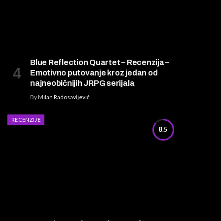
Blue Reflection Quartet – Recenzija –
Emotivno putovanje kroz jedan od
najneobičnijih JRPG serijala
By
Milan Radosavljević
RECENZIJE
8.5