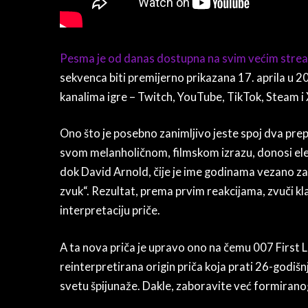
Pesma je od danas dostupna na svim većim stre
sekvenca biti premijerno prikazana 17. aprila u
kanalima igre – Twitch, YouTube, TikTok, Steam i 
Ono što je posebno zanimljivo jeste spoj dva pre
svom melanholičnom, filmskom izrazu, donosi elega
dok David Arnold, čije je ime godinama vezano za 
zvuk“. Rezultat, prema prvim reakcijama, zvuči kl
interpretaciju priče.
A ta nova priča je upravo ono na čemu 007 First Lig
reinterpretirana origin priča koja prati 26-godi
svetu špijunaže. Dakle, zaboravite već formiran