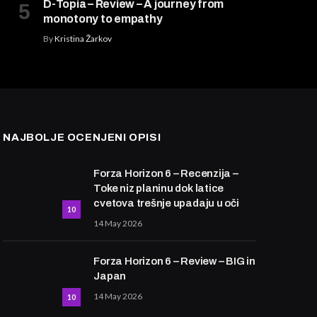
D-Topia – Review – A journey from
monotony to empathy
By
Kristina Žarkov
NAJBOLJE OCENJENI OPISI
Forza Horizon 6 – Recenzija –
Toke niz planinu dok latice
cvetova trešnje upadaju u oči
10
14 May 2026
Forza Horizon 6 – Review – BIG in
Japan
14 May 2026
10