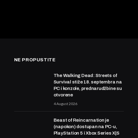
NE PROPUSTITE
The Walking Dead: Streets of
Survival stiže 18. septembra na
PC i konzole, prednarudžbine su
otvorene
4 August 2026
Beast of Reincarnation je
(napokon) dostupan na PC-u,
PlayStation 5 i Xbox Series X|S