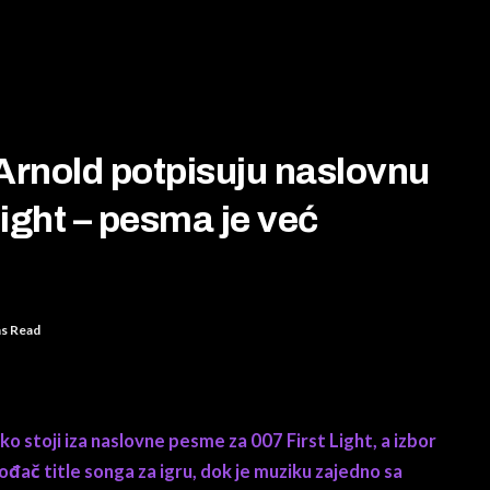
Arnold potpisuju naslovnu
ight – pesma je već
ns Read
o stoji iza naslovne pesme za 007 First Light, a izbor
vođač title songa za igru, dok je muziku zajedno sa