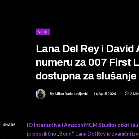
VESTI
Lana Del Rey i David 
numeru za 007 First L
dostupna za slušanje
By
Milan Radosavljević
16 April 2026
2 Mi
IO Interactive i Amazon MGM Studios otkrili su k
SHARE
je poprilično „Bond“. Lana Del Rey je zvanični iz