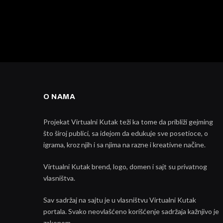
O NAMA
Projekat Virtualni Kutak teži ka tome da približi gejming
što široj publici, sa idejom da edukuje sve posetioce, o
igrama, kroz njih i sa njima na razne i kreativne načine.
Virtualni Kutak brend, logo, domen i sajt su privatnog
vlasništva.
Sav sadržaj na sajtu je u vlasništvu Virtualni Kutak
portala. Svako neovlašćeno korišćenje sadržaja kažnjivo je
zakonom.