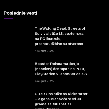
Poslednje vesti
The Walking Dead: Streets of
Survival stiže 18. septembra
na PC i konzole,
prednarudžbine su otvorene
4 August 2026
Beast of Reincarnation je
(napokon) dostupan na PC-u,
PlayStation 5 i Xbox Series X|S
4 August 2026
URXR One stiže na Kickstarter
– lagane MR naočare od 93
grama sa full spatial