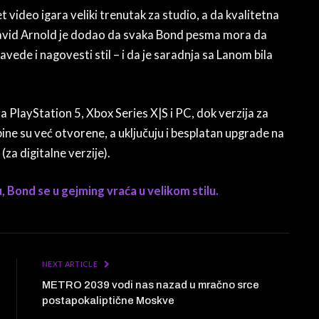
t video igara veliki trenutak za studio, a da kvalitetna
avid Arnold je dodao da svaka Bond pesma mora da
zavede i nagovesti stil – i da je saradnja sa Lanom bila
a PlayStation 5, Xbox Series X|S i PC, dok verzija za
ne su već otvorene, a uključuju i besplatan upgrade na
za digitalne verzije).
Bond se u gejming vraća u velikom stilu.
NEXT ARTICLE
METRO 2039 vodi nas nazad u mračno srce
postapokaliptične Moskve