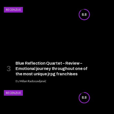
RECENZIJE
8.8
Blue Reflection Quartet – Review –
Emotional journey throughout one of
the most unique jrpg franchises
By
Milan Radosavljević
RECENZIJE
8.8