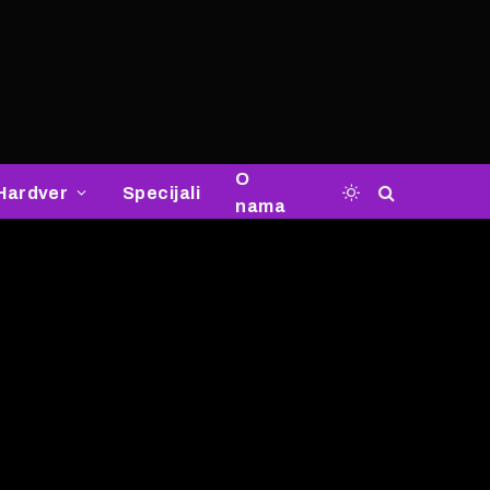
O
Hardver
Specijali
nama