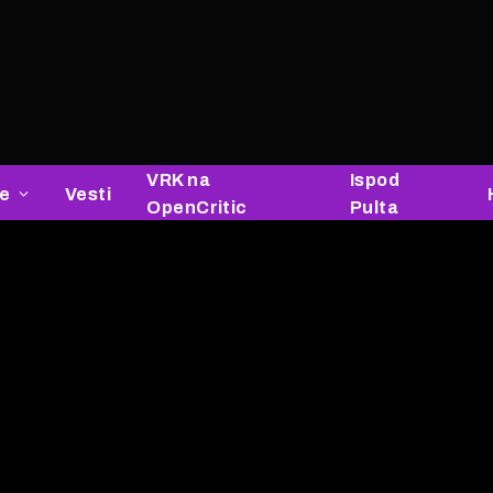
VRK na
Ispod
je
Vesti
OpenCritic
Pulta