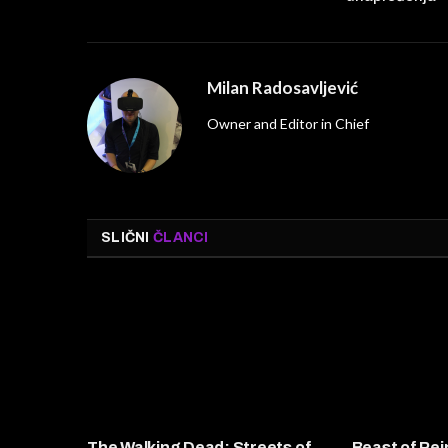
Milan Radosavljević
Owner and Editor in Chief
SLIČNI
ČLANCI
The Walking Dead: Streets of
Beast of Rei