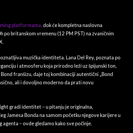
aming platformama,
dok će kompletna naslovna
 20h po britanskom vremenu (12 PM PST) na zvaničnim
X.
poznatljiva muzička identiteta. Lana Del Rey, poznata po
nciju i atmosferu koja prirodno leži uz špijunski ton,
Bond franšizu, daje toj kombinaciji autentični „Bond
asično, ali i dovoljno moderno da prati novu
ht gradi identitet – u pitanju je originalna,
šnjeg Jamesa Bonda na samom početku njegove karijere u
og agenta – ovde gledamo kako sve počinje.