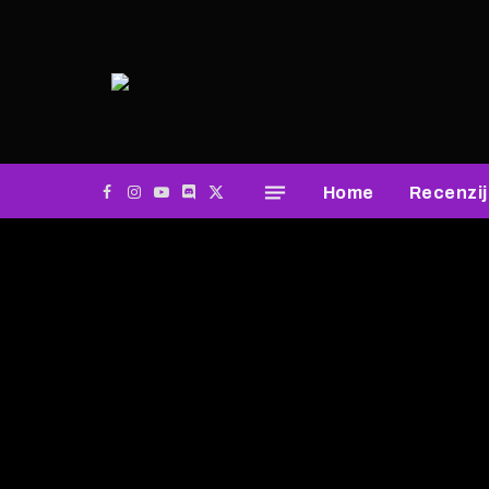
Home
Recenzi
Facebook
Instagram
YouTube
Discord
X
(Twitter)