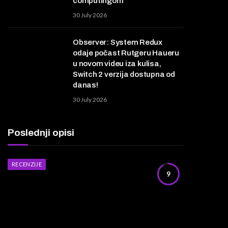
computingom
30 July 2026
Observer: System Redux
odaje počast Rutgeru Haueru
u novom videu iza kulisa,
Switch 2 verzija dostupna od
danas!
30 July 2026
Poslednji opisi
RECENZIJE
9