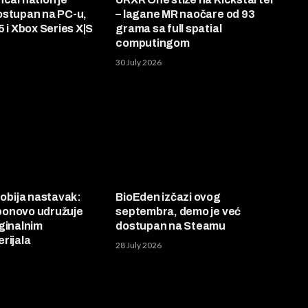
ostupan na PC-u,
– lagane MR naočare od 93
5 i Xbox Series X|S
grama sa full spatial
computingom
30 July 2026
bija nastavak:
BioEden izčazi ovog
onovo udružuje
septembra, demo je već
ginalnim
dostupan na Steamu
rijala
28 July 2026