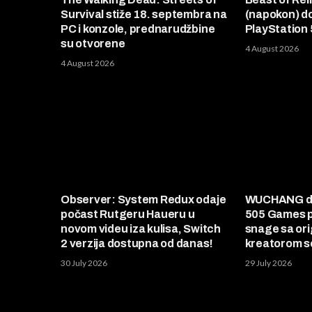
Survival stiže 18. septembra na
(napokon) d
PC i konzole, prednarudžbine
PlayStation 
su otvorene
4 August 2026
4 August 2026
Observer: System Redux odaje
WUCHANG do
počast Rutgeru Haueru u
505 Games p
novom videu iza kulisa, Switch
snage sa ori
2 verzija dostupna od danas!
kreatorom se
30 July 2026
29 July 2026