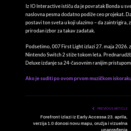
Iz IO Interactive ističu da je povratak Bonda u sve
naslovna pesma dodatno podiže ceo projekat. D
postavi ton sveta u koji ulazimo – da zaintrigira, 
prirodan izbor za takav zadatak.
Podsetimo, 007 First Light izlazi 27. maja 2026. z
Nintendo Switch 2 stiže tokom leta. Prednarudžbi
Deluxe izdanje sa 24-časovnim ranijim pristupom (
Ako je suditi po ovom prvom muzičkom iskoraku, 
PREVIOUS ARTICLE
Forefront izlazi iz Early Accessa 23. aprila,
verzija 1.0 donosi novu mapu, oružja i vizuelna
unapređenja