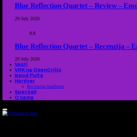
Blue Reflection Quartet – Review – Emot
29 July 2026
8.8
Blue Reflection Quartet – Recenzija – 
29 July 2026
Vesti
VRK na OpenCritic
Ispod Pulta
Hardver
Recenzija hardvera
Specijali
O nama