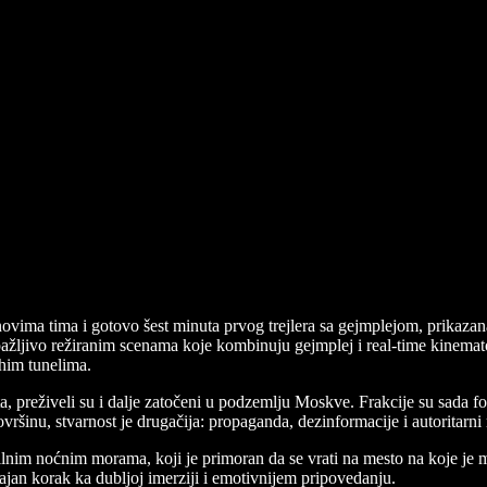
lanovima tima i gotovo šest minuta prvog trejlera sa gejmplejom, prikaza
 pažljivo režiranim scenama koje kombinuju gejmplej i real-time kinemat
ihim tunelima.
, preživeli su i dalje zatočeni u podzemlju Moskve. Frakcije su sada 
vršinu, stvarnost je drugačija: propaganda, dezinformacije i autoritarni
m noćnim morama, koji je primoran da se vrati na mesto na koje je misli
čajan korak ka dubljoj imerziji i emotivnijem pripovedanju.