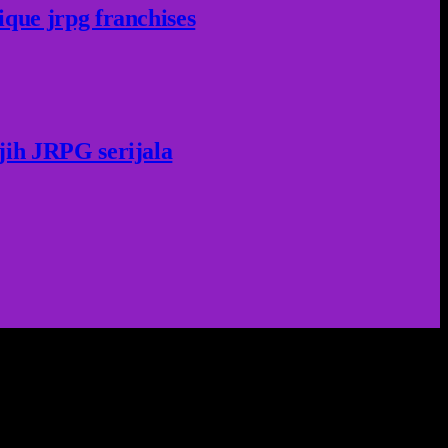
ique jrpg franchises
jih JRPG serijala