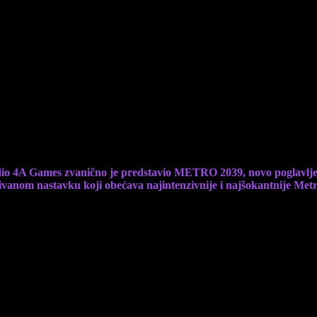
postapokaliptične Moskve
io 4A Games zvanično je predstavio METRO 2039, novo poglavlje ku
ivanom nastavku koji obećava najintenzivnije i najšokantnije Metr