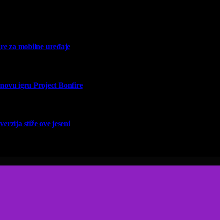
re za mobilne uređaje
vu igru Project Bonfire
erzija stiže ove jeseni