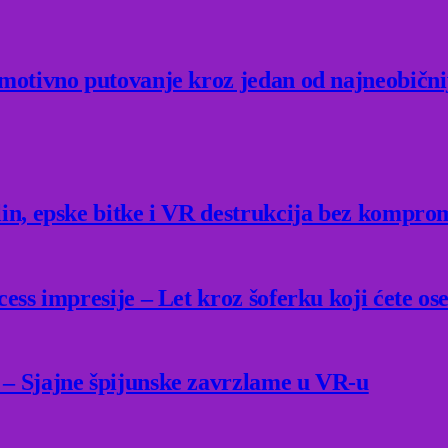
Emotivno putovanje kroz jedan od najneobični
lin, epske bitke i VR destrukcija bez kompro
ess impresije – Let kroz šoferku koji ćete ose
 – Sjajne špijunske zavrzlame u VR-u