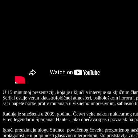
U 15-minutnoj prezentaciji, koja je uključila intervjue sa ključnim č
Serijal ostaje veran klaustrofobičnoj atmosferi, psihološkom hororu i
sat i napete borbe protiv mutanata u vizuelno impresivnim, sablasno t
Radnja je smeštena u 2039. godinu. Četvrt veka nakon nuklearnog rata
Firer, legendarni Spartanac Hanter. Iako obećava spas i povratak na po
Igrači preuzimaju ulogu Stranca, povučenog čoveka progonjenog nasilni
protagonist je u potpunosti glasovno interpretiran, što predstavlja zna