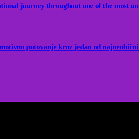
ional journey throughout one of the most un
Emotivno putovanje kroz jedan od najneobični