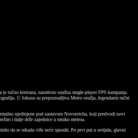
na je ručno kreirana, narativno snažna single-player FPS kampanja.
ografiju. U fokusu su prepoznatljiva Metro oružja, legendarni ručni
formalno ujedinjene pod zastavom Novoreicha, koji predvodi novi
 režim i dalje drže zajednice u mraku metroa.
o da se nikada više neće spustiti. Po prvi put u serijalu, glavni