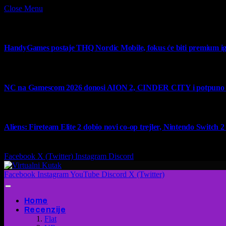
Close Menu
What's Hot
HandyGames postaje THQ Nordic Mobile, fokus će biti premium ig
7 August 2026
NC na Gamescom 2026 donosi AION 2, CINDER CITY i potpuno no
6 August 2026
Aliens: Fireteam Elite 2 dobio novi co-op trejler, Nintendo Switch 2 v
6 August 2026
Facebook
X (Twitter)
Instagram
Discord
Facebook
Instagram
YouTube
Discord
X (Twitter)
Home
Recenzije
Flat