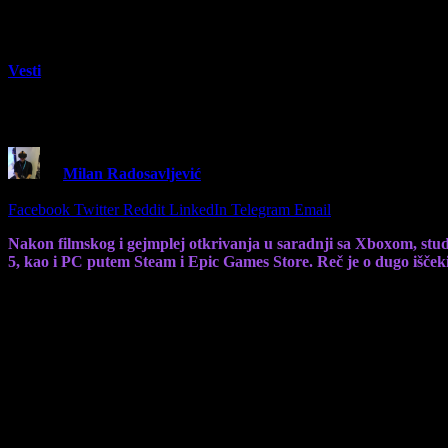
Vesti
METRO 2039 vodi nas nazad u mračno srce 
By
Milan Radosavljević
16 April 2026
2 Mins Read
Share
Facebook
Twitter
Reddit
LinkedIn
Telegram
Email
Nakon filmskog i gejmplej otkrivanja u saradnji sa Xboxom, stud
5, kao i PC putem Steam i Epic Games Store. Reč je o dugo išček