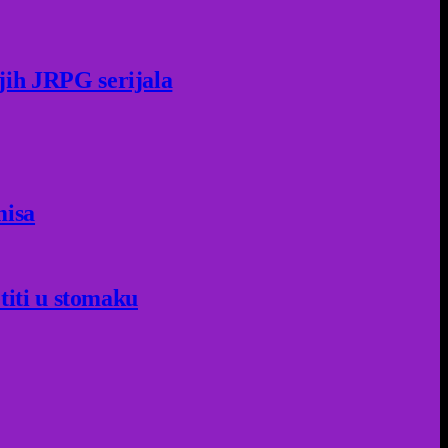
jih JRPG serijala
misa
titi u stomaku