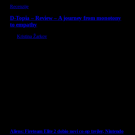
8.5
Recenzije
D-Topia – Review – A journey from monotony
to empathy
By
Kristina Žarkov
O nama
Projekat Virtualni Kutak teži ka tome da približi gejming što
široj publici, sa idejom da edukuje sve posetioce, o igrama,
kroz njih i sa njima na razne i kreativne načine.
Virtualni Kutak brend, logo, domen i sajt su privatnog
vlasništva.
Sav sadržaj na sajtu je u vlasništvu Virtualni Kutak portala.
Svako neovlašćeno korišćenje sadržaja kažnjivo je
zakonom.
Ne propustite
Aliens: Fireteam Elite 2 dobio novi co-op trejler, Nintendo