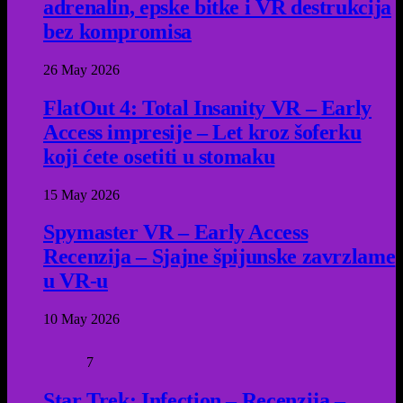
adrenalin, epske bitke i VR destrukcija
bez kompromisa
26 May 2026
FlatOut 4: Total Insanity VR – Early
Access impresije – Let kroz šoferku
koji ćete osetiti u stomaku
15 May 2026
Spymaster VR – Early Access
Recenzija – Sjajne špijunske zavrzlame
u VR-u
10 May 2026
7
Star Trek: Infection – Recenzija –