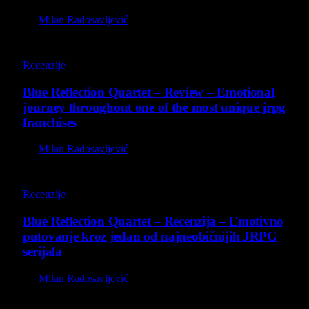
By
Milan Radosavljević
8.8
Recenzije
Blue Reflection Quartet – Review – Emotional
journey throughout one of the most unique jrpg
franchises
By
Milan Radosavljević
8.8
Recenzije
Blue Reflection Quartet – Recenzija – Emotivno
putovanje kroz jedan od najneobičnijih JRPG
serijala
By
Milan Radosavljević