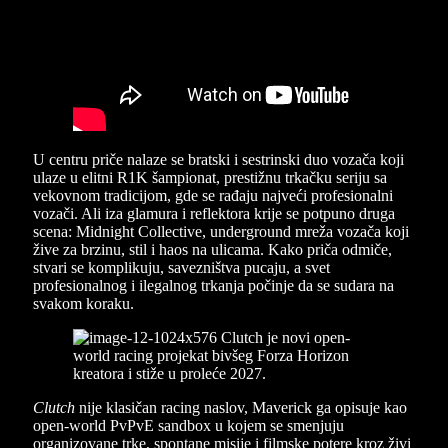
U centru priče nalaze se bratski i sestrinski duo vozača koji
ulaze u elitni R1K šampionat, prestižnu trkačku seriju sa
vekovnom tradicijom, gde se rađaju najveći profesionalni
vozači. Ali iza glamura i reflektora krije se potpuno druga
scena: Midnight Collective, underground mreža vozača koji
žive za brzinu, stil i haos na ulicama. Kako priča odmiče,
stvari se komplikuju, savezništva pucaju, a svet
profesionalnog i ilegalnog trkanja počinje da se sudara na
svakom koraku.
Clutch
nije klasičan racing naslov, Maverick ga opisuje kao
open-world PvPvE sandbox u kojem se smenjuju
organizovane trke, spontane misije i filmske potere kroz živi