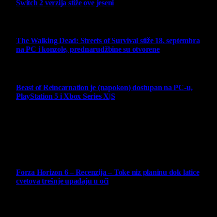
Switch 2 verzija stiže ove jeseni
6 August 2026
The Walking Dead: Streets of Survival stiže 18. septembra
na PC i konzole, prednarudžbine su otvorene
4 August 2026
Beast of Reincarnation je (napokon) dostupan na PC-u,
PlayStation 5 i Xbox Series X|S
4 August 2026
Najbolje ocenjeni opisi
10
Forza Horizon 6 – Recenzija – Toke niz planinu dok latice
cvetova trešnje upadaju u oči
14 May 2026
10