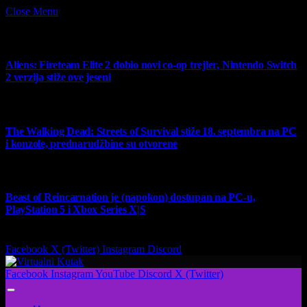
Close Menu
What's Hot
Aliens: Fireteam Elite 2 dobio novi co-op trejler, Nintendo Switch
2 verzija stiže ove jeseni
6 August 2026
The Walking Dead: Streets of Survival stiže 18. septembra na PC
i konzole, prednarudžbine su otvorene
4 August 2026
Beast of Reincarnation je (napokon) dostupan na PC-u,
PlayStation 5 i Xbox Series X|S
4 August 2026
Facebook
X (Twitter)
Instagram
Discord
Facebook
Instagram
YouTube
Discord
X (Twitter)