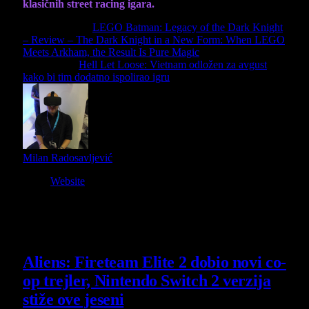
klasičnih street racing igara.
Previous Article
LEGO Batman: Legacy of the Dark Knight
– Review – The Dark Knight in a New Form: When LEGO
Meets Arkham, the Result Is Pure Magic
Next Article
Hell Let Loose: Vietnam odložen za avgust
kako bi tim dodatno ispolirao igru
Milan Radosavljević
Website
Owner and Editor in Chief
Slični
članci
Aliens: Fireteam Elite 2 dobio novi co-
op trejler, Nintendo Switch 2 verzija
stiže ove jeseni