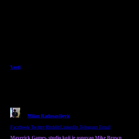
Vesti
Clutch je novi open-world racing
projekat bivšeg Forza Horizon
kreatora i stiže u proleće 2027.
By
Milan Radosavljević
2 June 2026
2 Mins Read
Share
Facebook
Twitter
Reddit
LinkedIn
Telegram
Email
Maverick Games, studio koji je osnovao Mike Brown