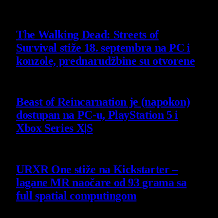
6 August 2026
The Walking Dead: Streets of
Survival stiže 18. septembra na PC i
konzole, prednarudžbine su otvorene
4 August 2026
Beast of Reincarnation je (napokon)
dostupan na PC-u, PlayStation 5 i
Xbox Series X|S
4 August 2026
URXR One stiže na Kickstarter –
lagane MR naočare od 93 grama sa
full spatial computingom
30 July 2026