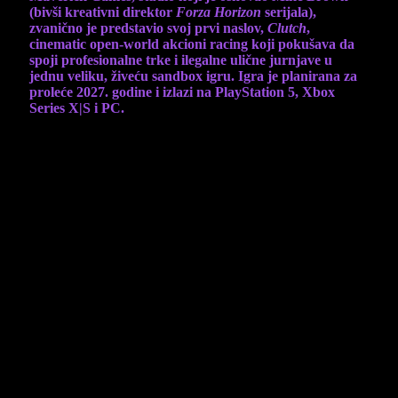
(bivši kreativni direktor
Forza Horizon
serijala),
zvanično je predstavio svoj prvi naslov,
Clutch
,
cinematic open-world akcioni racing koji pokušava da
spoji profesionalne trke i ilegalne ulične jurnjave u
jednu veliku, živeću sandbox igru. Igra je planirana za
proleće 2027. godine i izlazi na PlayStation 5, Xbox
Series X|S i PC.