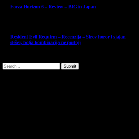
Forza Horizon 6 – Review – BIG in Japan
14 May 2026
10
Resident Evil Requiem – Recenzija – Sirov horor i sjajan
slešer, bolja kombinacija ne postoji
25 February 2026
Copyright © - 2026 Virtualni Kutak - All Rights Reserved.
Submit
Type above and press
Enter
to search. Press
Esc
to cancel.