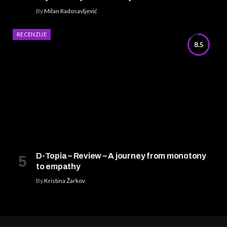
By
Milan Radosavljević
RECENZIJE
8.5
D-Topia – Review – A journey from monotony
to empathy
By
Kristina Žarkov