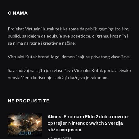
O NAMA
Projekat Virtualni Kutak teži ka tome da približi gejming što široj
publici, sa idejom da edukuje sve posetioce, o igrama, kroz njih i
sa njima na razne i kreativne načine.
Virtualni Kutak brend, logo, domen i sajt su privatnog vlasništva.
Sav sadržaj na sajtu je u vlasništvu Virtualni Kutak portala. Svako
neovlašćeno korišćenje sadržaja kažnjivo je zakonom.
NE PROPUSTITE
Aliens: Fireteam Elite 2 dobio novi co-
op trejler, Nintendo Switch 2 verzija
stiže ove jeseni
6 August 2026