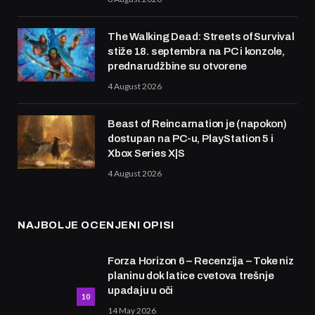
The Walking Dead: Streets of Survival
stiže 18. septembra na PC i konzole,
prednarudžbine su otvorene
4 August 2026
Beast of Reincarnation je (napokon)
dostupan na PC-u, PlayStation 5 i
Xbox Series X|S
4 August 2026
NAJBOLJE OCENJENI OPISI
Forza Horizon 6 – Recenzija – Toke niz
planinu dok latice cvetova trešnje
upadaju u oči
10
14 May 2026