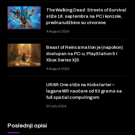
The Walking Dead: Streets of Survival
stiže 18. septembra na PC i konzole,
prednarudžbine su otvorene
4 August 2026
Beast of Reincarnation je (napokon)
dostupan na PC-u, PlayStation 5 i
Xbox Series X|S
4 August 2026
URXR One stiže na Kickstarter –
lagane MR naočare od 93 grama sa
full spatial computingom
30 July 2026
Poslednji opisi