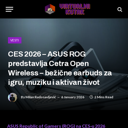
VESTI
CES 2026 – ASUS ROG
predstavlja Cetra Open
Wireless – bežične earbuds za
igru, muziku i aktivan život
By
Milan Radosavljević
6 January 2026
2 Mins Read
ASUS Republic of Gamers (ROG) na CES‑u 2026