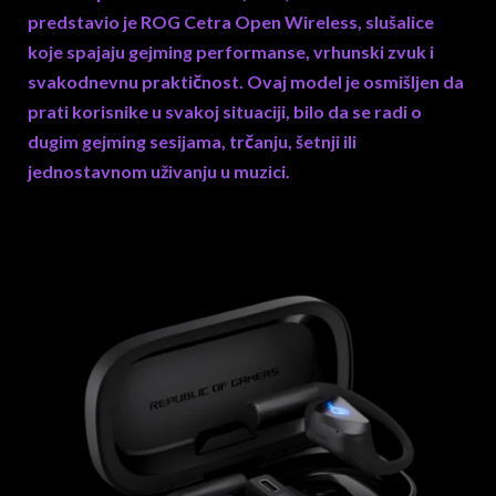
predstavio je ROG Cetra Open Wireless, slušalice
koje spajaju gejming performanse, vrhunski zvuk i
svakodnevnu praktičnost. Ovaj model je osmišljen da
prati korisnike u svakoj situaciji, bilo da se radi o
dugim gejming sesijama, trčanju, šetnji ili
jednostavnom uživanju u muzici.