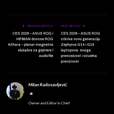
PREVIOUS ARTICLE
NEXT ARTICLE
CES 2026 – ASUS ROG i
CES 2026 – ASUS ROG
HiFiMAN donose ROG
otkriva novu generaciju
Kithara – planar‑magnetne
Zephyrus G14 i G16
slušalice za gejmere i
laptopova: snaga,
audiofile
prenosivost i vizuelna
preciznost
Milan Radosavljević
Website
Owner and Editor in Chief