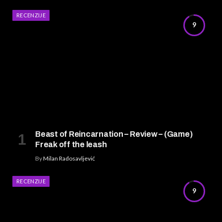
RECENZIJE
9
Beast of Reincarnation – Review – (Game)
Freak off the leash
By
Milan Radosavljević
RECENZIJE
9