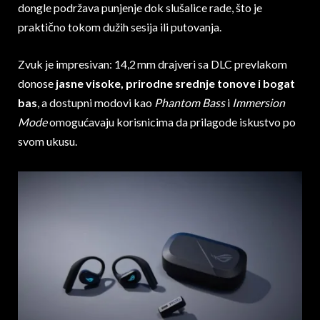
dongle podržava punjenje dok slušalice rade, što je
praktično tokom dužih sesija ili putovanja.
Zvuk je impresivan: 14,2 mm drajveri sa DLC prevlakom
donose
jasne visoke, prirodne srednje tonove i bogat
bas
, a dostupni modovi kao
Phantom Bass
i
Immersion
Mode
omogućavaju korisnicima da prilagode iskustvo po
svom ukusu.