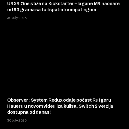
URXR One stiže na Kickstarter – lagane MR naočare
od 93 grama sa full spatial computingom
30 July 2026
Observer: System Redux odaje počast Rutgeru
Haueru u novom videu iza kulisa, Switch 2 verzija
dostupna od danas!
30 July 2026