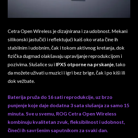
Cetra Open Wireless je dizajnirana i za udobnost. Mekani
silikonski jastučići i reflektujući kaiš oko vrata čine ih
stabilnim i udobnim, čak i tokom aktivnog kretanja, dok
fizička dugmad olakšavaju upravljanje reprodukcijom i
pozivima. Slušalice su i
IPX5 otporne na prskanje
, tako
da možete uživati u muzici i igri bez brige, čak i po kiši ili
dok vežbate.
Baterija pruža do 16 sati reprodukcije, uz brzo
punjenje koje daje dodatna 3 sata slušanja za samo 15
minuta. Sve u svemu, ROG Cetra Open Wireless
kombinuju kvalitetan zvuk, fleksibilnost i udobnost,
čineći ih savršenim saputnikom za svaki dan.