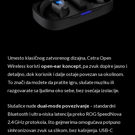
Umesto klasičnog zatvorenog dizajna, Cetra Open
Wireless koristi
open‑ear koncept
, pa zvuk dopire jasno i
detaljno, dok korisnik i dalje ostaje povezan sa okolinom.
To znači da možete da pratite igru, slušate muziku ili
razgovarate sa ljudima oko sebe, bez osećaja izolacije.
Slušalice nude
dual‑mode povezivanje
– standardni
Bluetooth i ultra‑niska latencija preko ROG SpeedNova
2.4 GHz protokola, što gejmerima omogućava potpuno
sinhronizovan zvuk sa slikom, bez kašnjenja. USB‑C