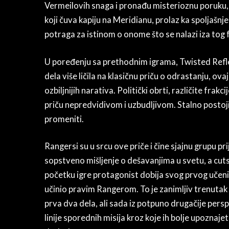
Vermeilovih snaga i pronađu misterioznu poruku, 
koji čuva kapiju na Meridianu, prolaz ka spoljašn
potraga za istinom o onome što se nalazi iza tog
U poređenju sa prethodnim igrama, Twisted Refle
dela više ličila na klasičnu priču o odrastanju, ova
ozbiljnijih narativa. Politički obrti, različite frakc
priču nepredvidivom i uzbudljivom. Stalno postoji 
promeniti.
Rangersi su u srcu ove priče i čine sjajnu grupu pri
sopstveno mišljenje o dešavanjima u svetu, a cu
početku igre protagonist dobija svog prvog učenika
učinio pravim Rangerom. To je zanimljiv trenutak za 
prva dva dela, ali sada iz potpuno drugačije pers
linije sporednih misija kroz koje ih bolje upoznaj