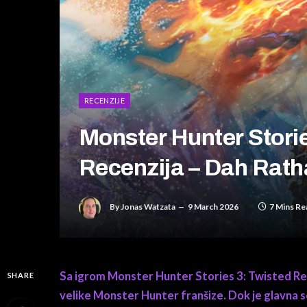
RECENZIJE
Monster Hunter Storie
Recenzija – Dah Rath
By
Jonas Watzata
9 March 2026
7 Mins Re
Sa igrom Monster Hunter Stories 3: Twisted Ref
SHARE
velike Monster Hunter franšize. Dok je glavna ser