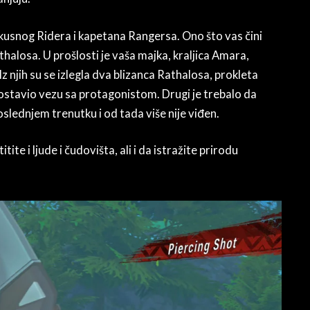
iskusnog Ridera i kapetana Rangersa. Ono što vas čini
thalosa. U prošlosti je vaša majka, kraljica Amara,
z njih su se izlegla dva blizanca Rathalosa, prokleta
stavio vezu sa protagonistom. Drugi je trebalo da
oslednjem trenutku i od tada više nije viđen.
te i ljude i čudovišta, ali i da istražite prirodu