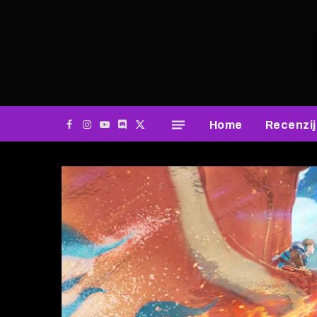
Home
Recenzi
Facebook
Instagram
YouTube
Discord
X
(Twitter)