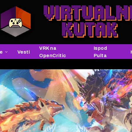
VRK na
Ispod
je
Vesti
OpenCritic
Pulta