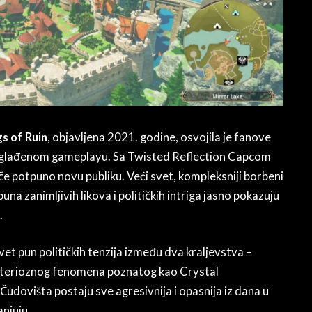
s of Ruin
, objavljena 2021. godine, osvojila je fanove
uglađenom gameplayu. Sa Twisted Reflection Capcom
uče potpuno novu publiku. Veći svet, kompleksniji borbeni
una zanimljivih likova i političkih intriga jasno pokazuju
.
et pun političkih tenzija između dva kraljevstva –
misterioznog fenomena poznatog kao Crystal
Čudovišta postaju sve agresivnija i opasnija iz dana u
anjuju.