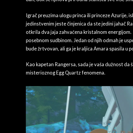
Igrač preuzima ulogu princa ili princeze Azurije, 
jedinstvenim jeste činjenica da ste jedini jahač Ra
otkrila dva jaja zahvaćena kristalnom energijom. I
posebnom sudbinom. Jedan od njih odmah je uspo
bude žrtvovan, ali ga je kraljica Amara spasila u p
Kao kapetan Rangersa, sada je vaša dužnost da štiti
misterioznog Egg Quartz fenomena.