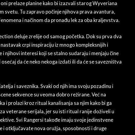
oni prelaze planine kako bi izazvali starog Wyveriana
jem svetu. Tu zapravo počinje njihova prava avantura,
 fenomena i načinom da pronađu lek za oba kraljevstva.
ction deluje zrelije od samog početka. Dok su prva dva
j nastavak crpi inspiraciju iz mnogo kompleksnijih i
ije i njihovi interesi koji se stalno sudaraju i menjaju čine
osećaj da će neko nekoga izdati ili da će se savezništva
jatelja i saveznika. Svaki od njih ima svoju pozadinu i
tscene sekvence su veoma dobro režirane. Već na
 i prolazi kroz ritual kanalisanja sa njim kako bi ga
veterane serijala, jer su isti ritual ranije doživeli u
pektive. Svi Rangersi takođe imaju svoje jedinstvene
ete i otključavate nova oružja, sposobnosti i druge