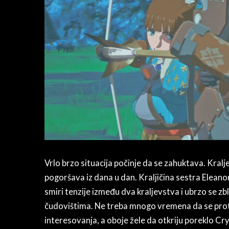
Vrlo brzo situacija počinje da se zahuktava. Kralj
pogoršava iz dana u dan. Kraljičina sestra Eleano
smiri tenzije između dva kraljevstva i ubrzo se zbl
čudovištima. Ne treba mnogo vremena da se prot
interesovanja, a oboje žele da otkriju poreklo 