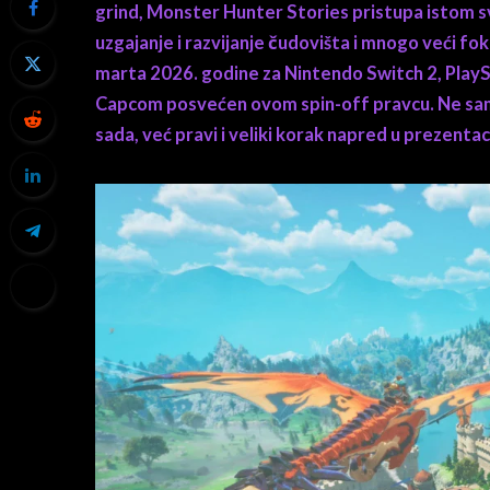
grind, Monster Hunter Stories pristupa istom s
uzgajanje i razvijanje čudovišta i mnogo veći foku
marta 2026. godine za Nintendo Switch 2, PlaySta
Capcom posvećen ovom spin-off pravcu. Ne samo 
sada, već pravi i veliki korak napred u prezentaciji