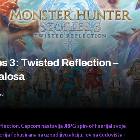
s 3: Twisted Reflection –
alosa
ad
lection, Capcom nastavlja JRPG spin-off serijal svoje
ija fokusirana na uzbudljivu akciju, lov na čudovišta i