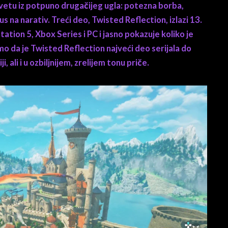
vetu iz potpuno drugačijeg ugla: potezna borba,
s na narativ. Treći deo, Twisted Reflection, izlazi 13.
tion 5, Xbox Series i PC i jasno pokazuje koliko je
da je Twisted Reflection najveći deo serijala do
, ali i u ozbiljnijem, zrelijem tonu priče.