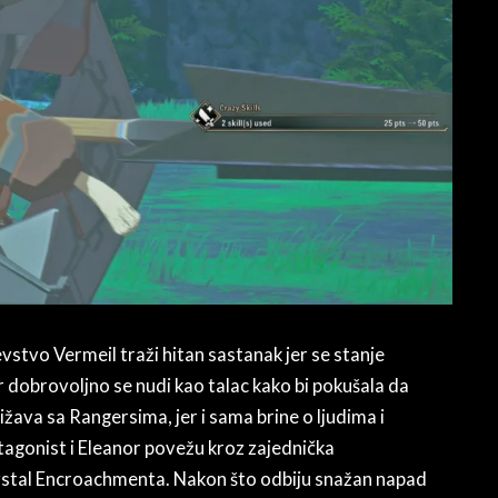
evstvo Vermeil traži hitan sastanak jer se stanje
r dobrovoljno se nudi kao talac kako bi pokušala da
ižava sa Rangersima, jer i sama brine o ljudima i
agonist i Eleanor povežu kroz zajednička
Crystal Encroachmenta. Nakon što odbiju snažan napad