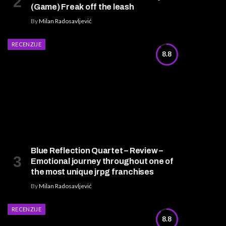
(Game) Freak off the leash
By
Milan Radosavljević
RECENZIJE
8.8
Blue Reflection Quartet – Review –
Emotional journey throughout one of
the most unique jrpg franchises
By
Milan Radosavljević
RECENZIJE
8.8