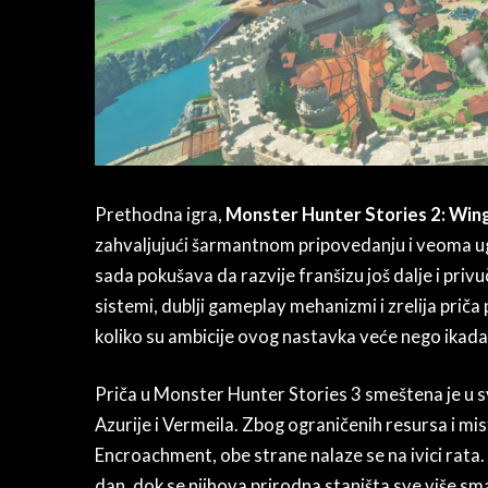
Prethodna igra,
Monster Hunter Stories 2: Wing
zahvaljujući šarmantnom pripovedanju i veoma 
sada pokušava da razvije franšizu još dalje i priv
sistemi, dublji gameplay mehanizmi i zrelija priča p
koliko su ambicije ovog nastavka veće nego ikada
Priča u Monster Hunter Stories 3 smeštena je u sv
Azurije i Vermeila. Zbog ograničenih resursa i 
Encroachment, obe strane nalaze se na ivici rata. 
dan, dok se njihova prirodna staništa sve više sm