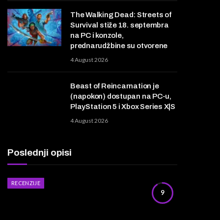
The Walking Dead: Streets of
Survival stiže 18. septembra
na PC i konzole,
prednarudžbine su otvorene
4 August 2026
Beast of Reincarnation je
(napokon) dostupan na PC-u,
PlayStation 5 i Xbox Series X|S
4 August 2026
Poslednji opisi
RECENZIJE
9