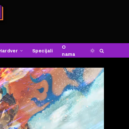
O
Hardver
Specijali
nama