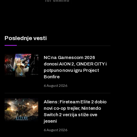
Poslednje vesti
NC na Gamescom 2026
donosi AION 2, CINDER CITY i
potpuno novu igru Project
Bonfire
6 August 2026
Aliens: Fireteam Elite 2 dobio
novi co-op trejler, Nintendo
Switch 2 verzija stiže ove
jeseni
6 August 2026