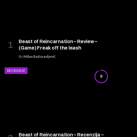
Beast of Reincarnation – Review –
(Game) Freak off the leash
By
Milan Radosavljević
RECENZIJE
9
Beast of Reincarnation – Recenzija –