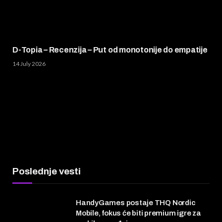
D-Topia – Recenzija – Put od monotonije do empatije
14 July 2026
Poslednje vesti
HandyGames postaje THQ Nordic
Mobile, fokus će biti premium igre za