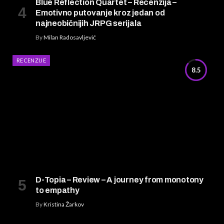
Blue Reflection Quartet – Recenzija –
Emotivno putovanje kroz jedan od
najneobičnijih JRPG serijala
By
Milan Radosavljević
RECENZIJE
8.5
D-Topia – Review – A journey from monotony
to empathy
By
Kristina Žarkov