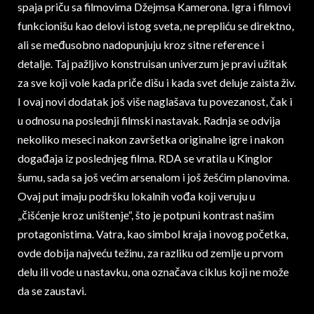
spaja priču sa filmovima Džejmsa Kamerona. Igra i filmovi
funkcionišu kao delovi istog sveta, ne prepliću se direktno,
ali se međusobno nadopunjuju kroz sitne reference i
detalje. Taj pažljivo konstruisan univerzum je pravi užitak
za sve koji vole kada priče dišu i kada svet deluje zaista živ.
I ovaj novi dodatak još više naglašava tu povezanost, čak i
u odnosu na poslednji filmski nastavak. Radnja se odvija
nekoliko meseci nakon završetka originalne igre i nakon
događaja iz poslednjeg filma. RDA se vratila u Kinglor
šumu, sada sa još većim arsenalom i još žešćim planovima.
Ovaj put imaju podršku lokalnih vođa koji veruju u
„čišćenje kroz uništenje“, što je potpuni kontrast našim
protagonistima. Vatra, kao simbol kraja i novog početka,
ovde dobija najveću težinu, za razliku od zemlje u prvom
delu ili vode u nastavku, ona označava ciklus koji ne može
da se zaustavi.