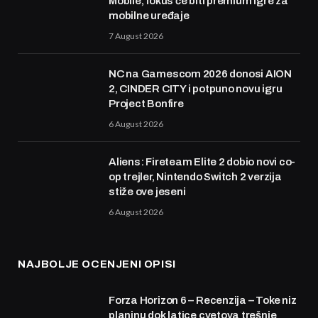
Mobile, fokus će biti premium igre za
mobilne uređaje
7 August 2026
NC na Gamescom 2026 donosi AION
2, CINDER CITY i potpuno novu igru
Project Bonfire
6 August 2026
Aliens: Fireteam Elite 2 dobio novi co-
op trejler, Nintendo Switch 2 verzija
stiže ove jeseni
6 August 2026
NAJBOLJE OCENJENI OPISI
Forza Horizon 6 – Recenzija – Toke niz
planinu dok latice cvetova trešnje