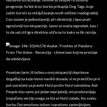
progresije. So’lek kroz borbe prikuplja Dog Tags, koje
zatim koristi za otključavanje novih veština i nadogradnji.
Ceo sistem je jednostavniji, ali i direktniji, i lepo prati
agresivniji ton ekspanzije. Jasno se oseća napredak, kao i
to da vaš stil igre direktno utiče na to kako se lik razvija.
Poseban šarm, ili težinu u ovoj ekspanziji doprinose
događaji na koje nismo navikli dosada, vi se praktično prvi
put susrećete sa pravim Na’vi protiv Na’vi sukobima. Ash
People nisu samo još jedan neprijatelji, oni predstavljaju
izopačenu verziju svega za šta se Na’vi zalažu, što svaku
borbu čini emotivno težom i narativno zanimljivijom.