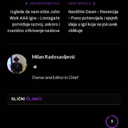
PREVIOUS ARTICLE
NEXT ARTICLE
Izgleda da nam stiže John
Neolithic Dawn – Recenzija
Wick AAA igra – Lionsgate
– Puno potencijala i sjajnih
potvrđuje razvoj, uskoro i
ideja u igri koja se još uvek
zvanično otkrivanje naslova
oblikuje
Milan Radosavljević
Website
Owner and Editor in Chief
SLIČNI
ČLANCI
9