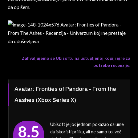
da opišem.
Zahvaljujemo se Ubisoftu na ustupljenoj kopiji igre za
potrebe recenzije.
Avatar: Fronties of Pandora - From the
Aashes (Xbox Series X)
Ubisoft je još jednom pokazao da ume
8.5
da iskoristi priliku, ali ne samo to, već