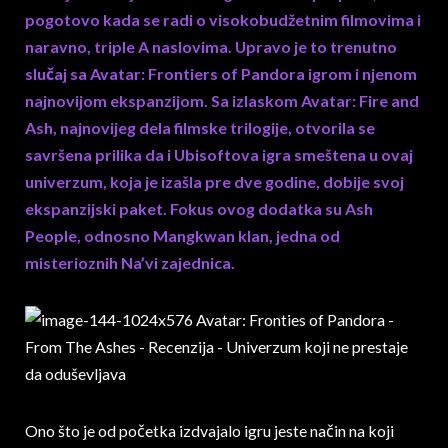
pogotovo kada se radi o visokobudžetnim filmovima i
naravno, triple A naslovima. Upravo je to trenutno
slučaj sa Avatar: Frontiers of Pandora igrom i njenom
najnovijom ekspanzijom. Sa izlaskom Avatar: Fire and
Ash, najnovijeg dela filmske trilogije, otvorila se
savršena prilika da i Ubisoftova igra smeštena u ovaj
univerzum, koja je izašla pre dve godine, dobije svoj
ekspanzijski paket. Fokus ovog dodatka su Ash
People, odnosno Mangkwan klan, jedna od
misterioznih Na’vi zajednica.
Ono što je od početka izdvajalo igru jeste način na koji