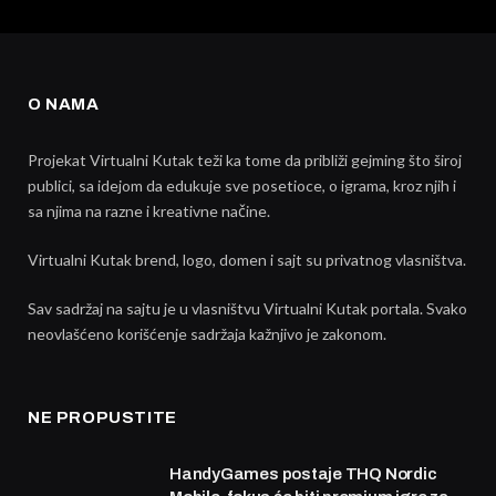
O NAMA
Projekat Virtualni Kutak teži ka tome da približi gejming što široj
publici, sa idejom da edukuje sve posetioce, o igrama, kroz njih i
sa njima na razne i kreativne načine.
Virtualni Kutak brend, logo, domen i sajt su privatnog vlasništva.
Sav sadržaj na sajtu je u vlasništvu Virtualni Kutak portala. Svako
neovlašćeno korišćenje sadržaja kažnjivo je zakonom.
NE PROPUSTITE
HandyGames postaje THQ Nordic