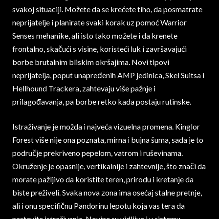
svakoj situaciji. Možete da se krećete tiho, da posmatrate
neprijatelje i planirate svaki korak uz pomoć Warrior
Senses mehanike, ali isto tako možete i da krenete
frontalno, skačući s visine, koristeći luk i završavajući
borbe brutalnim bliskim okršajima. Novi tipovi
neprijatelja, poput unapređenih AMP jedinica, Skel Suitsa i
Hellhound Trackera, zahtevaju više pažnje i
prilagođavanja, pa borbe retko kada postaju rutinske.
Istraživanje je možda i najveća vizuelna promena. Kinglor
Forest više nije ona poznata, mirna i bujna šuma, sada je to
područje prekriveno pepelom, vatrom i ruševinama.
Okruženje je opasnije, vertikalnije i zahtevnije, što znači da
morate pažljivo da koristite teren, prirodu i kretanje da
biste preživeli. Svaka nova zona ima osećaj stalne pretnje,
ali i onu specifičnu Pandorinu lepotu koja vas tera da
nastavite istraživanje. Novine su vidljive i u sistemu