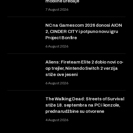
mobilne uređaje
7 August 2026
NC na Gamescom 2026 donosi AION
2, CINDER CITY i potpuno novu igru
Project Bonfire
6 August 2026
Aliens: Fireteam Elite 2 dobio novi co-
op trejler, Nintendo Switch 2 verzija
stiže ove jeseni
6 August 2026
The Walking Dead: Streets of Survival
stiže 18. septembra na PC i konzole,
prednarudžbine su otvorene
4 August 2026