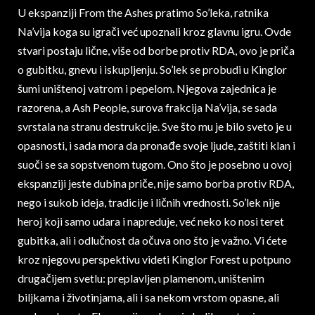
U ekspanziji From the Ashes pratimo So’leka, ratnika
Na’vija koga su igrači već upoznali kroz glavnu igru. Ovde
stvari postaju lične, više od borbe protiv RDA, ovo je priča
o gubitku, gnevu i iskupljenju. So’lek se probudi u Kinglor
šumi uništenoj vatrom i pepelom. Njegova zajednica je
razorena, a Ash People, surova frakcija Na’vija, se sada
svrstala na stranu destrukcije. Sve što mu je bilo sveto je u
opasnosti, i sada mora da pronađe svoje ljude, zaštiti klan i
suoči se sa sopstvenom tugom. Ono što je posebno u ovoj
ekspanziji jeste dubina priče, nije samo borba protiv RDA,
nego i sukob ideja, tradicije i ličnih vrednosti. So’lek nije
heroj koji samo udara i napreduje, već neko ko nosi teret
gubitka, ali i odlučnost da očuva ono što je važno. Vi ćete
kroz njegovu perspektivu videti Kinglor Forest u potpuno
drugačijem svetlu: preplavljen plamenom, uništenim
biljkama i životinjama, ali i sa nekom vrstom opasne, ali