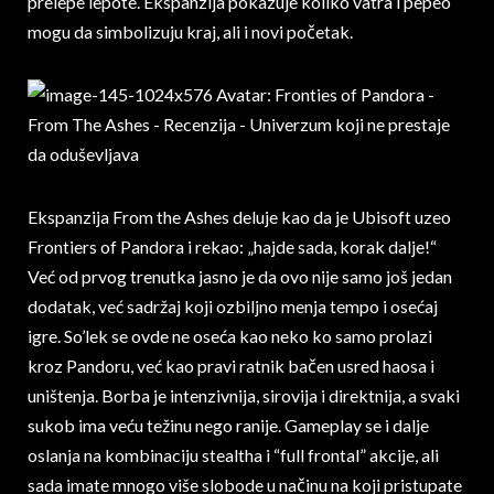
prelepe lepote. Ekspanzija pokazuje koliko vatra i pepeo
mogu da simbolizuju kraj, ali i novi početak.
Ekspanzija From the Ashes deluje kao da je Ubisoft uzeo
Frontiers of Pandora i rekao: „hajde sada, korak dalje!“
Već od prvog trenutka jasno je da ovo nije samo još jedan
dodatak, već sadržaj koji ozbiljno menja tempo i osećaj
igre. So’lek se ovde ne oseća kao neko ko samo prolazi
kroz Pandoru, već kao pravi ratnik bačen usred haosa i
uništenja. Borba je intenzivnija, sirovija i direktnija, a svaki
sukob ima veću težinu nego ranije. Gameplay se i dalje
oslanja na kombinaciju stealtha i “full frontal” akcije, ali
sada imate mnogo više slobode u načinu na koji pristupate