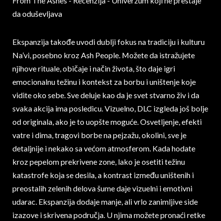
Ekspanzija takođe uvodi dublji fokus na tradiciju i kulturu
Na’vi, posebno kroz Ash People. Možete da istražujete
njihove rituale, običaje i način života, što daje igri
emocionalnu težinu i kontekst za borbu i uništenje koje
vidite oko sebe. Sve deluje kao da je svet stvarno živ i da
svaka akcija ima posledicu. Vizuelno, DLC izgleda još bolje
od originala, ako je to uopšte moguće. Osvetljenje, efekti
vatre i dima, tragovi borbe na pejzažu, okolini, sve je
detaljnije i nekako sa većom atmosferom. Kada hodate
kroz pepelom prekrivene zone, lako je osetiti težinu
katastrofe koja se desila, a kontrast između uništenih i
preostalih zelenih delova šume daje vizuelni i emotivni
udarac. Ekspanzija dodaje manje, ali vrlo zanimljive side
izazove i skrivena područja. U njima možete pronaći retke