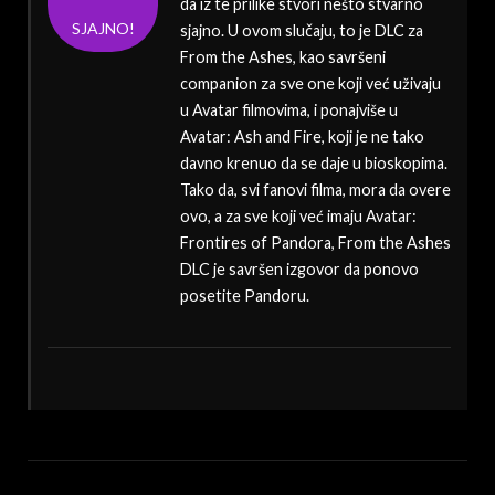
da iz te prilike stvori nešto stvarno
SJAJNO!
sjajno. U ovom slučaju, to je DLC za
From the Ashes, kao savršeni
companion za sve one koji već uživaju
u Avatar filmovima, i ponajviše u
Avatar: Ash and Fire, koji je ne tako
davno krenuo da se daje u bioskopima.
Tako da, svi fanovi filma, mora da overe
ovo, a za sve koji već imaju Avatar:
Frontires of Pandora, From the Ashes
DLC je savršen izgovor da ponovo
posetite Pandoru.