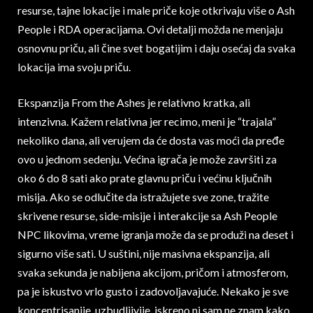
resurse, tajne lokacije i male priče koje otkrivaju više o Ash
People i RDA operacijama. Ovi detalji možda ne menjaju
osnovnu priču, ali čine svet bogatijim i daju osećaj da svaka
lokacija ima svoju priču.
Ekspanzija From the Ashes je relativno kratka, ali
intenzivna. Kažem relativna jer recimo, meni je “trajala”
nekoliko dana, ali verujem da će dosta vas moći da pređe
ovo u jednom sedenju. Većina igrača je može završiti za
oko 6 do 8 sati ako prate glavnu priču i većinu ključnih
misija. Ako se odlučite da istražujete sve zone, tražite
skrivene resurse, side-misije i interakcije sa Ash People
NPC likovima, vreme igranja može da se produži na deset i
sigurno više sati. U suštini, nije masivna ekspanzija, ali
svaka sekunda je nabijena akcijom, pričom i atmosferom,
pa je iskustvo vrlo gusto i zadovoljavajuće. Nekako je sve
koncentrisanije, uzbudljivije, iskreno ni sam ne znam kako