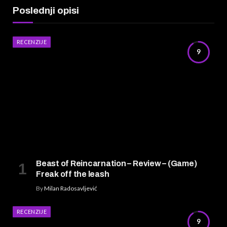
Poslednji opisi
RECENZIJE
9
Beast of Reincarnation – Review – (Game)
Freak off the leash
By
Milan Radosavljević
RECENZIJE
9