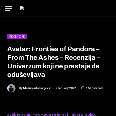
RECENZIJE
Avatar: Fronties of Pandora –
From The Ashes – Recenzija –
Univerzum koji ne prestaje da
oduševljava
By
Milan Radosavljević
2 January 2026
6 Mins Read
Uvek je zanimljivo kada se igre i filmovi prepliću,