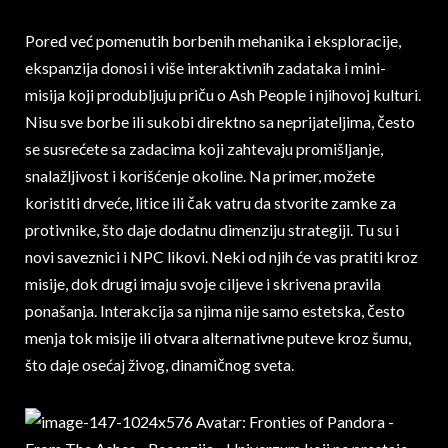
Pored već pomenutih borbenih mehanika i eksploracije,
ekspanzija donosi i više interaktivnih zadataka i mini-
misija koji produbljuju priču o Ash People i njihovoj kulturi.
Nisu sve borbe ili sukobi direktno sa neprijateljima, često
se susrećete sa zadacima koji zahtevaju promišljanje,
snalažljivost i korišćenje okoline. Na primer, možete
koristiti drveće, litice ili čak vatru da stvorite zamke za
protivnike, što daje dodatnu dimenziju strategiji. Tu su i
novi saveznici i NPC likovi. Neki od njih će vas pratiti kroz
misije, dok drugi imaju svoje ciljeve i skrivena pravila
ponašanja. Interakcija sa njima nije samo estetska, često
menja tok misije ili otvara alternativne puteve kroz šumu,
što daje osećaj živog, dinamičnog sveta.