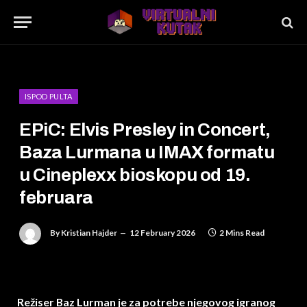
ISPOD PULTA
EPiC: Elvis Presley in Concert,
Baza Lurmana u IMAX formatu
u Cineplexx bioskopu od 19.
februara
By
Kristian Hajder
12 February 2026
2 Mins Read
Režiser Baz Lurman je za potrebe njegovog igranog