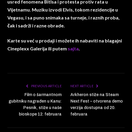
usred fenomena Bitlsa i protesta protiv rata u
Vijetnamu.
Muziku izvodi Elvis, tokom rezidencije u
Vegasu, i sa puno snimaka sa turneje, i raznih proba,
čak i sadrži i razne obrade.
Karte su već u prodaji i možete ih nabaviti na blagajni
Cineplexx Galerija ili putem
sajta
.
PREVIOUS ARTICLE
NEXT ARTICLE
Film o šarmantnom
Arkheron stiže na Steam
gubitniku nagrađen u Kanu:
Next Fest – otvorena demo
Pesnik, stiže u naše
verzija dostupna od 20.
bioskope 12. februara
februara