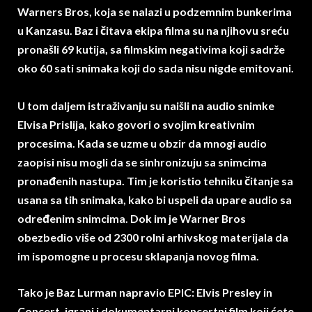
Warners Bros, koja se nalazi u podzemnim bunkerima
u Kanzasu. Baz i čitava ekipa filma su na njihovu sreću
pronašli 69 kutija, sa filmskim negativima koji sadrže
oko 60 sati snimaka koji do sada nisu nigde emitovani.
U tom daljem istraživanju su naišli na audio snimke
Elvisa Prislija, kako govori o svojim kreativnim
procesima. Kada se uzme u obzir da mnogi audio
zaopisi nisu mogli da se sinhronizuju sa snimcima
pronađenih nastupa. Tim je koristio tehniku čitanje sa
usana sa tih snimaka, kako bi uspeli da upare audio sa
određenim snimcima. Dok im je Warner Bros
obezbedio više od 2300 rolni arhivskog materijala da
im ispomogne u procesu sklapanja novog filma.
Tako je Baz Lurman napravio EPIC: Elvis Presley in
Concert, igrani i dokumentarni koncertni film koji ćete