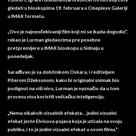
gledati u bioskopima 19. februara u Cineplexx Galeriji
u IMAX formatu.
„Ovo je najneočekivaniji film koji mi se ikada dogodio“,
rekao je Lurman gledaocima pre posebne
pretpremijere u IMAX bioskopu u Sidneju u
ponedeljak.
Sarađivao je sa dobitnikom Oskara, i rediteljem
Piterom Džeksonom, kako bi originalni snimak bio
podignut na viši nivo, Lurman je naznačio da u tom
procesu nisu koristili veštačku inteligenciju.
„Nema nikakvih vizuelnih efekata… jedini vizuelni
efekat jeste Elvisova pojava koja je uticala na svoju
publiku, i to je jedini vizualni efekat u ovom filmu.“