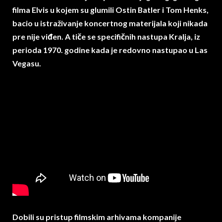
filma Elvis u kojem su glumili Ostin Batler i Tom Henks,
bacio u istraživanje koncertnog materijala koji nikada
pre nije viđen. A tiče se specifičnih nastupa Kralja, iz
perioda 1970. godine kada je redovno nastupao u Las
Vegasu.
Dobili su pristup filmskim arhivama kompanije