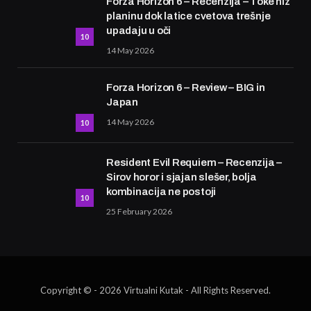
Forza Horizon 6 – Recenzija – Toke niz
planinu dok latice cvetova trešnje
upadaju u oči
10
14 May 2026
Forza Horizon 6 – Review – BIG in
Japan
14 May 2026
10
Resident Evil Requiem – Recenzija –
Sirov horor i sjajan slešer, bolja
kombinacija ne postoji
10
25 February 2026
Copyright © - 2026 Virtualni Kutak - All Rights Reserved.