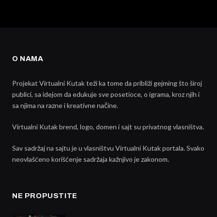
O NAMA
Projekat Virtualni Kutak teži ka tome da približi gejming što široj
publici, sa idejom da edukuje sve posetioce, o igrama, kroz njih i
sa njima na razne i kreativne načine.
Virtualni Kutak brend, logo, domen i sajt su privatnog vlasništva.
Sav sadržaj na sajtu je u vlasništvu Virtualni Kutak portala. Svako
neovlašćeno korišćenje sadržaja kažnjivo je zakonom.
NE PROPUSTITE