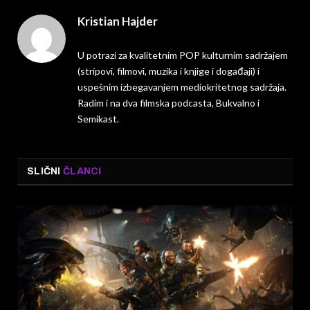
Kristian Hajder
U potrazi za kvalitetnim POP kulturnim sadržajem
(stripovi, filmovi, muzika i knjige i događaji) i
uspešnim izbegavanjem mediokritetnog sadržaja.
Radim i na dva filmska podcasta, Bukvalno i
Semikast.
SLIČNI
ČLANCI