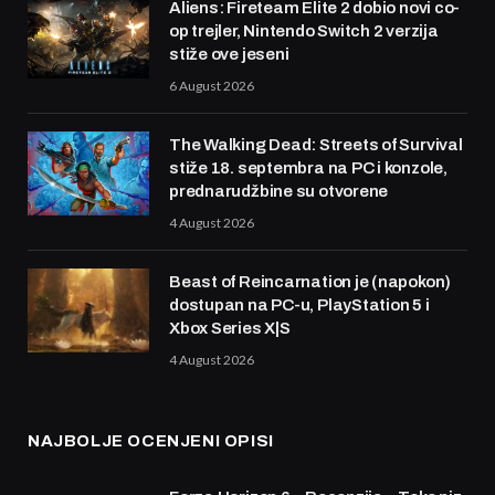
Aliens: Fireteam Elite 2 dobio novi co-
op trejler, Nintendo Switch 2 verzija
stiže ove jeseni
6 August 2026
The Walking Dead: Streets of Survival
stiže 18. septembra na PC i konzole,
prednarudžbine su otvorene
4 August 2026
Beast of Reincarnation je (napokon)
dostupan na PC-u, PlayStation 5 i
Xbox Series X|S
4 August 2026
NAJBOLJE OCENJENI OPISI