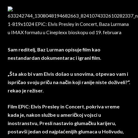
Sam reditelj, Baz Lurman opisuje film kao
nestandardan dokumentarac i igrani film.
„Šta ako bi vam Elvis došao u snovima, otpevao vam i
ispričao svoju priču na način koji ranije niste doživeli?“.
rekao je režiser.
Film EPiC: Elvis Presley in Concert
,
pokriva vreme
kada je, nakon službe u američkoj vojsci u
inostranstvu, Presli nastavio glumačku karijeru,
postavši jedan od najplaćenijih glumaca u Holivudu,