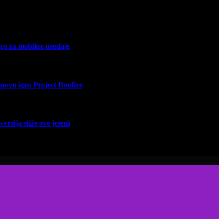
re za mobilne uređaje
vu igru Project Bonfire
erzija stiže ove jeseni