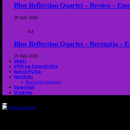
Blue Reflection Quartet – Review – Emot
29 July 2026
8.8
Blue Reflection Quartet – Recenzija – 
29 July 2026
Vesti
VRK na OpenCritic
Ispod Pulta
Hardver
Recenzija hardvera
Specijali
O nama