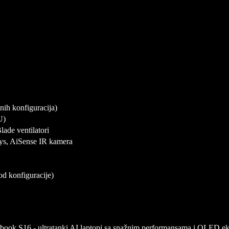
nih konfiguracija)
U)
ade ventilatori
ys, AiSense IR kamera
od konfiguracije)