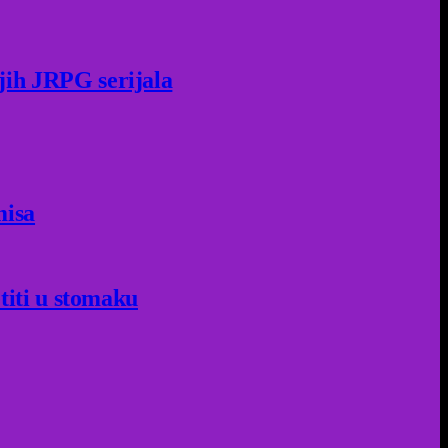
jih JRPG serijala
misa
titi u stomaku