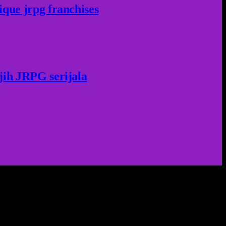
ique jrpg franchises
jih JRPG serijala