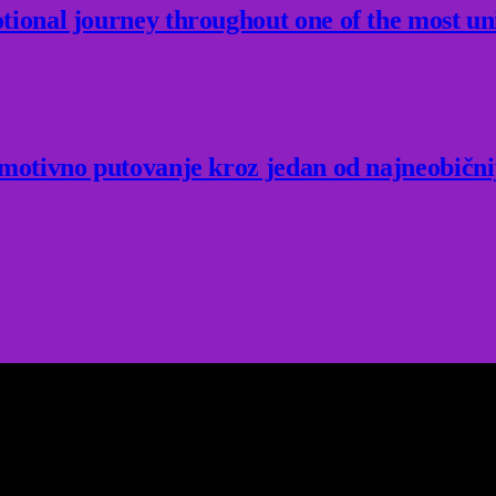
ional journey throughout one of the most un
Emotivno putovanje kroz jedan od najneobični