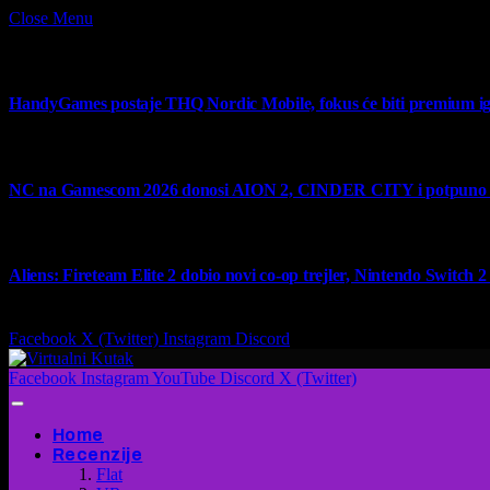
Close Menu
What's Hot
HandyGames postaje THQ Nordic Mobile, fokus će biti premium ig
7 August 2026
NC na Gamescom 2026 donosi AION 2, CINDER CITY i potpuno no
6 August 2026
Aliens: Fireteam Elite 2 dobio novi co-op trejler, Nintendo Switch 2 v
6 August 2026
Facebook
X (Twitter)
Instagram
Discord
Facebook
Instagram
YouTube
Discord
X (Twitter)
Home
Recenzije
Flat