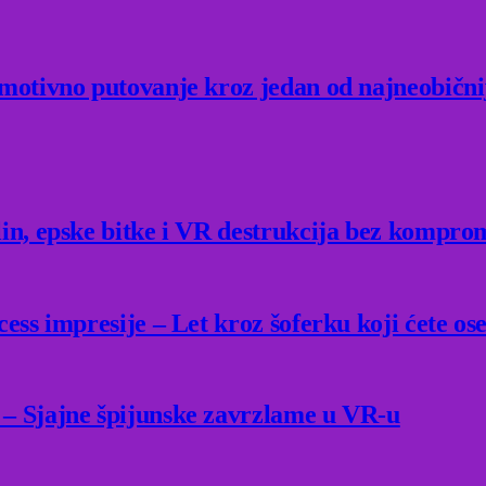
Emotivno putovanje kroz jedan od najneobični
lin, epske bitke i VR destrukcija bez kompro
ess impresije – Let kroz šoferku koji ćete ose
 – Sjajne špijunske zavrzlame u VR-u