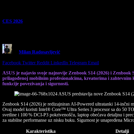
CES 2026
ASUS predstavlja nove Zenbook S14 (2026) 
By
Milan Radosavljević
6 January 2026
3 Mins Read
Share
Facebook
Twitter
Reddit
LinkedIn
Telegram
Email
ASUS je najavio svoje najnovije Zenbook S14 (2026) i Zenbook 
prilagođenoj mobilnim profesionalcima, kreatorima i zahtevnim ko
funkcije povezivanja i sigurnosti.
Zenbook S14 (2026) je redizajniran AI‑Powered ultratanki 14‑inčni 
Ovaj model koristi Intel® Core™ Ultra Series 3 procesor sa do 50 
svetline i 100 % DCI‑P3 pokrivenošću, laptop obećava detaljnu i preci
za stabilne performanse uz nisku buku. Sigurnost je unapređena Mic
Karakteristika
Detalji