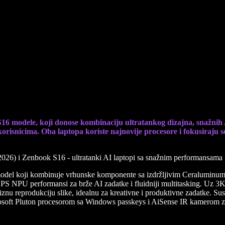
i Zenbook S16 – ultratanki AI laptopi sa s
S16 modele, koji donose kombinaciju ultratankog dizajna, snažn
risnicima. Oba laptopa koriste najnovije procesore i fokusiraju se
model koji kombinuje vrhunske komponente sa izdržljivim Ceraluminum
TOPS NPU performansi za brže AI zadatke i fluidniji multitasking. 
znu reprodukciju slike, idealnu za kreativne i produktivne zadatke. Sus
rosoft Pluton procesorom sa Windows passkeys i AiSense IR kamerom za