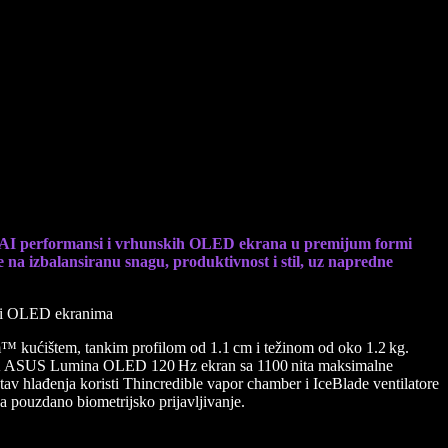
nažnim performansama i OLED ekranima
ih AI performansi i vrhunskih OLED ekrana u premijum formi
 na izbalansiranu snagu, produktivnost i stil, uz napredne
™ kućištem, tankim profilom od 1.1 cm i težinom od oko 1.2 kg.
Uz 3K ASUS Lumina OLED 120 Hz ekran sa 1100 nita maksimalne
tav hlađenja koristi Thincredible vapor chamber i IceBlade ventilatore
 pouzdano biometrijsko prijavljivanje.