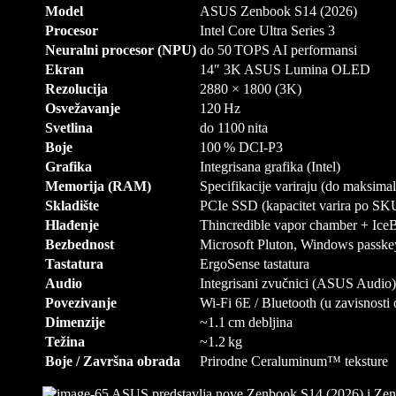
Model
ASUS Zenbook S14 (2026)
Procesor
Intel Core Ultra Series 3
Neuralni procesor (NPU)
do 50 TOPS AI performansi
Ekran
14″ 3K ASUS Lumina OLED
Rezolucija
2880 × 1800 (3K)
Osvežavanje
120 Hz
Svetlina
do 1100 nita
Boje
100 % DCI‑P3
Grafika
Integrisana grafika (Intel)
Memorija (RAM)
Specifikacije variraju (do maksimal
Skladište
PCIe SSD (kapacitet varira po SK
Hlađenje
Thincredible vapor chamber + IceBl
Bezbednost
Microsoft Pluton, Windows passke
Tastatura
ErgoSense tastatura
Audio
Integrisani zvučnici (ASUS Audio)
Povezivanje
Wi‑Fi 6E / Bluetooth (u zavisnosti 
Dimenzije
~1.1 cm debljina
Težina
~1.2 kg
Boje / Završna obrada
Prirodne Ceraluminum™ teksture