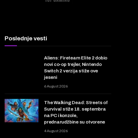
Poslednje vesti
Aliens: Fireteam Elite 2 dobio
novi co-op trejler, Nintendo
Switch 2 verzija stiže ove
jeseni
6 August 2026
The Walking Dead: Streets of
Survival stiže 18. septembra
na PC i konzole,
prednarudžbine su otvorene
4 August 2026