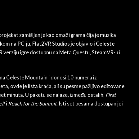
projekat zamišljen je kao omaž igrama čija je muzika
kom na PC-ju, Flat2VR Studios je objavio i
Celeste
VR verziju igre dostupnu na Meta Questu, SteamVR-u i
a Celeste Mountain i donosi 10 numera iz
ta, ovde je lista kraća, ali su pesme pažljivo editovane
eset minuta. U paketu se nalaze, između ostalih,
First
elf
i
Reach for the Summit
. Isti set pesama dostupan je i