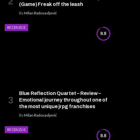
(Game) Freak off the leash
By
Milan Radosavljević
RECENZIJE
8.8
Blue Reflection Quartet – Review –
Emotional journey throughout one of
the most unique jrpg franchises
By
Milan Radosavljević
RECENZIJE
8.8