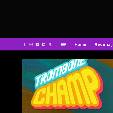
Home
Recenzi
Facebook
Instagram
YouTube
Discord
X
(Twitter)