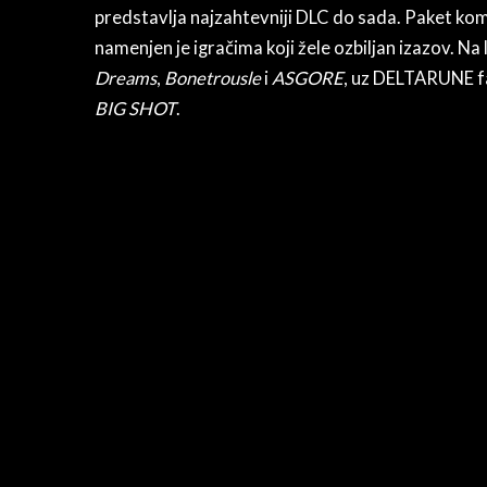
predstavlja najzahtevniji DLC do sada. Paket kom
namenjen je igračima koji žele ozbiljan izazov. Na
Dreams
,
Bonetrousle
i
ASGORE
, uz DELTARUNE f
BIG SHOT
.