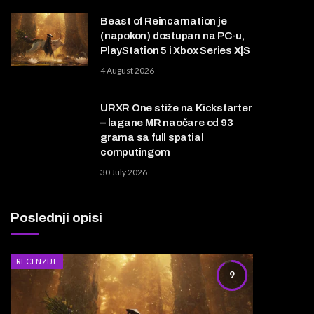
Beast of Reincarnation je
(napokon) dostupan na PC-u,
PlayStation 5 i Xbox Series X|S
4 August 2026
URXR One stiže na Kickstarter
– lagane MR naočare od 93
grama sa full spatial
computingom
30 July 2026
Poslednji opisi
RECENZIJE
9