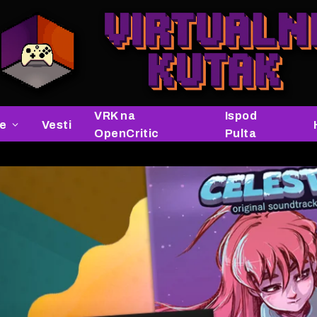
VRK na
Ispod
je
Vesti
OpenCritic
Pulta