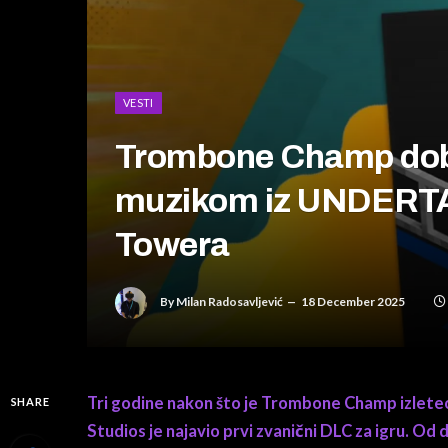
VESTI
Trombone Champ dobi
muzikom iz UNDERTAL
Towera
By
Milan Radosavljević
18 December 2025
Tri godine nakon što je Trombone Champ izleteo
SHARE
Studios je najavio prvi zvanični DLC za igru. Od