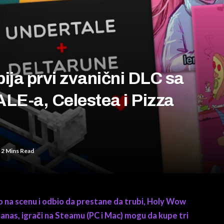
ja prvi zvanični DLC sa
E-a, Celestea i Pizza
2 Mins Read
 na scenu i odbio da prestane da trubi, Holy Wow
 danas, igrači na Steamu (PC i Mac) mogu da kupe tri