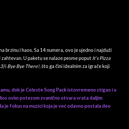
 na brzinu i haos. Sa 14 numera, ovo je ujedno i najduži
čki zahtevan. U paketu se nalaze pesme poput
It’s Pizza
 3)
i
Bye Bye There!
, što ga čini idealnim za igrače koji
amu, dok je Celeste Song Pack istovremeno stigao i u
os ovim potezom zvanično otvara vrata daljim
 da je fokus na muzici koja je već odavno postala deo