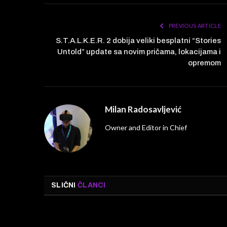
PREVIOUS ARTICLE
S.T.A.L.K.E.R. 2 dobija veliki besplatni “Stories
Untold” update sa novim pričama, lokacijama i
opremom
Milan Radosavljević
Owner and Editor in Chief
SLIČNI
ČLANCI