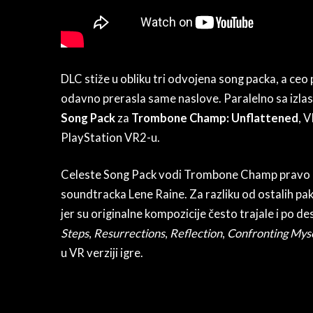
DLC stiže u obliku tri odvojena song packa, a ceo 
odavno prerasla same naslove. Paralelno sa izlas
Song Pack
za
Trombone Champ: Unflattened
, 
PlayStation VR2-u.
Celeste Song Pack vodi Trombone Champ pravo n
soundtracka Lene Raine. Za razliku od ostalih pake
jer su originalne kompozicije često trajale i po d
Steps
,
Resurrections
,
Reflection
,
Confronting Mys
u VR verziji igre.