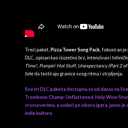
Treći paket,
Pizza Tower Song Pack
, fokusiran je
DLC, opisan kao izuzetno brz, intenzivan i tehni
Time!
,
Pumpin’ Hot Stuff
,
Unexpectancy (Part 2 of
žele da testiraju granice svog ritma i strpljenja.
Sva tri DLC paketa dostupna su od danas na Ste
Trombone Champ: Unflattened. Holy Wow Studi
crossoverima, a sudeći po izboru igara, jasno je
indie kulture.