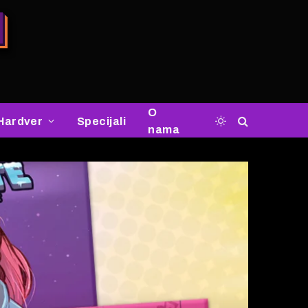
O
Hardver
Specijali
nama