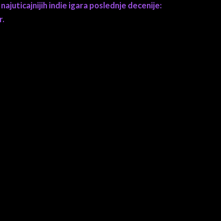
uticajnijih indie igara poslednje decenije:
r.