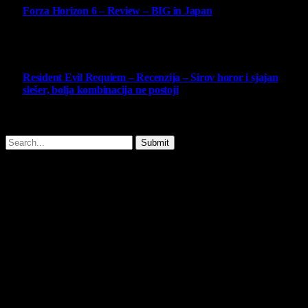
Forza Horizon 6 – Review – BIG in Japan
14 May 2026
10
Resident Evil Requiem – Recenzija – Sirov horor i sjajan
slešer, bolja kombinacija ne postoji
25 February 2026
Copyright © - 2026 Virtualni Kutak - All Rights Reserved.
Submit
Type above and press
Enter
to search. Press
Esc
to cancel.