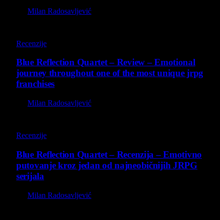
By
Milan Radosavljević
8.8
Recenzije
Blue Reflection Quartet – Review – Emotional
journey throughout one of the most unique jrpg
franchises
By
Milan Radosavljević
8.8
Recenzije
Blue Reflection Quartet – Recenzija – Emotivno
putovanje kroz jedan od najneobičnijih JRPG
serijala
By
Milan Radosavljević
8.5