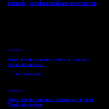
konzole, prednarudžbine su otvorene
4 August 2026
Poslednji opisi
9
Recenzije
Beast of Reincarnation – Review – (Game)
Freak off the leash
By
Milan Radosavljević
9
Recenzije
Beast of Reincarnation – Recenzija – (Game)
Freak off the leash