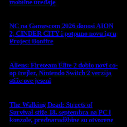
mobilne uređaje
7 August 2026
NC na Gamescom 2026 donosi AION
2, CINDER CITY i potpuno novu igru
Project Bonfire
6 August 2026
Aliens: Fireteam Elite 2 dobio novi co-
op trejler, Nintendo Switch 2 verzija
stiže ove jeseni
6 August 2026
The Walking Dead: Streets of
Survival stiže 18. septembra na PC i
konzole, prednarudžbine su otvorene