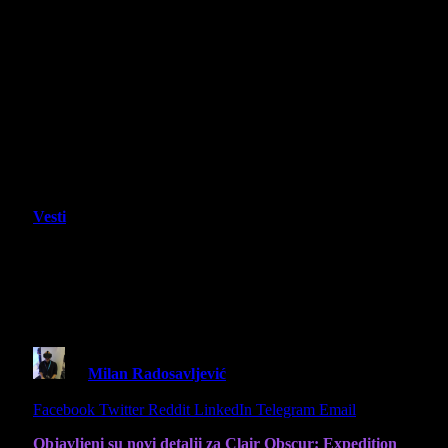
Vesti
Stižu novi detalji za Clair Obscur:
Expedition 33 – novi likovi,
performanse na konzolama
By
Milan Radosavljević
3 April 2025
2 Mins Read
Share
Facebook
Twitter
Reddit
LinkedIn
Telegram
Email
Objavljeni su novi detalji za Clair Obscur: Expedition