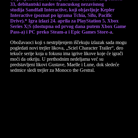
33, debitantski naslov francuskog nezavisnog
studija Sandfall Interactive, koji objavljuje Kepler
Interactive (poznat po igrama Tchia, Sifu, Pacific
Drive).* Igra izlazi 24. aprila za PlayStation 5, Xbox
Series X|S (dostupna od prvog dana putem Xbox Game
Pass-a) i PC preko Steam-a i Epic Games Store-a
.
Obožavaoci koji s nestrpljenjem iščekuju izlazak sada mogu
pogledati novi trejler likova, „Sciel Character Trailer“, deo
tekuće serije koja u fokusu ima igrive likove koje će igrači
moći da otkriju. U prethodnim nedeljama već su
predstavljeni likovi Gustave, Maelle i Lune, dok sledeće
sedmice sledi trejler za Monoco the Gestral.