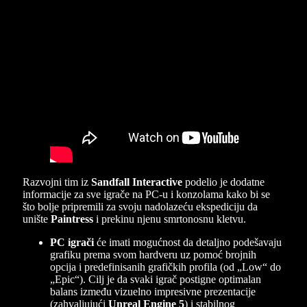
Razvojni tim iz
Sandfall Interactive
podelio je dodatne
informacije za sve igrače na PC-u i konzolama kako bi se
što bolje pripremili za svoju nadolazeću ekspediciju da
unište
Paintress
i prekinu njenu smrtonosnu kletvu.
PC igrači
će imati mogućnost da detaljno podešavaju
grafiku prema svom hardveru uz pomoć brojnih
opcija i predefinisanih grafičkih profila (od „Low“ do
„Epic“). Cilj je da svaki igrač postigne optimalan
balans između vizuelno impresivne prezentacije
(zahvaljujući
Unreal Engine 5
) i stabilnog