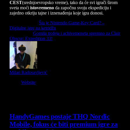
CEST
(srednjoevropsko vreme), tako da će svi igrači širom
sveta moći
istovremeno
da započnu svoju ekspediciju i
zajedno otkriju tajne i iznenađenja koje igra donosi.
Previous Article
Šta je Nintendo Game-Key Card? –
Digitalne igre na ketridžu
Next Article
Gomila trofeja i achivemeneta spremno za Clair
Obscur: Expedition 33!
Milan Radosavljević
Website
Owner and Editor in Chief
Slični
članci
HandyGames postaje THQ Nordic
Mobile, fokus će biti premium igre za