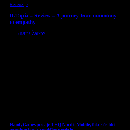
Recenzije
D-Topia – Review – A journey from monotony
to empathy
By
Kristina Žarkov
O nama
Projekat Virtualni Kutak teži ka tome da približi gejming što
široj publici, sa idejom da edukuje sve posetioce, o igrama,
kroz njih i sa njima na razne i kreativne načine.
Virtualni Kutak brend, logo, domen i sajt su privatnog
vlasništva.
Sav sadržaj na sajtu je u vlasništvu Virtualni Kutak portala.
Svako neovlašćeno korišćenje sadržaja kažnjivo je
zakonom.
Ne propustite
HandyGames postaje THQ Nordic Mobile, fokus će biti
premium igre za mobilne uređaje