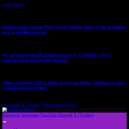
Close Menu
What's Hot
HandyGames postaje THQ Nordic Mobile, fokus će biti premium
igre za mobilne uređaje
7 August 2026
NC na Gamescom 2026 donosi AION 2, CINDER CITY i
potpuno novu igru Project Bonfire
6 August 2026
Aliens: Fireteam Elite 2 dobio novi co-op trejler, Nintendo Switch
2 verzija stiže ove jeseni
6 August 2026
Facebook
X (Twitter)
Instagram
Discord
Facebook
Instagram
YouTube
Discord
X (Twitter)