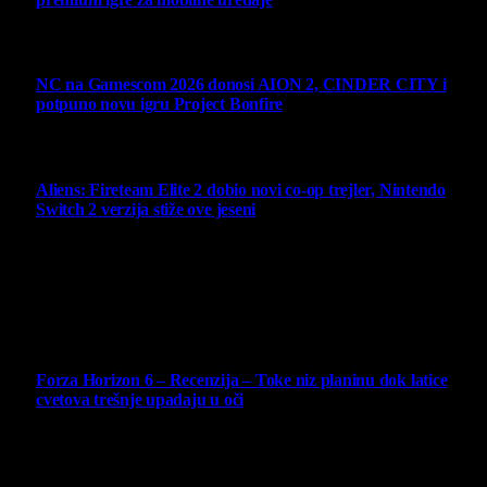
7 August 2026
NC na Gamescom 2026 donosi AION 2, CINDER CITY i
potpuno novu igru Project Bonfire
6 August 2026
Aliens: Fireteam Elite 2 dobio novi co-op trejler, Nintendo
Switch 2 verzija stiže ove jeseni
6 August 2026
Najbolje ocenjeni opisi
10
Forza Horizon 6 – Recenzija – Toke niz planinu dok latice
cvetova trešnje upadaju u oči
14 May 2026
10