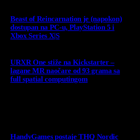
4 August 2026
Beast of Reincarnation je (napokon)
dostupan na PC-u, PlayStation 5 i
Xbox Series X|S
4 August 2026
URXR One stiže na Kickstarter –
lagane MR naočare od 93 grama sa
full spatial computingom
30 July 2026
Poslednje vesti
HandyGames postaje THQ Nordic