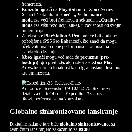
frameratea.
Konzolni igrači
na
PlayStation 5
i
Xbox Series
X
moći će da biraju između
„Performance“
moda
(za veći broj frejmova u sekundi) i
„Quality“
moda
(za višu rezoluciju slike), u zavisnosti od svojih
preferencija.
Za vlasnike
PlayStation 5 Pro
, igra će biti dodatno
poboljšana (PS5 Pro Enhanced), što znači da mogu
očekivati unapređene performanse u odnosu na
standardno izdanje.
Xbox igrači
mogu već sada da
preuzmu (pre-
loaduju)
igru pred izlazak, i iskoriste
Xbox Play
Anywhere
funkcionalnost kada igra postane dostupna
krajem meseca.
Globalno sinhronizovano lansiranje
Digitalno izdanje igre biće
globalno sinhronizovano
, sa
zvaničnim lansiranjem zakazanim za
09:00