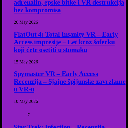
adrenalin, epske bitke i VR destrukcija
bez kompromisa
26 May 2026
FlatOut 4: Total Insanity VR – Early
Access impresije – Let kroz šoferku
koji ćete osetiti u stomaku
15 May 2026
Spymaster VR – Early Access
Recenzija – Sjajne špijunske zavrzlame
u VR-u
10 May 2026
7
Star Trek: Infection – Recenzija –