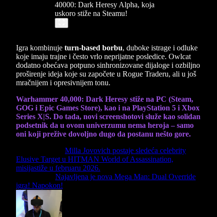
Igra kombinuje
turn-based borbu
, duboke istrage i odluke
koje imaju trajne i često vrlo neprijatne posledice. Owlcat
dodatno obećava potpuno sinhronizovane dijaloge i ozbiljno
proširenje ideja koje su započete u Rogue Traderu, ali u još
mračnijem i opresivnijem tonu.
Warhammer 40,000: Dark Heresy stiže na PC (Steam,
GOG i Epic Games Store), kao i na PlayStation 5 i Xbox
Series X|S. Do tada, novi screenshotovi služe kao solidan
podsetnik da u ovom univerzumu nema heroja – samo
oni koji prežive dovoljno dugo da postanu nešto gore.
Previous Article
Milla Jovovich postaje sledeća celebrity
Elusive Target u HITMAN World of Assassination,
misijastiže u februaru 2026.
Next Article
Najavljena je nova Mega Man: Dual Override
igra! Napokon!