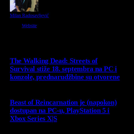
Milan Radosavljević
Website
Owner and Editor in Chief
Slični
članci
The Walking Dead: Streets of
Survival stiže 18. septembra na PC i
konzole, prednarudžbine su otvorene
4 August 2026
Beast of Reincarnation je (napokon)
dostupan na PC-u, PlayStation 5 i
Xbox Series X|S
4 August 2026