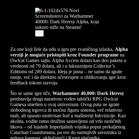
Za one koji žele da uđu u igru pre zvaničnog izlaska,
Alpha
verziji je moguće pristupiti kroz Founder programe
na
Owlcat Games sajtu. Alpha Access dolazi kao deo paketa u
vrednosti od 79 dolara, ali i u luksuznijem Collector’s
Editionu od 289 dolara. Ideja je jasna – ne samo da igrate
ranije, već i da direktno učestvujete u oblikovanju igre kroz
feedback tokom razvoja.
Što se same igre tiče,
Warhammer 40,000: Dark Heresy
predstavlja drugi narativno vođen taktički RPG Owlcat
Gamesa smešten u ovaj univerzum. Ovog puta ne igrate
slobodnog trgovca ili moćnu figuru sistema, već relativno
mali, ali opasno motivisan šraf u mašineriji Inkvizicije. Kao
akolita, vodite ratnu družinu sastavljenu od vrlo različitih
likova – od lojalnih Imperijalnih vojnika poput prekaljenog
Catachan Guardsmana, pa sve do sumnjivih saveznika iz
redova ksenosa, uključujući i Kroot plaćenika.