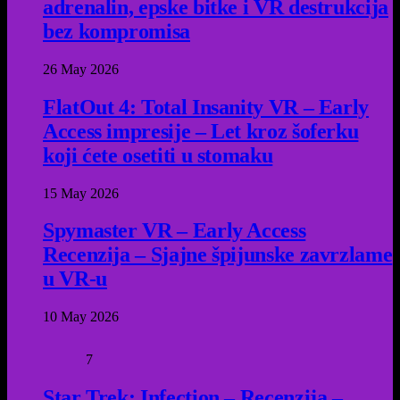
adrenalin, epske bitke i VR destrukcija
bez kompromisa
26 May 2026
FlatOut 4: Total Insanity VR – Early
Access impresije – Let kroz šoferku
koji ćete osetiti u stomaku
15 May 2026
Spymaster VR – Early Access
Recenzija – Sjajne špijunske zavrzlame
u VR-u
10 May 2026
7
Star Trek: Infection – Recenzija –