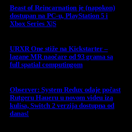
Beast of Reincarnation je (napokon)
dostupan na PC-u, PlayStation 5 i
Xbox Series X|S
4 August 2026
URXR One stiže na Kickstarter –
lagane MR naočare od 93 grama sa
full spatial computingom
30 July 2026
Observer: System Redux odaje počast
Rutgeru Haueru u novom videu iza
kulisa, Switch 2 verzija dostupna od
danas!
30 July 2026