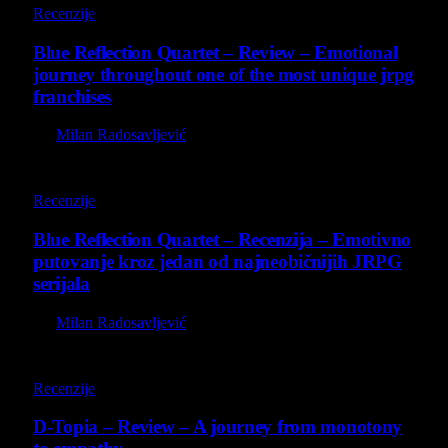
Recenzije
Blue Reflection Quartet – Review – Emotional
journey throughout one of the most unique jrpg
franchises
By
Milan Radosavljević
8.8
Recenzije
Blue Reflection Quartet – Recenzija – Emotivno
putovanje kroz jedan od najneobičnijih JRPG
serijala
By
Milan Radosavljević
8.5
Recenzije
D-Topia – Review – A journey from monotony