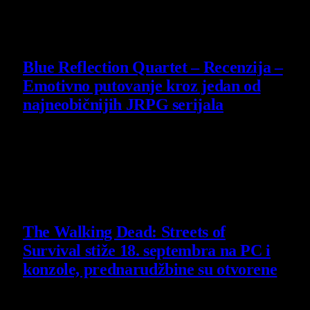
30 July 2026
8.8
Blue Reflection Quartet – Recenzija –
Emotivno putovanje kroz jedan od
najneobičnijih JRPG serijala
29 July 2026
Poslednje vesti
The Walking Dead: Streets of
Survival stiže 18. septembra na PC i
konzole, prednarudžbine su otvorene
4 August 2026