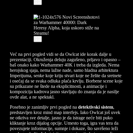
Već na prvi pogled vidi se da Owlcat ide korak dalje u
prezentaciji. Okruženja deluju zagušeno, prljavo i opasno –
baš onako kako Warhammer 40K i treba da izgleda. Nema
herojskog sjaja, nema lažne nade, samo hladna arhitektura
Imperijuma, senke koje kriju stvari koje ne želite da sretnete
i osećaj da se svaka odluka plaća krvlju. Borbene scene koje
su prikazane ne štede na eksplicitnosti, a animacije i
kompozicija kadrova jasno stavljaju do znanja da je nasilje
ovde alat, a ne spektakl.
Posebno je zanimljiv prvi pogled na
detektivski sistem
,
predstavljen kroz mind map interfejs. Iako Owlcat još uvek
ne otkriva sve detalje, jasno je da istrage neće biti puko
kliktanje kroz dijalog opcije. Umesto toga, igra vas tera da
povezujete informacije, sumnje i dokaze, što savršeno leži