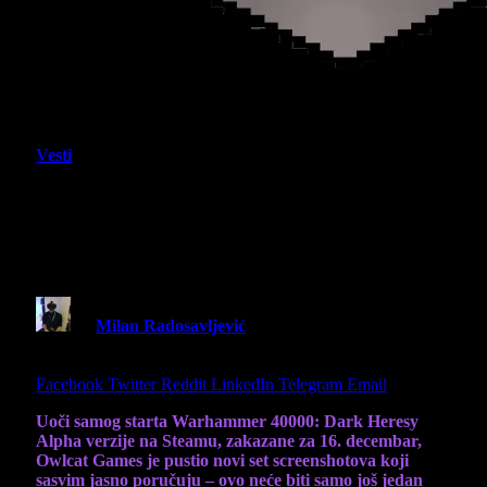
Vesti
Novi Screenshotovi za Warhammer
40000: Dark Heresy Alpha, koja
uskoro stiže na Steamu!
By
Milan Radosavljević
12 December 2025
3 Mins
Read
Share
Facebook
Twitter
Reddit
LinkedIn
Telegram
Email
Uoči samog starta Warhammer 40000: Dark Heresy
Alpha verzije na Steamu, zakazane za 16. decembar,
Owlcat Games je pustio novi set screenshotova koji
sasvim jasno poručuju – ovo neće biti samo još jedan