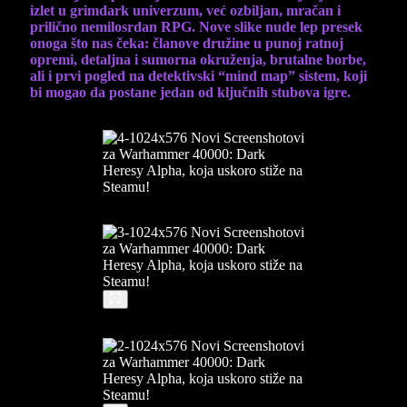
izlet u grimdark univerzum, već ozbiljan, mračan i
prilično nemilosrdan RPG. Nove slike nude lep presek
onoga što nas čeka: članove družine u punoj ratnoj
opremi, detaljna i sumorna okruženja, brutalne borbe,
ali i prvi pogled na detektivski “mind map” sistem, koji
bi mogao da postane jedan od ključnih stubova igre.