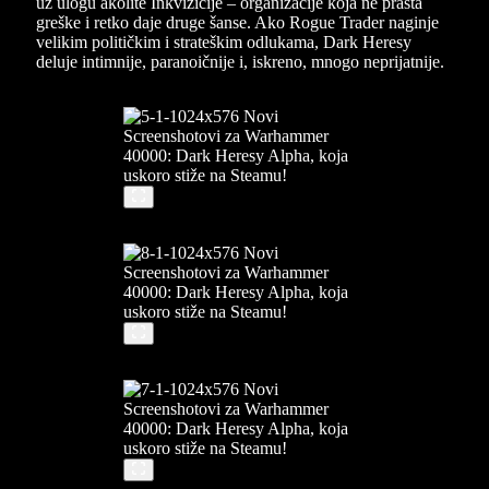
uz ulogu akolite Inkvizicije – organizacije koja ne prašta
greške i retko daje druge šanse. Ako Rogue Trader naginje
velikim političkim i strateškim odlukama, Dark Heresy
deluje intimnije, paranoičnije i, iskreno, mnogo neprijatnije.