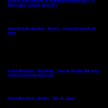
Beast of Reincarnation je (napokon) dostupan na PC-u,
PlayStation 5 i Xbox Series X|S
4 August 2026
9
Beast of Reincarnation – Review – (Game) Freak off the
leash
4 August 2026
Najbolje ocenjeni opisi
10
Forza Horizon 6 – Recenzija – Toke niz planinu dok latice
cvetova trešnje upadaju u oči
14 May 2026
10
Forza Horizon 6 – Review – BIG in Japan
14 May 2026