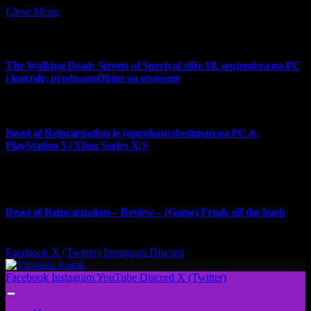
Close Menu
What's Hot
The Walking Dead: Streets of Survival stiže 18. septembra na PC
i konzole, prednarudžbine su otvorene
4 August 2026
Beast of Reincarnation je (napokon) dostupan na PC-u,
PlayStation 5 i Xbox Series X|S
4 August 2026
9
Beast of Reincarnation – Review – (Game) Freak off the leash
4 August 2026
Facebook
X (Twitter)
Instagram
Discord
Facebook
Instagram
YouTube
Discord
X (Twitter)