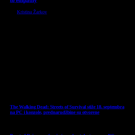
to empathy
By
Kristina Žarkov
O nama
Projekat Virtualni Kutak teži ka tome da približi gejming što
široj publici, sa idejom da edukuje sve posetioce, o igrama,
kroz njih i sa njima na razne i kreativne načine.
Virtualni Kutak brend, logo, domen i sajt su privatnog
vlasništva.
Sav sadržaj na sajtu je u vlasništvu Virtualni Kutak portala.
Svako neovlašćeno korišćenje sadržaja kažnjivo je
zakonom.
Ne propustite
The Walking Dead: Streets of Survival stiže 18. septembra
na PC i konzole, prednarudžbine su otvorene
4 August 2026