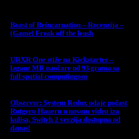
9
Beast of Reincarnation – Recenzija –
(Game) Freak off the leash
4 August 2026
URXR One stiže na Kickstarter –
lagane MR naočare od 93 grama sa
full spatial computingom
30 July 2026
Observer: System Redux odaje počast
Rutgeru Haueru u novom videu iza
kulisa, Switch 2 verzija dostupna od
danas!