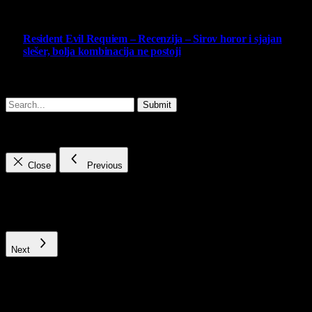
10
Resident Evil Requiem – Recenzija – Sirov horor i sjajan
slešer, bolja kombinacija ne postoji
25 February 2026
Copyright © - 2026 Virtualni Kutak - All Rights Reserved.
Submit
Type above and press
Enter
to search. Press
Esc
to cancel.
Close
Previous
Next