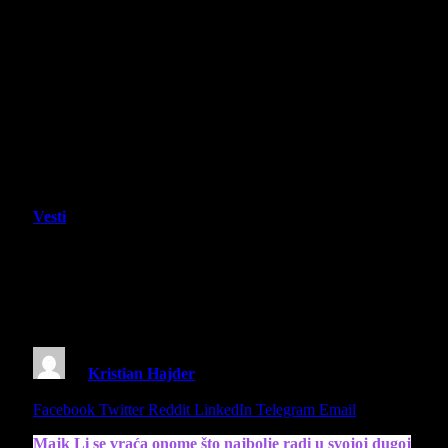
Vesti
Novi film Majka Lija, Bolne istine u
bioskopima širom Srbije od
17.07.2025
By
Kristian Hajder
19 July 2025
1 Min Read
Share
Facebook
Twitter
Reddit
LinkedIn
Telegram
Email
Majk Li se vraća onome što najbolje radi u svojoj dugoj