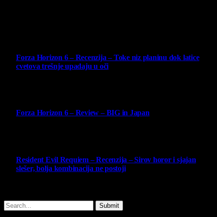
4 August 2026
Najbolje ocenjeni opisi
10
Forza Horizon 6 – Recenzija – Toke niz planinu dok latice
cvetova trešnje upadaju u oči
14 May 2026
10
Forza Horizon 6 – Review – BIG in Japan
14 May 2026
10
Resident Evil Requiem – Recenzija – Sirov horor i sjajan
slešer, bolja kombinacija ne postoji
25 February 2026
Copyright © - 2026 Virtualni Kutak - All Rights Reserved.
Submit