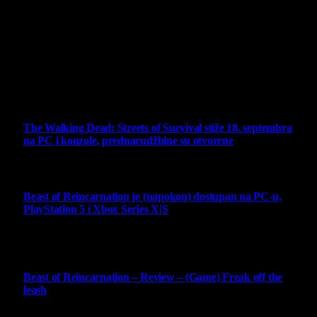
Virtualni Kutak brend, logo, domen i sajt su privatnog
vlasništva.
Sav sadržaj na sajtu je u vlasništvu Virtualni Kutak portala.
Svako neovlašćeno korišćenje sadržaja kažnjivo je
zakonom.
Ne propustite
The Walking Dead: Streets of Survival stiže 18. septembra
na PC i konzole, prednarudžbine su otvorene
4 August 2026
Beast of Reincarnation je (napokon) dostupan na PC-u,
PlayStation 5 i Xbox Series X|S
4 August 2026
9
Beast of Reincarnation – Review – (Game) Freak off the
leash