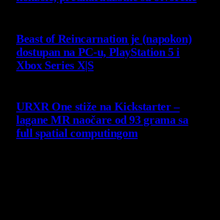
4 August 2026
Beast of Reincarnation je (napokon)
dostupan na PC-u, PlayStation 5 i
Xbox Series X|S
4 August 2026
URXR One stiže na Kickstarter –
lagane MR naočare od 93 grama sa
full spatial computingom
30 July 2026
O nama
Projekat Virtualni Kutak teži ka tome da približi gejming što
široj publici, sa idejom da edukuje sve posetioce, o igrama,
kroz njih i sa njima na razne i kreativne načine.