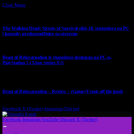
Close Menu
What's Hot
The Walking Dead: Streets of Survival stiže 18. septembra na PC
i konzole, prednarudžbine su otvorene
4 August 2026
Beast of Reincarnation je (napokon) dostupan na PC-u,
PlayStation 5 i Xbox Series X|S
4 August 2026
9
Beast of Reincarnation – Review – (Game) Freak off the leash
4 August 2026
Facebook
X (Twitter)
Instagram
Discord
Facebook
Instagram
YouTube
Discord
X (Twitter)