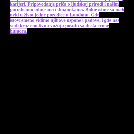
karijeri. Pripovedanje priča o ljudskoj prirodi i našim
porodičnim odnosima i dinamikama. Bolne istine su mali
uvid u život jedne porodice u Londonu. Gde
istovremeno vidimo njihove uspone i padove, i gde nas
vodi kroz emotivnu vožnju posutu sa dosta crnog
humora.