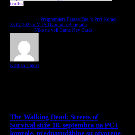
truths/
Previous Article
Pretpremijera Fantastične 4: Prvi Koraci
23.07.2025 u MTS Dvorani u Beogradu
Next Article
Niko ne voli Game Key Cards
Kristian Hajder
U potrazi za kvalitetnim POP kulturnim sadržajem (stripovi,
filmovi, muzika i knjige i događaji) i uspešnim
izbegavanjem mediokritetnog sadržaja. Radim i na dva
filmska podcasta, Bukvalno i Semikast.
Slični
članci
The Walking Dead: Streets of
Survival stiže 18. septembra na PC i
konzole, prednarudžbine su otvorene