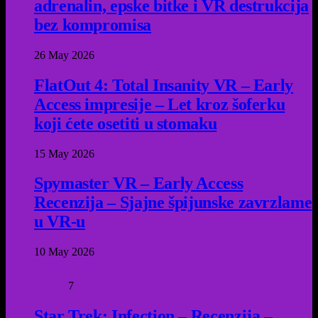
adrenalin, epske bitke i VR destrukcija
bez kompromisa
26 May 2026
FlatOut 4: Total Insanity VR – Early
Access impresije – Let kroz šoferku
koji ćete osetiti u stomaku
15 May 2026
Spymaster VR – Early Access
Recenzija – Sjajne špijunske zavrzlame
u VR-u
10 May 2026
7
Star Trek: Infection – Recenzija –