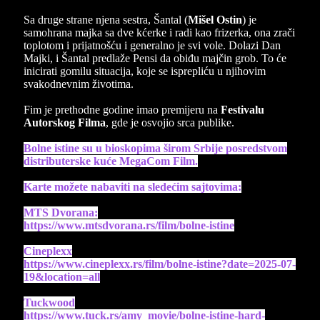
Sa druge strane njena sestra, Šantal (
Mišel Ostin
) je
samohrana majka sa dve kćerke i radi kao frizerka, ona zrači
toplotom i prijatnošću i generalno je svi vole. Dolazi Dan
Majki, i Šantal predlaže Pensi da obiđu majčin grob. To će
inicirati gomilu situacija, koje se isprepliću u njihovim
svakodnevnim životima.
Fim je prethodne godine imao premijeru na
Festivalu
Autorskog Filma
, gde je osvojio srca publike.
Bolne istine su u bioskopima širom Srbije posredstvom
distributerske kuće MegaCom Film.
Karte možete nabaviti na sledećim sajtovima:
MTS Dvorana:
https://www.mtsdvorana.rs/film/bolne-istine
Cineplexx
https://www.cineplexx.rs/film/bolne-istine?date=2025-07-
19&location=all
Tuckwood
https://www.tuck.rs/amy_movie/bolne-istine-hard-