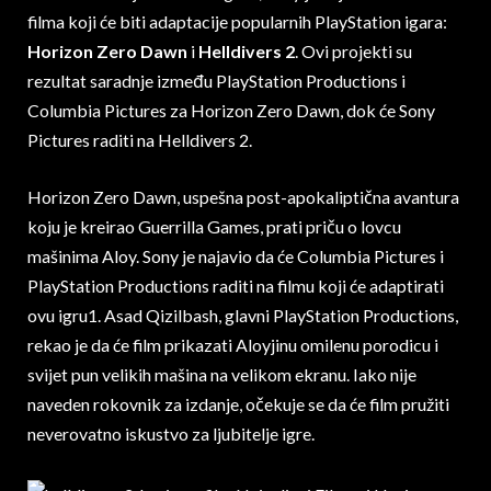
filma koji će biti adaptacije popularnih PlayStation igara:
Horizon Zero Dawn
i
Helldivers 2
. Ovi projekti su
rezultat saradnje između PlayStation Productions i
Columbia Pictures za Horizon Zero Dawn, dok će Sony
Pictures raditi na Helldivers 2.
Horizon Zero Dawn, uspešna post-apokaliptična avantura
koju je kreirao Guerrilla Games, prati priču o lovcu
mašinima Aloy. Sony je najavio da će Columbia Pictures i
PlayStation Productions raditi na filmu koji će adaptirati
ovu igru1. Asad Qizilbash, glavni PlayStation Productions,
rekao je da će film prikazati Aloyjinu omilenu porodicu i
svijet pun velikih mašina na velikom ekranu. Iako nije
naveden rokovnik za izdanje, očekuje se da će film pružiti
neverovatno iskustvo za ljubitelje igre.