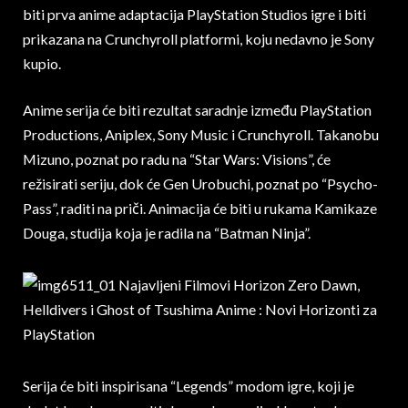
biti prva anime adaptacija PlayStation Studios igre i biti
prikazana na Crunchyroll platformi, koju nedavno je Sony
kupio.
Anime serija će biti rezultat saradnje između PlayStation
Productions, Aniplex, Sony Music i Crunchyroll. Takanobu
Mizuno, poznat po radu na “Star Wars: Visions”, će
režisirati seriju, dok će Gen Urobuchi, poznat po “Psycho-
Pass”, raditi na priči. Animacija će biti u rukama Kamikaze
Douga, studija koja je radila na “Batman Ninja”.
Serija će biti inspirisana “Legends” modom igre, koji je