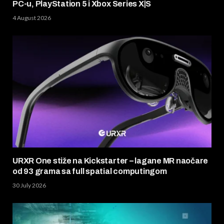
PC-u, PlayStation 5 i Xbox Series X|S
4 August 2026
URXR One stiže na Kickstarter – lagane MR naočare
od 93 grama sa full spatial computingom
30 July 2026