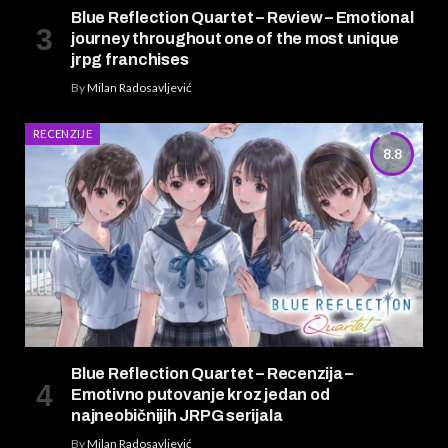
Blue Reflection Quartet – Review – Emotional
journey throughout one of the most unique
jrpg franchises
By
Milan Radosavljević
RECENZIJE
8.8
Blue Reflection Quartet – Recenzija –
Emotivno putovanje kroz jedan od
najneobičnijih JRPG serijala
By
Milan Radosavljević