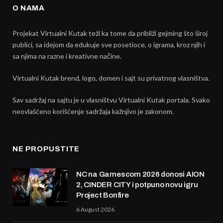
O NAMA
Projekat Virtualni Kutak teži ka tome da približi gejming što široj
publici, sa idejom da edukuje sve posetioce, o igrama, kroz njih i
sa njima na razne i kreativne načine.
Virtualni Kutak brend, logo, domen i sajt su privatnog vlasništva.
Sav sadržaj na sajtu je u vlasništvu Virtualni Kutak portala. Svako
neovlašćeno korišćenje sadržaja kažnjivo je zakonom.
NE PROPUSTITE
NC na Gamescom 2026 donosi AION
2, CINDER CITY i potpuno novu igru
Project Bonfire
6 August 2026