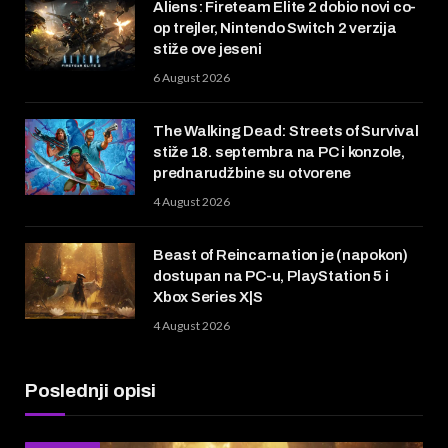
Aliens: Fireteam Elite 2 dobio novi co-
op trejler, Nintendo Switch 2 verzija
stiže ove jeseni
6 August 2026
The Walking Dead: Streets of Survival
stiže 18. septembra na PC i konzole,
prednarudžbine su otvorene
4 August 2026
Beast of Reincarnation je (napokon)
dostupan na PC-u, PlayStation 5 i
Xbox Series X|S
4 August 2026
Poslednji opisi