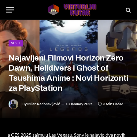
VESTI
Najavljeni Filmovi Horizon Zero
Dawn, Helldivers i Ghost of
Tsushima Anime : Novi Horizonti
za PlayStation
By
Milan Radosavljević
13 January 2025
3 Mins Read
a CES 2025 sajmu u Las Vegasu, Sony je najavio dva novih