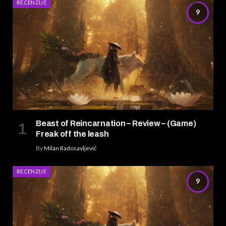
RECENZIJE
9
Beast of Reincarnation – Review – (Game)
Freak off the leash
By
Milan Radosavljević
RECENZIJE
9