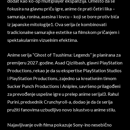
dodat kao ko-op multiplayer ekspanzija. Umesto da se
fokusira na glavnu priču igre, anime će prati četiri lika –
samuraja, ronina, asesina i lovcu – koji se bore protiv bića
iz japanske mitologije1. Ova serija će kombinovati
tradicionalne samurajke estetike sa filmskom pričanjem i
spektakularnim vizuelnim efektima.
Anime serija “Ghost of Tsushima: Legends” je planirana za
premijeru 2027. godine. Asad Qizilbash, glavni PlayStation
Productions, rekao je da su ekspertise PlayStation Studios
i PlayStation Productions, zajedno sa kreativnim timom
Sucker Punch Productions i Aniplex, savršeno prilagođeni
za prevođenje uspešne igre u prelep anime serijal3. Rahul
Purini, predsednik Crunchyroll-a, dodao je da će serija
pružiti fanovima uzbudljivo novo iskustvo u anime stilu.
Najavljivanje ovih filma pokazuje Sony-ino nesebično