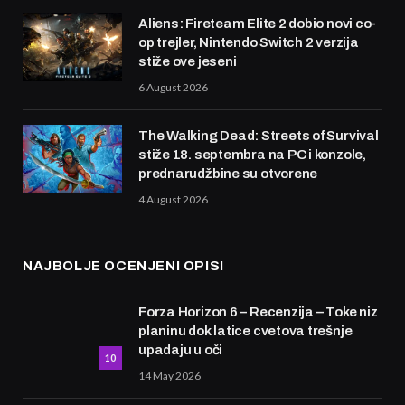
Aliens: Fireteam Elite 2 dobio novi co-
op trejler, Nintendo Switch 2 verzija
stiže ove jeseni
6 August 2026
The Walking Dead: Streets of Survival
stiže 18. septembra na PC i konzole,
prednarudžbine su otvorene
4 August 2026
NAJBOLJE OCENJENI OPISI
Forza Horizon 6 – Recenzija – Toke niz
planinu dok latice cvetova trešnje
upadaju u oči
10
14 May 2026