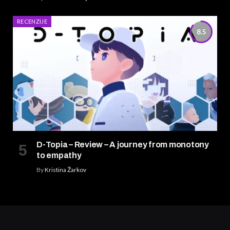
RECENZIJE
8.5
D-Topia – Review – A journey from monotony
to empathy
By
Kristina Žarkov