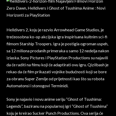
Helldivers 2, koju je razvio Arrowhead Game Studios, je
trećeosobna ko-op akcijska igra inspirisana kultnim sci-fi
filmom Starship Troopers. Igra je postigla ogroman uspeh,
sa 12 miliona prodanih primeraka u samo 12 nedelja nakon
izlaska. Sony Pictures i PlayStation Productions su najavili
da će raditi na filmu koji će adaptirati ovu igru. Qizilbash je
rekao da će film prikazati vojnike budućnosti koji se bore
za obranu Super Zemlje od prijetnosti kao što su robota
Automatonsi i stonogovi Terminidi.
Sony je najavio i novu anime seriju “Ghost of Tsushima:
Legends”, baziranu na popularnoj igri “Ghost of Tsushima”
koju je kreirao Sucker Punch Productions. Ova serija će