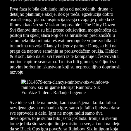
Prva faza je bila dobijanje infoa od nadređenih, druga je
detaljno planiranje akcije, dok je treća, egzekucija dobro
osmišljenog plana. Inspiracija svega ovoga je protekla iz
filmova kao što su Mission Impossible i The Dirty Dozen.
Svi članovi tima su bili prosto oduševljeni mogućnošću da
postoji tim specijalaca koji će sa hirurškom preciznošću u
samo nekoliko minuta rešavati nemoguće vojne zadatke.U
trenucima razvoja Clancy i njegov partner Doug su bili na
pragu da naprave saradnju sa proizvođačem oružja, Hekler
& Koch, tako da su svi treneri iz te kompanije učestvovali u
motion capture seansama. To nisu bili glumci, već ljudi sa
pravim borbenim iskustvom koji su neprocenljivo doprinosii
razvoju.
Sve ideje su bile na mestu, kao i osmišljena i koliko toliko
razvijena glavna mehanika igre, samo je falilo ljudstvo da se
sve sprovede u delo. Igru ne mogu raditi samo dva
developera, to je svima bilo jasno još tada. Ironija u svemu
tome je bila što razvojni tim je mislio na sve, ali ne i na ideju
da se Black Ops igra poveže sa Rainbow Six knjigom koja