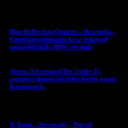
30 July 2026
8.8
Blue Reflection Quartet – Recenzija –
Emotivno putovanje kroz jedan od
najneobičnijih JRPG serijala
29 July 2026
Aliens: Fireteam Elite 2 stiže 25.
avgusta i donosi još žešće borbe protiv
Ksenomorfa
23 July 2026
8.5
D-Topia – Recenzija – Put od