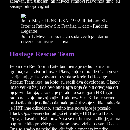
zabavan, niti uspešan, ali najveći strahovi razvojnog tima, su
kasnije bili opovrgnuti.
John T. Meyer Jr pozira za sada već legendarnu
cover sliku prvog naslova.
Hostage Rescue Team
Jedan deo Red Storm Entertainmenta je radio na malim
igrama, sa nazivom Power Plays, koje su pratile Clancyeve
starije knjige. Iza zatvorenih vrata se kreirala Hostage
Rescue Team igra, na kojoj su radili dva developera. Clancy
imao veliku želju da ovo bude igra koja će biti odvojena od
njegovih knjiga, tako da je paralelno sa idejom HRT igre
radio na svojoj novoj knjizi, Rainbow Six. Kako je vreme
prolazilo, tim je odlučio da malo proširi svoje vidike, tako da
je HRT ime odbačeno, a radno ime nove igre je postalo
Black Ops. Generalno od početne ideje HRT-a do Black
Opsa, a kasnije i Rainbow Sixa se malo toga razlikuje, ali na
papiru je bilo previše posla da se prava vizija ostvari. Black
Ops se gradio na nekoliko ključnih elemenata izvedbe.