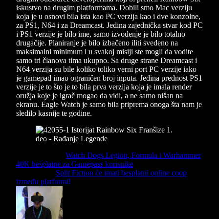
iskustvo na drugim platformama. Dobili smo Mac verziju
koja je u osnovi bila ista kao PC verzija kao i dve konzolne,
za PS1, N64 i za Dreamcast. Jedina zajednička stvar kod PC
i PS1 verzije je bilo ime, samo izvođenje je bilo totalno
drugačije. Planiranje je bilo izbačeno iliti svedeno na
maksimalni minimum i u svakoj misiji ste mogli da vodite
samo tri članova tima ukupno. Sa druge strane Dreamcast i
N64 verzija su bile koliko toliko verni port PC verzije iako
je gamepad imao ograničen broj inputa. Jedina prednost PS1
verzije je to što je to bila prva verzija koja je imala render
oružja koje je igrač mogao da vidi, a ne samo nišan na
ekranu. Eagle Watch je samo bila priprema onoga šta nam je
sledilo kasnije te godine.
Previous Article
Watch Dogs Legion, Formula i Warhammer
40K besplatne za Gamepass korisnike
Next Article
Split Fiction će imati besplatni online coop
između platformi!