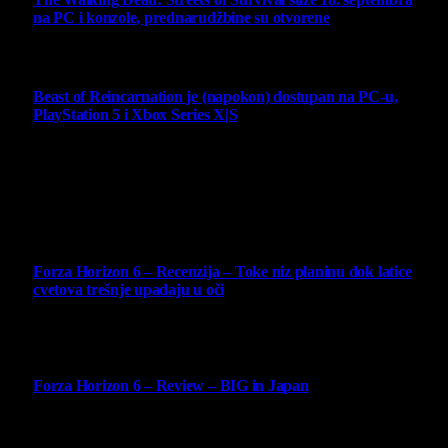
na PC i konzole, prednarudžbine su otvorene
4 August 2026
Beast of Reincarnation je (napokon) dostupan na PC-u,
PlayStation 5 i Xbox Series X|S
4 August 2026
Najbolje ocenjeni opisi
10
Forza Horizon 6 – Recenzija – Toke niz planinu dok latice
cvetova trešnje upadaju u oči
14 May 2026
10
Forza Horizon 6 – Review – BIG in Japan
14 May 2026
10