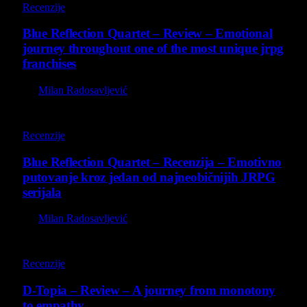
Recenzije
Blue Reflection Quartet – Review – Emotional
journey throughout one of the most unique jrpg
franchises
By
Milan Radosavljević
8.8
Recenzije
Blue Reflection Quartet – Recenzija – Emotivno
putovanje kroz jedan od najneobičnijih JRPG
serijala
By
Milan Radosavljević
8.5
Recenzije
D-Topia – Review – A journey from monotony
to empathy