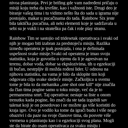
nivoa planiranja. Prvi je brifing gde vam nadređeni pričaju o
misiji koju treba da izvršite, kao i važnosti iste. Drugi deo je
biranje vašeg tima i tu vidimo nešto šta do sada u igrama nije
postojalo, makar u pucačinama do tada. Rainbow Six jeste
bila taktička pucačina, ali neki elementi koje je sadržavala u
sebi su je vukli i na stratešku pa čak i role play stranu.
Rainbow Tim se sastojio od tridesetak operativaca i svaki od
njih je mogao biti izabran za predstojeću misiju. Razlika
između operatera je ipak postojala, i ona je definisala
uspešnost svake misije.Svaki od operatera je imao svoju
statistiku, koja je govorila o njemu da li je agresivan na
terenu, dobar vođa, dobar sa ekpslozivima, tih u egzekuciji
ili bučan, nestrpljiv ili možda rođeni lider. U odnosu na
njihovu statistiku, na vama je bilo da sklopite tim koji
odgovara cilju svake sledeće misije. Začkoljica u svemu
tome je bila to da mehanika „one shot one kill“ nije značila
da član tima pogine samo u toku misije, već da je to
permanentna smrt. Taj operativac nestaje sa liste u onom
trenutku kada pogine, što znači da ste tada izgubili sav
talenat koji je on posedovao i ne možete ga više koristiti do
kraja igre. Ovo je vodilo ka tome da igrači budu i više nego
obazrivi i da paze na svoje članove tima, da posvete više
vremena u planiranju kao i u egzekuciji svog plana. Mogli
ste da birate do osam operativaca za svaku misiju i