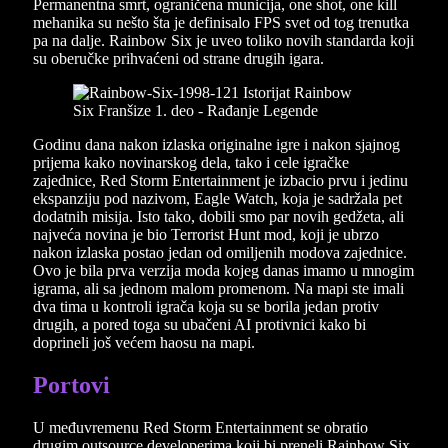
Permanentna smrt, ograničena municija, one shot, one kill
mehanika su nešto šta je definisalo FPS svet od tog trenutka
pa na dalje. Rainbow Six je uveo toliko novih standarda koji
su oberučke prihvaćeni od strane drugih igara.
Godinu dana nakon izlaska originalne igre i nakon sjajnog
prijema kako novinarskog dela, tako i cele igračke
zajednice, Red Storm Entertainment je izbacio prvu i jedinu
ekspanziju pod nazivom, Eagle Watch, koja je sadržala pet
dodatnih misija. Isto tako, dobili smo par novih gedžeta, ali
najveća novina je bio Terrorist Hunt mod, koji je ubrzo
nakon izlaska postao jedan od omiljenih modova zajednice.
Ovo je bila prva verzija moda kojeg danas imamo u mnogim
igrama, ali sa jednom malom promenom. Na mapi ste imali
dva tima u kontroli igrača koja su se borila jedan protiv
drugih, a pored toga su ubačeni AI protivnici kako bi
doprineli još većem haosu na mapi.
Portovi
U međuvremenu Red Storm Entertainment se obratio
drugim outsource developerima koji bi preneli Rainbow Six