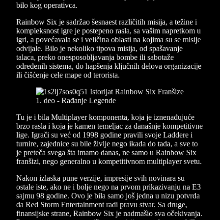
bilo kog operativca.
Rainbow Six je sadržao šesnaest različitih misija, a težine i
kompleksnost igre je postepeno rasla, sa vašim napretkom u
igri, a povećavala se i veličina oblasti na kojima su se misije
odvijale. Bilo je nekoliko tipova misija, od spašavanje
talaca, preko onesposobljavanja bombe ili sabotaže
određenih sistema, do hapšenja ključnih delova organizacije
ili čišćenje cele mape od terorista.
Tu je i bila Multiplayer komponenta, koja je iznenađujuće
brzo rasla i koja je kamen temeljac za današnje kompetitivne
lige. Igrači su već od 1998 godine pravili svoje Laddere i
turnire, zajednice su bile življe nego ikada do tada, a sve to
je preteča svega šta imamo danas, ne samo u Rainbow Six
franšizi, nego generalno u kompetitivnom multiplayer svetu.
Nakon izlaska pune verzije, impresije svih novinara su
ostale iste, ako ne i bolje nego na prvom prikazivanju na E3
sajmu 98 godine. Ovo je bila samo još jedna u nizu potvrda
da Red Storm Entertainment radi pravu stvar. Sa druge,
finansijske strane, Rainbow Six je nadmašio sva očekivanja.