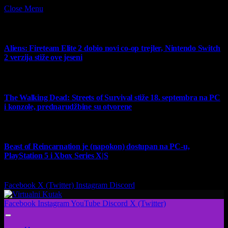
Close Menu
What's Hot
Aliens: Fireteam Elite 2 dobio novi co-op trejler, Nintendo Switch
2 verzija stiže ove jeseni
6 August 2026
The Walking Dead: Streets of Survival stiže 18. septembra na PC
i konzole, prednarudžbine su otvorene
4 August 2026
Beast of Reincarnation je (napokon) dostupan na PC-u,
PlayStation 5 i Xbox Series X|S
4 August 2026
Facebook
X (Twitter)
Instagram
Discord
Facebook
Instagram
YouTube
Discord
X (Twitter)