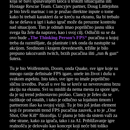
koja se bavi spašavanjem taoca u teškim situacijama iliti
Hostage Rescue Team. Clancyjev partner, Doug Littlejohns
je bio bivši marinac i on je pružao direktne inpute o tome
kako bi trebali karakteri da se kreću na ekranu, šta bi trebalo
da se dešava u igri i kako igrač može da preuzme kontrolu
nad situacijom. Tim je odmah imao poprilično jasnu sliku
svega šta žele da naprave, kao i svoj cilj. Odlučili su se da
ovo bude
„The Thinking Person’s FPS“
pucačina u kojoj
treba da razmišljate, da planirate i tek onda da nastupite sa
akcijom. Sredinom i krajem devedesetih, tržište je bilo
prepuno takozvanih twitch, brzih pucačina iliti „run & gun“
šutera.
Tu je bio Wolfenstein, Doom, onda Quake, sve igre koje su
mnogo ranije definisale FPS igare, unele im život i dušu u
svakom aspektu. Isto tako, sve igre su imale poprilično
sličnu izvedbu. Pucaš u sve šta se kreće uz neverovatnu brzu
akciju na ekranu. Svi su mislili da nema mesta za spore igre,
da je taj trend jednostavno prošao. Clancy je želeo da se
razlikuje od ostalih, i tako je odlučno sa lojalnim timom i
partnerom išao ka svojoj viziji. Tu je bio još jedan element
koji će promeniti trend FPS pucačina zauvek, a to je „One
Shot, One Kill“ filozofija. U planu je bilo da sistem važi za
obe strane, kako za igrača, tako i za AI. Približavanje igre
realnošću je delovalo kao koncept koji neće biti toliko