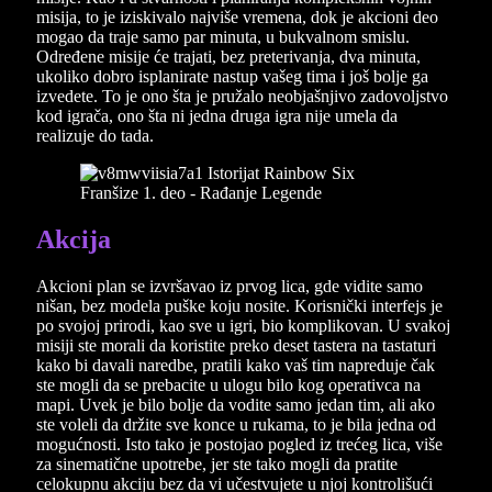
misija, to je iziskivalo najviše vremena, dok je akcioni deo
mogao da traje samo par minuta, u bukvalnom smislu.
Određene misije će trajati, bez preterivanja, dva minuta,
ukoliko dobro isplanirate nastup vašeg tima i još bolje ga
izvedete. To je ono šta je pružalo neobjašnjivo zadovoljstvo
kod igrača, ono šta ni jedna druga igra nije umela da
realizuje do tada.
Akcija
Akcioni plan se izvršavao iz prvog lica, gde vidite samo
nišan, bez modela puške koju nosite. Korisnički interfejs je
po svojoj prirodi, kao sve u igri, bio komplikovan. U svakoj
misiji ste morali da koristite preko deset tastera na tastaturi
kako bi davali naredbe, pratili kako vaš tim napreduje čak
ste mogli da se prebacite u ulogu bilo kog operativca na
mapi. Uvek je bilo bolje da vodite samo jedan tim, ali ako
ste voleli da držite sve konce u rukama, to je bila jedna od
mogućnosti. Isto tako je postojao pogled iz trećeg lica, više
za sinematične upotrebe, jer ste tako mogli da pratite
celokupnu akciju bez da vi učestvujete u njoj kontrolišući