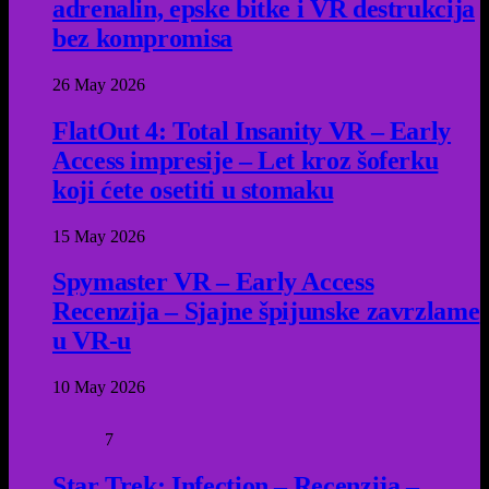
adrenalin, epske bitke i VR destrukcija
bez kompromisa
26 May 2026
FlatOut 4: Total Insanity VR – Early
Access impresije – Let kroz šoferku
koji ćete osetiti u stomaku
15 May 2026
Spymaster VR – Early Access
Recenzija – Sjajne špijunske zavrzlame
u VR-u
10 May 2026
7
Star Trek: Infection – Recenzija –