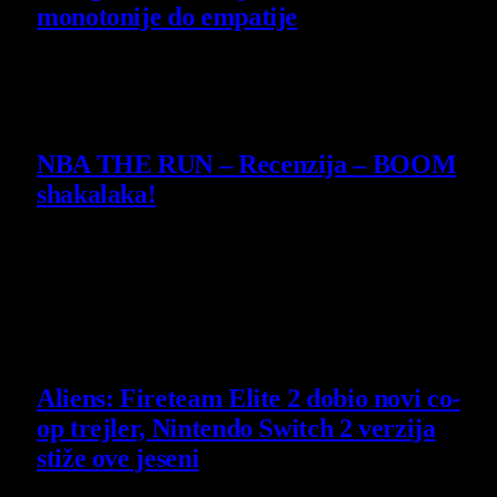
monotonije do empatije
14 July 2026
8.2
NBA THE RUN – Recenzija – BOOM
shakalaka!
10 July 2026
Poslednje vesti
Aliens: Fireteam Elite 2 dobio novi co-
op trejler, Nintendo Switch 2 verzija
stiže ove jeseni