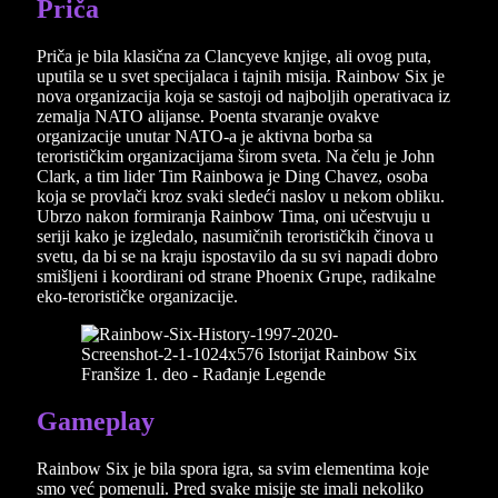
Priča
Priča je bila klasična za Clancyeve knjige, ali ovog puta,
uputila se u svet specijalaca i tajnih misija. Rainbow Six je
nova organizacija koja se sastoji od najboljih operativaca iz
zemalja NATO alijanse. Poenta stvaranje ovakve
organizacije unutar NATO-a je aktivna borba sa
terorističkim organizacijama širom sveta. Na čelu je John
Clark, a tim lider Tim Rainbowa je Ding Chavez, osoba
koja se provlači kroz svaki sledeći naslov u nekom obliku.
Ubrzo nakon formiranja Rainbow Tima, oni učestvuju u
seriji kako je izgledalo, nasumičnih terorističkih činova u
svetu, da bi se na kraju ispostavilo da su svi napadi dobro
smišljeni i koordirani od strane Phoenix Grupe, radikalne
eko-terorističke organizacije.
Gameplay
Rainbow Six je bila spora igra, sa svim elementima koje
smo već pomenuli. Pred svake misije ste imali nekoliko