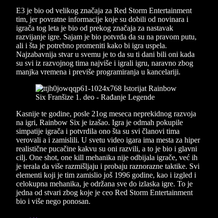
E3 je bio od velikog značaja za Red Storm Entertainment
tim, jer povratne informacije koje su dobili od novinara i
igrača tog leta je bio od prekog značaja za nastavak
razvijanje igre. Sajam je bio potvrda da su na pravom putu,
ali i šta je potrebno promeniti kako bi igra uspela.
Najzabavnija stvar u svemu je to da su ti dani bili oni kada
su svi iz razvojnog tima najviše i igrali igru, naravno zbog
manjka vremena i previše programiranja u kancelariji.
Kasnije te godine, posle 21og meseca neprekidnog razvoja
na igri, Rainbow Six je izašao. Igra je odmah pokupile
simpatije igrača i potvrdila ono šta su svi članovi tima
verovali a i zamislili. U svetu video igara ima mesta za hiper
realistične pucačine kakvu su oni razvili, a to je bio i glavni
cilj. One shot, one kill mehanika nije odbijala igrače, već ih
je terala da više razmišljaju i probaju raznorazne taktike. Svi
elementi koji je tim zamislio još 1996 godine, kao i izgled i
celokupna mehanika, je održana sve do izlaska igre. To je
jedna od stvari zbog koje je ceo Red Storm Entertainment
bio i više nego ponosan.