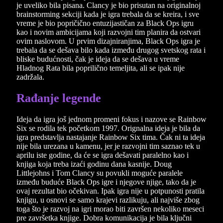
je uveliko bila pisana. Clancy je bio prisutan na originalnoj
brainstorming sekciji kada je igra trebala da se kreira, i sve
vreme je bio popričično entuzijastičan za Black Ops igru
kao i novim ambicijama koji razvojni tim planira da ostvari
ovim naslovom. U prvim dizajniranjima, Black Ops igra je
trebala da se dešava bilo kada između drugog svetskog rata i
bliske budućnosti, čak je ideja da se dešava u vreme
Hladnog Rata bila poprilično temeljita, ali se ipak nije
zadržala.
Rađanje legende
Ideja da igra još jednom promeni fokus i nazove se Rainbow
Six se rodila tek početkom 1997. Orignalna ideja je bila da
igra predstavlja nastajanje Rainbow Six tima. Čak ni ta ideja
nije bila urezana u kamenu, jer je razvojni tim saznao tek u
aprilu iste godine, da će se igra dešavati paralelno kao i
knjiga koja treba izaći godinu dana kasnije. Doug
Littlejohns i Tom Clancy su povukli moguće paralele
između buduće Black Ops igre i njegove njige, tako da je
ovaj rezultat bio očekivan. Ipak igra nije u potpunosti pratila
knjigu, u osnovi se samo krajevi razlikuju, ali najviše zbog
toga što je razvoj na igri morao biti završen nekoliko meseci
pre završetka knjige. Dobra komunikacija je bila ključni