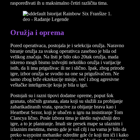
raspoređivati ih u maksimalno četiri različita tima.
Oružja i oprema
Pored operativaca, postojala je i selekcija oružja. Naravno
biranje oružja za svakog operativca zasebno je bila od
velikog značaja. Na listi je bilo oko 20tak oružja, mada
iskreno mogli bismo izdvojiti nekoliko oružja i varijacije
istih, da li ima prigušivac ili ne i slično. Ipak, zbog prirode
igre, izbor oružja se svodio na one sa prigušivačem. Ne
samo zbog brže ekzekucije misije, već i zbog agresivne
veštačke inteligencije koja je bila u igri.
Postojali su i razni tipovi dodatne opreme, poput šok
granata, običnih granata, alata koji su služili za probijanje
zabarikadiranih vrata, spracive za obijanje brava kao i
Heartbeat Sezor, koji je ubačen u igru na insistiranje Tom
Clancya lično. Posle izbora tima je sledio najvažniji deo
igre, a to je planiranje. Imali ste presek mape sa ulaznim i
izlaznim mestima, mesto gde je vaš cilj i na vama je bilo da
preko waypoint mehanike odredite gde će koji tim ići i kako