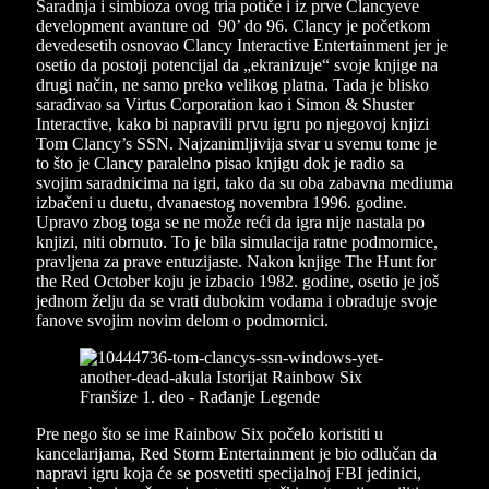
Saradnja i simbioza ovog tria potiče i iz prve Clancyeve
development avanture od 90’ do 96. Clancy je početkom
devedesetih osnovao Clancy Interactive Entertainment jer je
osetio da postoji potencijal da „ekranizuje“ svoje knjige na
drugi način, ne samo preko velikog platna. Tada je blisko
sarađivao sa Virtus Corporation kao i Simon & Shuster
Interactive, kako bi napravili prvu igru po njegovoj knjizi
Tom Clancy’s SSN. Najzanimljivija stvar u svemu tome je
to što je Clancy paralelno pisao knjigu dok je radio sa
svojim saradnicima na igri, tako da su oba zabavna mediuma
izbačeni u duetu, dvanaestog novembra 1996. godine.
Upravo zbog toga se ne može reći da igra nije nastala po
knjizi, niti obrnuto. To je bila simulacija ratne podmornice,
pravljena za prave entuzijaste. Nakon knjige The Hunt for
the Red October koju je izbacio 1982. godine, osetio je još
jednom želju da se vrati dubokim vodama i obraduje svoje
fanove svojim novim delom o podmornici.
Pre nego što se ime Rainbow Six počelo koristiti u
kancelarijama, Red Storm Entertainment je bio odlučan da
napravi igru koja će se posvetiti specijalnoj FBI jedinici,