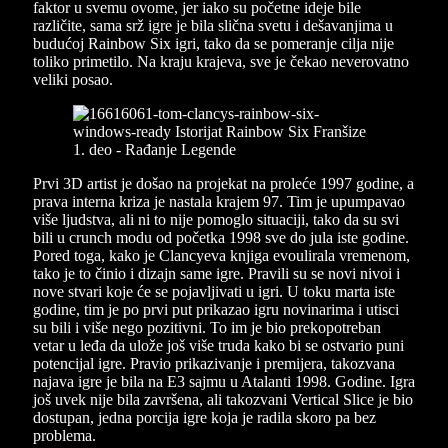
faktor u svemu ovome, jer iako su početne ideje bile
različite, sama srž igre je bila slična svetu i dešavanjima u
budućoj Rainbow Six igri, tako da se pomeranje cilja nije
toliko primetilo. Na kraju krajeva, sve je čekao neverovatno
veliki posao.
Prvi 3D artist je došao na projekat na proleće 1997 godine, a
prava interna kriza je nastala krajem 97. Tim je upumpavao
više ljudstva, ali ni to nije pomoglo situaciji, tako da su svi
bili u crunch modu od početka 1998 sve do jula iste godine.
Pored toga, kako je Clancyeva knjiga evoulirala vremenom,
tako je to činio i dizajn same igre. Pravili su se novi nivoi i
nove stvari koje će se pojavljivati u igri. U toku marta iste
godine, tim je po prvi put prikazao igru novinarima i utisci
su bili i više nego pozitivni. To im je bio prekopotreban
vetar u leđa da ulože još više truda kako bi se ostvario puni
potencijal igre. Pravio prikazivanje i premijera, takozvana
najava igre je bila na E3 sajmu u Atalanti 1998. Godine. Igra
još uvek nije bila završena, ali takozvani Vertical Slice je bio
dostupan, jedna porcija igre koja je radila skoro pa bez
problema.