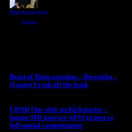
Milan Radosavljević
Website
Owner and Editor in Chief
Slični
članci
9
Beast of Reincarnation – Recenzija –
(Game) Freak off the leash
4 August 2026
URXR One stiže na Kickstarter –
lagane MR naočare od 93 grama sa
full spatial computingom