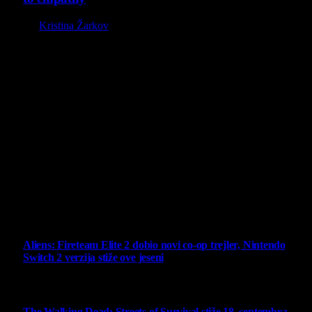
By
Kristina Žarkov
O nama
Projekat Virtualni Kutak teži ka tome da približi gejming što
široj publici, sa idejom da edukuje sve posetioce, o igrama,
kroz njih i sa njima na razne i kreativne načine.
Virtualni Kutak brend, logo, domen i sajt su privatnog
vlasništva.
Sav sadržaj na sajtu je u vlasništvu Virtualni Kutak portala.
Svako neovlašćeno korišćenje sadržaja kažnjivo je
zakonom.
Ne propustite
Aliens: Fireteam Elite 2 dobio novi co-op trejler, Nintendo
Switch 2 verzija stiže ove jeseni
6 August 2026
The Walking Dead: Streets of Survival stiže 18. septembra