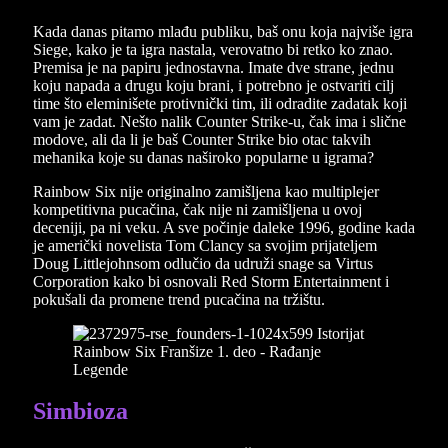
Kada danas pitamo mlađu publiku, baš onu koja najviše igra
Siege, kako je ta igra nastala, verovatno bi retko ko znao.
Premisa je na papiru jednostavna. Imate dve strane, jednu
koju napada a drugu koju brani, i potrebno je ostvariti cilj
time što eleminišete protivnički tim, ili odradite zadatak koji
vam je zadat. Nešto nalik Counter Strike-u, čak ima i slične
modove, ali da li je baš Counter Strike bio otac takvih
mehanika koje su danas naširoko popularne u igrama?
Rainbow Six nije originalno zamišljena kao multiplejer
kompetitivna pucačina, čak nije ni zamišljena u ovoj
deceniji, pa ni veku. A sve počinje daleke 1996, godine kada
je američki novelista Tom Clancy sa svojim prijateljem
Doug Littlejohnsom odlučio da udruži snage sa Virtus
Corporation kako bi osnovali Red Storm Entertainment i
pokušali da promene trend pucačina na tržištu.
Simbioza