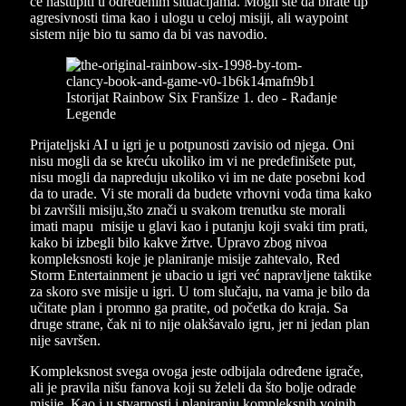
će nastupiti u određenim situacijama. Mogli ste da birate tip
agresivnosti tima kao i ulogu u celoj misiji, ali waypoint
sistem nije bio tu samo da bi vas navodio.
Prijateljski AI u igri je u potpunosti zavisio od njega. Oni
nisu mogli da se kreću ukoliko im vi ne predefinišete put,
nisu mogli da napreduju ukoliko vi im ne date posebni kod
da to urade. Vi ste morali da budete vrhovni vođa tima kako
bi završili misiju,što znači u svakom trenutku ste morali
imati mapu misije u glavi kao i putanju koji svaki tim prati,
kako bi izbegli bilo kakve žrtve. Upravo zbog nivoa
kompleksnosti koje je planiranje misije zahtevalo, Red
Storm Entertainment je ubacio u igri već napravljene taktike
za skoro sve misije u igri. U tom slučaju, na vama je bilo da
učitate plan i promno ga pratite, od početka do kraja. Sa
druge strane, čak ni to nije olakšavalo igru, jer ni jedan plan
nije savršen.
Kompleksnost svega ovoga jeste odbijala određene igrače,
ali je pravila nišu fanova koji su želeli da što bolje odrade
misije. Kao i u stvarnosti i planiranju kompleksnih vojnih