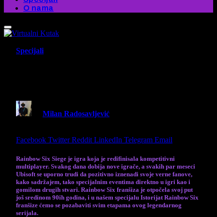
O nama
Specijali
Istorijat Rainbow Six Franšize 1. deo
– Rađanje Legende
By
Milan Radosavljević
18 February 2025
15 Mins
Read
Share
Facebook
Twitter
Reddit
LinkedIn
Telegram
Email
Rainbow Six Siege je igra koja je redifinisala kompetitivni
multiplayer. Svakog dana dobija nove igrače, a svakih par meseci
Ubisoft se uporno trudi da pozitivno iznenadi svoje verne fanove,
kako sadržajem, tako specijalnim eventima direktno u igri kao i
gomilom drugih stvari.
Rainbow Six franšiza je otpočela svoj put
još sredinom 90ih godina, i u našem specijalu Istorijat Rainbow Six
franšize ćemo se pozabaviti svim etapama ovog legendarnog
serijala.