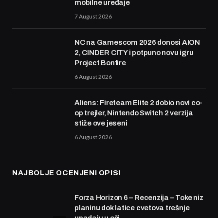
mobilne uređaje
7 August 2026
NC na Gamescom 2026 donosi AION
2, CINDER CITY i potpuno novu igru
Project Bonfire
6 August 2026
Aliens: Fireteam Elite 2 dobio novi co-
op trejler, Nintendo Switch 2 verzija
stiže ove jeseni
6 August 2026
NAJBOLJE OCENJENI OPISI
Forza Horizon 6 – Recenzija – Toke niz
planinu dok latice cvetova trešnje
upadaju u oči