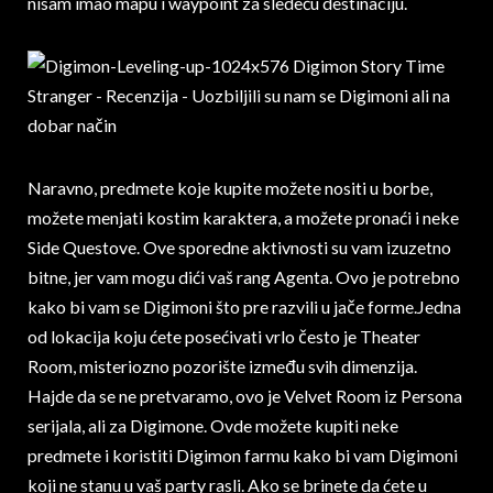
nisam imao mapu i waypoint za sledeću destinaciju.
Naravno, predmete koje kupite možete nositi u borbe,
možete menjati kostim karaktera, a možete pronaći i neke
Side Questove. Ove sporedne aktivnosti su vam izuzetno
bitne, jer vam mogu dići vaš rang Agenta. Ovo je potrebno
kako bi vam se Digimoni što pre razvili u jače forme.Jedna
od lokacija koju ćete posećivati vrlo često je Theater
Room, misteriozno pozorište između svih dimenzija.
Hajde da se ne pretvaramo, ovo je Velvet Room iz Persona
serijala, ali za Digimone. Ovde možete kupiti neke
predmete i koristiti Digimon farmu kako bi vam Digimoni
koji ne stanu u vaš party rasli. Ako se brinete da ćete u