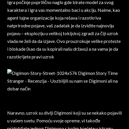
Igra počinje poprilično naglo gde birate model za svog
karaktera i igra vas momentalno baci u akciju. Naime, kao
agent tajne organizacije koja rešava i razotkriva
natprirodne pojave, vaš zadatak je da izvidite najnoviju
pojavu – eksploziju u velikoj tokijskoj zgradi za čiji uzrok
vlada ne želi da da izjave. Ovo prouzrokuje velike proteste
i blokade (kao da su kopirali našu državu) a na vama je da
razotkrijete pravi uzrok
Naravno, uzrok su divlji Digimoni koji su se nekako pojavili
u vašem svetu. Pomoću svoje opreme, vi takođe
pridobljate jednog Digimona s kojim krećete u istragu.