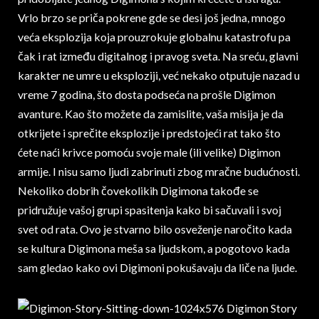
Vrlo brzo se priča pokrene gde se desi još jedna, mnogo
veća eksplozija koja prouzrokuje globalnu katastrofu pa
čak i rat između digitalnog i pravog sveta. Na sreću, glavni
karakter ne umre u eksploziji, već nekako otputuje nazad u
vreme 7 godina, što dosta podseća na prošle Digimon
avanture. Kao što možete da zamislite, vaša misija je da
otkrijete i sprečite eksplozije i predstojeći rat tako što
ćete naći krivce pomoću svoje male (ili velike) Digimon
armije. I nisu samo ljudi zabrinuti zbog mračne budućnosti.
Nekoliko dobrih čovekolikih Digimona takođe se
pridružuje vašoj grupi spasitenja kako bi sačuvali i svoj
svet od rata. Ovo je stvarno bilo osveženje naročito kada
se kultura Digimona meša sa ljudskom, a pogotovo kada
sam gledao kako ovi Digimoni pokušavaju da liče na ljude.