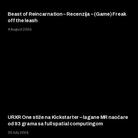
Beast of Reincarnation – Recenzija – (Game) Freak
off the leash
4 August 2026
URXR One stiže na Kickstarter – lagane MR naočare
od 93 grama sa full spatial computingom
30 July 2026