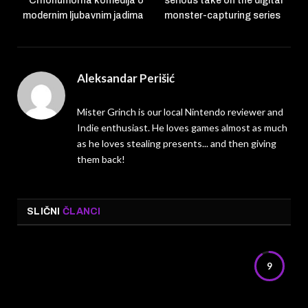
Crnohumorna komedija o
serious take on the digital
modernim ljubavnim jadima
monster-capturing series
Aleksandar Perišić
Mister Grinch is our local Nintendo reviewer and
Indie enthusiast. He loves games almost as much
as he loves stealing presents... and then giving
them back!
SLIČNI
ČLANCI
9