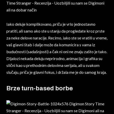
Iako deluje komplikovano, priču je vrlo jednostavno
pratiti, ali samo ako ste u stanju da progledate kroz prste
za neke delove naracije. Recimo, iako ste se vratili u vreme,
vaš glavni štab i dalje može da komunicira s vama iz
budućnosti (sadašnjosti) a čak ni oni ne znaju zašto je tako.
Dijalozi nekada deluju neprirodno, animacija i grafika su
slični kao u prethodnim delovima serijala, ali u svakom
slučaju, priča je glavni fokus, i držala me je do samog kraja.
Brze turn-based borbe