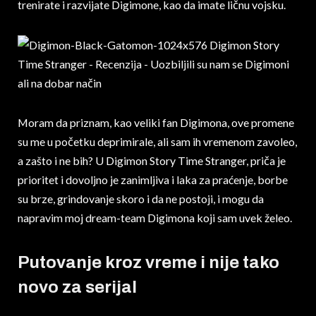
trenirate i razvijate Digimone, kao da imate ličnu vojsku.
Moram da priznam, kao veliki fan Digimona, ove promene
su me u početku deprimirale, ali sam ih vremenom zavoleo,
a zašto i ne bih? U Digimon Story Time Stranger, priča je
prioritet i dovoljno je zanimljiva i laka za praćenje, borbe
su brze, grindovanje skoro i da ne postoji, i mogu da
napravim moj dream-team Digimona koji sam uvek želeo.
Putovanje kroz vreme i nije tako
novo za serijal