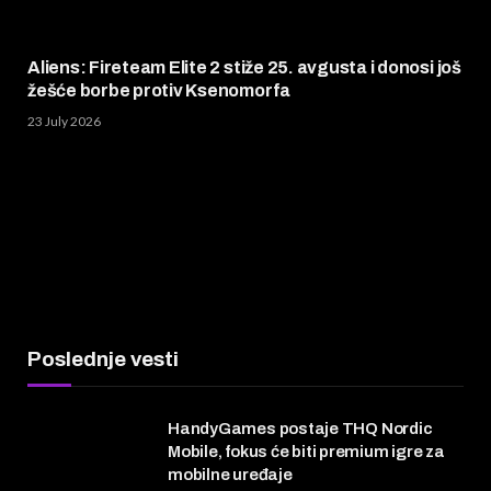
Aliens: Fireteam Elite 2 stiže 25. avgusta i donosi još
žešće borbe protiv Ksenomorfa
23 July 2026
Poslednje vesti
HandyGames postaje THQ Nordic
Mobile, fokus će biti premium igre za
mobilne uređaje