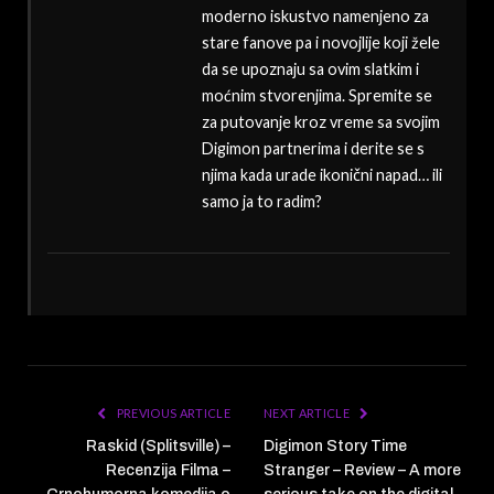
moderno iskustvo namenjeno za
stare fanove pa i novojlije koji žele
da se upoznaju sa ovim slatkim i
moćnim stvorenjima. Spremite se
za putovanje kroz vreme sa svojim
Digimon partnerima i derite se s
njima kada urade ikonični napad… ili
samo ja to radim?
PREVIOUS ARTICLE
NEXT ARTICLE
Raskid (Splitsville) –
Digimon Story Time
Recenzija Filma –
Stranger – Review – A more