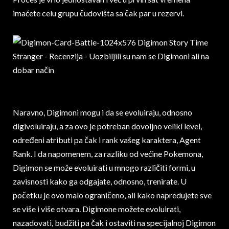
imaćete celu grupu čudovišta sa čak par u rezervi.
Naravno, Digimoni mogu i da se evoluiraju, odnosno
digivoluiraju, a za ovo je potreban dovoljno veliki level,
određeni atributi pa čak i rank vašeg karaktera, Agent
Rank. I da napomenem, za razliku od većine Pokemona,
Digimon se može evoluirati u mnogo različiti formi, u
zavisnosti kako ga odgajate, odnosno, trenirate. U
početku je ovo malo ograničeno, ali kako napredujete sve
se više i više otvara. Digimone možete evoluirati,
nazadovati, budžiti pa čak i ostaviti na specijalnoj Digimon