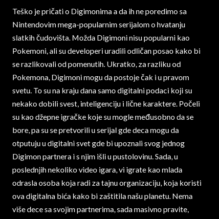
Teško je pričati o Digimonima a da ih ne poredimo sa
Nintendovim mega-popularnim serijalom o hvatanju
slatkih čudovišta. Možda Digimoni nisu popularni kao
Pokemoni, ali su developeri uradili odličan posao kako bi
se razlikovali od pomenutih. Ukratko, za razliku od
Pokemona, Digimoni mogu da postoje čak i u pravom
svetu. To su na kraju dana samo digitalni podaci koji su
nekako dobili svest, inteligenciju i lične karaktere. Počeli
su kao džepne igračke koje su mogle međusobno da se
bore, pa su se pretvorili u serijal gde deca mogu da
otputuju u digitalni svet gde bi upoznali svog jednog
Digimon partnera i s njim išli u pustolovinu. Sada, u
poslednjih nekoliko video igara, vi igrate kao mlada
odrasla osoba koja radi za tajnu organizaciju, koja koristi
ova digitalna bića kako bi zaštitila našu planetu. Nema
više dece sa svojim partnerima, sada masivno pravite,