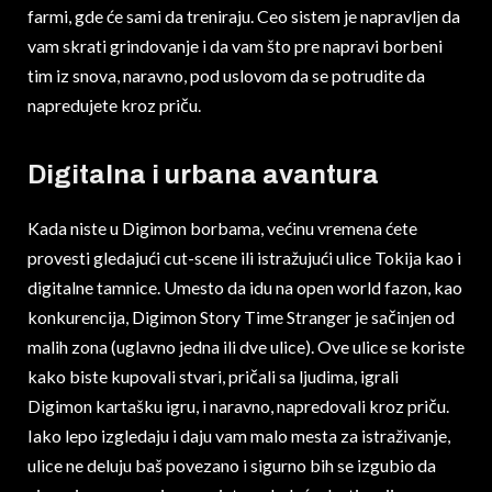
farmi, gde će sami da treniraju. Ceo sistem je napravljen da
vam skrati grindovanje i da vam što pre napravi borbeni
tim iz snova, naravno, pod uslovom da se potrudite da
napredujete kroz priču.
Digitalna i urbana avantura
Kada niste u Digimon borbama, većinu vremena ćete
provesti gledajući cut-scene ili istražujući ulice Tokija kao i
digitalne tamnice. Umesto da idu na open world fazon, kao
konkurencija, Digimon Story Time Stranger je sačinjen od
malih zona (uglavno jedna ili dve ulice). Ove ulice se koriste
kako biste kupovali stvari, pričali sa ljudima, igrali
Digimon kartašku igru, i naravno, napredovali kroz priču.
Iako lepo izgledaju i daju vam malo mesta za istraživanje,
ulice ne deluju baš povezano i sigurno bih se izgubio da