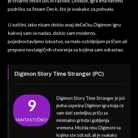
je stvarno teško uočiti razlike. Doduše, igra ima nativnu
podršku za Steam Deck, što je svakako za pohvalu.
U suštini, iako nisam dobio onaj dečačku Digimon igru
kakvoj sam se nadao, dobio sam moderno,
pojednostavljeno iskustvo, sa malo ozbiljnijom pričom ali
prepuno nostalgičnih stvorenja sa kojima sam odrastao.
Digimon Story Time Stranger (PC)
Digimon Story Time Stranger je još
9
jedna uspešna Digimon igra koja će
vam dati zanimljivu priču sa
FANTASTIČNO!
minimalno grinda i gubljenja
vremena. Možda nisu Digimoni sa
kojima ste odrasli, ali je svakako