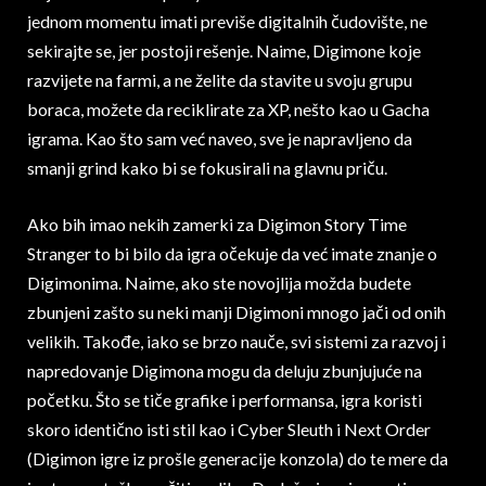
jednom momentu imati previše digitalnih čudovište, ne
sekirajte se, jer postoji rešenje. Naime, Digimone koje
razvijete na farmi, a ne želite da stavite u svoju grupu
boraca, možete da reciklirate za XP, nešto kao u Gacha
igrama. Kao što sam već naveo, sve je napravljeno da
smanji grind kako bi se fokusirali na glavnu priču.
Ako bih imao nekih zamerki za Digimon Story Time
Stranger to bi bilo da igra očekuje da već imate znanje o
Digimonima. Naime, ako ste novojlija možda budete
zbunjeni zašto su neki manji Digimoni mnogo jači od onih
velikih. Takođe, iako se brzo nauče, svi sistemi za razvoj i
napredovanje Digimona mogu da deluju zbunjujuće na
početku. Što se tiče grafike i performansa, igra koristi
skoro identično isti stil kao i Cyber Sleuth i Next Order
(Digimon igre iz prošle generacije konzola) do te mere da