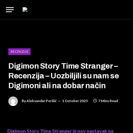
RECENZIJE
Digimon Story Time Stranger –
Recenzija – Uozbiljili su nam se
Digimoni ali na dobar način
By
Aleksandar Perišić
1 October 2025
7 Mins Read
Digimon Story Time Stranger je nov nastavak na