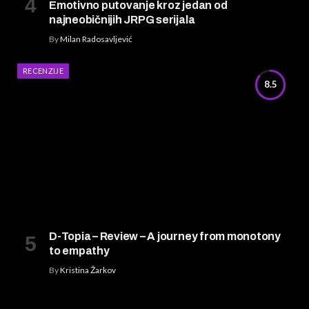
Emotivno putovanje kroz jedan od
najneobičnijih JRPG serijala
By
Milan Radosavljević
RECENZIJE
8.5
D-Topia – Review – A journey from monotony
to empathy
By
Kristina Žarkov