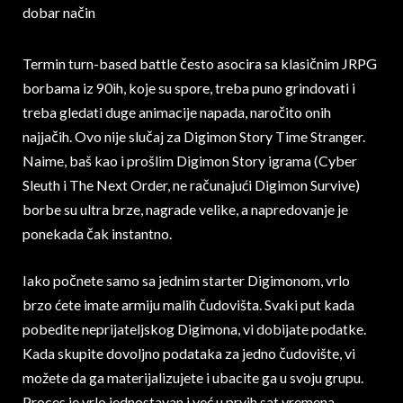
Termin turn-based battle često asocira sa klasičnim JRPG
borbama iz 90ih, koje su spore, treba puno grindovati i
treba gledati duge animacije napada, naročito onih
najjačih. Ovo nije slučaj za Digimon Story Time Stranger.
Naime, baš kao i prošlim Digimon Story igrama (Cyber
Sleuth i The Next Order, ne računajući Digimon Survive)
borbe su ultra brze, nagrade velike, a napredovanje je
ponekada čak instantno.
Iako počnete samo sa jednim starter Digimonom, vrlo
brzo ćete imate armiju malih čudovišta. Svaki put kada
pobedite neprijateljskog Digimona, vi dobijate podatke.
Kada skupite dovoljno podataka za jedno čudovište, vi
možete da ga materijalizujete i ubacite ga u svoju grupu.
Proces je vrlo jednostavan i već u prvih sat vremena