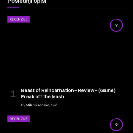
Poslednji opisi
RECENZIJE
9
Beast of Reincarnation – Review – (Game)
Freak off the leash
By
Milan Radosavljević
RECENZIJE
9