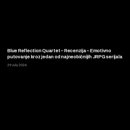
Blue Reflection Quartet – Recenzija – Emotivno
putovanje kroz jedan od najneobičnijih JRPG serijala
29 July 2026