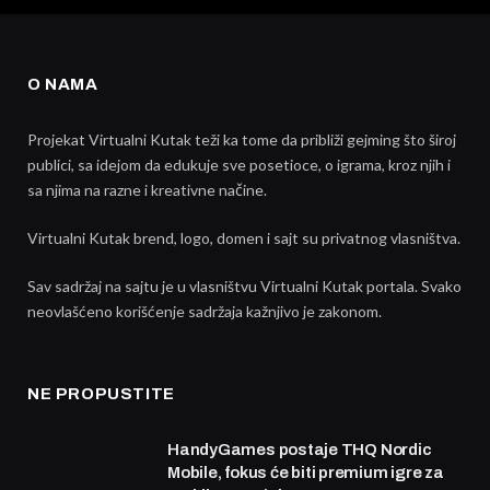
O NAMA
Projekat Virtualni Kutak teži ka tome da približi gejming što široj
publici, sa idejom da edukuje sve posetioce, o igrama, kroz njih i
sa njima na razne i kreativne načine.
Virtualni Kutak brend, logo, domen i sajt su privatnog vlasništva.
Sav sadržaj na sajtu je u vlasništvu Virtualni Kutak portala. Svako
neovlašćeno korišćenje sadržaja kažnjivo je zakonom.
NE PROPUSTITE
HandyGames postaje THQ Nordic
Mobile, fokus će biti premium igre za