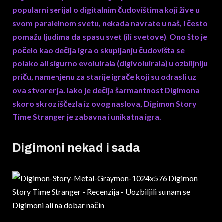
popularni serijal o digitalnim čudovištima koji žive u
svom paralelnom svetu, nekada navrate u naš, i često
pomažu ljudima da spasu svet (ili svetove). Ono što je
počelo kao dečija igra o skupljanju čudovišta se
polako ali sigurno evoluirala (digivoluirala) u ozbiljniju
priču, namenjenu za starije igrače koji su odrasli uz
ova stvorenja. Iako je dečija šarmantnost Digimona
skoro skroz iščezla iz ovog naslova, Digimon Story
Time Stranger je zabavna i unikatna igra.
Digimoni nekad i sada