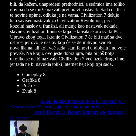
bili, da kažem, unapređeni prethodnici, a sedmica ima toliko
novina da se može nazvati prvi pravi nastavak. Sada da li su
te novine upitne, odluka je na vama. Civilization 7 deluje
kao savršen nastavak za Civilization Revolution, prvi
kozolni naslov u franšizi, ali manje kao nastavak nekada
slavne Civilization franšize koja je krasila skoro svaki PC.
Upravo zbog toga, igranje Civilization 7 će biti mač sa dve
oštrice, jer ovo je naslov koji će se definitivno svideti
novajlijama, ali koji već sada, stari fanovi u globalu i ne vole
previše. Na kraju, ovo jeste dobra igra, bila bi još bolja
ukoliko se ne bi nazivala Civilization 7 već uzela drugo ime,
jer tada ne bi navukla toliki Internet hejt koji trpi sada.
Gameplay
8
Grafika
8
Priča
7
Zvuk
8
Previous Article
Alien: Rogue Incursion Part I – Recenzija –
Xenomorph VR terorisanje koje skoro pa osetite
Next Article
Act II Destiny 2: Heresy Expanzije je dostupan
za igrače!