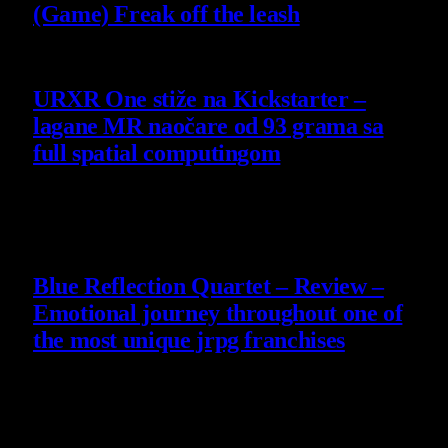
(Game) Freak off the leash
4 August 2026
URXR One stiže na Kickstarter –
lagane MR naočare od 93 grama sa
full spatial computingom
30 July 2026
8.8
Blue Reflection Quartet – Review –
Emotional journey throughout one of
the most unique jrpg franchises
29 July 2026
8.8