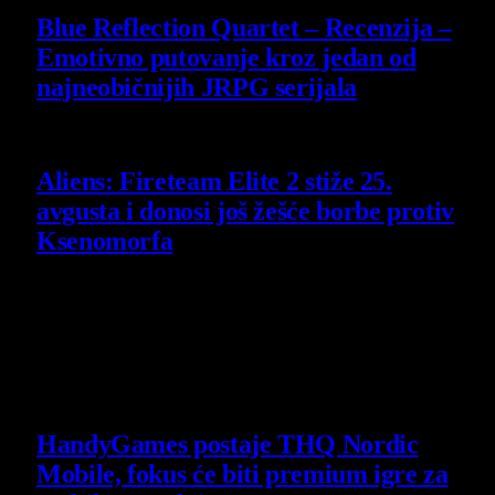
Blue Reflection Quartet – Recenzija –
Emotivno putovanje kroz jedan od
najneobičnijih JRPG serijala
29 July 2026
Aliens: Fireteam Elite 2 stiže 25.
avgusta i donosi još žešće borbe protiv
Ksenomorfa
23 July 2026
Poslednje vesti
HandyGames postaje THQ Nordic
Mobile, fokus će biti premium igre za