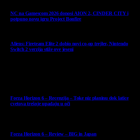
7 August 2026
NC na Gamescom 2026 donosi AION 2, CINDER CITY i
potpuno novu igru Project Bonfire
6 August 2026
Aliens: Fireteam Elite 2 dobio novi co-op trejler, Nintendo
Switch 2 verzija stiže ove jeseni
6 August 2026
Najbolje ocenjeni opisi
10
Forza Horizon 6 – Recenzija – Toke niz planinu dok latice
cvetova trešnje upadaju u oči
14 May 2026
10
Forza Horizon 6 – Review – BIG in Japan