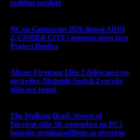
mobilne uređaje
7 August 2026
NC na Gamescom 2026 donosi AION
2, CINDER CITY i potpuno novu igru
Project Bonfire
6 August 2026
Aliens: Fireteam Elite 2 dobio novi co-
op trejler, Nintendo Switch 2 verzija
stiže ove jeseni
6 August 2026
The Walking Dead: Streets of
Survival stiže 18. septembra na PC i
konzole, prednarudžbine su otvorene