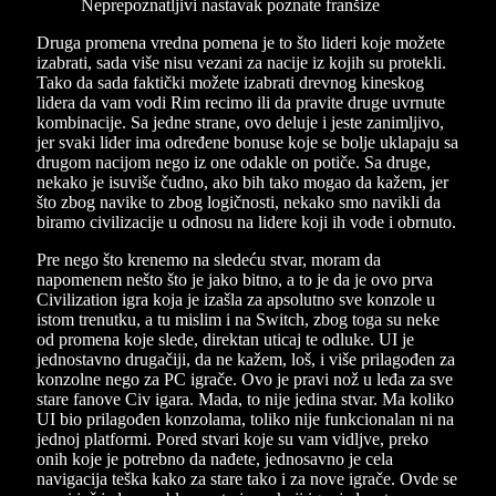
Druga promena vredna pomena je to što lideri koje možete
izabrati, sada više nisu vezani za nacije iz kojih su protekli.
Tako da sada faktički možete izabrati drevnog kineskog
lidera da vam vodi Rim recimo ili da pravite druge uvrnute
kombinacije. Sa jedne strane, ovo deluje i jeste zanimljivo,
jer svaki lider ima određene bonuse koje se bolje uklapaju sa
drugom nacijom nego iz one odakle on potiče. Sa druge,
nekako je isuviše čudno, ako bih tako mogao da kažem, jer
što zbog navike to zbog logičnosti, nekako smo navikli da
biramo civilizacije u odnosu na lidere koji ih vode i obrnuto.
Pre nego što krenemo na sledeću stvar, moram da
napomenem nešto što je jako bitno, a to je da je ovo prva
Civilization igra koja je izašla za apsolutno sve konzole u
istom trenutku, a tu mislim i na Switch, zbog toga su neke
od promena koje slede, direktan uticaj te odluke. UI je
jednostavno drugačiji, da ne kažem, loš, i više prilagođen za
konzolne nego za PC igrače. Ovo je pravi nož u leđa za sve
stare fanove Civ igara. Mada, to nije jedina stvar. Ma koliko
UI bio prilagođen konzolama, toliko nije funkcionalan ni na
jednoj platformi. Pored stvari koje su vam vidljve, preko
onih koje je potrebno da nađete, jednosavno je cela
navigacija teška kako za stare tako i za nove igrače. Ovde se