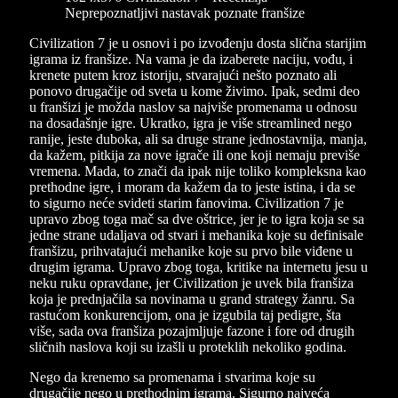
Civilization 7 je u osnovi i po izvođenju dosta slična starijim
igrama iz franšize. Na vama je da izaberete naciju, vođu, i
krenete putem kroz istoriju, stvarajući nešto poznato ali
ponovo drugačije od sveta u kome živimo. Ipak, sedmi deo
u franšizi je možda naslov sa najviše promenama u odnosu
na dosadašnje igre. Ukratko, igra je više streamlined nego
ranije, jeste duboka, ali sa druge strane jednostavnija, manja,
da kažem, pitkija za nove igrače ili one koji nemaju previše
vremena. Mada, to znači da ipak nije toliko kompleksna kao
prethodne igre, i moram da kažem da to jeste istina, i da se
to sigurno neće svideti starim fanovima. Civilization 7 je
upravo zbog toga mač sa dve oštrice, jer je to igra koja se sa
jedne strane udaljava od stvari i mehanika koje su definisale
franšizu, prihvatajući mehanike koje su prvo bile viđene u
drugim igrama. Upravo zbog toga, kritike na internetu jesu u
neku ruku opravdane, jer Civilization je uvek bila franšiza
koja je prednjačila sa novinama u grand strategy žanru. Sa
rastućom konkurencijom, ona je izgubila taj pedigre, šta
više, sada ova franšiza pozajmljuje fazone i fore od drugih
sličnih naslova koji su izašli u proteklih nekoliko godina.
Nego da krenemo sa promenama i stvarima koje su
drugačije nego u prethodnim igrama. Sigurno najveća