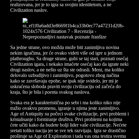
realizovana, jer je to igra sa svojim identitetom, a ne
Civilization naslov.
Sa jedne strane, ovo možda može biti zanimljiva novina
nekim igračima, jer će ovako videti više od igre u jednom
plathroughu. Sa druge strane, gubi se taj stari, poznati osećaj
Civilization igara, i nekako imaćete osećaj kao da igrate neki
drugi naslov, a ne nešto uz šta ste odrasli. Meni, ma koliko
delovalo uzbudljivo i zanimljivo, pogotovo zbog načina
kako se završavaju epohe, se ipak nije svidelo, jer mi je
uskraćena sloboda praviti svoju civilizaciju od začeća do
kraja, što je bila i poenta svakog naslova.
Svaka era je karakteristična po sebi i ma koliko niko nije
tražio ovakvu promenu, igranje u njima jeste zanimljivo.
Age of Antiquity su počeci svake civilizacije, prvi problemi i
kristalisanje i formiranje društva. Prvi problemi na kojima
ćete učiti kako da budete bolji lider vaše civilizacije. Nećete
sretati toliko nacija jer se sve tek razvijaju. Igra se drastično
proširuje sa Age of Exploration i tada vas ona testira svemu