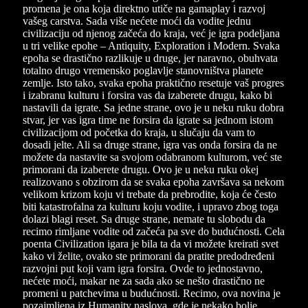
promena je ona koja direktno utiče na gamaplay i razvoj
vašeg carstva. Sada više nećete moći da vodite jednu
civilizaciju od njenog začeća do kraja, već je igra podeljana
u tri velike epohe – Antiquity, Exploration i Modern. Svaka
epoha se drastično razlikuje u druge, jer naravno, obuhvata
totalno drugo vremensko poglavlje stanovništva planete
zemlje. Isto tako, svaka epoha praktično resetuje vaš progres
i izabranu kulturu i forsira vas da izaberete drugu, kako bi
nastavili da igrate. Sa jedne strane, ovo je u neku ruku dobra
stvar, jer vas igra time ne forsira da igrate sa jednom istom
civilizacijom od početka do kraja, u slučaju da vam to
dosadi jelte. Ali sa druge strane, igra vas onda forsira da ne
možete da nastavite sa svojom odabranom kulturom, već ste
primorani da izaberete drugu. Ovo je u neku ruku okej
realizovano s obzirom da se svaka epoha završava sa nekom
velikom krizom koju vi trebate da prebrodite, koja će često
biti katastrofalna za kulturu koju vodite, i upravo zbog toga
dolazi blagi reset. Sa druge strane, nemate tu slobodu da
recimo rimljane vodite od začeća pa sve do budućnosti. Cela
poenta Civilization igara je bila ta da vi možete kreirati svet
kako vi želite, ovako ste primorani da pratite predodređeni
razvojni put koji vam igra forsira. Ovde to jednostavno,
nećete moći, makar ne za sada ako se nešto drastično ne
promeni u patchevima u budućnosti. Recimo, ova novina je
pozajmljena iz Humanity naslova, gde je nekako bolje