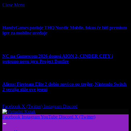
Close Menu
What's Hot
HandyGames postaje THQ Nordic Mobile, fokus će biti premium
igre za mobilne uređaje
7 August 2026
NC na Gamescom 2026 donosi AION 2, CINDER CITY i
potpuno novu igru Project Bonfire
6 August 2026
Aliens: Fireteam Elite 2 dobio novi co-op trejler, Nintendo Switch
2 verzija stiže ove jeseni
6 August 2026
Facebook
X (Twitter)
Instagram
Discord
Facebook
Instagram
YouTube
Discord
X (Twitter)