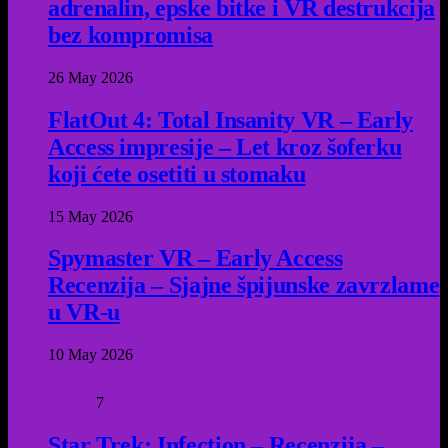
adrenalin, epske bitke i VR destrukcija
bez kompromisa
26 May 2026
FlatOut 4: Total Insanity VR – Early
Access impresije – Let kroz šoferku
koji ćete osetiti u stomaku
15 May 2026
Spymaster VR – Early Access
Recenzija – Sjajne špijunske zavrzlame
u VR-u
10 May 2026
7
Star Trek: Infection – Recenzija –