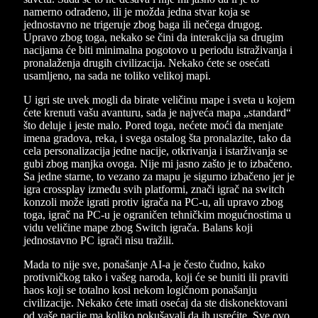
namerno odrađeno, ili je možda jedna stvar koja se
jednostavno ne trigeruje zbog baga ili nečega drugog.
Upravo zbog toga, nekako se čini da interakcija sa drugim
nacijama će biti minimalna pogotovo u periodu istraživanja i
pronalaženja drugih civilizacija. Nekako ćete se osećati
usamljeno, na sada ne toliko velikoj mapi.
U igri ste uvek mogli da birate veličinu mape i sveta u kojem
ćete krenuti vašu avanturu, sada je najveća mapa „standard“
što deluje i jeste malo. Pored toga, nećete moći da menjate
imena gradova, reka, i svega ostalog šta pronalazite, tako da
cela personalizacija jedne nacije, otkrivanja i istarživanja se
gubi zbog manjka ovoga. Nije mi jasno zašto je to izbačeno.
Sa jedne starne, to vezano za mapu je sigurno izbačeno jer je
igra crossplay između svih platformi, znači igrač na switch
konzoli može igrati protiv igrača na PC-u, ali upravo zbog
toga, igrač na PC-u je ograničen tehničkim mogućnostima u
vidu veličine mape zbog Switch igrača. Balans koji
jednostavno PC igrači nisu tražili.
Mada to nije sve, ponašanje AI-a je često čudno, kako
protivničkog tako i vašeg naroda, koji će se buniti ili praviti
haos koji se totalno kosi nekom logičnom ponašanju
civilizacije. Nekako ćete imati osećaj da ste diskonektovani
od vaše nacije ma koliko pokušavali da ih usrećite. Sve ovo