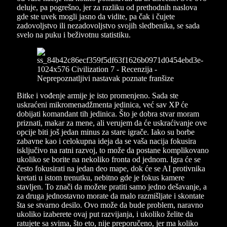
deluje, pa pogrešno, jer za razliku od prethodnih naslova
gde ste uvek mogli jasno da vidite, pa čak i čujete
zadovoljstvo ili nezadovoljstvo svojih sledbenika, se sada
svelo na puku i beživotnu statistiku.
Bitke i vođenje armije je isto promenjeno. Sada ste
uskraćeni mikromenadžmenta jedinica, već sav XP će
dobijati komandant tih jedinica. Što je dobra stvar moram
priznati, makar za mene, ali verujem da će uskraćivanje ove
opcije biti još jedan minus za stare igrače. Iako su borbe
zabavne kao i celokupna ideja da se vaša nacija fokusira
isključivo na ratni razvoj, to može da postane komplikovano
ukoliko se borite na nekoliko fronta od jednom. Igra će se
često fokusirati na jedan deo mape, dok će se AI protivnika
kretati u istom trenutku, nebitno gde je fokus kamere
stavljen. To znači da možete pratiti samo jedno dešavanje, a
za druga jednostavno morate da malo razmišljate i skontate
šta se stvarno desilo. Ovo može da bude problem, naravno
ukoliko izaberete ovaj put razvijanja, i ukoliko želite da
ratujete sa svima, što eto, nije preporučeno, jer ma koliko