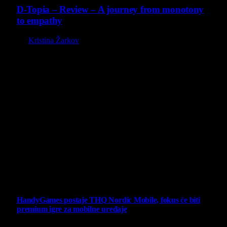
D-Topia – Review – A journey from monotony
to empathy
By
Kristina Žarkov
O nama
Projekat Virtualni Kutak teži ka tome da približi gejming što
široj publici, sa idejom da edukuje sve posetioce, o igrama,
kroz njih i sa njima na razne i kreativne načine.
Virtualni Kutak brend, logo, domen i sajt su privatnog
vlasništva.
Sav sadržaj na sajtu je u vlasništvu Virtualni Kutak portala.
Svako neovlašćeno korišćenje sadržaja kažnjivo je
zakonom.
Ne propustite
HandyGames postaje THQ Nordic Mobile, fokus će biti
premium igre za mobilne uređaje