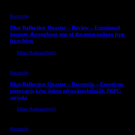
8.8
Recenzije
Blue Reflection Quartet – Review – Emotional
journey throughout one of the most unique jrpg
franchises
By
Milan Radosavljević
8.8
Recenzije
Blue Reflection Quartet – Recenzija – Emotivno
putovanje kroz jedan od najneobičnijih JRPG
serijala
By
Milan Radosavljević
8.5
Recenzije