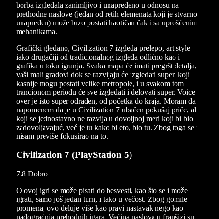
borba izgledala zanimljivo i unapređeno u odnosu na
prethodne naslove (jedan od retih elemenata koji je stvarno
unapređen) može brzo postati haotičan čak i sa uprošćenim
mehanikama.
Grafički gledano, Civilization 7 izgleda prelepo, art style
iako drugačiji od tradicionalnog izgleda odlično kao i
grafika u toku igranja. Svaka mapa će imati pregršt detalja,
vaši mali gradovi dok se razvijaju će izgledati super, koji
kasnije mogu postati velike metropole, i u svakom tom
trancionom periodu će sve izgledati i delovati super. Voice
over je isto super odrađen, od početka do kraja. Moram da
napomenem da je u Civilization 7 ubačen pokušaj priče, ali
koji se jednostavno ne razvija u dovoljnoj meri koji bi bio
zadovoljavajuć, već je tu kako bi eto, bio tu. Zbog toga se i
nisam previše fokusirao na to.
Civilization 7 (PlayStation 5)
7.8
Dobro
O ovoj igri se može pisati do besvesti, kao što se i može
igrati, samo još jedan turn, i tako u večost. Zbog gomile
promena, ovo deluje više kao pravi nastavak nego kao
nadogradnja prehodnih igara. Većina naslova u franšizi su