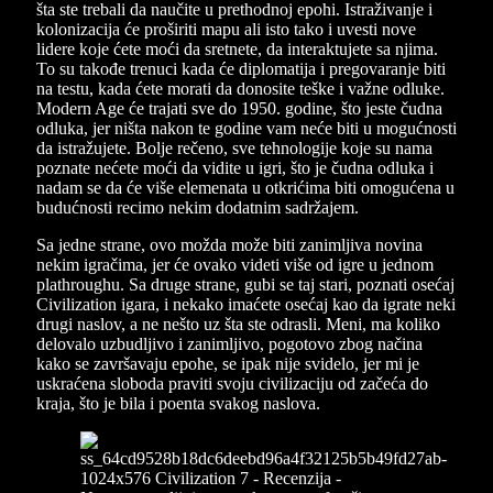
šta ste trebali da naučite u prethodnoj epohi. Istraživanje i
kolonizacija će proširiti mapu ali isto tako i uvesti nove
lidere koje ćete moći da sretnete, da interaktujete sa njima.
To su takođe trenuci kada će diplomatija i pregovaranje biti
na testu, kada ćete morati da donosite teške i važne odluke.
Modern Age će trajati sve do 1950. godine, što jeste čudna
odluka, jer ništa nakon te godine vam neće biti u mogućnosti
da istražujete. Bolje rečeno, sve tehnologije koje su nama
poznate nećete moći da vidite u igri, što je čudna odluka i
nadam se da će više elemenata u otkrićima biti omogućena u
budućnosti recimo nekim dodatnim sadržajem.
Sa jedne strane, ovo možda može biti zanimljiva novina
nekim igračima, jer će ovako videti više od igre u jednom
plathroughu. Sa druge strane, gubi se taj stari, poznati osećaj
Civilization igara, i nekako imaćete osećaj kao da igrate neki
drugi naslov, a ne nešto uz šta ste odrasli. Meni, ma koliko
delovalo uzbudljivo i zanimljivo, pogotovo zbog načina
kako se završavaju epohe, se ipak nije svidelo, jer mi je
uskraćena sloboda praviti svoju civilizaciju od začeća do
kraja, što je bila i poenta svakog naslova.