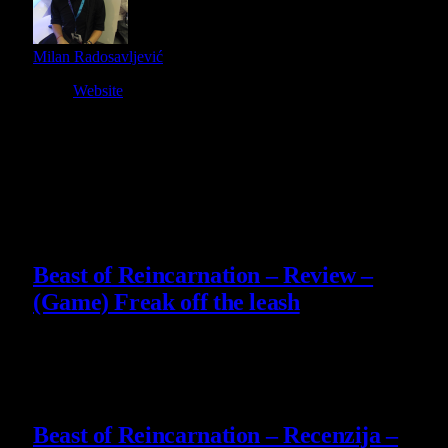
Milan Radosavljević
Website
Owner and Editor in Chief
Slični
članci
9
Beast of Reincarnation – Review –
(Game) Freak off the leash
4 August 2026
9
Beast of Reincarnation – Recenzija –