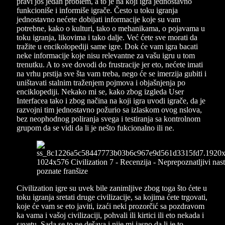
pravi još jedan problem, a to je na koji igra jednostavno
funkcioniše i informiše igrače. Često u toku igranja
jednostavno nećete dobijati informacije koje su vam
potrebne, kako o kulturi, tako o mehanikama, o pojavama u
toku igranja, likovima i tako dalje. Već ćete sve morati da
tražite u encikolopediji same igre. Dok će vam igra bacati
neke informacije koje nisu relevantne za vašu igru u tom
trenutku. A to sve dovodi do frustracije jer eto, nećete imati
na vrhu prstija sve šta vam treba, nego će se imerzija gubiti i
uništavati stalnim traženjem pojmova i objašnjenja po
enciklopediji. Nekako mi se, kako zbog izgleda User
Interfacea tako i zbog načina na koji igra uvodi igrače, da je
razvojni tim jednostavno požurio sa izlaskom ovog nslova,
bez neophodnog poliranja svega i testiranja sa kontrolnom
grupom da se vidi da li je nešto fukcionalno ili ne.
Civilization igre su uvek bile zanimljive zbog toga što ćete u
toku igranja sretati druge civilizacije, sa kojima ćete trgovati,
koje će vam se eto javiti, izaći neki prozorčić sa pozdravom
ka vama i vašoj civilizaciji, pohvali ili kirtici ili eto nekada i
savetu. Sada se to ne dešava i nije mi jasno da li je to