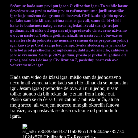
Sećam se kada sam prvi put igrao Civilization igru. To su bile kasne
devedesete, sa prvim našim prvim računarom smo jurili strateške
igre koje možemo da igramo do besvesti. Civilization je bio upravo
to. Iako sam bio klinac, noćima nismo spavali, samo da bi videli
kako će budućnost našeg carstva izgledati. Svaki turn je trajao
godinama, ali ništa od toga nas nije sprečavalo da stvarno uživamo
u ovom naslovu. Tokom godina, izlazili su nastavci, a obaveze su
me naterale da jednostavno nemam vremena da se prepustim jednoj
igri kao što je Civilizacija kao ranije. Svaka sledeća igra je nekako
bila bolja od prethodne, kompleksnija, dublja, što značilo, zahtevala
je više vremena. Sada je 2025 godina, prošlo je preko 30 godina od
prvog naslova i došao je Civilization 7, poslednji nastavak ove
vanvremenske igre.
Kada sam video da izlazi igra, mislio sam da jednostavno
neću imati vremena kao kada sam bio klinac da se prepustim
igri. Jesam igrao prethodne delove, ali ni u jednoj nisam
toliko utonuo da bih rekao da je znam from inside out.
Plašio sam se da će sa Civilization 7 biti ista priča, ali na
moju sreću, ali verujem nesreću mnogih okorelih fanova
franšize, ovaj nastavak se dosta razlikuje od prethodnih
igara.