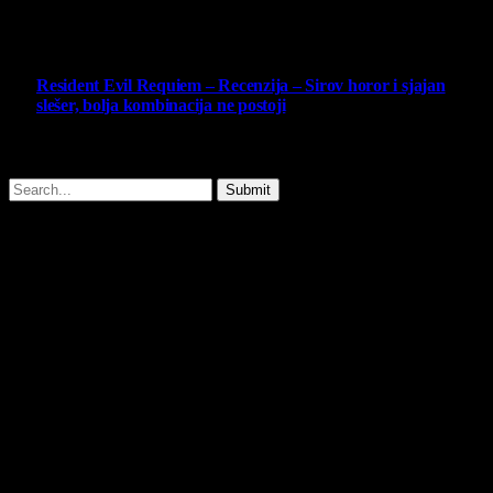
14 May 2026
10
Resident Evil Requiem – Recenzija – Sirov horor i sjajan
slešer, bolja kombinacija ne postoji
25 February 2026
Copyright © - 2026 Virtualni Kutak - All Rights Reserved.
Submit
Type above and press
Enter
to search. Press
Esc
to cancel.