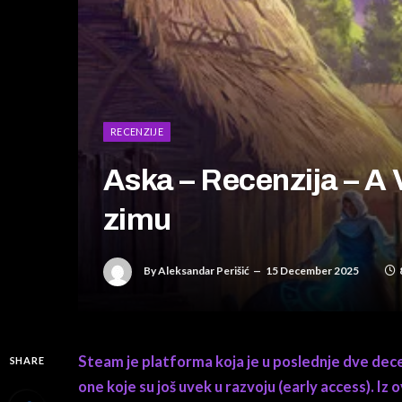
RECENZIJE
Aska – Recenzija – A
zimu
By
Aleksandar Perišić
15 December 2025
Steam je platforma koja je u poslednje dve dece
SHARE
one koje su još uvek u razvoju (early access). Iz