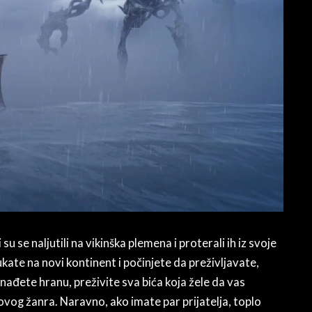
u se naljutili na vikinška plemena i proterali ih iz svoje
kate na novi kontinent i počinjete da preživljavate,
 nađete hranu, preživite sva bića koja žele da vas
 ovog žanra. Naravno, ako imate par prijatelja, toplo