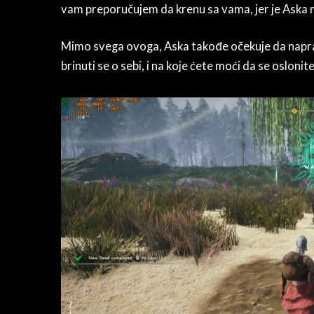
vam preporučujem da krenu sa vama, jer je Aska 
Mimo svega ovoga, Aska takođe očekuje da napravi
brinuti se o sebi, i na koje ćete moći da se oslon