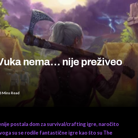
 Vuka nema… nije preživeo
8 Mins Read
nije postala dom za survival/crafting igre, naročito
 ovoga su se rodile fantastične igre kao što su The