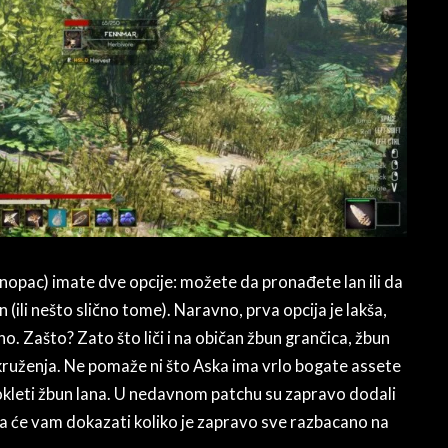
nopac) imate dve opcije: možete da pronađete lan ili da
 (ili nešto slično tome). Naravno, prva opcija je lakša,
 Zašto? Zato što liči i na običan žbun grančica, žbun
 okruženja. Ne pomaže ni što Aska ima vrlo bogate assete
prokleti žbun lana. U nedavnom patchu su zapravo dodali
cija će vam dokazati koliko je zapravo sve razbacano na