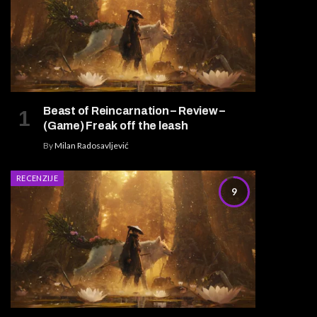
Beast of Reincarnation – Review –
(Game) Freak off the leash
By
Milan Radosavljević
RECENZIJE
9