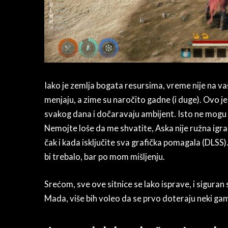
Iako je zemlja bogata resursima, vreme nije na va
menjaju, a zime su naročito gadne (i duge). Ovo 
svakog dana i dočaravaju ambijent. Isto ne mogu 
Nemojte loše da me shvatite, Aska nije ružna igra
čak i kada isključite sva grafička pomagala (DLSS)
bi trebalo, bar po mom mišljenju.
Srećom, sve ove sitnice se lako isprave, i siguran
Mada, više bih voleo da se prvo doteraju neki g