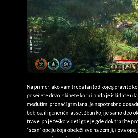
Na primer, ako vam treba lan (od kojeg pravite ko
posečete drvo, skinete koru i onda je iskidate u lan
međutim, pronaći grm lana, je nepotrebno dosadno.
bobica, ili generični asset žbun koji je samo deo
trave, pa je teško videti gde je gde dok tražite 
“scan” opciju koja obeleži sve na zemlji, i ova op