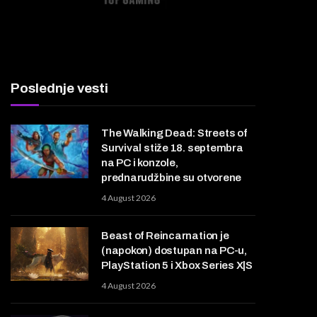
Poslednje vesti
The Walking Dead: Streets of
Survival stiže 18. septembra
na PC i konzole,
prednarudžbine su otvorene
4 August 2026
Beast of Reincarnation je
(napokon) dostupan na PC-u,
PlayStation 5 i Xbox Series X|S
4 August 2026