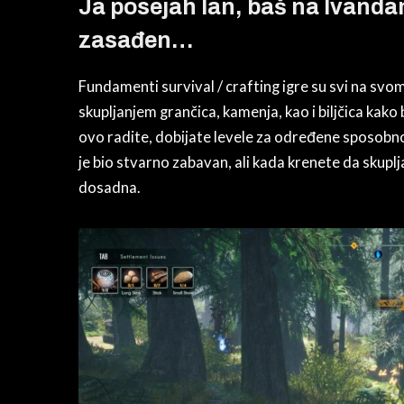
Ja posejah lan, baš na Ivanda
zasađen…
Fundamenti survival / crafting igre su svi na svom
skupljanjem grančica, kamenja, kao i biljčica kako 
ovo radite, dobijate levele za određene sposobno
je bio stvarno zabavan, ali kada krenete da skupl
dosadna.