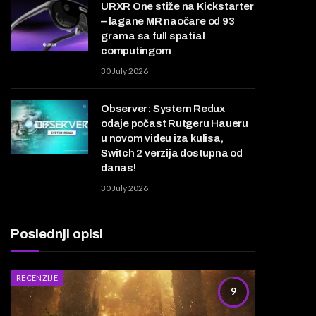
URXR One stiže na Kickstarter
– lagane MR naočare od 93
grama sa full spatial
computingom
30 July 2026
Observer: System Redux
odaje počast Rutgeru Haueru
u novom videu iza kulisa,
Switch 2 verzija dostupna od
danas!
30 July 2026
Poslednji opisi
RECENZIJE
9