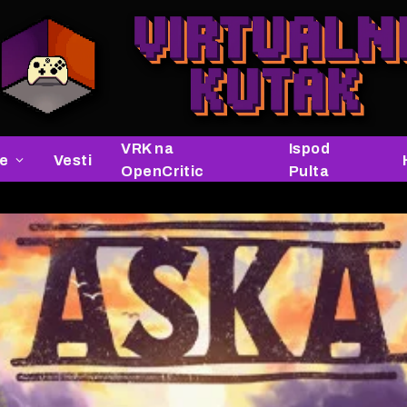
VRK na
Ispod
je
Vesti
OpenCritic
Pulta