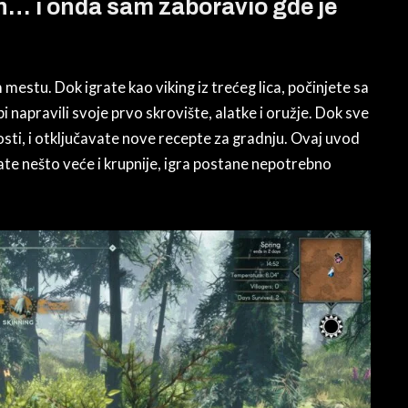
n… i onda sam zaboravio gde je
 mestu. Dok igrate kao viking iz trećeg lica, počinjete sa
bi napravili svoje prvo skrovište, alatke i oružje. Dok sve
sti, i otključavate nove recepte za gradnju. Ovaj uvod
jate nešto veće i krupnije, igra postane nepotrebno