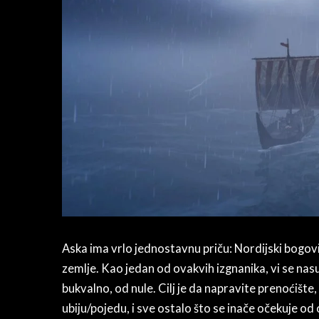
Aska ima vrlo jednostavnu priču: Nordijski bogovi s
zemlje. Kao jedan od ovakvih izgnanika, vi se nasu
bukvalno, od nule. Cilj je da napravite prenoćište,
ubiju/pojedu, i sve ostalo što se inače očekuje od