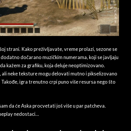
šoj strani. Kako preživljavate, vreme prolazi, sezone se
je dodatno dočarano muzičkim numerama, koji se javljaju
da kažem za grafiku, koja deluje neoptimizovano.
, ali neke teksture mogu delovati mutno i pikselizovano
. Takođe, igra trenutno crpi puno više resursa nego što
 sam da će Aska procvetati još više u par patcheva.
ameplay nedostaci…