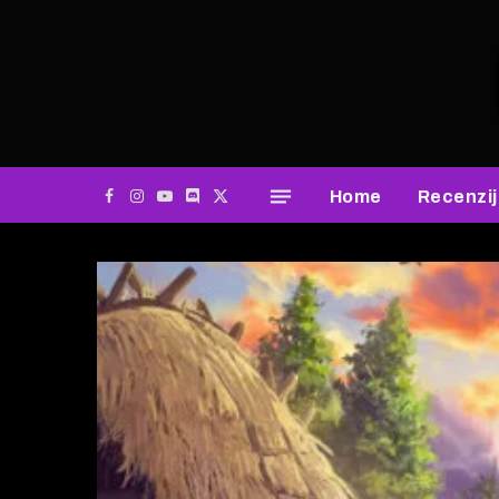
Home
Recenzi
Facebook
Instagram
YouTube
Discord
X
(Twitter)