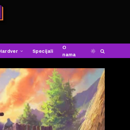
O
Hardver
Specijali
nama