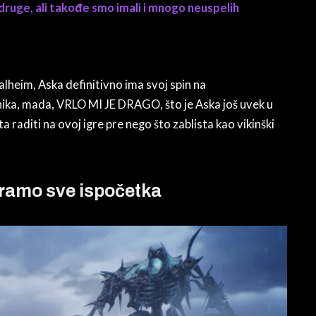
 druge, ali takođe smo imali i mnogo neuspelih
alheim, Aska definitivno ima svoj spin na
nika, mada, VRLO MI JE DRAGO, što je Aska još uvek u
 raditi na ovoj igre pre nego što zablista kao vikinški
oramo sve ispočetka