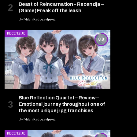
Beast of Reincarnation – Recenzija –
(Game) Freak off the leash
By
Milan Radosavljević
RECENZIJE
8.8
Blue Reflection Quartet – Review –
Emotional journey throughout one of
the most unique jrpg franchises
By
Milan Radosavljević
RECENZIJE