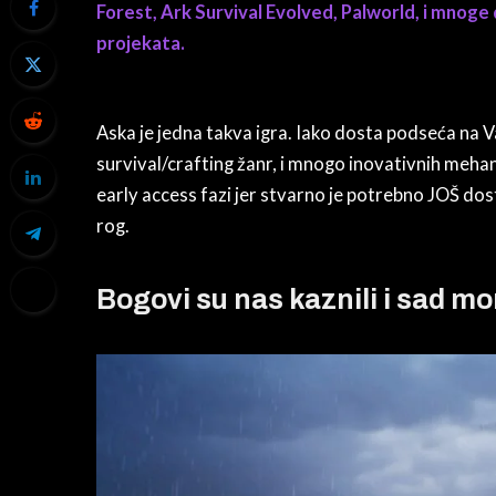
Forest, Ark Survival Evolved, Palworld, i mnoge
projekata.
Aska je jedna takva igra. Iako dosta podseća na V
survival/crafting žanr, i mnogo inovativnih meha
early access fazi jer stvarno je potrebno JOŠ dosta
rog.
Bogovi su nas kaznili i sad m