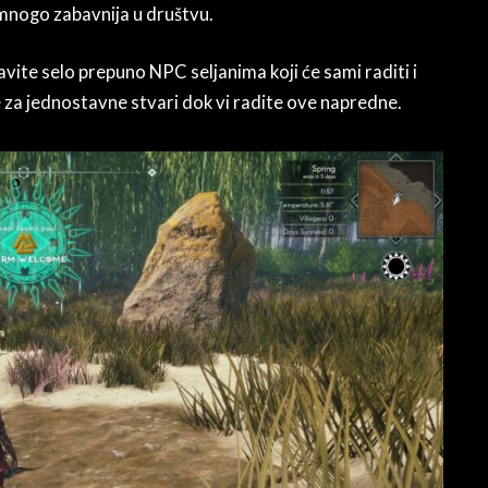
mnogo zabavnija u društvu.
te selo prepuno NPC seljanima koji će sami raditi i
ite za jednostavne stvari dok vi radite ove napredne.