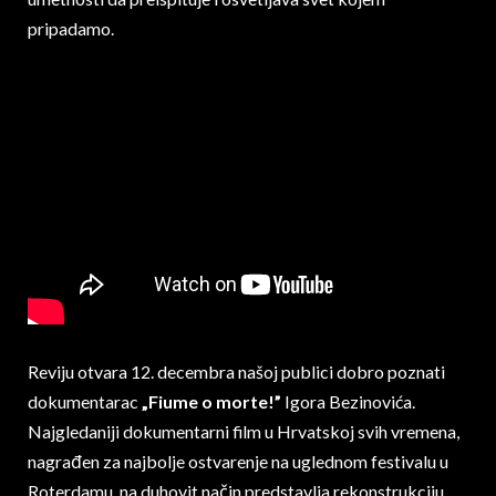
pripadamo.
Reviju otvara 12. decembra našoj publici dobro poznati
dokumentarac
„Fiume o morte!”
Igora Bezinovića.
Najgledaniji dokumentarni film u Hrvatskoj svih vremena,
nagrađen za najbolje ostvarenje na uglednom festivalu u
Roterdamu, na duhovit način predstavlja rekonstrukciju