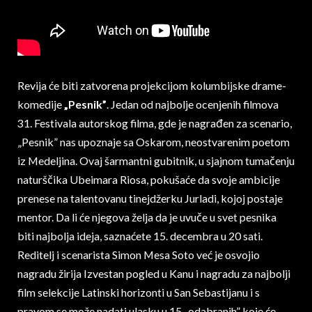
Revija će biti zatvorena projekcijom kolumbijske drame-
komedije
„Pesnik”
. Jedan od najbolje ocenjenih filmova
31. Festivala autorskog filma, gde je nagrađen za scenario,
„Pesnik” nas upoznaje sa Oskarom, neostvarenim poetom
iz Medeljina. Ovaj šarmantni gubitnik, u sjajnom tumačenju
naturščika Ubeimara Riosa, pokušaće da svoje ambicije
prenese na talentovanu tinejdžerku Jurladi, kojoj postaje
mentor. Da li će njegova želja da je uvuče u svet pesnika
biti najbolja ideja, saznaćete 15. decembra u 20 sati.
Reditelj i scenarista Simon Mesa Soto već je osvojio
nagradu žirija Izvestan pogled u Kanu i nagradu za najbolji
film selekcije Latinski horizonti u San Sebastijanu i s
pravom se može nadati ulasku u 15 „odabranih” koje će