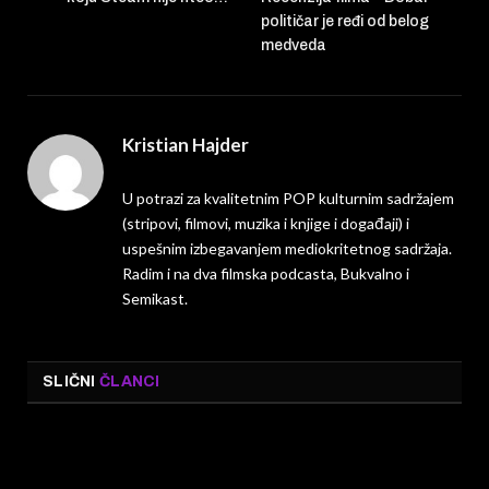
političar je ređi od belog
medveda
Kristian Hajder
U potrazi za kvalitetnim POP kulturnim sadržajem
(stripovi, filmovi, muzika i knjige i događaji) i
uspešnim izbegavanjem mediokritetnog sadržaja.
Radim i na dva filmska podcasta, Bukvalno i
Semikast.
SLIČNI
ČLANCI