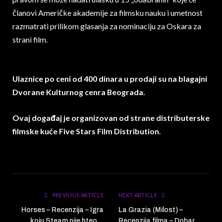
članovi Američke akademije za filmsku nauku i umetnost
razmatrati prilikom glasanja za nominaciju za Oskara za
strani film.
Ulaznice po ceni od 400 dinara u prodaji su na blagajni
Dvorane Kulturnog cenra Beograda.
Ovaj događaj je organizovan od strane distributerske
filmske kuće Five Stars Film Distribution
.
PREVIOUS ARTICLE
NEXT ARTICLE
Horses – Recenzija – Igra
La Grazia (Milost) –
koju Steam nije hteo…
Recenzija filma – Dobar