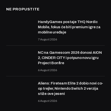
NE PROPUSTITE
HandyGames postaje THQ Nordic
Mobile, fokus će biti premium igre za
mobilne uređaje
7 August 2026
NC na Gamescom 2026 donosi AION
2, CINDER CITY i potpuno novu igru
Project Bonfire
6 August 2026
Aliens: Fireteam Elite 2 dobio novi co-
op trejler, Nintendo Switch 2 verzija
stiže ove jeseni
6 August 2026