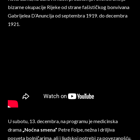
bizarne okupacije Rijeke od strane fašističkog bonvivana
Gabrijelea D’Anuncija od septembra 1919. do decembra
1921.
U subotu, 13. decembra, na programu je medicinska
drama
„Noćna smena”
Petre Folpe, nežna i driljiva
posveta bolničarima, ali i ljudskoj potrebi za povezanošću.