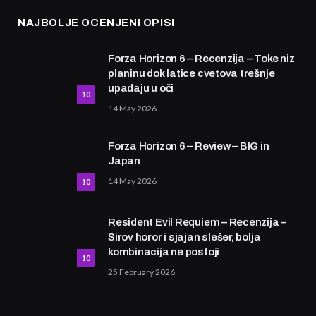
NAJBOLJE OCENJENI OPISI
Forza Horizon 6 – Recenzija – Toke niz
planinu dok latice cvetova trešnje
upadaju u oči
10
14 May 2026
Forza Horizon 6 – Review – BIG in
Japan
14 May 2026
10
Resident Evil Requiem – Recenzija –
Sirov horor i sjajan slešer, bolja
kombinacija ne postoji
10
25 February 2026