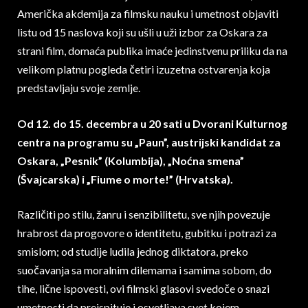
Američka akdemija za filmsku nauku i umetnost objaviti
listu od 15 naslova koji su ušli u uži izbor za Oskara za
strani film, domaća publika imaće jedinstvenu priliku da na
velikom platnu pogleda četiri izuzetna ostvarenja koja
predstavljaju svoje zemlje.
Od 12. do 15. decembra u 20 sati u Dvorani Kulturnog
centra na programu su „Paun”, austrijski kandidat za
Oskara, „Pesnik” (Kolumbija), „Noćna smena”
(Švajcarska) i „Fiume o morte!” (Hrvatska).
Različiti po stilu, žanru i senzibilitetu, sve njih povezuje
hrabrost da progovore o identitetu, gubitku i potrazi za
smislom; od studije ludila jednog diktatora, preko
suočavanja sa moralnim dilemama i samima sobom, do
tihe, lične ispovesti, ovi filmski glasovi svedoče o snazi
umetnosti da preispituje i osvetljava svet kojem