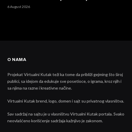
6 August 2026
O NAMA
Projekat Virtualni Kutak teži ka tome da približi gejming što široj
publici, sa idejom da edukuje sve posetioce, o igrama, kroz njih i
sa njima na razne i kreativne načine.
Virtualni Kutak brend, logo, domen i sajt su privatnog vlasništva.
Sav sadržaj na sajtu je u vlasništvu Virtualni Kutak portala. Svako
neovlašćeno korišćenje sadržaja kažnjivo je zakonom.