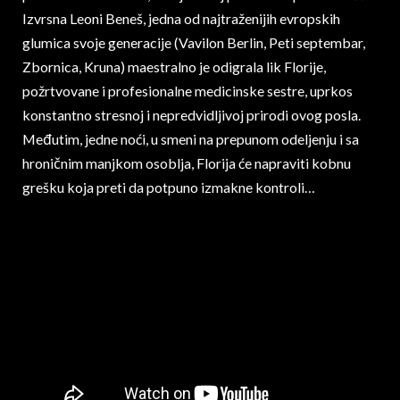
Izvrsna Leoni Beneš, jedna od najtraženijih evropskih
glumica svoje generacije (Vavilon Berlin, Peti septembar,
Zbornica, Kruna) maestralno je odigrala lik Florije,
požrtvovane i profesionalne medicinske sestre, uprkos
konstantno stresnoj i nepredvidljivoj prirodi ovog posla.
Međutim, jedne noći, u smeni na prepunom odeljenju i sa
hroničnim manjkom osoblja, Florija će napraviti kobnu
grešku koja preti da potpuno izmakne kontroli…