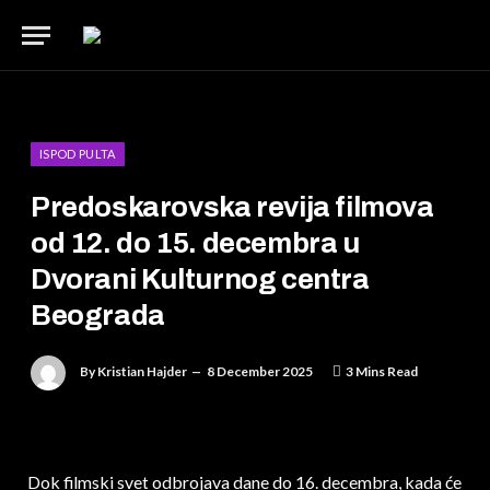
ISPOD PULTA
Predoskarovska revija filmova
od 12. do 15. decembra u
Dvorani Kulturnog centra
Beograda
By
Kristian Hajder
8 December 2025
3 Mins Read
Dok filmski svet odbrojava dane do 16. decembra, kada će