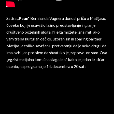
Satira
„Paun”
Bernharda Vagnera donosi priču o Matijasu,
čoveku koji je usavršio lažno predstavljanje i igranje
društveno poželjnih uloga. Njega možete iznajmiti ako
vam treba kulturan dečko, uzoran sin ili sparing partner…
Matijas je toliko savršen u pretvaranju da je neko drugi, da
ima ozbiljan problem da shvati ko je, zapravo, on sam. Ova
„egzistencijalna komična slagalica”, kako je jedan kritičar
ocenio, na programu je 14. decembra u 20 sati.