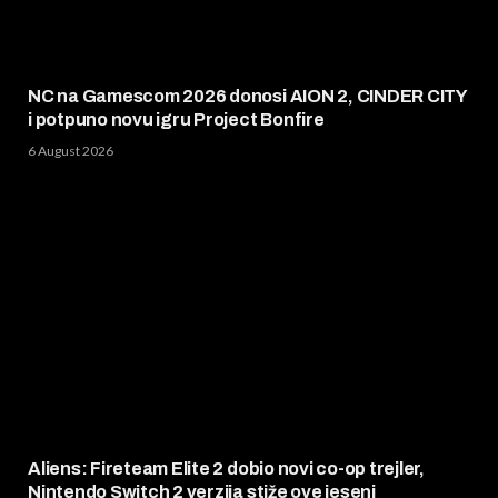
NC na Gamescom 2026 donosi AION 2, CINDER CITY
i potpuno novu igru Project Bonfire
6 August 2026
Aliens: Fireteam Elite 2 dobio novi co-op trejler,
Nintendo Switch 2 verzija stiže ove jeseni