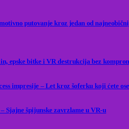
Emotivno putovanje kroz jedan od najneobični
lin, epske bitke i VR destrukcija bez kompro
ess impresije – Let kroz šoferku koji ćete ose
 – Sjajne špijunske zavrzlame u VR-u