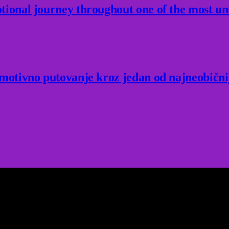
ional journey throughout one of the most un
Emotivno putovanje kroz jedan od najneobični