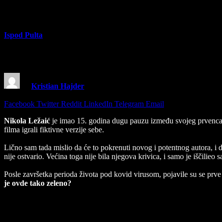
Ispod Pulta
Kako je ovde tako zeleno? – Recenzija filma
By
Kristian Hajder
23 November 2025
5 Mins Read
Share
Facebook
Twitter
Reddit
LinkedIn
Telegram
Email
Nikola Ležaić
je imao 15. godina dugu pauzu između svojeg prvenc
filma igrali fiktivne verzije sebe.
Lično sam tada mislio da će to pokrenuti novog i potentnog autora, i da 
nije ostvario. Većina toga nije bila njegova krivica, i samo je iščilieo s
Posle završetka perioda života pod kovid virusom, pojavile su se prve 
je ovde tako zeleno?