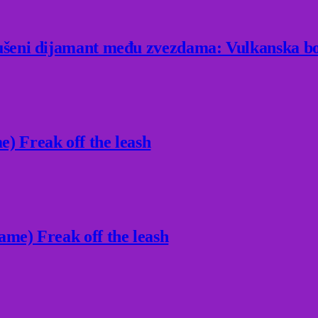
rušeni dijamant među zvezdama: Vulkanska bo
) Freak off the leash
ame) Freak off the leash