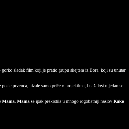
ije u vama
 gorko sladak film koji je pratio grupu skejtera iz Bora, koji su unutar
 posle prvenca, nizale samo priče o projektima, i nažalost nijedan se
ve
Mama
.
Mama
se ipak prekrstila u mnogo rogobatniji naslov
Kako