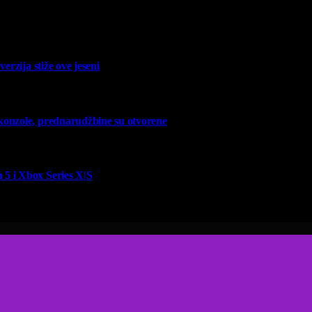
erzija stiže ove jeseni
 konzole, prednarudžbine su otvorene
 5 i Xbox Series X|S