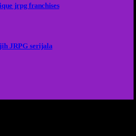
ique jrpg franchises
jih JRPG serijala