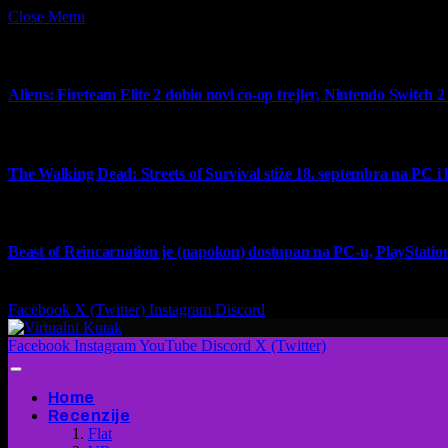
Close Menu
What's Hot
Aliens: Fireteam Elite 2 dobio novi co-op trejler, Nintendo Switch 2 v
6 August 2026
The Walking Dead: Streets of Survival stiže 18. septembra na PC i
4 August 2026
Beast of Reincarnation je (napokon) dostupan na PC-u, PlayStation
4 August 2026
Facebook
X (Twitter)
Instagram
Discord
Facebook
Instagram
YouTube
Discord
X (Twitter)
Home
Recenzije
Flat