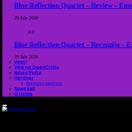
Blue Reflection Quartet – Review – Emot
29 July 2026
8.8
Blue Reflection Quartet – Recenzija – 
29 July 2026
Vesti
VRK na OpenCritic
Ispod Pulta
Hardver
Recenzija hardvera
Specijali
O nama