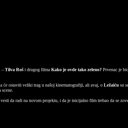
 – Porodični film koji će probuditi lepe emoc
a –
Tilva Roš
i drugog filma
Kako je ovde tako zeleno?
Prvenac je bio
će ostaviti veliki trag u našoj kinematografiji, ali avaj, o
Ležaiću
su se
a scene.
vesti da radi na novom projektu, i da je inicijalno film trebao da se zo