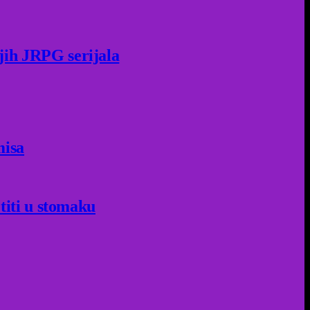
jih JRPG serijala
misa
titi u stomaku