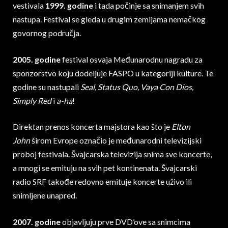
vestivala
1999. godine
i tada počinje sa snimanjem svih
nastupa. Festival se gleda u drugim zemljama nemačkog
govornog područja.
2005. godine
festival osvaja Međunarodnu nagradu za
sponzorstvo koju dodeljuje FASPO u kategoriji kulture. Te
godine su nastupali
Seal, Status Quo, Vaya Con Dios,
Simply Red
i
a-ha
!
Direktan prenos koncerta majstora kao što je
Elton
John
širom Evrope označio je međunarodni televizijski
proboj festivala. Švajcarska televizija snima sve koncerte,
a mnogi se emituju na svih pet kontinenata. Švajcarski
radio SRF takođe redovno emituje koncerte uživo ili
snimljene unapred.
2007. godine
objavljuju prve DVD’ove sa snimcima