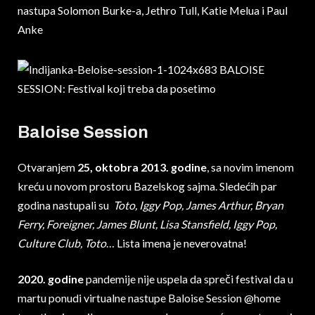
nastupa Solomon Burke-a, Jethro Tull, Katie Melua i Paul
Anke
Baloise Session
Otvaranjem
25, oktobra 2013. godine
, sa novim imenom
kreću u novom prostoru Bazelskog sajma. Sledećih par
godina nastupali su
Toto, Iggy Pop, James Arthur, Bryan
Ferry, Foreigner, James Blunt, Lisa Stansfield, Iggy Pop,
Culture Club, Toto
… Lista imena je neverovatna!
2020. godine
pandemije nije uspela da spreči festival da u
martu ponudi virtualne nastupe Baloise Session @home