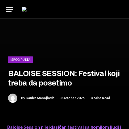
ISPOD PULTA
BALOISE SESSION: Festival koji
treba da posetimo
By
Danica Manojlović
3 October 2025
4 Mins Read
Baloise Session nije klasičan festival sa gomilom ljudi i