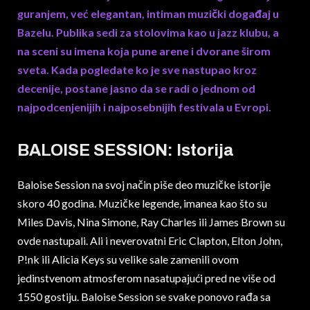
guranjem, već elegantan, intiman muzički događaj u
Bazelu. Publika sedi za stolovima kao u jazz klubu, a
na sceni su imena koja pune arene i dvorane širom
sveta. Kada pogledate ko je sve nastupao kroz
decenije, postane jasno da se radi o jednom od
najpodcenjenijih i najposebnijih festivala u Evropi.
BALOISE SESSION: Istorija
Baloise Session na svoj način piše deo muzičke istorije
skoro 40 godina. Muzičke legende, imanea kao što su
Miles Davis, Nina Simone, Ray Charles ili James Brown su
ovde nastupali. Ali i neverovatni Eric Clapton, Elton John,
P!nk ili Alicia Keys su velike sale zamenili ovom
jedinstvenom atmosferom nasatupajući pred ne više od
1550 gostiju. Baloise Session se svake ponovo rađa sa