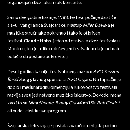
organizujući džez, bluz i rok koncerte.
Samo dve godine kasnije, 1988. festival počinje da stiče
slavu i van granica Švajcarske. Nastup
Miles Davis
-a je
muzičke stručnjake pokrenuo i tako je otkriven
festival.
Claude Nobs
, jedan od osnivača džez festivala u
Montreu, bio je toliko oduševljen festivalom da je odmah
odlučio da postane pokrovitelj.
Deset godina kasnije, festival menja naziv u
AVO Session
Basel
zbog glavnog sponzora, AVO Cigars. Na taj način je
dobio i međunarodnu dimenziju a rukovodstvo festivala
razvija sve u jedinstveno muzičko iskustvo. Dovode imena
kao što su
Nina Simone, Randy Crawford
i Sir
Bob Geldof
,
ali nude i ekskluzivni program.
Švajcarska televizija je postala zvanični medijski partner