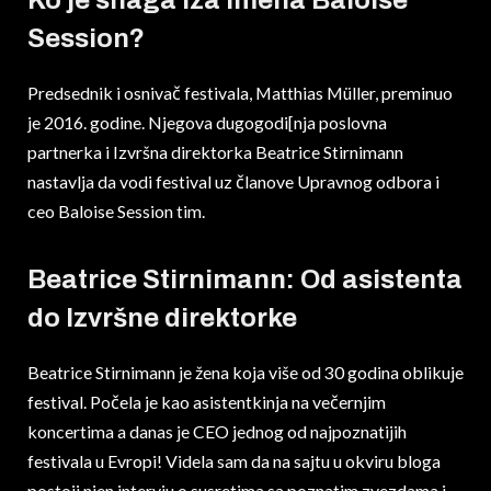
Session?
Predsednik i osnivač festivala, Matthias Müller, preminuo
je 2016. godine. Njegova dugogodi[nja poslovna
partnerka i Izvršna direktorka Beatrice Stirnimann
nastavlja da vodi festival uz članove Upravnog odbora i
ceo Baloise Session tim.
Beatrice Stirnimann: Od asistenta
do Izvršne direktorke
Beatrice Stirnimann je žena koja više od 30 godina oblikuje
festival. Počela je kao asistentkinja na večernjim
koncertima a danas je CEO jednog od najpoznatijih
festivala u Evropi! Videla sam da na sajtu u okviru bloga
postoji njen intervju o susretima sa poznatim zvezdama i