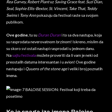
Rea Garvey, Robert Plant
uz
Saving Grace feat. Suzi Dian,
Seal, Sophie Ellis-Bextor, St. Vincent, Take That, Teddy
Swims
i
Tony Ann
pokazuju da festival raste sa svojom
publikom.
Ove godine
, tu su
Duran Duran
i to sa dva nastupa, koja
su rasprodata neverovatnom brzinom! Iskreno, mislim da
su skoro svi ostali nastupi rasprodati u jednom danu.
Na
sajtu festivala
možete proveriti da li vam je neki od
preostalih datuma interesantan i u avion! Ove godine
nastupaju i
Quuens of the stone age
i veliki broj poznatih
imena.
Ko je snaga iza imena Baloise