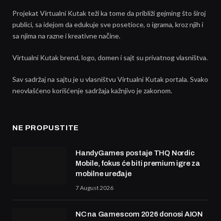
Projekat Virtualni Kutak teži ka tome da približi gejming što široj
publici, sa idejom da edukuje sve posetioce, o igrama, kroz njih i
sa njima na razne i kreativne načine.
Virtualni Kutak brend, logo, domen i sajt su privatnog vlasništva.
Sav sadržaj na sajtu je u vlasništvu Virtualni Kutak portala. Svako
neovlašćeno korišćenje sadržaja kažnjivo je zakonom.
NE PROPUSTITE
HandyGames postaje THQ Nordic
Mobile, fokus će biti premium igre za
mobilne uređaje
7 August 2026
NC na Gamescom 2026 donosi AION