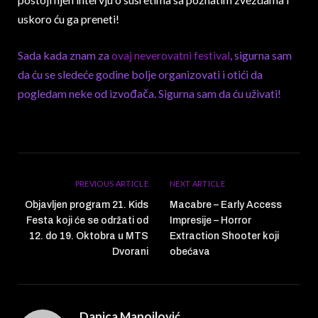
uskoro ću ga preneti!
Sada kada znam za
ovaj neverovatni festival
, sigurna sam
da ću se sledeće godine bolje organizovati i otići da
pogledam neke od izvođača. Sigurna sam da ću uživati!
PREVIOUS ARTICLE
NEXT ARTICLE
Objavljen program 21. Kids
Macabre – Early Access
Festa koji će se održati od
Impresije – Horror
12. do 19. Oktobra u MTS
Extraction Shooter koji
Dvorani
obećava
Danica Manojlović