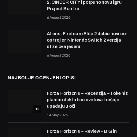
2, CINDER CITY i potpuno novu igru
Project Bonfire
6 August 2026
Aliens: Fireteam Elite 2 dobio novi co-
op trejler, Nintendo Switch 2 verzija
stiže ove jeseni
6 August 2026
NAJBOLJE OCENJENI OPISI
Forza Horizon 6 – Recenzija – Toke niz
planinu dok latice cvetova trešnje
upadaju u oči
10
14 May 2026
Forza Horizon 6 – Review – BIG in