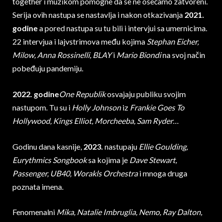
together i muzikom pomogne da se ne osećamo zatvoreni.
Serija ovih nastupa se nastavlja i nakon otkazivanja
2021.
godine
a pored nastupa su tu bili i intervjui sa umernicima.
22 intervjua i lajvstrimova među kojima
Stephan Eicher,
Milow, Anna Rossinelli, BLAY
i
Mario Biondi
na svoj način
pobeđuju pandemiju.
2022. godine
One Republik
osvajaju publiku svojim
nastupom. Tu su i
Holly Johnson
iz
Frankie Goes To
Hollywood, Kings Elliot, Morcheeba, Sam Ryder
…
Godinu dana kasnije,
2023.
nastupaju
Ellie Goulding,
Eurythmics Songbook
sa kojima je
Dave Stewart,
Passenger, UB40, Worakls Orchestra
i mnoga druga
poznata imena.
Fenomenalni
Mika, Natalie Imbruglia, Nemo, Ray Dalton,