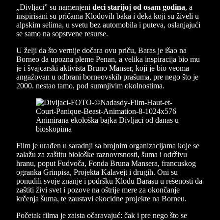
„Divljaci” su namenjeni
deci starijoj od osam godina
, a
inspirisani su pričama Klodovih baka i deka koji su živeli u
alpskim selima, u svetu bez automobila i puteva, oslanjajući
se samo na sopstvene resurse.
U želji da što vernije dočara ovu priču, Baras je išao na
Borneo da upozna pleme Penan, a velika inspiracija bio mu
je i švajcarski aktivista Bruno Manser, koji je bio veoma
angažovan u odbrani borneovskih prašuma, pre nego što je
2000. nestao tamo, pod sumnjivim okolnostima.
Film je urađen u saradnji sa brojnim organizacijama koje se
zalažu za zaštitu biološke raznovrsnosti, šuma i održivu
hranu, poput Fudvoča, Fonda Bruna Mansera, francuskog
ogranka Grinpisa, Projekta Kalavejt i drugih. Oni su
ponudili svoje znanje i podršku Klodu Barasu u rešenosti da
zaštiti živi svet i pozove na oštrije mere za okončanje
krčenja šuma, te zaustavi ekocidne projekte na Borneu.
Početak filma je zaista očaravajuć: čak i pre nego što se