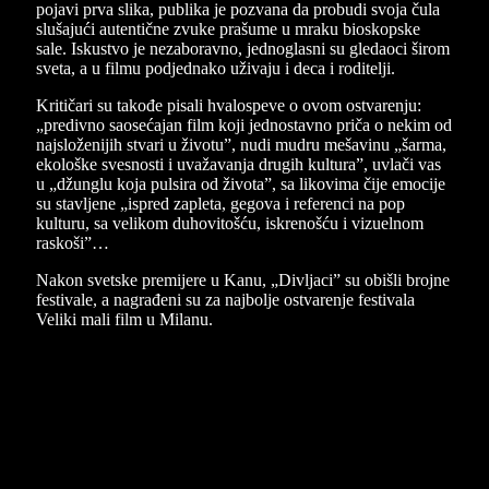
pojavi prva slika, publika je pozvana da probudi svoja čula
slušajući autentične zvuke prašume u mraku bioskopske
sale. Iskustvo je nezaboravno, jednoglasni su gledaoci širom
sveta, a u filmu podjednako uživaju i deca i roditelji.
Kritičari su takođe pisali hvalospeve o ovom ostvarenju:
„predivno saosećajan film koji jednostavno priča o nekim od
najsloženijih stvari u životu”, nudi mudru mešavinu „šarma,
ekološke svesnosti i uvažavanja drugih kultura”, uvlači vas
u „džunglu koja pulsira od života”, sa likovima čije emocije
su stavljene „ispred zapleta, gegova i referenci na pop
kulturu, sa velikom duhovitošću, iskrenošću i vizuelnom
raskoši”…
Nakon svetske premijere u Kanu, „Divljaci” su obišli brojne
festivale, a nagrađeni su za najbolje ostvarenje festivala
Veliki mali film u Milanu.