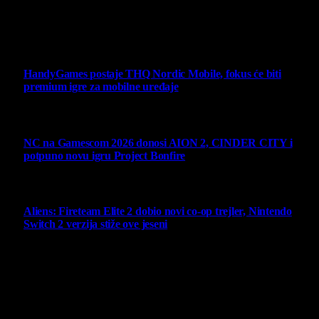
Svako neovlašćeno korišćenje sadržaja kažnjivo je
zakonom.
Ne propustite
HandyGames postaje THQ Nordic Mobile, fokus će biti
premium igre za mobilne uređaje
7 August 2026
NC na Gamescom 2026 donosi AION 2, CINDER CITY i
potpuno novu igru Project Bonfire
6 August 2026
Aliens: Fireteam Elite 2 dobio novi co-op trejler, Nintendo
Switch 2 verzija stiže ove jeseni
6 August 2026
Najbolje ocenjeni opisi
10