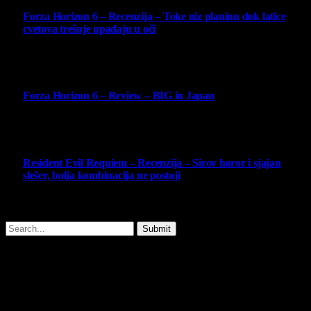
Forza Horizon 6 – Recenzija – Toke niz planinu dok latice
cvetova trešnje upadaju u oči
14 May 2026
10
Forza Horizon 6 – Review – BIG in Japan
14 May 2026
10
Resident Evil Requiem – Recenzija – Sirov horor i sjajan
slešer, bolja kombinacija ne postoji
25 February 2026
Copyright © - 2026 Virtualni Kutak - All Rights Reserved.
Submit
Type above and press
Enter
to search. Press
Esc
to cancel.