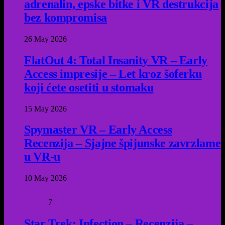
adrenalin, epske bitke i VR destrukcija
bez kompromisa
26 May 2026
FlatOut 4: Total Insanity VR – Early
Access impresije – Let kroz šoferku
koji ćete osetiti u stomaku
15 May 2026
Spymaster VR – Early Access
Recenzija – Sjajne špijunske zavrzlame
u VR-u
10 May 2026
7
Star Trek: Infection – Recenzija –