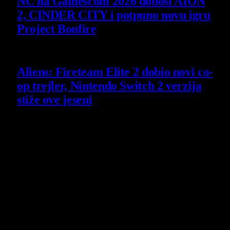
NC na Gamescom 2026 donosi AION
2, CINDER CITY i potpuno novu igru
Project Bonfire
6 August 2026
Aliens: Fireteam Elite 2 dobio novi co-
op trejler, Nintendo Switch 2 verzija
stiže ove jeseni
6 August 2026
O nama
Projekat Virtualni Kutak teži ka tome da približi gejming što
široj publici, sa idejom da edukuje sve posetioce, o igrama,
kroz njih i sa njima na razne i kreativne načine.
Virtualni Kutak brend, logo, domen i sajt su privatnog
vlasništva.
Sav sadržaj na sajtu je u vlasništvu Virtualni Kutak portala.