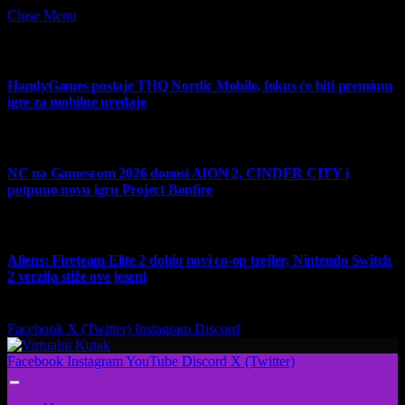
Close Menu
What's Hot
HandyGames postaje THQ Nordic Mobile, fokus će biti premium
igre za mobilne uređaje
7 August 2026
NC na Gamescom 2026 donosi AION 2, CINDER CITY i
potpuno novu igru Project Bonfire
6 August 2026
Aliens: Fireteam Elite 2 dobio novi co-op trejler, Nintendo Switch
2 verzija stiže ove jeseni
6 August 2026
Facebook
X (Twitter)
Instagram
Discord
Facebook
Instagram
YouTube
Discord
X (Twitter)