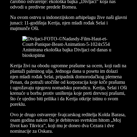
čarobno ostvarenje: ekološka bajka „Divljaci” koja nas
odvodi u predivne predele Bornea.
Na ovom ostrvu u indonezijskom arhipelagu žive naši glavni
junaci: 11-godišnja Kerija, njen mlađi rođak Selai i
majmunče Oši.
Kerija živi na obodu ogromne prašume sa ocem, koji radi na
plantaži palminog ulja. Jednoga dana u posetu im dolazi
njen mladi rođak Selai, pripadnik domorodačkog plemena
Penan, da potraži utočište od korporacija koje krče prašumu
i ugrožavaju njegovu nomadsku porodicu. Kerija, Selai i Oši
krenuće u borbu protiv uništenja koje preti drevnoj prašumi,
što će ujedno biti prilika i da Kerija otkrije istinu o svom
poreklu.
Ovo je drugo ostvarenje švajcarskog reditelja Kolda Barasa,
osam godina nakon što je debitovao svetskim hitom „Moj
život kao Tikvica”, koji mu je doneo dva Cezara i dve
nominacije za Oskara.