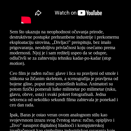
Sem što ukazuju na neophodnost očuvanja prirode,
destruktivne postupke prehrambene industrije i prekomernu
eksploataciju sirovina, „Divljaci” preispituju, bez imalo
prigovaranja, neodoljivu privlačnost koju osećamo prema
modernosti. Njoj je i sam reditelj uspeo da se odupre,
odlučivši se za zahtevniju tehniku kadar-po-kadar (
stop
motion
).
Ceo film je rađen ručno: glave i lica su pravljeni od smole i
silikona sa žičanim skeletom, a scenografija je pravljena od
bojene gline, poput mini pozorišnih kulisa. Animatori su
potom fizički pomerali lutke milimetar po milimetar (ruku,
glavu, obrve, usta) i svaki pokret fotografisali. Jedna
sekvenca od nekoliko sekundi filma zahtevala je ponekad i
ceo dan rada.
Ipak, Baras je ostao veran ovom analognom stilu kao
svojevrsnom izrazu svog čvrstog stava: ručno, opipljivo i
„živo” nasuprot digitalnoj hladnoći i kompjuterskoj
izveštačenosti kao simbolima industrijskog razaranja koje