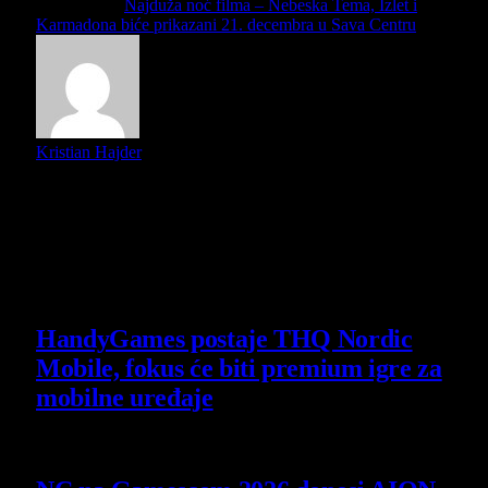
Next Article
Najduža noć filma – Nebeska Tema, Izlet i
Karmadona biće prikazani 21. decembra u Sava Centru
Kristian Hajder
U potrazi za kvalitetnim POP kulturnim sadržajem (stripovi,
filmovi, muzika i knjige i događaji) i uspešnim
izbegavanjem mediokritetnog sadržaja. Radim i na dva
filmska podcasta, Bukvalno i Semikast.
Slični
članci
HandyGames postaje THQ Nordic
Mobile, fokus će biti premium igre za
mobilne uređaje
7 August 2026