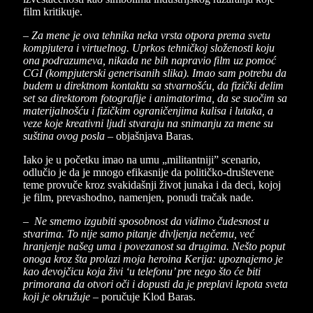
film kritikuje.
– Za mene je ova tehnika neka vrsta otpora prema svetu
kompjutera i virtuelnog. Uprkos tehničkoj složenosti koju
ona podrazumeva, nikada ne bih napravio film uz pomoć
CGI (kompjuterski generisanih slika). Imao sam potrebu da
budem u direktnom kontaktu sa stvarnošću, da fizički delim
set sa direktorom fotografije i animatorima, da se suočim sa
materijalnošću i fizičkim ograničenjima kulisa i lutaka, a
veze koje kreativni ljudi stvaraju na snimanju za mene su
suština ovog posla –
objašnjava Baras.
Iako je u početku imao na umu „militantniji” scenario,
odlučio je da je mnogo efikasnije da političko-društevene
teme provuče kroz svakidašnji život junaka i da deci, kojoj
je film, prevashodno, namenjen, ponudi tračak nade.
–
Ne smemo izgubiti sposobnost da vidimo čudesnost u
stvarima. To nije samo pitanje divljenja nečemu, već
hranjenje našeg uma i povezanost sa drugima. Nešto poput
onoga kroz šta prolazi moja heroina Kerija: upoznajemo je
kao devojčicu koja živi ‘u telefonu’ pre nego što će biti
primorana da otvori oči i dopusti da je preplavi lepota sveta
koji je okružuje –
poručuje Klod Baras.