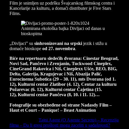
Film je snimljen uz podršku Švajcarskog filmskog centra i
Kancelarije za kulturu, a domaći distributer je Five Stars
Films.
„Divljaci” su
sinhronizovani na srpski
jezik i stižu u
domaće bioskope
od 27. novembra
.
Biće na repertoaru sledećih dvorana: Cinestar Beograd,
Novi Sad, Pančevo i Zrenjanin, Tuckwood Cineplex,
CineGrand Rakovica i Niš, Cineplexx Ušće, BEO, BIG,
Delta, Galerija, Kragujevac i Niš, Abazija Palić,
Eurocinema Subotica (29 – 30. 11), mts Dvorana (od 1.
12), Kulturni centar Zlatibor (4. 12), Centar za kulturu
Požarevac (6. 12), Kulturni centar Čajetina (15.
12), Kulturni centar Pančeva (8, 10. i 11. 12)…
Fotografije su obezbeđene od strane Nadasdy Film –
Haut et Court – Panique! – Beast Animation
Previous Article
Tajni Agent (O Agente Secreto) – Recenzija
filma – Da li gresi prošlosti mogu zaceliti u sadašnjosti?