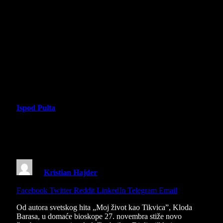
Ispod Pulta
Animirana ekološka bajka Divljaci od
danas u bioskopima
By
Kristian Hajder
27 November 2025
5 Mins Read
Share
Facebook
Twitter
Reddit
LinkedIn
Telegram
Email
Od autora svetskog hita „Moj život kao Tikvica”, Kloda
Barasa, u domaće bioskope 27. novembra stiže novo