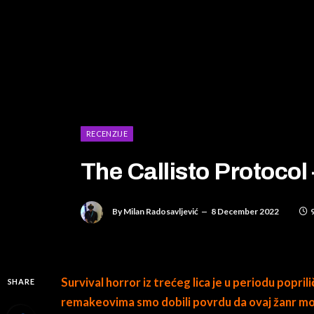
RECENZIJE
The Callisto Protocol 
By
Milan Radosavljević
8 December 2022
Survival horror iz trećeg lica je u periodu popri
SHARE
remakeovima smo dobili povrdu da ovaj žanr može