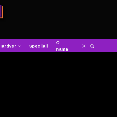
O
Hardver
Specijali
nama