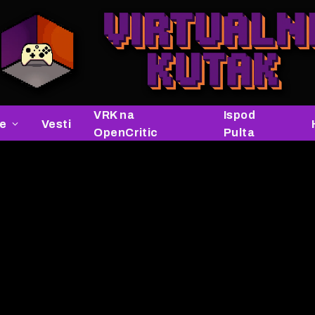
VRK na
Ispod
je
Vesti
OpenCritic
Pulta