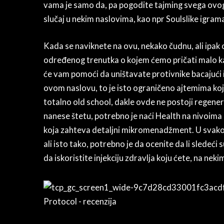
vama je samo da, pa pogodite tajming svega ovoga.
slučaj u nekim naslovima, kao npr Soulslike igram
Kada se naviknete na ovu, nekako čudnu, ali ipak
određenog trenutka o kojem ćemo pričati malo kasn
će vam pomoći da uništavate protivnike bacajući ih
ovom naslovu, to je isto ograničeno ajtemima koj
totalno old school, dakle ovde ne postoji regen
nanese štetu, potrebno je naći Health na nivoima 
koja zahteva detaljni mikromenadžment. U svakom
ali isto tako, potrebno je da ocenite da li sledeći
da iskoristite injekciju zdravlja koju ćete, na neki