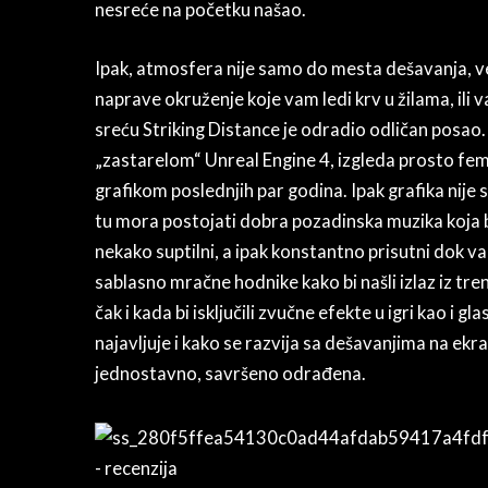
nesreće na početku našao.
Ipak, atmosfera nije samo do mesta dešavanja, ve
naprave okruženje koje vam ledi krv u žilama, ili v
sreću Striking Distance je odradio odličan posao.
„zastarelom“ Unreal Engine 4, izgleda prosto fe
grafikom poslednjih par godina. Ipak grafika nije s
tu mora postojati dobra pozadinska muzika koja bi
nekako suptilni, a ipak konstantno prisutni dok v
sablasno mračne hodnike kako bi našli izlaz iz tr
čak i kada bi isključili zvučne efekte u igri kao i 
najavljuje i kako se razvija sa dešavanjima na ekra
jednostavno, savršeno odrađena.