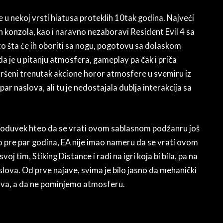
e u nekoj vrsti hiatusa proteklih 10tak godina. Najveći
n konzola, kao i naravno nezaboravi Resident Evil 4 sa
što šta će ih oboriti sa nogu, pogotovu sa dolaskom
da je u pitanju atmosfera, gameplay pa čak i priča
avršeni trenutak akcione horor atmosfere u svemiru iz
š par naslova, ali tu je nedostajala dublja interakcija sa
je oduvek hteo da se vrati ovom sablasnom podžanru još
 pre par godina, EA nije imao nameru da se vrati ovom
oj tim, Stiking Distance i radi na igri koja bi bila, pa na
lova. Od prve najave, svima je bilo jasno da mehanički
ova, a da ne pominjemo atmosferu.