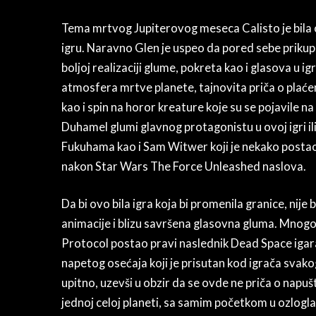
Tema mrtvog Jupiterovog meseca Calisto je bila o
igru. Naravno Glen je uspeo da pored sebe prikupi
boljoj realizaciji glume, pokreta kao i glasova u ig
atmosfera mrtve planete, tajnovita priča o plaće
kao i spin na horor kreature koje su se pojavile n
Duhamel glumi glavnog protagonistu u ovoj igri ili
Fukuhama kao i Sam Witwer koji je nekako postao 
nakon Star Wars The Force Unleashed naslova.
Da bi ovo bila igra koja bi promenila granice, nij
animacije i blizu savršena glasovna gluma. Mnogo 
Protocol postao pravi naslednik Dead Space igara.
napetog osećaja koji je prisutan kod igrača svako
upitno, uzevši u obzir da se ovde ne priča o nap
jednoj celoj planeti, sa samim početkom u ozlogl