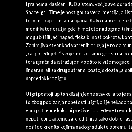
Igra nema klasičan HUD sistem, već je sve odrađe
Space igri. Time je postignuta veća imerzija, ali 
tesnim i napetim situacijama. Kako napredujete kro
modifikator oružja gde ih možete nadograditi kre
mogu biti ili jači napad, fleksibilnost pokreta, kon
Zanimljiva stvar kod vatrenih oružja je to da muni
„raspoređujete“ svoje metke tamo gde su najpotrebn
tera igrača da istražuje nivoe što je više moguće.
linearan, ali sa druge strane, postoje dosta „slep
napredak kroz igru.
U igri postoji upitan dizajn jedne stavke, a to je s
to zbog podizanja napetosti u igri, ali je nekada 
vam potrebne kako bi preživeli određene trenutke
nepotrebne ajteme za kredit nisu tako dobro ras
došli do kredita kojima nadograđujete opremu, 