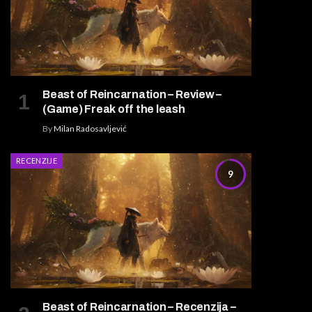
Beast of Reincarnation – Review –
(Game) Freak off the leash
By
Milan Radosavljević
RECENZIJE
9
Beast of Reincarnation – Recenzija –