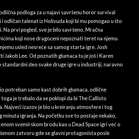
dlična podloga za u najavi savršenu horor survival
 i odličan talenat iz Holivuda koji bi mu pomogao u što
ri. Na prvi pogled, sve je bilo savršeno. Mračna
nicima koji nose dragoceni nepoznati teret na njemu
a njemu usled nesreće sa samog starta igre. Josh
ti Jakob Lee. Od poznatih glumaca tu je još i Karen
standardni deo svake druge igre u industriji, naravno
e bio potreban samo kast dobrih glumaca, odlične
toga je trebalo da se poklopi da bi The Callisto
 Najveći izazov je bio u kreiranju atmosfere i tog
g minuta igranja. Na početku sve to postaje nekako,
uštenom svemirskom brodu kao u Dead Space igri već o
ašenom zatvoru gde se glavni protagonista posle