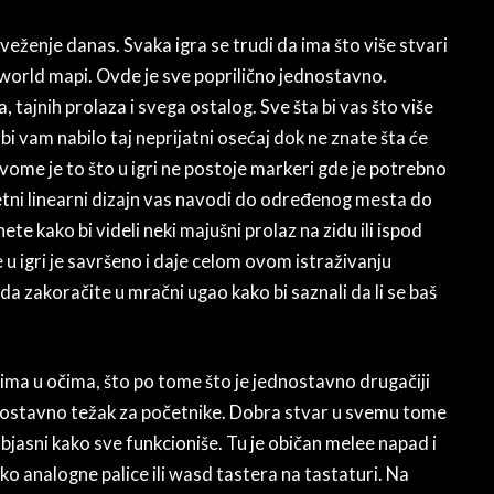
sveženje danas. Svaka igra se trudi da ima što više stvari
orld mapi. Ovde je sve poprilično jednostavno.
, tajnih prolaza i svega ostalog. Sve šta bi vas što više
bi vam nabilo taj neprijatni osećaj dok ne znate šta će
vome je to što u igri ne postoje markeri gde je potrebno
etni linearni dizajn vas navodi do određenog mesta do
e kako bi videli neki majušni prolaz na zidu ili ispod
e u igri je savršeno i daje celom ovom istraživanju
a zakoračite u mračni ugao kako bi saznali da li se baš
svima u očima, što po tome što je jednostavno drugačiji
dnostavno težak za početnike. Dobra stvar u svemu tome
bjasni kako sve funkcioniše. Tu je običan melee napad i
o analogne palice ili wasd tastera na tastaturi. Na