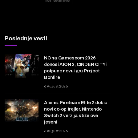
Poslednje vesti
NC na Gamescom 2026
donosi AION 2, CINDER CITY i
potpuno novu igru Project
Bonfire
6 August 2026
Aliens: Fireteam Elite 2 dobio
novi co-op trejler, Nintendo
Switch 2 verzija stiže ove
jeseni
6 August 2026