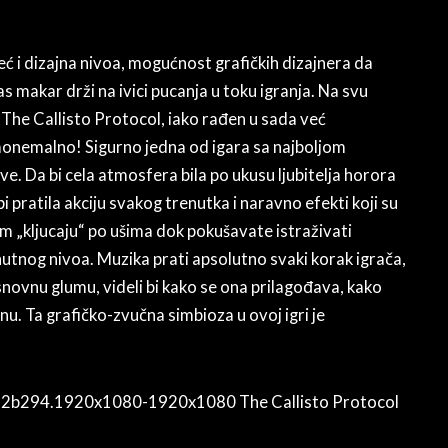
ć i dizajna nivoa, mogućnost grafičkih dizajnera da
as makar drži na ivici pucanja u toku igranja. Na svu
 The Callisto Protocol, iako rađen u sada već
monemalno! Sigurno jedna od igara sa najboljom
ve. Da bi cela atmosfera bila po ukusu ljubitelja horora
 pratila akciju svakog trenutka i naravno efekti koji su
am „kljucaju“ po ušima dok pokušavate istraživati
enutnog nivoa. Muzika prati apsolutno svaki korak igrača,
glasnovnu glumu, videli bi kako se ona prilagođava, kako
nu. Ta grafičko-zvučna simbioza u ovoj igri je