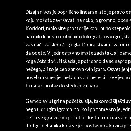
Dizajn nivoa je poprilično linearan, što je pravo o
koju možete završavati na nekoj ogromnoj open-w
Koridori, malo šire prostorije kao i puno stepenica
načinilo klaustrofobičnim dok igrate ovu igru, šta 
vas naći iza sledećeg ugla. Dobra stvar u svemu o
da odete. Vi jednostavno imate zadatak, ali pam
koga ćete doći. Nekada je potrebno da se napregnet
nečega, ali to je ceo žar ovakvih igara. Osvetljenj
poseban šmek jer nekada vam neće biti sve jedno d
tu nalazi prolaz do sledećeg nivoa.
Gameplay u igri na početku sija, takoreći šljašti 
nego u drugim igrama, toliko i po tome što je je
je što se igra već na početku dosta trudi da vam o
dodge mehanika koja se jednostavno aktivira prek