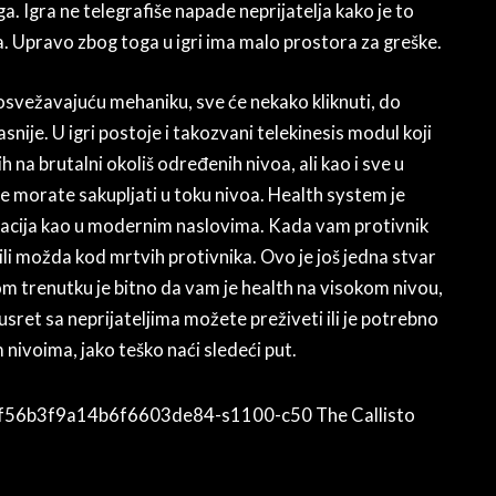
 Igra ne telegrafiše napade neprijatelja kako je to
a. Upravo zbog toga u igri ima malo prostora za greške.
 osvežavajuću mehaniku, sve će nekako kliknuti, do
ije. U igri postoje i takozvani telekinesis modul koji
 na brutalni okoliš određenih nivoa, ali kao i sve u
e morate sakupljati u toku nivoa. Health system je
eracija kao u modernim naslovima. Kada vam protivnik
ili možda kod mrtvih protivnika. Ovo je još jedna stvar
 trenutku je bitno da vam je health na visokom nivou,
 susret sa neprijateljima možete preživeti ili je potrebno
m nivoima, jako teško naći sledeći put.