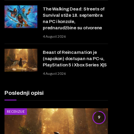
The Walking Dead: Streets of
Survival stiže 18. septembra
na PC i konzole,
prednarudžbine su otvorene
4 August 2026
Beast of Reincarnation je
(napokon) dostupan na PC-u,
PlayStation 5 i Xbox Series X|S
4 August 2026
Poslednji opisi
RECENZIJE
9