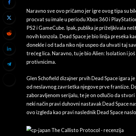
Naravno sve ovo pričamo jer igre ovog tipa su bil
procvat su imale u periodu Xbox 360 i PlayStatio
PS2 i GameCube. Ipak, publika je priželjkivala ne
novih konzola. Dead Space je bio linija preseka ka
donekle i od tada niko nije uspeo da uhvati taj s
trećeg lica. Naravno, tu je bio Alien: Isolation i jo
protivnicima.
Glen Schofield dizajner prvih Dead Space igara 
od neslavnog završetka njegove prve franšize. Do
zaboravljenom serijalu, te je on odlučio da stvori sv
neki način pravi duhovni nastavak Dead Space nas
ovo izgleda kao pravi naslednik Dead Space nasl