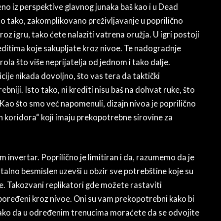
no iz perspektive glavnog junaka baš kao i u Dead
isto tako, zakomplikovano preživljavanje u poprilično
z igru, tako ćete nalaziti vatrena oružja. U igri postoji
ditima koje sakupljate kroz nivoe. Te nadogradnje
trola što više neprijatelja od jednom i tako dalje.
cije nikada dovoljno, što vas tera da taktički
iji. Isto tako, ni krediti nisu baš na dohvat ruke, što
 Kao što smo već napomenuli, dizajn nivoa je poprilično
ih koridora“ koji imaju prekopotrebne sirovine za
am invertar. Poprilično je limitiran i da, razumemo da je
totalno besmislen uzevši u obzir sve potrebštine koje su
. Takozvani replikatori gde možete rastaviti
poređeni kroz nivoe. Oni su vam prekopotrebni kako bi
tako da u određenim trenucima moraćete da se odvojite