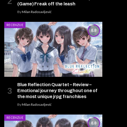
(Game) Freak off the leash
By
Milan Radosavljević
RECENZIJE
8.8
Blue Reflection Quartet – Review –
Emotional journey throughout one of
the most unique jrpg franchises
By
Milan Radosavljević
RECENZIJE
8.8