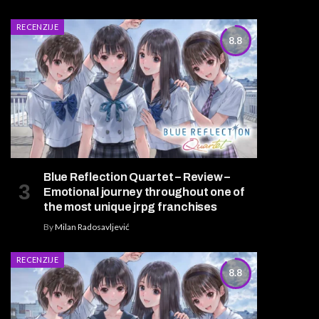
RECENZIJE
8.8
Blue Reflection Quartet – Review –
Emotional journey throughout one of
the most unique jrpg franchises
By
Milan Radosavljević
RECENZIJE
8.8