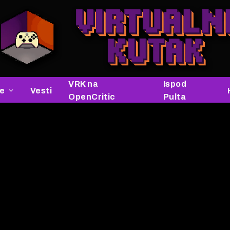
VRK na
Ispod
je
Vesti
OpenCritic
Pulta