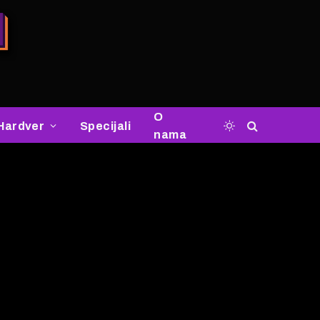
O
Hardver
Specijali
nama