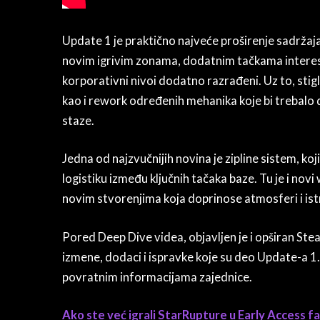
Update 1 je praktično najveće proširenje sadržaja
novim igrivim zonama, dodatnim tačkama interesa 
korporativni nivoi dodatno razrađeni. Uz to, stigli
kao i rework određenih mehanika koje bi trebalo 
staze.
Jedna od najzvučnijih novina je zipline sistem, ko
logistiku između ključnih tačaka baze. Tu je i novi 
novim stvorenjima koja doprinose atmosferi i ist
Pored Deep Dive videa, objavljen je i opširan St
izmene, dodaci i ispravke koje su deo Update-a 1.
povratnim informacijama zajednice.
Ako ste već igrali StarRupture u Early Access fa