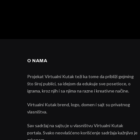
O NAMA
Projekat Virtualni Kutak teži ka tome da približi gejming
što široj publici, sa idejom da edukuje sve posetioce, o
igrama, kroz njih i sa njima na razne i kreativne načine.
Virtualni Kutak brend, logo, domen i sajt su privatnog
vlasništva.
Sav sadržaj na sajtu je u vlasništvu Virtualni Kutak
portala. Svako neovlašćeno korišćenje sadržaja kažnjivo je
zakonom.