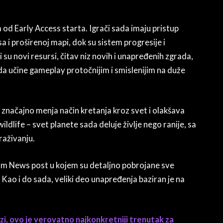
 od Early Access starta. Igrači sada imaju pristup
i proširenoj mapi, dok su sistem progresije i
 su novi resursi, čitav niz novih i unapređenih zgrada,
da učine gameplay protočnijim i smislenijim na duže
ji značajno menja način kretanja kroz svet i olakšava
wildlife – svet planete sada deluje življe nego ranije, sa
raživanju.
eam News post u kojem su detaljno pobrojane sve
 Kao i do sada, veliki deo unapređenja baziran je na
zi, ovo je verovatno najkonkretniji trenutak za