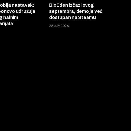
bija nastavak:
BioEden izčazi ovog
onovo udružuje
septembra, demo je već
ginalnim
dostupan na Steamu
rijala
28 July 2026