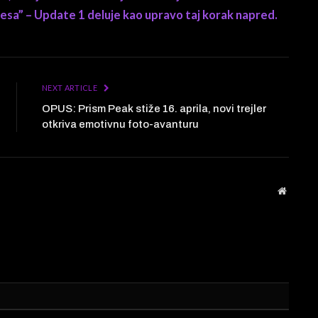
mesa” – Update 1 deluje kao upravo taj korak napred.
NEXT ARTICLE
OPUS: Prism Peak stiže 16. aprila, novi trejler
otkriva emotivnu foto-avanturu
Website