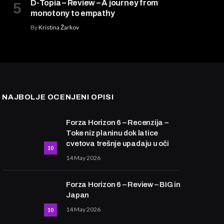
D-Topia – Review – A journey from
monotony to empathy
By
Kristina Žarkov
NAJBOLJE OCENJENI OPISI
Forza Horizon 6 – Recenzija –
Toke niz planinu dok latice
cvetova trešnje upadaju u oči
10
14 May 2026
Forza Horizon 6 – Review – BIG in
Japan
14 May 2026
10