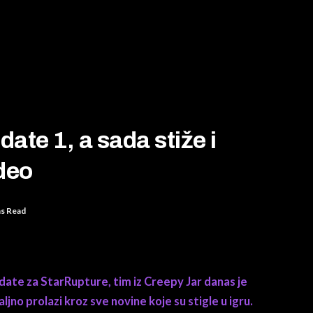
ate 1, a sada stiže i
deo
ns Read
update za StarRupture, tim iz Creepy Jar danas je
jno prolazi kroz sve novine koje su stigle u igru.