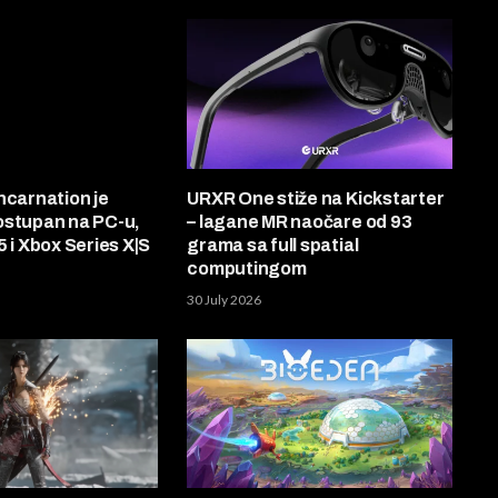
ncarnation je
URXR One stiže na Kickstarter
ostupan na PC-u,
– lagane MR naočare od 93
5 i Xbox Series X|S
grama sa full spatial
computingom
30 July 2026