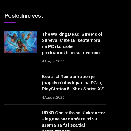
Poslednje vesti
The Walking Dead: Streets of
Survival stiže 18. septembra
na PC i konzole,
prednarudžbine su otvorene
4 August 2026
Beast of Reincarnation je
(napokon) dostupan na PC-u,
PlayStation 5 i Xbox Series X|S
4 August 2026
URXR One stiže na Kickstarter
– lagane MR naočare od 93
grama sa full spatial