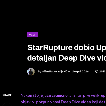
VESTI
StarRupture dobio Upd
detaljan Deep Dive vi
By
Milan Radosavljević
10 April 2026
2 Mi
Nakon što je juče zvanično lansiran prvi veliki 
SHARE
objavio i potpuno novi Deep Dive video koji detal