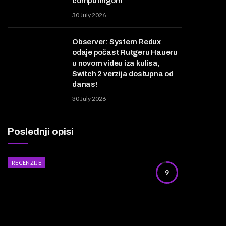
computingom
30 July 2026
Observer: System Redux
odaje počast Rutgeru Haueru
u novom videu iza kulisa,
Switch 2 verzija dostupna od
danas!
30 July 2026
Poslednji opisi
RECENZIJE
9