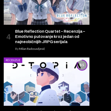
Blue Reflection Quartet – Recenzija –
Emotivno putovanje kroz jedan od
najneobičnijih JRPG serijala
By
Milan Radosavljević
RECENZIJE
8.5