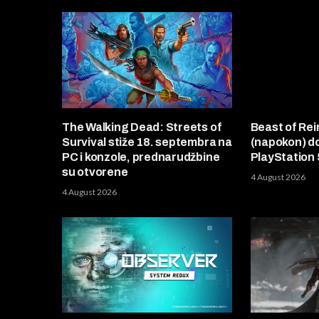
The Walking Dead: Streets of
Beast of Rei
Survival stiže 18. septembra na
(napokon) d
PC i konzole, prednarudžbine
PlayStation 
su otvorene
4 August 2026
4 August 2026