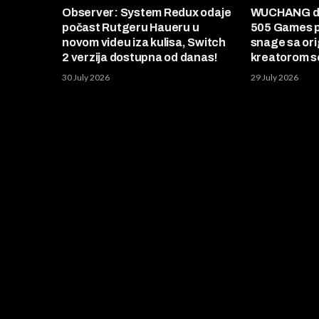
Observer: System Redux odaje
WUCHANG do
počast Rutgeru Haueru u
505 Games p
novom videu iza kulisa, Switch
snage sa ori
2 verzija dostupna od danas!
kreatorom se
30 July 2026
29 July 2026