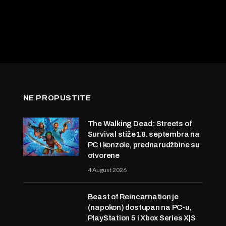
NE PROPUSTITE
The Walking Dead: Streets of
Survival stiže 18. septembra na
PC i konzole, prednarudžbine su
otvorene
4 August 2026
Beast of Reincarnation je
(napokon) dostupan na PC-u,
PlayStation 5 i Xbox Series X|S