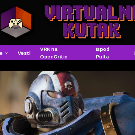
VRK na
Ispod
je
Vesti
OpenCritic
Pulta