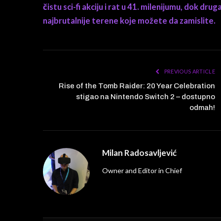
čistu sci-fi akciju i rat u 41. milenijumu, dok dru
najbrutalnije terene koje možete da zamislite.
PREVIOUS ARTICLE
Rise of the Tomb Raider: 20 Year Celebration
stigao na Nintendo Switch 2 – dostupno
odmah!
Milan Radosavljević
Owner and Editor in Chief