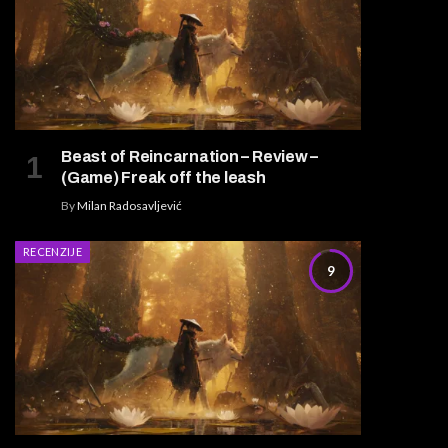
Beast of Reincarnation – Review –
(Game) Freak off the leash
By
Milan Radosavljević
RECENZIJE
9