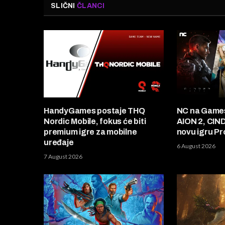
SLIČNI
ČLANCI
HandyGames postaje THQ
NC na Game
Nordic Mobile, fokus će biti
AION 2, CIN
premium igre za mobilne
novu igru Pr
uređaje
6 August 2026
7 August 2026