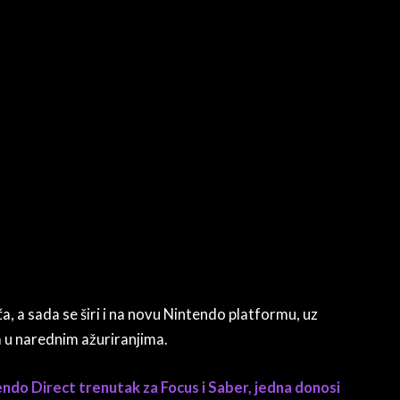
 a sada se širi i na novu Nintendo platformu, uz
 u narednim ažuriranjima.
endo Direct trenutak za Focus i Saber, jedna donosi