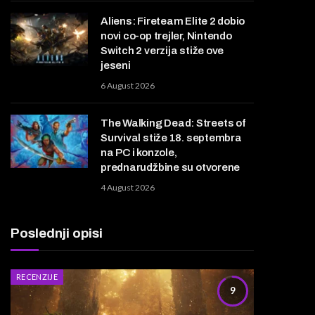
Aliens: Fireteam Elite 2 dobio
novi co-op trejler, Nintendo
Switch 2 verzija stiže ove
jeseni
6 August 2026
The Walking Dead: Streets of
Survival stiže 18. septembra
na PC i konzole,
prednarudžbine su otvorene
4 August 2026
Poslednji opisi
RECENZIJE
9