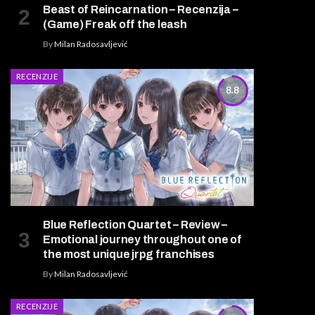
Beast of Reincarnation – Recenzija –
(Game) Freak off the leash
By
Milan Radosavljević
RECENZIJE
8.8
Blue Reflection Quartet – Review –
Emotional journey throughout one of
the most unique jrpg franchises
By
Milan Radosavljević
RECENZIJE