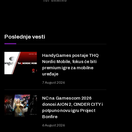
Poslednje vesti
HandyGames postaje THQ
Nordic Mobile, fokus će biti
premium igre za mobilne
uređaje
7 August 2026
NC na Gamescom 2026
donosi AION 2, CINDER CITY i
potpuno novu igru Project
Bonfire
6 August 2026