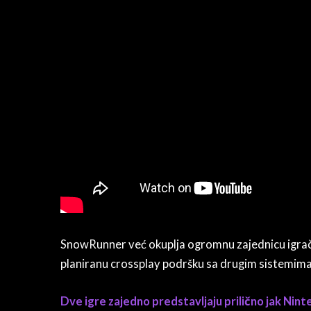
SnowRunner već okuplja ogromnu zajednicu igrača,
planiranu crossplay podršku sa drugim sistemima
Dve igre zajedno predstavljaju prilično jak Nint