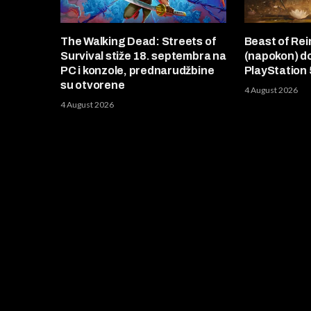
The Walking Dead: Streets of
Beast of Rei
Survival stiže 18. septembra na
(napokon) d
PC i konzole, prednarudžbine
PlayStation 
su otvorene
4 August 2026
4 August 2026