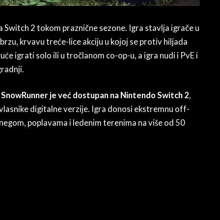
a Switch 2 tokom praznične sezone. Igra stavlja igrače u
zu, krvavu treće-lice akciju u kojoj se protiv hiljada
e igrati solo ili u tročlanom co-op-u, a igra nudi i PvE i
radnji.
,
SnowRunner je već dostupan na Nintendo Switch 2
,
asnike digitalne verzije. Igra donosi ekstremnu off-
, snegom, poplavama i ledenim terenima na više od 50