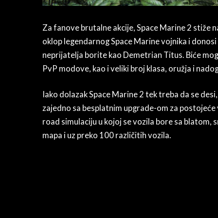
Za fanove brutalne akcije, Space Marine 2 stiže n
oklop legendarnog Space Marine vojnika i donosi br
neprijatelja borite kao Demetrian Titus. Biće moguć
PvP modove, kao i veliki broj klasa, oružja i nadog
Iako dolazak Space Marine 2 tek treba da se desi
zajedno sa besplatnim upgrade-om za postojeće vl
road simulaciju u kojoj se vozila bore sa blatom
mapa i uz preko 100 različitih vozila.