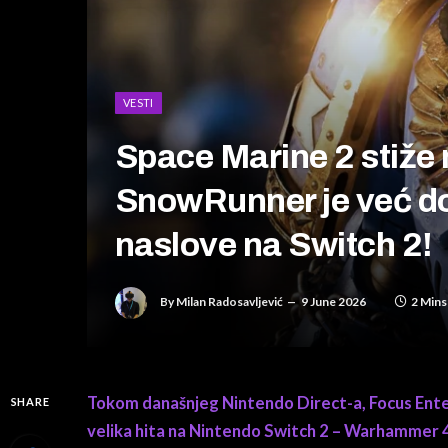
VESTI
Space Marine 2 stiže 
SnowRunner je već do
naslove na Switch 2!
By
Milan Radosavljević
9 June 2026
2 Mins
Tokom današnjeg Nintendo Direct-a, Focus Enter
SHARE
velika hita na Nintendo Switch 2 – Warhammer 