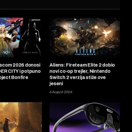
scom 2026 donosi
Aliens: Fireteam Elite 2 dobio
DER CITY i potpuno
novi co-op trejler, Nintendo
oject Bonfire
Switch 2 verzija stiže ove
jeseni
6 August 2026