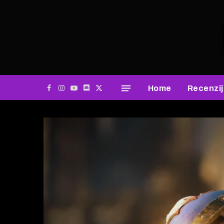
Home
Recenzi
Facebook
Instagram
YouTube
Discord
X
(Twitter)