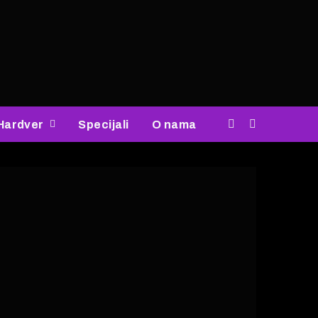
Hardver
Specijali
O nama