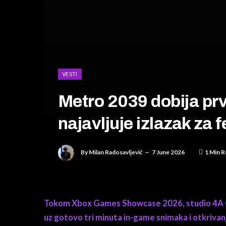
VESTI
Metro 2039 dobija prvi
najavljuje izlazak za 
By
Milan Radosavljević
7 June 2026
1 Min R
Tokom Xbox Games Showcase 2026, studio 4A G
uz gotovo tri minuta in-game snimaka i otkrivan