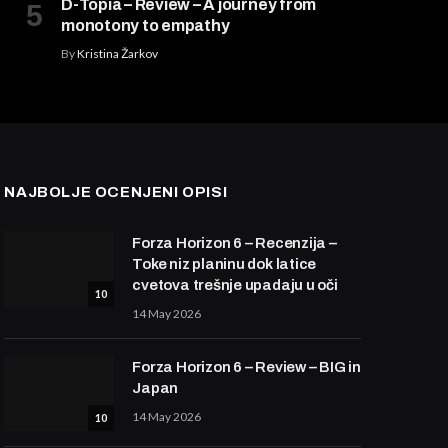
D-Topia – Review – A journey from
monotony to empathy
By
Kristina Žarkov
NAJBOLJE OCENJENI OPISI
Forza Horizon 6 – Recenzija –
Toke niz planinu dok latice
cvetova trešnje upadaju u oči
10
14 May 2026
Forza Horizon 6 – Review – BIG in
Japan
14 May 2026
10