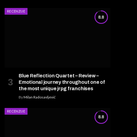
RECENZIJE
8.8
Blue Reflection Quartet – Review –
Emotional journey throughout one of
the most unique jrpg franchises
By
Milan Radosavljević
RECENZIJE
8.8