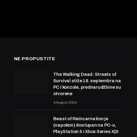
NE PROPUSTITE
The Walking Dead: Streets of
Survival stiže 18. septembra na
PC i konzole, prednarudžbine su
otvorene
4 August 2026
Beast of Reincarnation je
(napokon) dostupan na PC-u,
PlayStation 5 i Xbox Series X|S