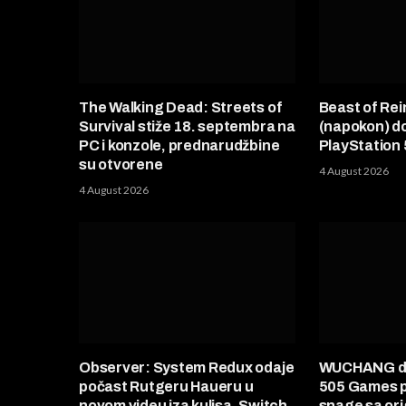
The Walking Dead: Streets of
Beast of Rei
Survival stiže 18. septembra na
(napokon) d
PC i konzole, prednarudžbine
PlayStation 
su otvorene
4 August 2026
4 August 2026
Observer: System Redux odaje
WUCHANG do
počast Rutgeru Haueru u
505 Games p
novom videu iza kulisa, Switch
snage sa ori