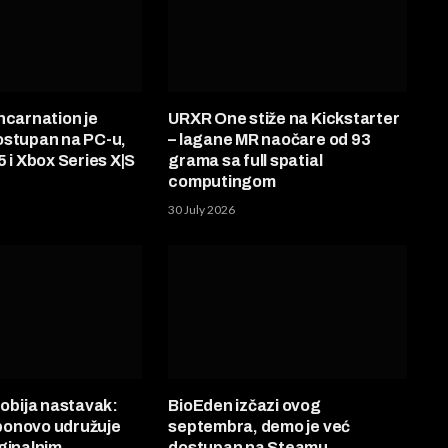
ncarnation je
URXR One stiže na Kickstarter
ostupan na PC-u,
– lagane MR naočare od 93
5 i Xbox Series X|S
grama sa full spatial
computingom
30 July 2026
bija nastavak:
BioEden izčazi ovog
onovo udružuje
septembra, demo je već
ginalnim
dostupan na Steamu