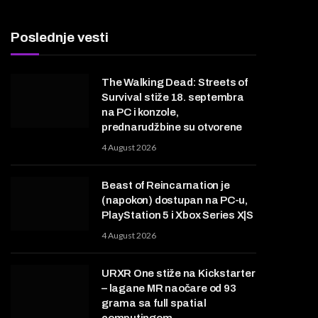
Poslednje vesti
The Walking Dead: Streets of
Survival stiže 18. septembra
na PC i konzole,
prednarudžbine su otvorene
4 August 2026
Beast of Reincarnation je
(napokon) dostupan na PC-u,
PlayStation 5 i Xbox Series X|S
4 August 2026
URXR One stiže na Kickstarter
– lagane MR naočare od 93
grama sa full spatial
computingom