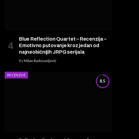
Blue Reflection Quartet – Recenzija –
Emotivno putovanje kroz jedan od
najneobičnijih JRPG serijala
By
Milan Radosavljević
RECENZIJE
8.5