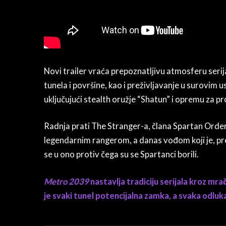
Novi trailer vraća prepoznatljivu atmosferu serij
tunela i površine, kao i preživljavanje u surovim 
uključujući stealth oružje “Shatun” i opremu za pro
Radnja prati The Stranger-a, člana Spartan Order
legendarnim rangerom, a danas vođom koji je, pre
se u ono protiv čega su se Spartanci borili.
Metro 2039
nastavlja tradiciju serijala kroz mračn
je svaki tunel potencijalna zamka, a svaka odluka