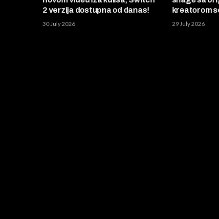
2 verzija dostupna od danas!
kreatorom se
30 July 2026
29 July 2026