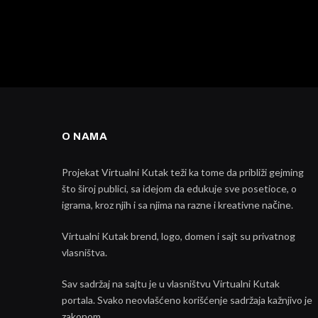
O NAMA
Projekat Virtualni Kutak teži ka tome da približi gejming
što široj publici, sa idejom da edukuje sve posetioce, o
igrama, kroz njih i sa njima na razne i kreativne načine.
Virtualni Kutak brend, logo, domen i sajt su privatnog
vlasništva.
Sav sadržaj na sajtu je u vlasništvu Virtualni Kutak
portala. Svako neovlašćeno korišćenje sadržaja kažnjivo je
zakonom.