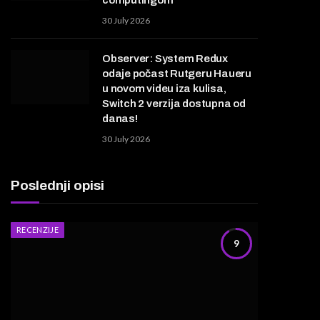
30 July 2026
Observer: System Redux
odaje počast Rutgeru Haueru
u novom videu iza kulisa,
Switch 2 verzija dostupna od
danas!
30 July 2026
Poslednji opisi
RECENZIJE
9