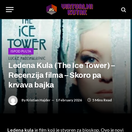
ISPOD PULTA
Ledena Kula (The Ice Tower) –
Recenzija filma – Skoro pa
krvava bajka
By
Kristian Hajder
1 February 2026
5 Mins Read
Ledena kula
je film koji je stvoren za bioskop. Ovo je novi