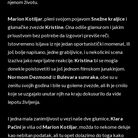
njenom životu.
Marion Kotiljar
, pleni svojom pojavom
Snežne kraljice
i
glumačke zvezde
Kristine
. Ona odiše glamurom i jakim
prisustvom bez potrebe da izgovori previše reči.
Istovremeno isijava iz nje jedan oportunistički momenat, ili
još bolje napisano, jedne grabljivice, i u nekolicini scena
izaziva jako neprijatne reakcije.
Kristina
bi se mogla
donekle poistovetiti sa još jednom filmskom junakinjom.
Normom Dezmond
iz
Bulevara sumraka
, obe su u
zenitu svojih godina i bile su goleme zvezde, ali ih je crnilo
koje se uzgajalo unutar njih na kraju dokusurilo da vide
lepotu življenja.
I jedna mala zanimljivost u vezi naše dve glumice,
Klara
Paćini
je viša od
Marion Kotiljar
, možda to nekome deluje
kao nebitan podatak, ali tu opet dolazimo do toga kako