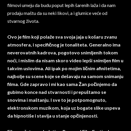
filmovi umeju da budu poput lepih šarenih laža i da nam
prodaju maštu da su neki likovi, a i glumice veće od
stvarnog života.
Ovo je film koji polaže sva svoja jaja u košaru zvanu
atmosfera, i specifičnog je tonaliteta. Generalno ima
neverovatnih kadrova, pogotovo snimljenih tokom
noći, i mislim da nisam skoro video lepši snimljen film u
takvim uslovima. Ali ipak po mojim ličnim afinitetima,
najbolje su scene koje se dešavaju na samom snimanju
filma. Gde zapravo i mi kao sama Žan počinjemo da
gubimo konce nad stvarnosti i prepuštamo se
snovima i maštanju. I sve to je potpomognuto,
elektronskom muzikom, koja uz bogate slike uspeva
da hipnotiše i stavlja u stanje opčinjenosti.