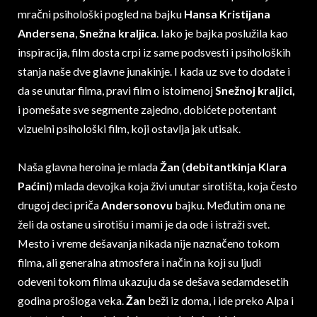
mračni psihološki pogled na bajku
Hansa Kristijana
Andersena
,
Snežna kraljica
. Iako je bajka poslužila kao
inspiracija, film dosta crpi iz same podsvesti i psiholoških
stanja naše dve glavne junakinje. I kada uz sve to dodate i
da se unutar filma, pravi film o istoimenoj
Snežnoj kraljici,
i pomešate sve segmente zajedno, dobićete potentant
vizuelni psihološki film, koji ostavlja jak utisak.
Naša glavna heroina je mlada
Žan
(
debitantkinja Klara
Paćini
) mlada devojka koja živi unutar sirotišta, koja često
drugoj deci priča
Andersonovu
bajku. Međutim ona ne
želi da ostane u sirotišu i mami je da ode i istraži svet.
Mesto i vreme dešavanja nikada nije naznačeno tokom
filma, ali generalna atmosfera i način na koji su ljudi
odeveni tokom filma ukazuju da se dešava sedamdesetih
godina prošloga veka.
Žan
beži iz doma, i ide preko Alpa i