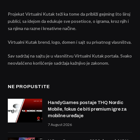
Projekat Virtualni Kutak teži ka tome da približi gejming što široj
publici, sa idejom da edukuje sve posetioce, o igrama, kroz njih i
sa njima na razne i kreativne načine.
Virtualni Kutak brend, logo, domen i sajt su privatnog vlasništva.
Sav sadržaj na sajtu je u vlasništvu Virtualni Kutak portala. Svako
neovlašćeno korišćenje sadržaja kažnjivo je zakonom.
NE PROPUSTITE
HandyGames postaje THQ Nordic
Mobile, fokus će biti premium igre za
mobilne uređaje
7 August 2026