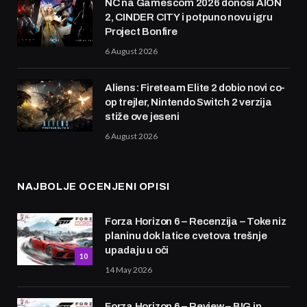
NC na Gamescom 2026 donosi AION
2, CINDER CITY i potpuno novu igru
Project Bonfire
6 August 2026
Aliens: Fireteam Elite 2 dobio novi co-
op trejler, Nintendo Switch 2 verzija
stiže ove jeseni
6 August 2026
NAJBOLJE OCENJENI OPISI
Forza Horizon 6 – Recenzija – Toke niz
planinu dok latice cvetova trešnje
upadaju u oči
10
14 May 2026
Forza Horizon 6 – Review – BIG in