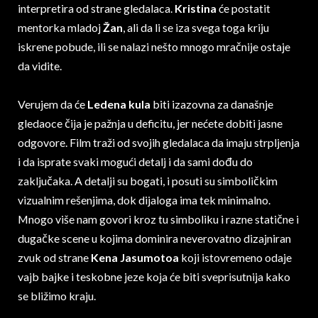
interpretira od strane gledalaca.
Kristina
će postatit
mentorka mladoj
Žan
, ali da li se iza svega toga kriju
iskrene pobude, ili se nalazi nešto mnogo mračnije ostaje
da vidite.
Verujem da će
Ledena kula
biti izazovna za današnje
gledaoce čija je pažnja u deficitu, jer nećete dobiti jasne
odgovore. Film traži od svojih gledalaca da imaju strpljenja
i da isprate svaki mogući detalj i da sami dođu do
zaključaka. A detalji su bogati, i posuti su simboličkim
vizualnim rešenjima, dok dijaloga ima tek minimalno.
Mnogo više nam govori kroz tu simboliku i razne statične i
dugačke scene u kojima dominira neverovatno dizajniran
zvuk od strane
Kena Jasumotoa
koji istovremeno odaje
vajb bajke i teskobne jeze koja će biti sveprisutnija kako
se bližimo kraju.