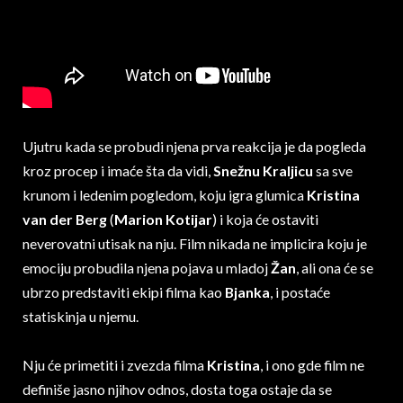
Ujutru kada se probudi njena prva reakcija je da pogleda
kroz procep i imaće šta da vidi,
Snežnu Kraljicu
sa sve
krunom i ledenim pogledom, koju igra glumica
Kristina
van der Berg
(
Marion Kotijar
) i koja će ostaviti
neverovatni utisak na nju. Film nikada ne implicira koju je
emociju probudila njena pojava u mladoj
Žan
, ali ona će se
ubrzo predstaviti ekipi filma kao
Bjanka
, i postaće
statiskinja u njemu.
Nju će primetiti i zvezda filma
Kristina
, i ono gde film ne
definiše jasno njihov odnos, dosta toga ostaje da se