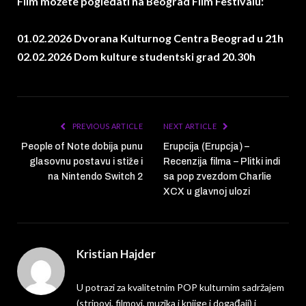
Film možete pogledati na Beograd Film Festivalu:
01.02.2026 Dvorana Kulturnog Centra Beograd u 21h
02.02.2026 Dom kulture studentski grad 20.30h
PREVIOUS ARTICLE
NEXT ARTICLE
People of Note dobija punu
Erupcija (Erupcja) –
glasovnu postavu i stiže i
Recenzija filma – Plitki indi
na Nintendo Switch 2
sa pop zvezdom Charlie
XCX u glavnoj ulozi
Kristian Hajder
U potrazi za kvalitetnim POP kulturnim sadržajem
(stripovi, filmovi, muzika i knjige i događaji) i