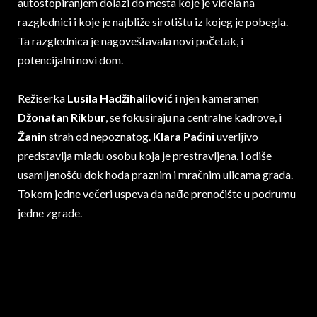
autostopiranjem dolazi do mesta koje je videla na
razglednici i koje je najbliže sirotištu iz kojeg je pobegla.
Ta razglednica je nagoveštavala novi početak, i
potencijalni novi dom.
Režiserka
Lusila Hadžihalilović
i njen kameramen
Džonatan Rikbur
, se fokusiraju na centralne kadrove, i
Žanin
strah od nepoznatog.
Klara Paćini
uverljivo
predstavlja mladu osobu koja je prestravljena, i odiše
usamljenošću dok hoda praznim i mračnim ulicama grada.
Tokom jedne večeri uspeva da nađe prenoćište u podrumu
jedne zgrade.