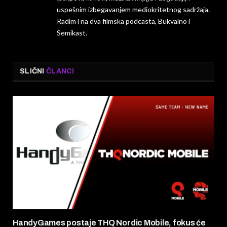
uspešnim izbegavanjem mediokritetnog sadržaja.
Radim i na dva filmska podcasta, Bukvalno i
Semikast.
SLIČNI
ČLANCI
HandyGames postaje THQ Nordic Mobile, fokus će