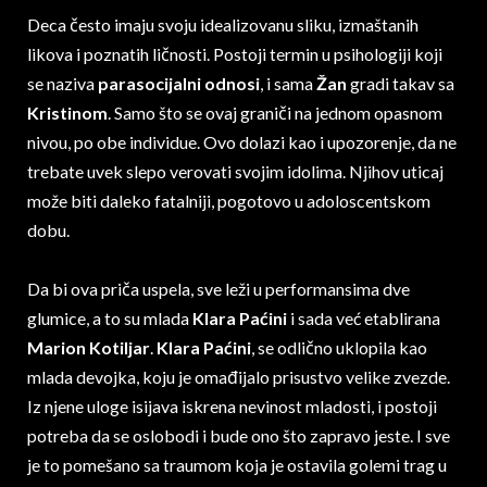
Deca često imaju svoju idealizovanu sliku, izmaštanih
likova i poznatih ličnosti. Postoji termin u psihologiji koji
se naziva
parasocijalni odnosi
, i sama
Žan
gradi takav sa
Kristinom
. Samo što se ovaj graniči na jednom opasnom
nivou, po obe individue. Ovo dolazi kao i upozorenje, da ne
trebate uvek slepo verovati svojim idolima. Njihov uticaj
može biti daleko fatalniji, pogotovo u adoloscentskom
dobu.
Da bi ova priča uspela, sve leži u performansima dve
glumice, a to su mlada
Klara Paćini
i sada već etablirana
Marion Kotiljar
.
Klara Paćini
, se odlično uklopila kao
mlada devojka, koju je omađijalo prisustvo velike zvezde.
Iz njene uloge isijava iskrena nevinost mladosti, i postoji
potreba da se oslobodi i bude ono što zapravo jeste. I sve
je to pomešano sa traumom koja je ostavila golemi trag u