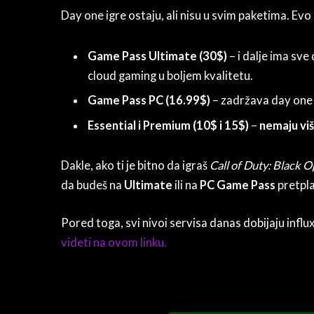
Day one igre ostaju, ali nisu u svim paketima. Evo 
Game Pass Ultimate (30$)
– i dalje ima sve
cloud gaming u boljem kvalitetu.
Game Pass PC (16.99$)
– zadržava day one 
Essential i Premium (10$ i 15$)
–
nemaju viš
Dakle, ako ti je bitno da igraš
Call of Duty: Black O
da budeš na
Ultimate
ili na
PC Game Pass
pretpla
Pored toga, svi nivoi servisa danas dobijaju influ
videti na ovom linku.