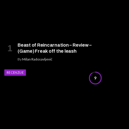
Beast of Reincarnation – Review –
(Game) Freak off the leash
By
Milan Radosavljević
RECENZIJE
9