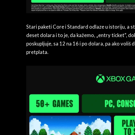
Stari paketi Core i Standard odlaze u istoriju, a s
deset dolara i to je, da kažemo, „entry ticket“,
poskupljuje, sa 12 na 16 i po dolara, pa ako voliš
pretplata.