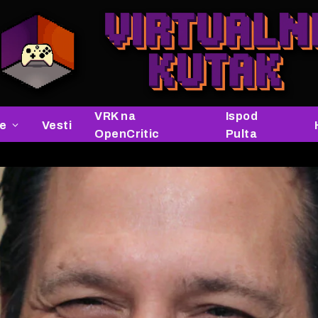
VRK na
Ispod
je
Vesti
OpenCritic
Pulta