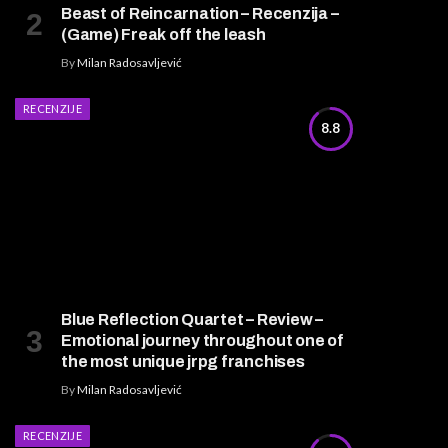
Beast of Reincarnation – Recenzija –
(Game) Freak off the leash
By
Milan Radosavljević
RECENZIJE
8.8
Blue Reflection Quartet – Review –
Emotional journey throughout one of
the most unique jrpg franchises
By
Milan Radosavljević
RECENZIJE