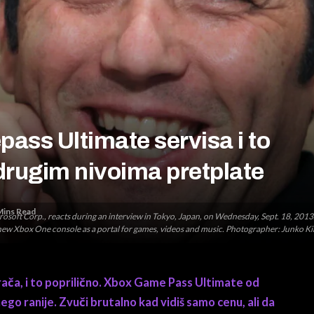
ass Ultimate servisa i to
drugim nivoima pretplate
Mins Read
crosoft Corp., reacts during an interview in Tokyo, Japan, on Wednesday, Sept. 18, 2013
 the new Xbox One console as a portal for games, videos and music. Photographer: Junko
ača, i to poprilično. Xbox Game Pass Ultimate od
go ranije. Zvuči brutalno kad vidiš samo cenu, ali da