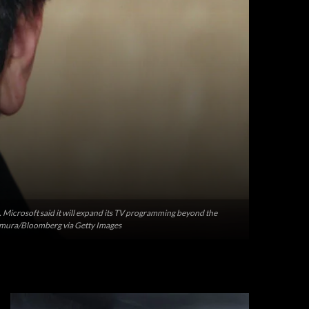
. Microsoft said it will expand its TV programming beyond the
 Kimura/Bloomberg via Getty Images