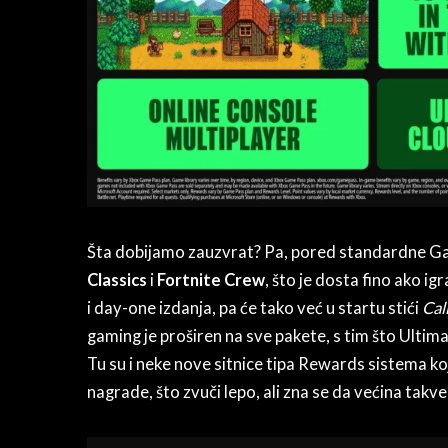
Šta dobijamo zauzvrat? Pa, pored standardne Gam
Classics
i
Fortnite Crew
, što je dosta fino ako igr
i day-one izdanja, pa će tako već u startu stići
Cal
gaming je proširen na sve pakete, s tim što Ulti
Tu su i neke nove sitnice tipa Rewards sistema ko
nagrade, što zvuči lepo, ali zna se da većina takve 