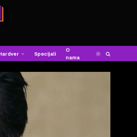
O
Hardver
Specijali
nama