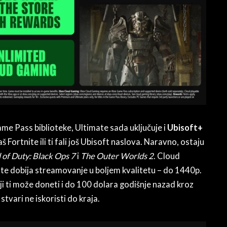
e Pass biblioteke, Ultimate sada uključuje i
Ubisoft+
aš Fortnite ili ti fali još Ubisoft naslova. Naravno, ostaju
l of Duty: Black Ops 7
i
The Outer Worlds 2
. Cloud
mate dobija streamovanje u boljem kvalitetu – do 1440p.
ji ti može doneti i do 100 dolara godišnje nazad kroz
stvari ne iskoristi do kraja.