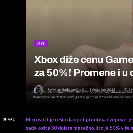
VESTI
Xbox diže cenu Gamep
za 50%! Promene i u 
By
Milan Radosavljević
1 October 2025
3 
Phil Spencer, corporate vice president of Microsoft Studios at Mi
show based on its best-selling Halo game as it tries to position
Microsoft je rešio da opet prodrma džepove igr
SHARE
sada košta 30 dolara mesečno, što je 50% više ne