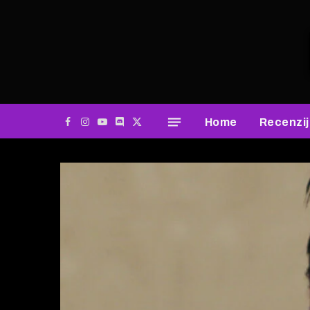
Home
Recenzi
Facebook
Instagram
YouTube
Discord
X
(Twitter)