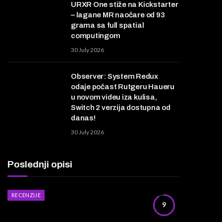
URXR One stiže na Kickstarter
– lagane MR naočare od 93
grama sa full spatial
computingom
30 July 2026
Observer: System Redux
odaje počast Rutgeru Haueru
u novom videu iza kulisa,
Switch 2 verzija dostupna od
danas!
30 July 2026
Poslednji opisi
RECENZIJE
9