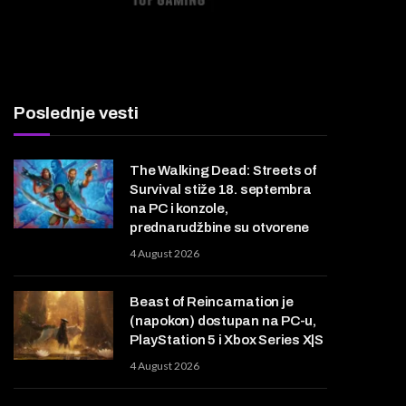
Poslednje vesti
The Walking Dead: Streets of
Survival stiže 18. septembra
na PC i konzole,
prednarudžbine su otvorene
4 August 2026
Beast of Reincarnation je
(napokon) dostupan na PC-u,
PlayStation 5 i Xbox Series X|S
4 August 2026