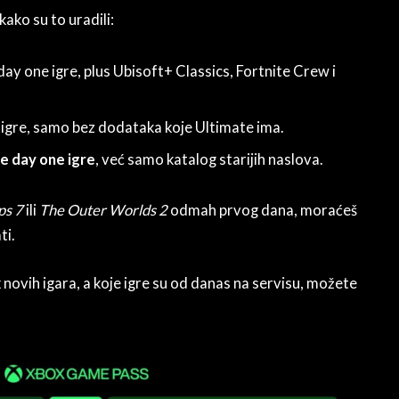
kako su to uradili:
 day one igre, plus Ubisoft+ Classics, Fortnite Crew i
igre, samo bez dodataka koje Ultimate ima.
e day one igre
, već samo katalog starijih naslova.
ps 7
ili
The Outer Worlds 2
odmah prvog dana, moraćeš
ti.
x novih igara, a koje igre su od danas na servisu, možete