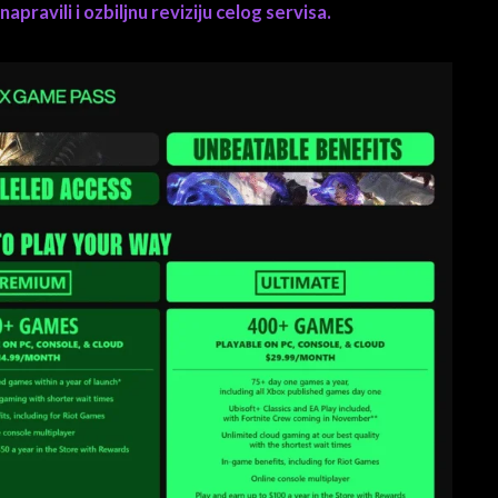
apravili i ozbiljnu reviziju celog servisa.