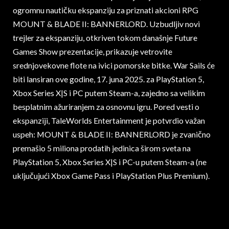
ogromnu nautičku ekspanziju za priznati akcioni RPG
MOUNT & BLADE II: BANNERLORD. Uzbudljiv novi
trejler za ekspanziju, otkriven tokom današnje Future
Games Show prezentacije, prikazuje vetrovite
srednjovekovne flote na ivici pomorske bitke. War Sails će
biti lansiran ove godine, 17. juna 2025. za PlayStation 5,
Xbox Series X|S i PC putem Steam-a, zajedno sa velikim
besplatnim ažuriranjem za osnovnu igru. Pored vesti o
ekspanziji, TaleWorlds Entertainment je potvrdio važan
uspeh: MOUNT & BLADE II: BANNERLORD je zvanično
premašio 5 miliona prodatih jedinica širom sveta na
PlayStation 5, Xbox Series X|S i PC-u putem Steam-a (ne
uključujući Xbox Game Pass i PlayStation Plus Premium).