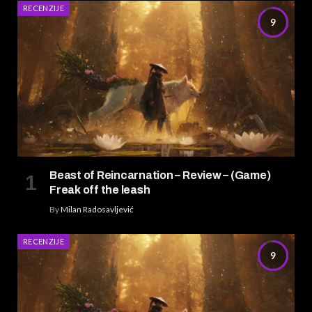
RECENZIJE
9
Beast of Reincarnation – Review – (Game)
Freak off the leash
By
Milan Radosavljević
RECENZIJE
9