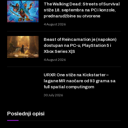
The Walking Dead: Streets of Survival
stiže 18. septembra na PC i konzole,
prednarudžbine su otvorene
4 August 2026
Beast of Reincarnation je (napokon)
dostupan na PC-u, PlayStation 5 i
Xbox Series X|S
4 August 2026
URXR One stiže na Kickstarter –
lagane MR naočare od 93 grama sa
full spatial computingom
30 July 2026
Poslednji opisi