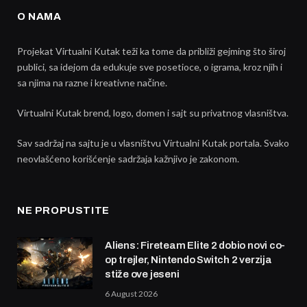
O NAMA
Projekat Virtualni Kutak teži ka tome da približi gejming što široj
publici, sa idejom da edukuje sve posetioce, o igrama, kroz njih i
sa njima na razne i kreativne načine.
Virtualni Kutak brend, logo, domen i sajt su privatnog vlasništva.
Sav sadržaj na sajtu je u vlasništvu Virtualni Kutak portala. Svako
neovlašćeno korišćenje sadržaja kažnjivo je zakonom.
NE PROPUSTITE
Aliens: Fireteam Elite 2 dobio novi co-
op trejler, Nintendo Switch 2 verzija
stiže ove jeseni
6 August 2026