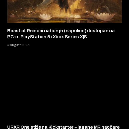
Beast of Reincarnation je (napokon) dostupan na
PC-u, PlayStation 5 i Xbox Series X|S
4 August 2026
URXR One stiže na Kickstarter – lagane MR naočare