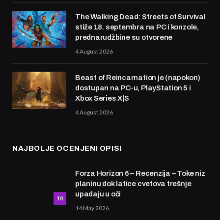
The Walking Dead: Streets of Survival
stiže 18. septembra na PC i konzole,
prednarudžbine su otvorene
4 August 2026
Beast of Reincarnation je (napokon)
dostupan na PC-u, PlayStation 5 i
Xbox Series X|S
4 August 2026
NAJBOLJE OCENJENI OPISI
Forza Horizon 6 – Recenzija – Toke niz
planinu dok latice cvetova trešnje
upadaju u oči
10
14 May 2026