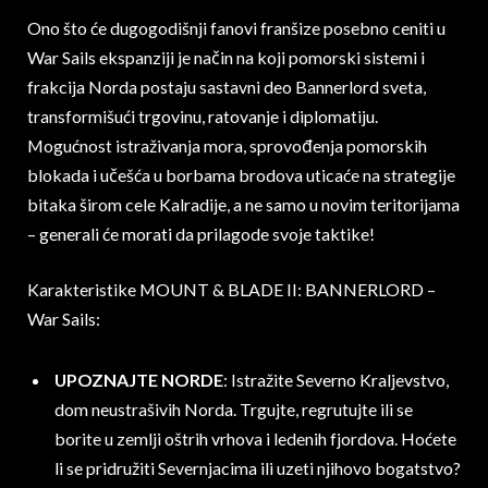
Ono što će dugogodišnji fanovi franšize posebno ceniti u
War Sails ekspanziji je način na koji pomorski sistemi i
frakcija Norda postaju sastavni deo Bannerlord sveta,
transformišući trgovinu, ratovanje i diplomatiju.
Mogućnost istraživanja mora, sprovođenja pomorskih
blokada i učešća u borbama brodova uticaće na strategije
bitaka širom cele Kalradije, a ne samo u novim teritorijama
– generali će morati da prilagode svoje taktike!
Karakteristike MOUNT & BLADE II: BANNERLORD –
War Sails:
UPOZNAJTE NORDE
: Istražite Severno Kraljevstvo,
dom neustrašivih Norda. Trgujte, regrutujte ili se
borite u zemlji oštrih vrhova i ledenih fjordova. Hoćete
li se pridružiti Severnjacima ili uzeti njihovo bogatstvo?