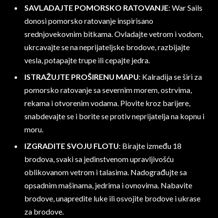
SAVLADAJTE POMORSKO RATOVANJE
: War Sails
donosi pomorsko ratovanje inspirisano
srednjovekovnim bitkama. Ovladajte vetrom i vodom,
ukrcavajte se na neprijateljske brodove, razbijajte
vesla, potapajte trupe ili cepajte jedra.
ISTRAŽUJTE PROŠIRENU MAPU
: Kalradija se širi za
pomorsko ratovanje sa severnim morem, ostrvima,
rekama i otvorenim vodama. Plovite kroz barijere,
snabdevajte se i borite se protiv neprijatelja na kopnu i
moru.
IZGRADITE SVOJU FLOTU
: Birajte između 18
brodova, svaki sa jedinstvenom upravljivošću
oblikovanom vetrom i talasima. Nadograđujte sa
opsadnim mašinama, jedrima i ovnovima. Nabavite
brodove, unapredite luke ili osvojite brodove i ukrase
za brodove.