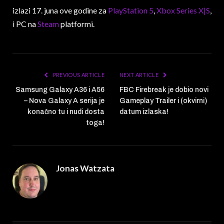
izlazi 17. juna ove godine za
PlayStation 5
,
Xbox Series X|S
,
i PC na
Steam
platformi.
PREVIOUS ARTICLE
NEXT ARTICLE
Samsung Galaxy A36 i A56
FBC Firebreak je dobio novi
– Nova Galaxy A serija je
Gameplay Trailer i (okvirni)
konačno tu i nudi dosta
datum izlaska!
toga!
Jonas Watzata