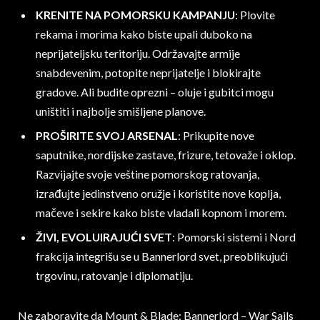
KRENITE NA POMORSKU KAMPANJU
: Plovite
rekama i morima kako biste upali duboko na
neprijateljsku teritoriju. Održavajte armije
snabdevenim, potopite neprijatelje i blokirajte
gradove. Ali budite oprezni – oluje i gubitci mogu
uništiti i najbolje smišljene planove.
PROŠIRITE SVOJ ARSENAL
: Prikupite nove
saputnike, nordijske zastave, frizure, tetovaže i oklop.
Razvijajte svoje veštine pomorskog ratovanja,
izrađujte jedinstveno oružje i koristite nove koplja,
mačeve i sekire kako biste vladali kopnom i morem.
ŽIVI, EVOLUIRAJUĆI SVET
: Pomorski sistemi i Nord
frakcija integrišu se u Bannerlord svet, preoblikujući
trgovinu, ratovanje i diplomatiju.
Ne zaboravite da Mount & Blade: Bannerlord – War Sails