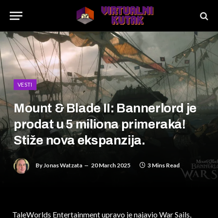
VESTI
Mount & Blade II: Bannerlord je
prodat u 5 miliona primeraka!
Stiže nova ekspanzija.
By
Jonas Watzata
20 March 2025
3 Mins Read
TaleWorlds Entertainment upravo je najavio War Sails,