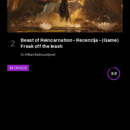
Beast of Reincarnation – Recenzija – (Game)
Freak off the leash
By
Milan Radosavljević
RECENZIJE
8.8