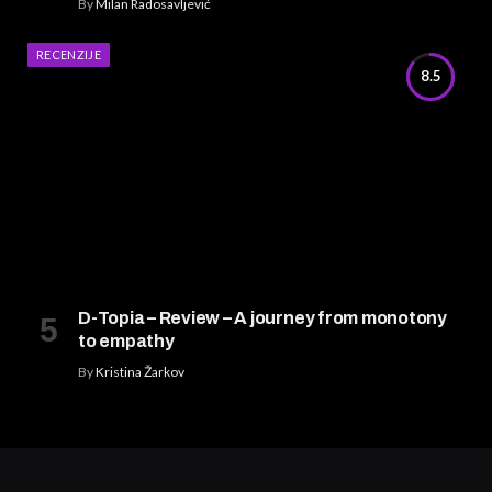
By
Milan Radosavljević
RECENZIJE
8.5
D-Topia – Review – A journey from monotony
to empathy
By
Kristina Žarkov