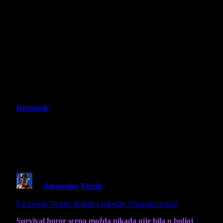
Recenzije
Tormented Souls 2 – Recenzija –
Savršenstvo Old School horora za
novo doba
By
Alexander Terzin
23 October 2025
9 Mins Read
Share
Facebook
Twitter
Reddit
LinkedIn
Telegram
Email
Survival horor scena možda nikada nije bila u boljoj