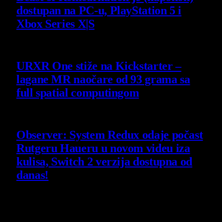
dostupan na PC-u, PlayStation 5 i
Xbox Series X|S
4 August 2026
URXR One stiže na Kickstarter –
lagane MR naočare od 93 grama sa
full spatial computingom
30 July 2026
Observer: System Redux odaje počast
Rutgeru Haueru u novom videu iza
kulisa, Switch 2 verzija dostupna od
danas!
30 July 2026
Poslednji opisi