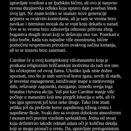
upravljate vozilom a ne ljudskim bićem, ali ovo je naravno
svesna dizajnerska odluka koja upravo daje poseban šmek
ovoj igri. Ne znam koliko se snalaze nove generacije
gejmera sa ovakvim kontrolama, ali ja sam se veoma brzo
navikao i istrenirao mozak da se vrati koju dekadu u nazad.
Sve se to veoma brzo zaboravlja odnosno prihvata zbog
bogatstva drugih stvari koji se dešavaju oko vas. Ponekad u
toku borbe, kada vas napadne više monstruma, bićete
podsećeni nespretnom prirodom ovakvog načina kretanja,
ali to se izuzeto brzo zanemari.
Caroline će u ovoj kompleksnoj vili-manastiru koja je
protkana religioznim hrišćanskim motivima da radi sve ono
što očekujemo od ovog žanra. Ukoliko ipak niste dobro
upoznati, ono što je stub survival horor igara, novih ili starih,
je inventar management, istraživanje mape u metrovenija
stilu, rešavanje zagonetki, mozganje, između svega toga
brutalna i krvava akcija. Vaš put kao Caroline manje više
počinje u manastiru koji ima pregršt lokacija u sebi, ali će
vas igra sprovesti još kroz neke druge. Tako ćete imati
priliku još da preživite horor zapuštenog tržnog centra i
napuštene škole. Svaki deo sa svojom dubokom atmosferom
i moram reći pravim vizelnim spektaklom. Jedna od stvari
koja definitivno takođe odmah udara oči je količina detalja
koji se mogu pronaći u svetu. Da, upravljate protogonistom