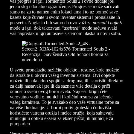
vaš progres u igri. Tormented Souls 2 i ovde dodaje još
jedan sloj i dodatno ograničenje. Progres se može sačuvati
samo na za to namenjenim lokacijama i to uz pomoć save
kaseta koje čuvate u svom inventar sistemu i pronalazite ih
po svetu. Naglasio bih samo da ovo važi za
normal
i
najteži
mode u igri, dok takozvani “
assisted
” mode sačuva svaki
vaš napredak u igri autosave sistemom ulaska u novu sobu.
U svetu pronalazite različite objekte i resurse, koje možete
da istražite u okviru vašeg inventar sistema. Ovi objekte
možete ili naknadno spojiti sa drugima, ili iskoristiti direktno
za dalji nastavak igre ili da saznate više detalja o priči
odnosno svetu ovog horor sveta. Najčešu brigu ćete
verovatno voditi o municiji i količini resursa za lečenje
vašeg karaktera. To je svakako deo vaše virtualne torbe sa
najviše fluktuacije. U borbi protiv groteskih čudovišta
koristićete vatrena oružja i melee oružja, koja sahtevaju
municiju u obliku eksera za ekser-pištolj ili municije za
pumparicu.
Verovatno vam ovo sve napisano zvuči već poznato i viđeno