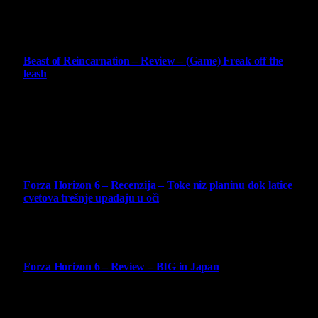
4 August 2026
9
Beast of Reincarnation – Review – (Game) Freak off the
leash
4 August 2026
Najbolje ocenjeni opisi
10
Forza Horizon 6 – Recenzija – Toke niz planinu dok latice
cvetova trešnje upadaju u oči
14 May 2026
10
Forza Horizon 6 – Review – BIG in Japan
14 May 2026
10