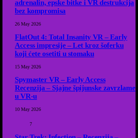
adrenalin, epske bitke i VR destrukcija
bez kompromisa
26 May 2026
FlatOut 4: Total Insanity VR – Early
Access impresije – Let kroz šoferku
koji ćete osetiti u stomaku
15 May 2026
Spymaster VR – Early Access
Recenzija – Sjajne špijunske zavrzlame
u VR-u
10 May 2026
7
Star Trek: Infection – Recenzija –