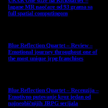
URXR One stiže na Kickstarter –
lagane MR naočare od 93 grama sa
full spatial computingom
30 July 2026
8.8
Blue Reflection Quartet – Review –
Emotional journey throughout one of
the most unique jrpg franchises
29 July 2026
8.8
Blue Reflection Quartet – Recenzija –
Emotivno putovanje kroz jedan od
najneobičnijih JRPG serijala