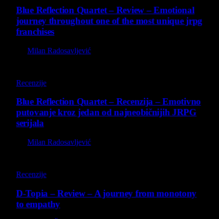
Blue Reflection Quartet – Review – Emotional
journey throughout one of the most unique jrpg
franchises
By
Milan Radosavljević
8.8
Recenzije
Blue Reflection Quartet – Recenzija – Emotivno
putovanje kroz jedan od najneobičnijih JRPG
serijala
By
Milan Radosavljević
8.5
Recenzije
D-Topia – Review – A journey from monotony
to empathy