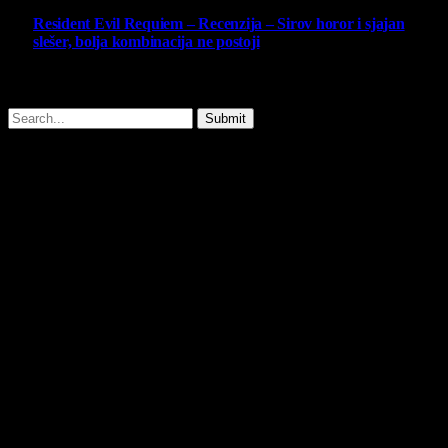
Resident Evil Requiem – Recenzija – Sirov horor i sjajan
slešer, bolja kombinacija ne postoji
25 February 2026
Copyright © - 2026 Virtualni Kutak - All Rights Reserved.
Submit
Type above and press
Enter
to search. Press
Esc
to cancel.