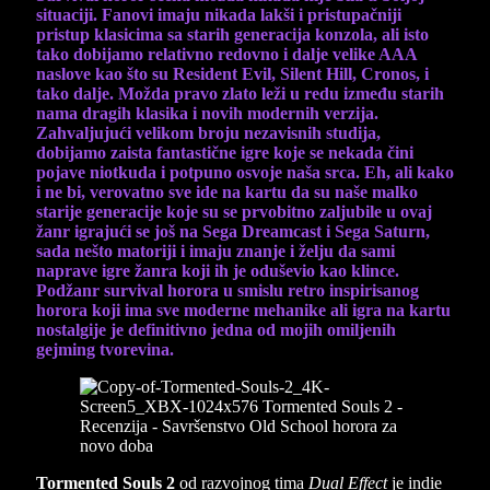
situaciji. Fanovi imaju nikada lakši i pristupačniji
pristup klasicima sa starih generacija konzola, ali isto
tako dobijamo relativno redovno i dalje velike AAA
naslove kao što su Resident Evil, Silent Hill, Cronos, i
tako dalje. Možda pravo zlato leži u redu između starih
nama dragih klasika i novih modernih verzija.
Zahvaljujući velikom broju nezavisnih studija,
dobijamo zaista fantastične igre koje se nekada čini
pojave niotkuda i potpuno osvoje naša srca. Eh, ali kako
i ne bi, verovatno sve ide na kartu da su naše malko
starije generacije koje su se prvobitno zaljubile u ovaj
žanr igrajući se još na Sega Dreamcast i Sega Saturn,
sada nešto matoriji i imaju znanje i želju da sami
naprave igre žanra koji ih je oduševio kao klince.
Podžanr survival horora u smislu retro inspirisanog
horora koji ima sve moderne mehanike ali igra na kartu
nostalgije je definitivno jedna od mojih omiljenih
gejming tvorevina.
Tormented Souls 2
od razvojnog tima
Dual Effect
je indie