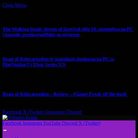
Close Menu
What's Hot
The Walking Dead: Streets of Survival stiže 18. septembra na PC
i konzole, prednarudžbine su otvorene
4 August 2026
Beast of Reincarnation je (napokon) dostupan na PC-u,
PlayStation 5 i Xbox Series X|S
4 August 2026
9
Beast of Reincarnation – Review – (Game) Freak off the leash
4 August 2026
Facebook
X (Twitter)
Instagram
Discord
Facebook
Instagram
YouTube
Discord
X (Twitter)