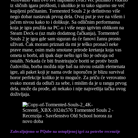
iz sličnih igara prošlosti, i ukoliko je to tako sigurno ste već
kupljeni pričitanim. Tormented Souls 2 je defintivno više
nego dobar nastavak prvog dela. Ovaj put je sve na višem i
jačem nivou kako to i dolikuje. Sa odličnim performansa
koja je igra pružila na PC-u i više nego igrivim oblikom na
Steam Deck-u (uz malo dodatnog čačkanja), Tormented
Souls 2 je igra gde sam siguran da će fanovi žanra prosto
uživati. Čak moram priznati da mi je teško pronaći neke
prave mane, osim malo smotane prirode kretanja koja vas
ometa u borbi, ali ipak daje nešto igri što je odvaja od
ostalih. Nekada će biti frustrirajuće boriti se protiv brzih
čudovišta, borba možda nije baš na nivou ostalih elemenata
igre, ali paket koji je nama ovde isporučen je blizu survival
horor perfekcije koliko je to moguće. Za priču će verovatno
svako morati da odluči za sebe, i mislim da je u rangu prvog
dela, može da prođe, ali nekako i nije najsvetlija tačka ovog
doživljaja.
Zahvaljujemo se PQube na ustupljenoj igri za potrebe recenzije