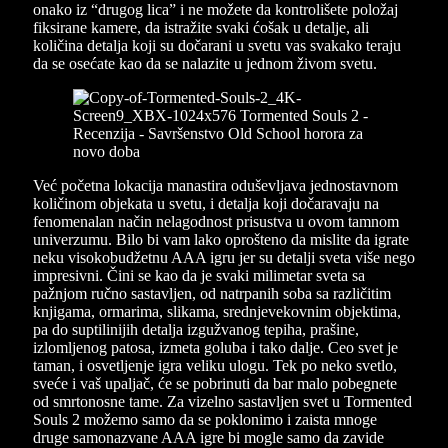
onako iz “drugog lica” i ne možete da kontrolišete položaj
fiksirane kamere, da istražite svaki ćošak u detalje, ali
količina detalja koji su dočarani u svetu vas svakako teraju
da se osećate kao da se nalazite u jednom živom svetu.
Već početna lokacija manastira oduševljava jednostavnom
količinom objekata u svetu, i detalja koji dočaravaju na
fenomenalan način nelagodnost prisustva u ovom tamnom
univerzumu. Bilo bi vam lako oprošteno da mislite da igrate
neku visokobudžetnu AAA igru jer su detalji sveta više nego
impresivni. Čini se kao da je svaki milimetar sveta sa
pažnjom ručno sastavljen, od natrpanih soba sa različitim
knjigama, ormarima, slikama, srednjevekovnim objektima,
pa do suptilinijih detalja izgužvanog tepiha, prašine,
izlomljenog patosa, izmeta goluba i tako dalje. Ceo svet je
taman, i osvetljenje igra veliku ulogu. Tek po neko svetlo,
sveće i vaš upaljač, će se pobrinuti da bar malo pobegnete
od smrtonosne tame. Za vizelno sastavljen svet u Tormented
Souls 2 možemo samo da se poklonimo i zaista mnoge
druge samonazvane AAA igre bi mogle samo da zavide