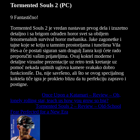
Tormented Souls 2 (PC)
9
Fantastično!
Tormented Souls 2 je vredan nastavan prvog dela i izuzetno
detaljno i sa brigom odrađen horor svet sa obiljem
fenomenalnih survival horor mehanika. Jake zagonetke i
tajne koje se kriju u tamnim prostorijama i tunelima Vila
Hes-a će postati siguran sam dragulj žanra koji ćete rado
preporučiti vašim prijateljima. Ovaj koktel moderne i
detaljne vizualne prezentacije uz retro tenk kretanje uz
pomoć nekada upitnih uglova kamere svakako dobro
funkcioniše. Da, nije savršeno, ali što se ovog specijalnog
koktela tiče igra je prokleto blizu da tu perfekciju zapravo i
postigne.
Previous Article
Once Upon a Katamari – Review – Oh,
lonely rolling star, teach us how you grow so big?
Next Article
Tormented Souls 2 – Review – Old-School
Fear Perfected for a New Era