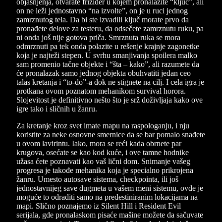
objašnjenja, otvarate frižider u kojem pronalazite “ključ”, ali
on ne leži jednostavno “na izvolte”, on je u ruci jednog
zamrznutog tela. Da bi ste izvadili ključ morate prvo da
pronađete delove za testeru, da odsečete zamrznutu ruku, pa
ni onda još nije gotova priča. Smrznuta ruka se mora
odmrznuti pa tek onda polazite u rešenje krajnje zagonetke
koja je najteži stepen. U svrhu smanjivanja spoilera malko
sam promenio tačne objekte i “šta – kako”, ali razumete da
će pronalazak samo jednog objekta obuhvatiti jedan ceo
talas kretanja i “to-do”-a dok ne stignete na cilj. I cela igra je
protkana ovom poznatom mehanikom survival horora.
Slojevitost je definitivno nešto što je srž doživljaja kako ove
igre tako i sličnih u žanru.
Za kretanje kroz svet imate mapu na raspologanju, i nju
koristite za neke osnovne smernice da se bar pomalo snađete
u ovom lavirintu. Iako, mora se reći kada obrnete par
krugova, osećate se kao kod kuće, i ove tamne hodnike
užasa ćete poznavati kao vaš lični dom. Snimanje vašeg
progresa je takođe mehanika koja je specialno prikrojena
žanru. Umesto autosave sistema, checkpointa, ili još
jednostavnijeg save dugmeta u vašem meni sistemu, ovde je
moguće to odraditi samo na predestiniranim lokacijama na
mapi. Slično poznajemo iz Silent Hill i Resident Evil
serijala, gde pronalaskom pisaće mašine možete da sačuvate