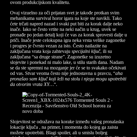
ovom produkcijskom kvalitetu.
Ovaj vizuelno za oči prijatan svet je takođe protkan svim
mehanikama survival horor igara na koje ste navikli. Tako
ćete trčati napred nazad i svaki put biti za korak dalje neko
inače. Iako se često vrtite na neki način u krug, uvek se
pronađe po jedan detalj koji će vas za korak sprovesti dalje u
priči. Inače jeste celokupna igra neka vrsta velike zagonetke
i progres je čvrsto vezan za isto. Često nailazite na
zaključana vrata koja zahtevaju
specijalni ključ
, ili su
zaključana “sa druge strane”. Zagonetke su izuzetno
slojevite i ponekad ni malo lake, u stilu starih dana. Nadam
se da ste spremni na mozganje jer će se to svakako očekivati
od vas. Stvar veoma često nije jednostavna u pravcu, “
aha
pronašao sam ključ koji leži na stolu i njega mogu upotrebiti
da otvorim vrata XY…
“.
Slojevitost se odražava na korake između vašeg pronalaska
lokacije ključa , na primer, i momenta do kojeg ga zaista
možete upotrebiti. Blagi spoiler, ali u smislu boljeg