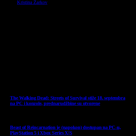
By
Kristina Žarkov
O nama
Projekat Virtualni Kutak teži ka tome da približi gejming što
široj publici, sa idejom da edukuje sve posetioce, o igrama,
kroz njih i sa njima na razne i kreativne načine.
Virtualni Kutak brend, logo, domen i sajt su privatnog
vlasništva.
Sav sadržaj na sajtu je u vlasništvu Virtualni Kutak portala.
Svako neovlašćeno korišćenje sadržaja kažnjivo je
zakonom.
Ne propustite
The Walking Dead: Streets of Survival stiže 18. septembra
na PC i konzole, prednarudžbine su otvorene
4 August 2026
Beast of Reincarnation je (napokon) dostupan na PC-u,
PlayStation 5 i Xbox Series X|S