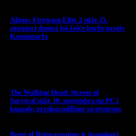
29 July 2026
Aliens: Fireteam Elite 2 stiže 25.
avgusta i donosi još žešće borbe protiv
Ksenomorfa
23 July 2026
Poslednje vesti
The Walking Dead: Streets of
Survival stiže 18. septembra na PC i
konzole, prednarudžbine su otvorene
4 August 2026
Beast of Reincarnation je (napokon)