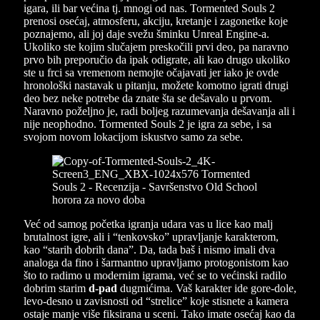
igara, ili bar većina tj. mnogi od nas. Tormented Souls 2
prenosi osećaj, atmosferu, akciju, kretanje i zagonetke koje
poznajemo, ali joj daje svežu šminku Unreal Engine-a.
Ukoliko ste kojim slučajem preskočili prvi deo, pa naravno
prvo bih preporučio da ipak odigrate, ali kao drugo ukoliko
ste u frci sa vremenom nemojte očajavati jer iako je ovde
hronološki nastavak u pitanju, možete komotno igrati drugi
deo bez neke potrebe da znate šta se dešavalo u prvom.
Naravno poželjno je, radi boljeg razumevanja dešavanja ali i
nije neophodno. Tormented Souls 2 je igra za sebe, i sa
svojom novom lokacijom iskustvo samo za sebe.
Već od samog početka igranja udara vas u lice kao malj
brutalnost igre, ali i “tenkovsko” upravljanje karakterom,
kao “starih dobrih dana”. Da, tada baš i nismo imali dva
analoga da fino i šarmantno upravljamo protogonistom kao
što to radimo u modernim igrama, već se to većinski radilo
dobrim starim
d-pad
dugmićima. Vaš karakter ide gore-dole,
levo-desno u zavisnosti od “strelice” koje stisnete a kamera
ostaje manje više fiksirana u sceni. Tako imate osećaj kao da