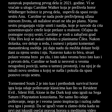
nastavak popularnog prvog dela iz 2021. godine. Vi se
vraćate u ulogu Caroline Walker koja je preživela horor
Wildberger bolnice iz prvog dela, uspevši da spasi svoju
sestru Anu. Caroline se nada posle preživljenog užasa
mirnom životu, ali nažalost stvari ne idu po planu. Njenu
sestru proganjaju vizije smrti i nasilja, koje je navode da crta
uznemiravajuće crteže koje prelaze u realnost. Očajna da
pomogne svojoj sestri, Caroline je vodi u zabačeni grad
Villa Hes koji se nalazi duboko u planinama Čilea. Nakon
dolaska, sve deluje u redu, i osmesi i prijatni komentari
manastirskog osoblja joj daju nadu da možda dolaze bolji
dani za njenu sestru i nju. Naravno kako to biva, stvari
polaze veoma brzo po zlu, i isto tako veoma brzo isto kao i
u prvom delu, Caroline se budi iz nesvesti u veoma
neugodnoj poziciji, sama u tamnoj prostoriji, i na njoj je da
istraži novu sredinu u kojoj se našla i pokuša da spasi
ponovo svoju sestru.
Tormented Souls 2 je isto kao i prethodnik survival horor
igra koja odaje poštovanje klasicima kao što su Resident
Evil , Silent Hill, Alone in the Dark koji smo igrali na Sega
Saturn i Playstation konzolama. Ne samo što odaje
poštovanje, nego je i veoma jasno inspiracija i razlog zašto
ova igra i postoji. Da se igrači vrate u zlatno doba kada su
prvi put iskusili osećaj pravog horora u medijumu video