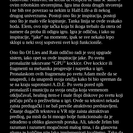
ovim robotskim stvorenjima. Igra ima dosta drugih stvorenja
i ne bih sve povezao sa nekim iz Half-Life-a ili nekog
drugog univerzuma. Postoji ono što je inspiracija, postoji
ono što je malo više kopiranje. Tanka linija se ovde svakako
hoda. Elem, ovo nije tačka koja bi ikoga trebalo da otera od
namere da proba ili odigra igru. Igra je odlična, i iako su
inspiracije, “jake” na momente, ipak se sve nekako lepo
sklopi u neki svoj sopstveni svet koji funkcioniše.
Ono što Of Lies and Rain odlično radi je svoj upgrade
sistem, iako opet su ovde inspiracije jake. Po svetu
pronalazite takozvane “GPU” kockice. Ove kockice ili
fragmenti su mehanika progresije i napretka u igri.
Pronalaskom ovih fragmenata po svetu Adam može da se
unapredi, i da unapredi svoja oružja kako bi bio spreman da
se na kraju suprotstavi A.D.E. Po svetu pored njih
pronalaziš i municiju za svoja oružja koja vremenom
otključavaš, healing item-e i male flopi diskove po svetu koji
pričaju priču o preživelima u igri. Ovde su tekstovi nekada
zaista predugački i ne baš previše atraktivno predstavljeni.
Čitanje dugačih tekstova u VR nije zaista aktraktivan
predlog, pa misli da bi mnogo bolje funkcionisalo da je
odrađeno u obliku glasovnih poruka. Ali, takođe želim biti
razuman i razumeti mogućnosti malog tima, i da glasovna
gluma te količine nije lako implemenirati kvalitetno. Tako da