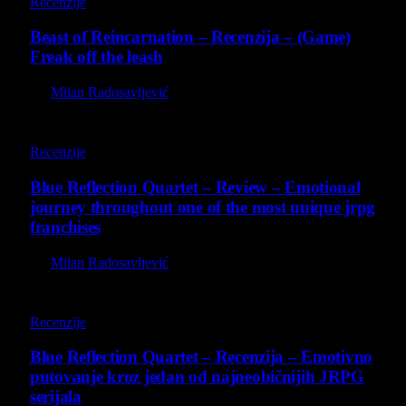
Recenzije
Beast of Reincarnation – Recenzija – (Game)
Freak off the leash
By
Milan Radosavljević
8.8
Recenzije
Blue Reflection Quartet – Review – Emotional
journey throughout one of the most unique jrpg
franchises
By
Milan Radosavljević
8.8
Recenzije
Blue Reflection Quartet – Recenzija – Emotivno
putovanje kroz jedan od najneobičnijih JRPG
serijala