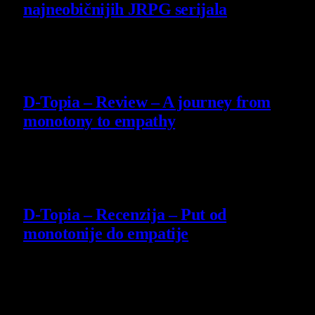
najneobičnijih JRPG serijala
29 July 2026
8.5
D-Topia – Review – A journey from
monotony to empathy
14 July 2026
8.5
D-Topia – Recenzija – Put od
monotonije do empatije
14 July 2026