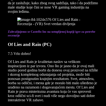
da je zaslužuje, kako zbog svog sadržaja, tako i da podržimo
male studije koje čini se nose VR gaming industriju na
svojim leđima.
Zahvaljujemo se Castello Inc na ustupljenoj kopiji igre za potrebe
recenzije
Of Lies and Rain (PC)
7.5
Vrlo dobro!
Of Lies and Rain je kvalitetan naslov sa velikom
inspiracijom iz par izvora. Ono što je jasno da je ovaj mali
studio pored godina borbi da donesu ovaj proizvod na tržište
i skorog kompletnog odustajanja od projekta, može biti
ponosan postignutim krajnjim rezultatom. Svet, atmosfera,
borba su odlični, i mesta gde je moralo biti malo ušteđeno je
urađeno na razumom i dogavarajućem mestu. Of Lies and
Rain je prava misteriozna avantura koja će vas sprovesti
kroz odlični sci-fi svet i nudi više nego dovoljno sati dobre
interaktivne VR zabave.