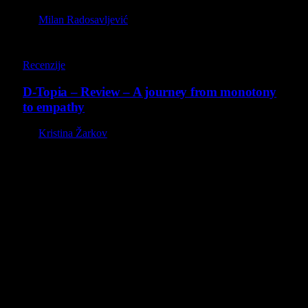
By
Milan Radosavljević
8.5
Recenzije
D-Topia – Review – A journey from monotony
to empathy
By
Kristina Žarkov
O nama
Projekat Virtualni Kutak teži ka tome da približi gejming što
široj publici, sa idejom da edukuje sve posetioce, o igrama,
kroz njih i sa njima na razne i kreativne načine.
Virtualni Kutak brend, logo, domen i sajt su privatnog
vlasništva.
Sav sadržaj na sajtu je u vlasništvu Virtualni Kutak portala.
Svako neovlašćeno korišćenje sadržaja kažnjivo je
zakonom.