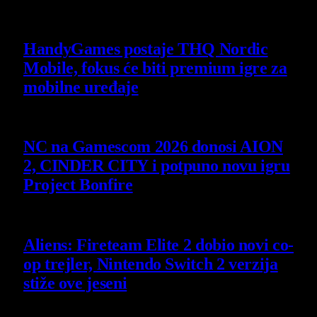
Poslednje vesti
HandyGames postaje THQ Nordic
Mobile, fokus će biti premium igre za
mobilne uređaje
7 August 2026
NC na Gamescom 2026 donosi AION
2, CINDER CITY i potpuno novu igru
Project Bonfire
6 August 2026
Aliens: Fireteam Elite 2 dobio novi co-
op trejler, Nintendo Switch 2 verzija
stiže ove jeseni
6 August 2026