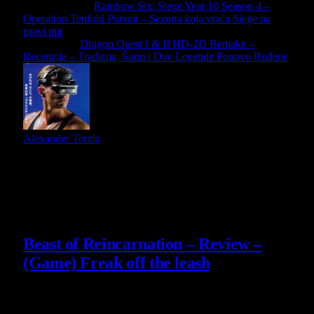
Previous Article
Rainbow Six: Siege Year 10 Season 4 –
Operation Tenfold Pursuit – Sezona koja vraća Siege na
pravi put
Next Article
Dragon Quest I & II HD-2D Remake –
Recenzija – Tradicija, Šarm i Dve Legende Ponovo Rođene
Alexander Terzin
Slični
članci
9
Beast of Reincarnation – Review –
(Game) Freak off the leash
4 August 2026