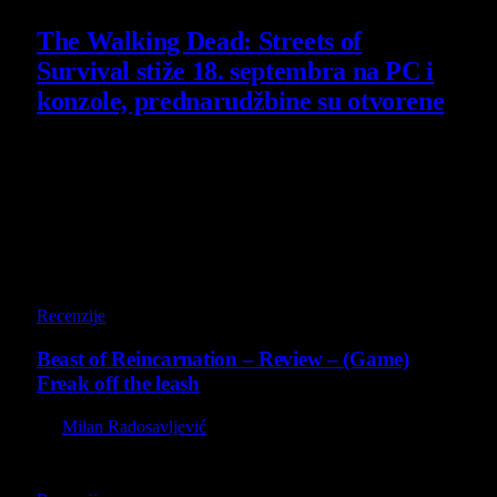
The Walking Dead: Streets of
Survival stiže 18. septembra na PC i
konzole, prednarudžbine su otvorene
4 August 2026
Poslednji opisi
9
Recenzije
Beast of Reincarnation – Review – (Game)
Freak off the leash
By
Milan Radosavljević
9