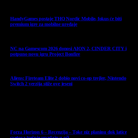
Ne propustite
HandyGames postaje THQ Nordic Mobile, fokus će biti
premium igre za mobilne uređaje
7 August 2026
NC na Gamescom 2026 donosi AION 2, CINDER CITY i
potpuno novu igru Project Bonfire
6 August 2026
Aliens: Fireteam Elite 2 dobio novi co-op trejler, Nintendo
Switch 2 verzija stiže ove jeseni
6 August 2026
Najbolje ocenjeni opisi
10
Forza Horizon 6 – Recenzija – Toke niz planinu dok latice
cvetova trešnje upadaju u oči