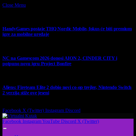
Close Menu
What's Hot
HandyGames postaje THQ Nordic Mobile, fokus će biti premium
igre za mobilne uređaje
7 August 2026
NC na Gamescom 2026 donosi AION 2, CINDER CITY i
potpuno novu igru Project Bonfire
6 August 2026
Aliens: Fireteam Elite 2 dobio novi co-op trejler, Nintendo Switch
2 verzija stiže ove jeseni
6 August 2026
Facebook
X (Twitter)
Instagram
Discord
Facebook
Instagram
YouTube
Discord
X (Twitter)