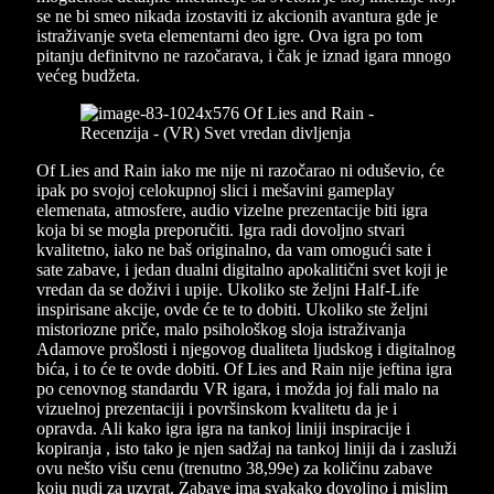
se ne bi smeo nikada izostaviti iz akcionih avantura gde je
istraživanje sveta elementarni deo igre. Ova igra po tom
pitanju definitvno ne razočarava, i čak je iznad igara mnogo
većeg budžeta.
Of Lies and Rain iako me nije ni razočarao ni oduševio, će
ipak po svojoj celokupnoj slici i mešavini gameplay
elemenata, atmosfere, audio vizelne prezentacije biti igra
koja bi se mogla preporučiti. Igra radi dovoljno stvari
kvalitetno, iako ne baš originalno, da vam omogući sate i
sate zabave, i jedan dualni digitalno apokalitični svet koji je
vredan da se doživi i upije. Ukoliko ste željni Half-Life
inspirisane akcije, ovde će te to dobiti. Ukoliko ste željni
mistoriozne priče, malo psihološkog sloja istraživanja
Adamove prošlosti i njegovog dualiteta ljudskog i digitalnog
bića, i to će te ovde dobiti. Of Lies and Rain nije jeftina igra
po cenovnog standardu VR igara, i možda joj fali malo na
vizuelnoj prezentaciji i površinskom kvalitetu da je i
opravda. Ali kako igra igra na tankoj liniji inspiracije i
kopiranja , isto tako je njen sadžaj na tankoj liniji da i zasluži
ovu nešto višu cenu (trenutno 38,99e) za količinu zabave
koju nudi za uzvrat. Zabave ima svakako dovoljno i mislim