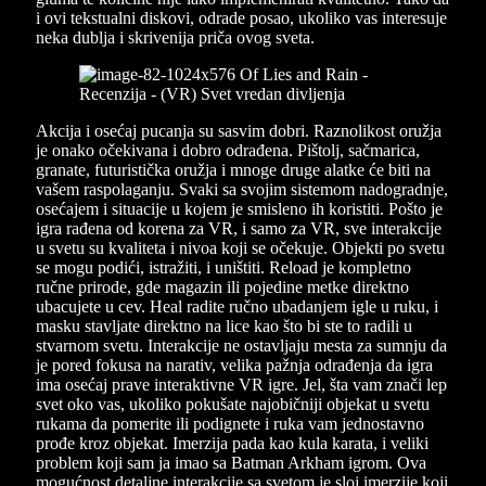
i ovi tekstualni diskovi, odrade posao, ukoliko vas interesuje
neka dublja i skrivenija priča ovog sveta.
Akcija i osećaj pucanja su sasvim dobri. Raznolikost oružja
je onako očekivana i dobro odrađena. Pištolj, sačmarica,
granate, futuristička oružja i mnoge druge alatke će biti na
vašem raspolaganju. Svaki sa svojim sistemom nadogradnje,
osećajem i situacije u kojem je smisleno ih koristiti. Pošto je
igra rađena od korena za VR, i samo za VR, sve interakcije
u svetu su kvaliteta i nivoa koji se očekuje. Objekti po svetu
se mogu podići, istražiti, i uništiti. Reload je kompletno
ručne prirode, gde magazin ili pojedine metke direktno
ubacujete u cev. Heal radite ručno ubadanjem igle u ruku, i
masku stavljate direktno na lice kao što bi ste to radili u
stvarnom svetu. Interakcije ne ostavljaju mesta za sumnju da
je pored fokusa na narativ, velika pažnja odrađenja da igra
ima osećaj prave interaktivne VR igre. Jel, šta vam znači lep
svet oko vas, ukoliko pokušate najobičniji objekat u svetu
rukama da pomerite ili podignete i ruka vam jednostavno
prođe kroz objekat. Imerzija pada kao kula karata, i veliki
problem koji sam ja imao sa Batman Arkham igrom. Ova
mogućnost detaljne interakcije sa svetom je sloj imerzije koji