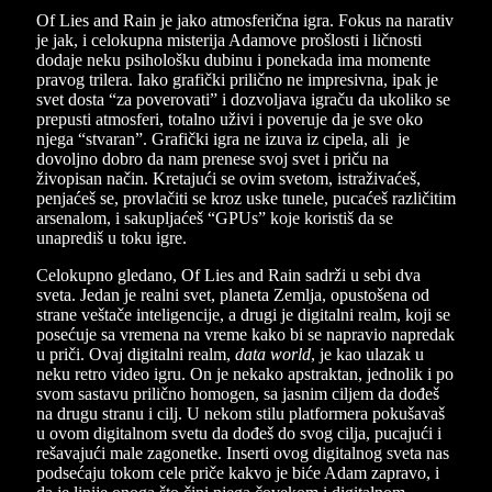
Of Lies and Rain je jako atmosferična igra. Fokus na narativ
je jak, i celokupna misterija Adamove prošlosti i ličnosti
dodaje neku psihološku dubinu i ponekada ima momente
pravog trilera. Iako grafički prilično ne impresivna, ipak je
svet dosta “za poverovati” i dozvoljava igraču da ukoliko se
prepusti atmosferi, totalno uživi i poveruje da je sve oko
njega “stvaran”. Grafički igra ne izuva iz cipela, ali je
dovoljno dobro da nam prenese svoj svet i priču na
živopisan način. Kretajući se ovim svetom, istraživaćeš,
penjaćeš se, provlačiti se kroz uske tunele, pucaćeš različitim
arsenalom, i sakupljaćeš “GPUs” koje koristiš da se
unaprediš u toku igre.
Celokupno gledano, Of Lies and Rain sadrži u sebi dva
sveta. Jedan je realni svet, planeta Zemlja, opustošena od
strane veštače inteligencije, a drugi je digitalni realm, koji se
posećuje sa vremena na vreme kako bi se napravio napredak
u priči. Ovaj digitalni realm,
data world
, je kao ulazak u
neku retro video igru. On je nekako apstraktan, jednolik i po
svom sastavu prilično homogen, sa jasnim ciljem da dođeš
na drugu stranu i cilj. U nekom stilu platformera pokušavaš
u ovom digitalnom svetu da dođeš do svog cilja, pucajući i
rešavajući male zagonetke. Inserti ovog digitalnog sveta nas
podsećaju tokom cele priče kakvo je biće Adam zapravo, i