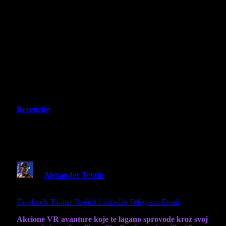
Recenzije
Of Lies and Rain – Recenzija – (VR)
Svet vredan divljenja
By
Alexander Terzin
16 November 2025
8 Mins
Read
Share
Facebook
Twitter
Reddit
LinkedIn
Telegram
Email
Akcione VR avanture koje te lagano sprovode kroz svoj