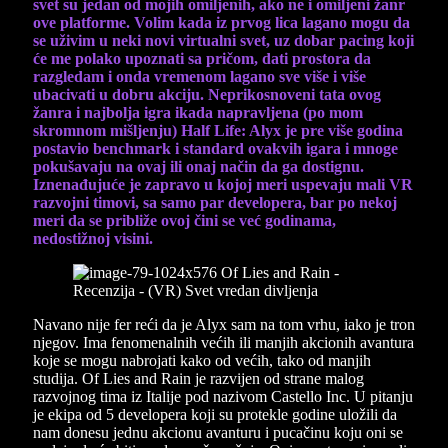
svet su jedan od mojih omiljenih, ako ne i omiljeni žanr
ove platforme. Volim kada iz prvog lica lagano mogu da
se uživim u neki novi virtualni svet, uz dobar pacing koji
će me polako upoznati sa pričom, dati prostora da
razgledam i onda vremenom lagano sve više i više
ubacivati u dobru akciju. Neprikosnoveni tata ovog
žanra i najbolja igra ikada napravljena (po mom
skromnom mišljenju) Half Life: Alyx je pre više godina
postavio benchmark i standard ovakvih igara i mnoge
pokušavaju na ovaj ili onaj način da ga dostignu.
Iznenađujuće je zapravo u kojoj meri uspevaju mali VR
razvojni timovi, sa samo par developera, bar po nekoj
meri da se približe ovoj čini se već godinama,
nedostižnoj visini.
Navano nije fer reći da je Alyx sam na tom vrhu, iako je tron
njegov. Ima fenomenalnih većih ili manjih akcionih avantura
koje se mogu nabrojati kako od većih, tako od manjih
studija. Of Lies and Rain je razvijen od strane malog
razvojnog tima iz Italije pod nazivom Castello Inc. U pitanju
je ekipa od 5 developera koji su protekle godine uložili da
nam donesu jednu akcionu avanturu i pucačinu koju oni se