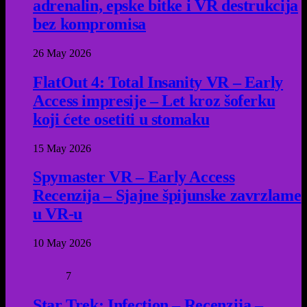
adrenalin, epske bitke i VR destrukcija
bez kompromisa
26 May 2026
FlatOut 4: Total Insanity VR – Early
Access impresije – Let kroz šoferku
koji ćete osetiti u stomaku
15 May 2026
Spymaster VR – Early Access
Recenzija – Sjajne špijunske zavrzlame
u VR-u
10 May 2026
7
Star Trek: Infection – Recenzija –