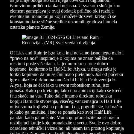
da je linije onoga što čini njega čovekom i digitalnom
tvorevinom prilično tanka i nejasna. U svakom slučaju kao
element gameplaya je ovaj dodatak prilično ok i razbija
eventualnu monotoniju koju možete doživeti kretajući se
konstantno kroz slične sredine razorenih gradova i tunela
ostataka planete Zemlje.
Of Lies and Rain je igra koja ima ne samo jasne nego malo i
“pravo na nos” inspiracije o kojima ne znam baš šta da
mislim i posle više dana. U jednu ruku su one dobro
kopirane, konkretno iz Half-Life: Alyxa, u drugu ruku je
toliko kopirano da mi se čini malo preterano. Još od početka
igre nailazite dirktno na ono što bi bi bila Crab verzija iz
Alyxa, koja se čak iako u svom robotskom ruhu, isto
ponaša. Kako po kretanju, tako i po animaciji kako se kreće
i na skače na vas. Tako dalje imamo direktnu robotsku
kopiju Barnicle stvorenja, visećeg vanzemaljca iz Half-Life
univerzuma koji visi na plafonu, i da, pogodili ste, isti način
je kako ga uništiite, i isto se ponaša kao svoj Half Life
pandan kada ga uništite. Municiju pronalazite na isti način
razbijajući kutije koje pronalazite u svetu. Sve je ovo dobro
odrađeno tehnički i vizuelno, ali nisam fan prostog kopiranja
čudovišta. Naravno, na kredit developera ne radi se samo o