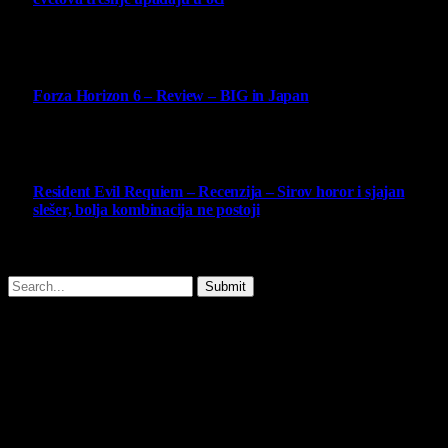
14 May 2026
10
Forza Horizon 6 – Review – BIG in Japan
14 May 2026
10
Resident Evil Requiem – Recenzija – Sirov horor i sjajan
slešer, bolja kombinacija ne postoji
25 February 2026
Copyright © - 2026 Virtualni Kutak - All Rights Reserved.
Submit
Type above and press
Enter
to search. Press
Esc
to cancel.