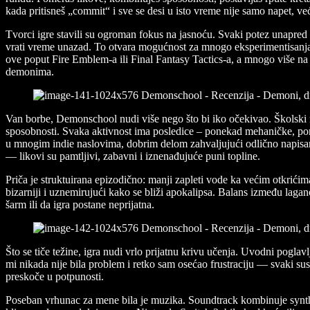
kada pritisneš „commit“ i sve se desi u isto vreme nije samo napet, v
Tvorci igre stavili su ogroman fokus na jasnoću. Svaki potez unapred p
vrati vreme unazad. To otvara mogućnost za mnogo eksperimentisanja.
ove poput Fire Emblem-a ili Final Fantasy Tactics-a, a mnogo više na
demonima.
Van borbe, Demonschool nudi više nego što bi iko očekivao. Školski ra
sposobnosti. Svaka aktivnost ima posledice – ponekad mehaničke, pon
u mnogim indie naslovima, dobrim delom zahvaljujući odlično napisanoj 
— likovi su pamtljivi, zabavni i iznenađujuće puni topline.
Priča je struktuirana epizodično: manji zapleti vode ka većim otkrići
bizarniji i uznemirujući kako se bliži apokalipsa. Balans između lag
šarm ili da igra postane neprijatna.
Što se tiče težine, igra nudi vrlo prijatnu krivu učenja. Uvodni pogla
mi nikada nije bila problem i retko sam osećao frustraciju — svaki susre
preskoče u potpunosti.
Poseban vrhunac za mene bila je muzika. Soundtrack kombinuje synth