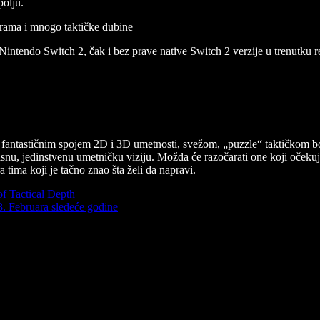
polju.
a Nintendo Switch 2, čak i bez prave native Switch 2 verzije u trenutku
 fantastičnim spojem 2D i 3D umetnosti, svežom, „puzzle“ taktičkom b
asnu, jedinstvenu umetničku viziju. Možda će razočarati one koji očeku
 tima koji je tačno znao šta želi da napravi.
f Tactical Depth
3. Februara sledeće godine