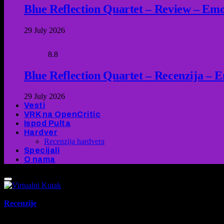
Blue Reflection Quartet – Review – Emot
29 July 2026
8.8
Blue Reflection Quartet – Recenzija – 
29 July 2026
Vesti
VRK na OpenCritic
Ispod Pulta
Hardver
Recenzija hardvera
Specijali
O nama
Recenzije