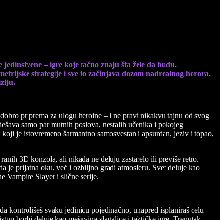
 jedinstvene – igre koje tačno znaju šta žele da budu.
metrijske strategije i sve to začinjava dozom nadrealnog horora.
ziju.
m dobro priprema za ulogu heroine – i ne pravi nikakvu tajnu od svog
 dešava samo par mutnih poslova, nestalih učenika i pokojeg
iv koji je istovremeno šarmantno samosvestan i apsurdan, jeziv i topao,
anih 3D konzola, ali nikada ne deluju zastarelo ili previše retro.
a je prijatna oku, već i ozbiljno gradi atmosferu. Svet deluje kao
 Vampire Slayer i slične serije.
 da kontrolišeš svaku jedinicu pojedinačno, unapred isplaniraš celu
tup borbi deluje kao mešavina slagalice i taktičke igre. Trenutak