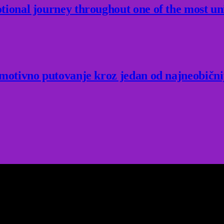
ional journey throughout one of the most un
Emotivno putovanje kroz jedan od najneobični