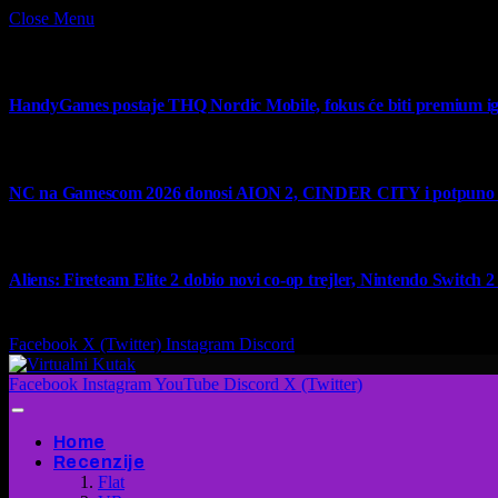
Close Menu
What's Hot
HandyGames postaje THQ Nordic Mobile, fokus će biti premium ig
7 August 2026
NC na Gamescom 2026 donosi AION 2, CINDER CITY i potpuno no
6 August 2026
Aliens: Fireteam Elite 2 dobio novi co-op trejler, Nintendo Switch 2 v
6 August 2026
Facebook
X (Twitter)
Instagram
Discord
Facebook
Instagram
YouTube
Discord
X (Twitter)
Home
Recenzije
Flat