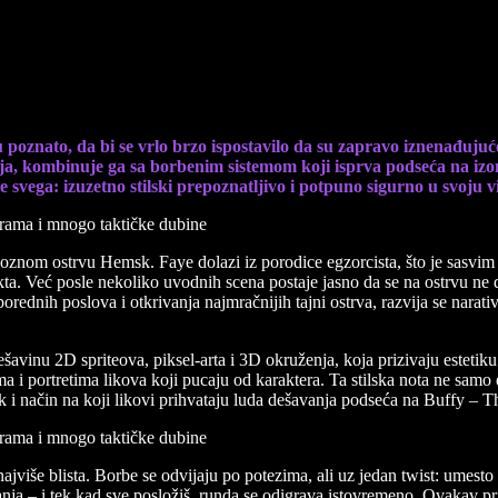
i mnogo taktičke dubine
poznato, da bi se vrlo brzo ispostavilo da su zapravo iznenađujuće
zija, kombinuje ga sa borbenim sistemom koji isprva podseća na izo
re svega: izuzetno stilski prepoznatljivo i potpuno sigurno u svoju vi
rioznom ostrvu Hemsk. Faye dolazi iz porodice egzorcista, što je sasvi
kta. Već posle nekoliko uvodnih scena postaje jasno da se na ostrvu ne
orednih poslova i otkrivanja najmračnijih tajni ostrva, razvija se narat
vinu 2D spriteova, piksel-arta i 3D okruženja, koja prizivaju estetiku r
a i portretima likova koji pucaju od karaktera. Ta stilska nota ne samo d
 i način na koji likovi prihvataju luda dešavanja podseća na Buffy – The
jviše blista. Borbe se odvijaju po potezima, ali uz jedan twist: umesto
nja – i tek kad sve posložiš, runda se odigrava istovremeno. Ovakav pris