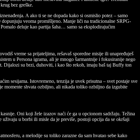
 krug bez greške.
e iznenađenja. A ako ti se ne dopada kako si osmislio potez – samo
se dopunjuju veoma promišljeno. Manje liči na tradicionalne SRPG-
g. Pomalo deluje kao partija šaha… samo sa eksplodirajućim
vodiš vreme sa prijateljima, rešavaš sporedne misije ili unapređuješ
stem u Persona igrama, ali je mnogo šarmantnije i fokusiranije nego
Dijalozi su brzi, duhoviti, i kao što rekoh, imaju baš taj Buffy ton
ćim sesijama. Istovremeno, tenzija je uvek prisutna – svet postaje sve
 momente shvata ozbiljno, ali nikada toliko ozbiljno da izgubite
u kasnije. Oni koji žele izazov naći će ga u opcionom sadržaju. Težina
uživaju u borbi ili misle da je previše, postoji opcija da se okršaji
tmosferu, a melodije su toliko zarazne da sam hvatao sebe kako