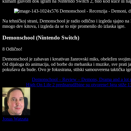
klimam glavom dok igram na Nintendo Switch 2, bilo kod kuće ili na
Na tehničkoj strani, Demonschool je radio odlično i izgleda sjajno n
mnogo dev kitova, i izgleda da se to nije promenilo do izlaska igre.
Demonschool (Nintendo Switch)
8
Odlično!
Demonschool je zabavan i kreativan žanrovski miks, obeležen svojim
Od dijaloga do animacija, od borbe do mehanika i muzike, sve prati j
pokušava da bude. Ovo je fokusirana, stilski samouverena taktička igra
Previous Article
Demonschool – Review – Demons, Drama and a lot o
Next Article
High On Life 2 prednarudžbine su otvorene! Igra stiže 1
Jonas Watzata
Slični
članci