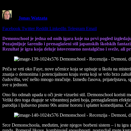
Demonschool – Recenzija – Demoni, drama 
By
Jonas Watzata
30 November 2025
4 Mins Read
Share
Facebook
Twitter
Reddit
LinkedIn
Telegram
Email
Demonschool je jedna od onih igara koje na prvi pogled izgledaju 
Pozajmljuje šarenilo i prenaglašeni stil japanskih školskih fanta
Rezultat je igra koja deluje istovremeno nostalgično i sveže, ali p
Priča se vrti oko Faye, nove učenice koja se upisuje u školu na miste
znanja o demonima i potencijalnom kraju sveta koji se vrlo brzo zahu
čudovišta, već nešto mnogo mračnije. Između časova, prijateljstava, sp
sve u jednom.
Ono što odmah upada u oči jeste vizuelni stil. Demonschool koristi meša
Veliki deo toga duguje se vibrantnoj paleti boja, prenaglašenim efektim
parodija i ljubavno pismo 90s anime hororu i splatter komedijama. Čak
Srce Demonschoola, međutim, jeste njegov borbeni sistem – i tu igra na
rundu. Pomeraš likove, kombinuješ sposobnosti, postavljaš rpute kreta