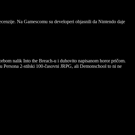
 recenzije. Na Gamescomu su developeri objasnili da Nintendo daje
orbom nalik Into the Breach-u i duhovito napisanom horor pričom.
ju Persona 2-stilski 100-časovni JRPG, ali Demonschool to ni ne