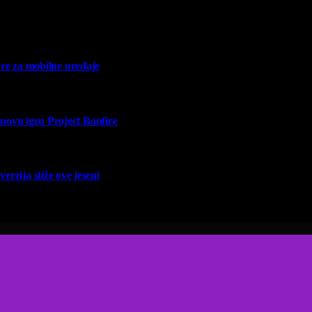
re za mobilne uređaje
vu igru Project Bonfire
erzija stiže ove jeseni