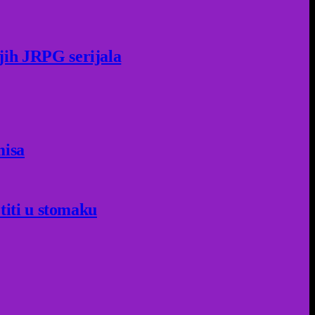
jih JRPG serijala
misa
titi u stomaku