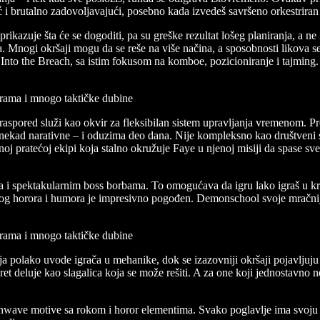
eć i brutalno zadovoljavajući, posebno kada izvedeš savršeno orkestriran
rikazuje šta će se dogoditi, pa su greške rezultat lošeg planiranja, a n
 Mnogi okršaji mogu da se reše na više načina, a sposobnosti likova 
 Into the Breach, sa istim fokusom na komboe, pozicioniranje i tajmin
spored služi kao okvir za fleksibilan sistem upravljanja vremenom. Pro
ekad narativne – i oduzima deo dana. Nije kompleksno kao društveni si
pratećoj ekipi koja stalno okružuje Faye u njenoj misiji da spase svet. 
ma i spektakularnim boss borbama. To omogućava da igru lako igraš u kra
anog horora i humora je impresivno pogođen. Demonschool svoje mračnije
vlja polako uvode igrača u mehanike, dok se izazovniji okršaji pojavljuj
t deluje kao slagalica koja se može rešiti. A za one koji jednostavno ne 
wave motive sa rokom i horor elementima. Svako poglavlje ima svoju a