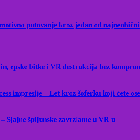
Emotivno putovanje kroz jedan od najneobični
lin, epske bitke i VR destrukcija bez kompro
ess impresije – Let kroz šoferku koji ćete ose
 – Sjajne špijunske zavrzlame u VR-u