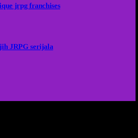
ique jrpg franchises
jih JRPG serijala