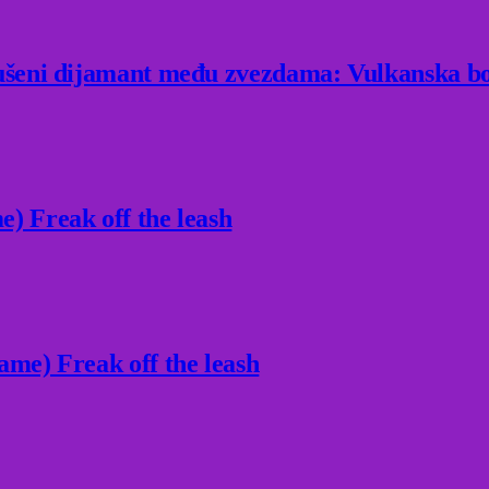
rušeni dijamant među zvezdama: Vulkanska bo
) Freak off the leash
ame) Freak off the leash