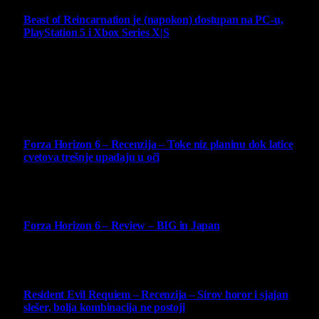
Beast of Reincarnation je (napokon) dostupan na PC-u,
PlayStation 5 i Xbox Series X|S
4 August 2026
Najbolje ocenjeni opisi
10
Forza Horizon 6 – Recenzija – Toke niz planinu dok latice
cvetova trešnje upadaju u oči
14 May 2026
10
Forza Horizon 6 – Review – BIG in Japan
14 May 2026
10
Resident Evil Requiem – Recenzija – Sirov horor i sjajan
slešer, bolja kombinacija ne postoji