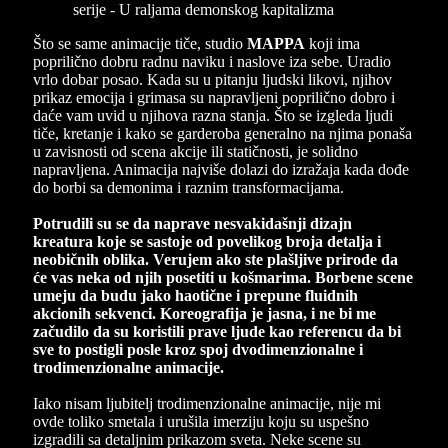
Što se same animacije tiče, studio
MAPPA
koji ima
poprilično dobru radnu naviku i naslove iza sebe. Uradio
vrlo dobar posao. Kada su u pitanju ljudski likovi, njihov
prikaz emocija i grimasa su napravljeni poprilično dobro i
daće vam uvid u njihova razna stanja. Što se izgleda ljudi
tiče, kretanje i kako se garderoba generalno na njima ponaša
u zavisnosti od scena akcije ili statičnosti, je solidno
napravljena. Animacija najviše dolazi do izražaja kada dođe
do borbi sa demonima i raznim transformacijama.
Potrudili su se da naprave nesvakidašnji dizajn
kreatura koje se sastoje od povelikog broja detalja i
neobičnih oblika. Verujem ako ste plašljive prirode da
će vas neka od njih posetiti u košmarima. Borbene scene
umeju da budu jako haotične i prepune fluidnih
akcionih sekvenci. Koreografija je jasna, i ne bi me
začudilo da su koristili prave ljude kao referencu da bi
sve to postigli posle kroz spoj dvodimenzionalne i
trodimenzionalne animacije.
Iako nisam ljubitelj trodimenzionalne animacije, nije mi
ovde toliko smetala i urušila imerziju koju su uspešno
izgradili sa detaljnim prikazom sveta. Neke scene su