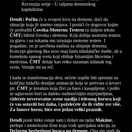
Denđi
i
Počita
će u svojem lovu na demone, doći do
situacije koja ih smrtno ranjava. I postići će dogovor kojim
će probuditi
Čoveka-Motornu Testeru
(u daljem tekstu
ČMT
) hibrid čoveka i demona. Koji dobija motornu testeru
za glavu i na rukama mu izrastaju motorne testere. I
pogađate, on je savršena mašina za ubijanje demona.
Koncept glavnog lika nosi onaj šarm mladalačke mašte, ali u
kontekstu samog sveta koji obiluje bizarnijim likovima i
motivima,
ČMT
deluje kao retko razuman izdanak tog
sveta. Verujte mi na reč.
I kada se transformacija desi, nećete uopšte biti spremni na
količinu ludački detaljne animacije koja se pretvara u krvavi
pir.
ČMT
je kreatura koja živi za haos i kasapljenje, i pošto
se uglavnom bori sa daleko nadmoćnijim neprijateljima,
videćete neverovatne scene nasilja i telesnog horora koji
će vas ostaviti bez daha, i poželećete da ih vidite sve više.
Za fanove horor, biće ovo jedan veliki praznik
.
Denđi
posle bitke ostaje sam i dolazi na radar
Makime
,
prelepe i misteriozne žene koja vodi specijalnu sekciju za
Državnu bezbednost lovaca na demone
. Ona mu nudi da