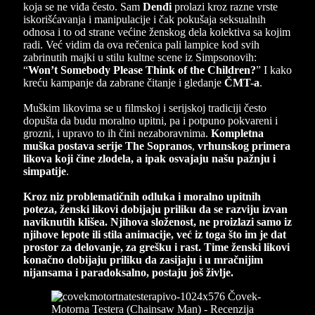
koja se ne viđa često. Sam
Denđi
prolazi kroz razne vrste
iskorišćavanja i manipulacije i čak pokušaja seksualnih
odnosa i to od strane većine ženskog dela kolektiva sa kojim
radi. Već vidim da ova rečenica pali lampice kod svih
zabrinutih majki u stilu kultne scene iz Simpsonovih:
“
Won’t Somebody Please Think of the Children?
” I kako
kreću kampanje da zabrane čitanje i gledanje
ČMT-a
.
Muškim likovima se u filmskoj i serijskoj tradiciji često
dopušta da budu moralno upitni, pa i potpuno pokvareni i
grozni, i upravo to ih čini nezaboravnima.
Kompletna
muška postava serije
The Sopranos
,
vrhunskog primera
likova koji čine zlodela, a ipak osvajaju našu pažnju i
simpatije
.
Kroz niz problematičnih odluka i moralno upitnih
poteza, ženski likovi dobijaju priliku da se razviju izvan
naviknutih klišea. Njihova složenost, ne proizlazi samo iz
njihove lepote ili stila animacije, već iz toga što im je dat
prostor za delovanje, za grešku i rast. Time ženski likovi
konačno dobijaju priliku da zasijaju i u mračnijim
nijansama i paradoksalno, postaju još življe.