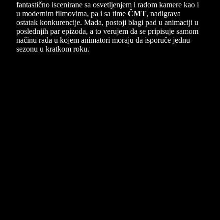
fantastično iscenirane sa osvetljenjem i radom kamere kao i
u modernim filmovima, pa i sa time
ČMT
, nadigrava
ostatak konkurencije. Mada, postoji blagi pad u animaciji u
poslednjih par epizoda, a to verujem da se pripisuje samom
načinu rada u kojem animatori moraju da isporuče jednu
sezonu u kratkom roku.