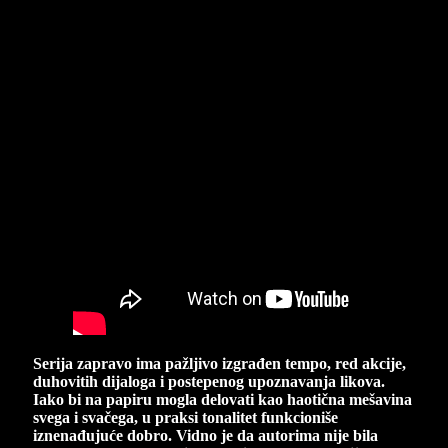
Serija zapravo ima pažljivo izgrađen tempo, red akcije,
duhovitih dijaloga i postepenog upoznavanja likova.
Iako bi na papiru mogla delovati kao haotična mešavina
svega i svačega, u praksi tonalitet funkcioniše
iznenađujuće dobro. Vidno je da autorima nije bila