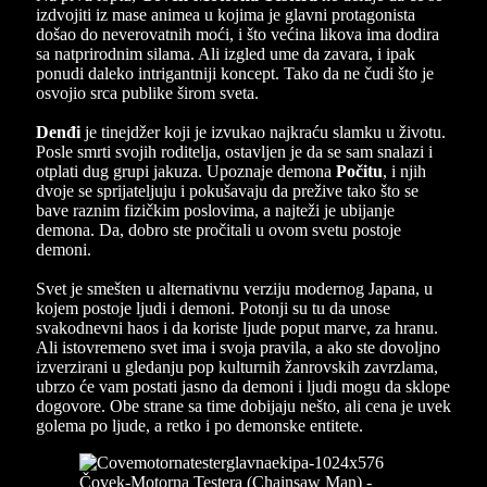
izdvojiti iz mase animea u kojima je glavni protagonista
došao do neverovatnih moći, i što većina likova ima dodira
sa natprirodnim silama. Ali izgled ume da zavara, i ipak
ponudi daleko intrigantniji koncept. Tako da ne čudi što je
osvojio srca publike širom sveta.
Denđi
je tinejdžer koji je izvukao najkraću slamku u životu.
Posle smrti svojih roditelja, ostavljen je da se sam snalazi i
otplati dug grupi jakuza. Upoznaje demona
Počitu
, i njih
dvoje se sprijateljuju i pokušavaju da prežive tako što se
bave raznim fizičkim poslovima, a najteži je ubijanje
demona. Da, dobro ste pročitali u ovom svetu postoje
demoni.
Svet je smešten u alternativnu verziju modernog Japana, u
kojem postoje ljudi i demoni. Potonji su tu da unose
svakodnevni haos i da koriste ljude poput marve, za hranu.
Ali istovremeno svet ima i svoja pravila, a ako ste dovoljno
izverzirani u gledanju pop kulturnih žanrovskih zavrzlama,
ubrzo će vam postati jasno da demoni i ljudi mogu da sklope
dogovore. Obe strane sa time dobijaju nešto, ali cena je uvek
golema po ljude, a retko i po demonske entitete.