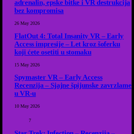
adrenalin, epske bitke i VR destrukcija
bez kompromisa
26 May 2026
FlatOut 4: Total Insanity VR – Early
Access impresije – Let kroz šoferku
koji ćete osetiti u stomaku
15 May 2026
Spymaster VR – Early Access
Recenzija – Sjajne špijunske zavrzlame
u VR-u
10 May 2026
7
Star Trek: Infection – Recenzija –