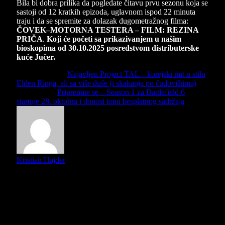
Bila bi dobra prilika da pogledate čitavu prvu sezonu koja se
sastoji od 12 kratkih epizoda, uglavnom ispod 22 minuta
traju i da se spremite za dolazak dugometražnog filma:
ČOVEK–MOTORNA TESTERA – FILM: REZINA
PRIČA
.
Koji će početi sa prikazivanjem u našim
bioskopima od 30.10.2025 posredstvom distributerske
kuće Jučer.
Previous Article
Najavljen Project TAL – korejski mit u stilu
Elden Ringa, ali sa više duše (i skakanja po čudovištima)
Next Article
Pripremite se – Season 1 za Battlefield 6
startuje 28. oktobra i donosi tonu besplatnog sadržaja
Kristian Hajder
U potrazi za kvalitetnim POP kulturnim sadržajem (stripovi,
filmovi, muzika i knjige i događaji) i uspešnim
izbegavanjem mediokritetnog sadržaja. Radim i na dva
filmska podcasta, Bukvalno i Semikast.
Slični
članci