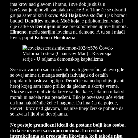
ima krov nad glavom i hranu, i sve dok je sluša u
izvršavanju njihovih zadataka ostaće živ. Time će se otvoriti
grupa šarenolikih likova:
Aki Hajakava
stoičan i jak borac i
budući
Denđijev
mentor.
Moć
koja je pripitomljeni vrag, i
čije čarke sa
Denđijem
unose prekopotrebne uplive humora.
Himeno
, među starijim lovcima na demone. A tu su i mlađi
lovci, poput
Kobeni
i
Hirokazua
.
Sve ovo vam do sada može delovati generično, ali evo gde
se ovaj anime (i manga serijal) izdvajaju od ostalih
popularnih naslova tog tipa.
Denđi
je najnedopadljiviji anti
heroj kojeg sam imao prilike da gledam u skorije vreme.
Ako se uzme u obzir da kreće sa dna kace, i da mu nikakvi
morali ni načela nisu prenešeni. Bilo je osvežavajuće videti
da ima najobičnije želje i nagone. Da ima šta da pojede,
krevet i krov nad glavom, i najniže tinejdžerske pobude da
se izvata i ljubi sa devojkama.
Ne postoje grandiozni ideali da postane bolji kao osoba,
ili da se usavrši sa svojim moćima. I u čestim
interakcijama sa preostalim likovima, koji takođe nisu