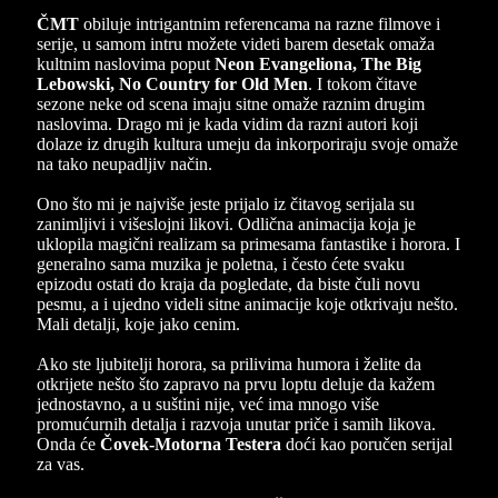
ČMT
obiluje intrigantnim referencama na razne filmove i
serije, u samom intru možete videti barem desetak omaža
kultnim naslovima poput
Neon Evangeliona, The Big
Lebowski, No Country for Old Men
. I tokom čitave
sezone neke od scena imaju sitne omaže raznim drugim
naslovima. Drago mi je kada vidim da razni autori koji
dolaze iz drugih kultura umeju da inkorporiraju svoje omaže
na tako neupadljiv način.
Ono što mi je najviše jeste prijalo iz čitavog serijala su
zanimljivi i višeslojni likovi. Odlična animacija koja je
uklopila magični realizam sa primesama fantastike i horora. I
generalno sama muzika je poletna, i često ćete svaku
epizodu ostati do kraja da pogledate, da biste čuli novu
pesmu, a i ujedno videli sitne animacije koje otkrivaju nešto.
Mali detalji, koje jako cenim.
Ako ste ljubitelji horora, sa prilivima humora i želite da
otkrijete nešto što zapravo na prvu loptu deluje da kažem
jednostavno, a u suštini nije, već ima mnogo više
promućurnih detalja i razvoja unutar priče i samih likova.
Onda će
Čovek-Motorna Testera
doći kao poručen serijal
za vas.