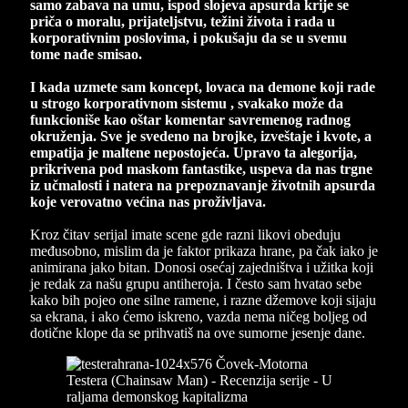
samo zabava na umu, ispod slojeva apsurda krije se
priča o moralu, prijateljstvu, težini života i rada u
korporativnim poslovima, i pokušaju da se u svemu
tome nađe smisao.
I kada uzmete sam koncept, lovaca na demone koji rade
u strogo korporativnom sistemu , svakako može da
funkcioniše kao oštar komentar savremenog radnog
okruženja. Sve je svedeno na brojke, izveštaje i kvote, a
empatija je maltene nepostojeća. Upravo ta alegorija,
prikrivena pod maskom fantastike, uspeva da nas trgne
iz učmalosti i natera na prepoznavanje životnih apsurda
koje verovatno većina nas proživljava.
Kroz čitav serijal imate scene gde razni likovi obeduju
međusobno, mislim da je faktor prikaza hrane, pa čak iako je
animirana jako bitan. Donosi osećaj zajedništva i užitka koji
je redak za našu grupu antiheroja. I često sam hvatao sebe
kako bih pojeo one silne ramene, i razne džemove koji sijaju
sa ekrana, i ako ćemo iskreno, vazda nema ničeg boljeg od
dotične klope da se prihvatiš na ove sumorne jesenje dane.