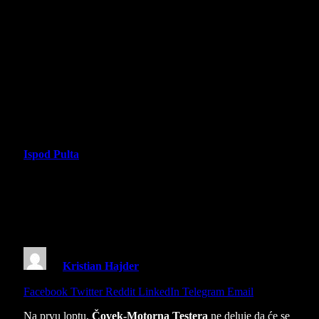
Ispod Pulta
Čovek-Motorna Testera (Chainsaw
Man) – Recenzija serije – U raljama
demonskog kapitalizma
By
Kristian Hajder
24 October 2025
8 Mins Read
Share
Facebook
Twitter
Reddit
LinkedIn
Telegram
Email
Na prvu loptu,
Čovek-Motorna Testera
ne deluje da će se