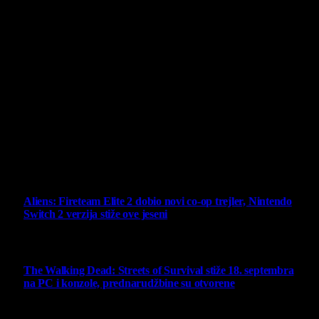
O nama
Projekat Virtualni Kutak teži ka tome da približi gejming što
široj publici, sa idejom da edukuje sve posetioce, o igrama,
kroz njih i sa njima na razne i kreativne načine.
Virtualni Kutak brend, logo, domen i sajt su privatnog
vlasništva.
Sav sadržaj na sajtu je u vlasništvu Virtualni Kutak portala.
Svako neovlašćeno korišćenje sadržaja kažnjivo je
zakonom.
Ne propustite
Aliens: Fireteam Elite 2 dobio novi co-op trejler, Nintendo
Switch 2 verzija stiže ove jeseni
6 August 2026
The Walking Dead: Streets of Survival stiže 18. septembra
na PC i konzole, prednarudžbine su otvorene
4 August 2026