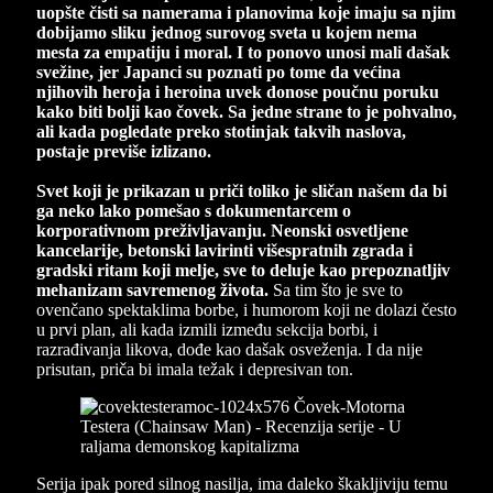
uopšte čisti sa namerama i planovima koje imaju sa njim
dobijamo sliku jednog surovog sveta u kojem nema
mesta za empatiju i moral. I to ponovo unosi mali dašak
svežine, jer Japanci su poznati po tome da većina
njihovih heroja i heroina uvek donose poučnu poruku
kako biti bolji kao čovek. Sa jedne strane to je pohvalno,
ali kada pogledate preko stotinjak takvih naslova,
postaje previše izlizano.
Svet koji je prikazan u priči toliko je sličan našem da bi
ga neko lako pomešao s dokumentarcem o
korporativnom preživljavanju. Neonski osvetljene
kancelarije, betonski lavirinti višespratnih zgrada i
gradski ritam koji melje, sve to deluje kao prepoznatljiv
mehanizam savremenog života.
Sa tim što je sve to
ovenčano spektaklima borbe, i humorom koji ne dolazi često
u prvi plan, ali kada izmili između sekcija borbi, i
razrađivanja likova, dođe kao dašak osveženja. I da nije
prisutan, priča bi imala težak i depresivan ton.
Serija ipak pored silnog nasilja, ima daleko škakljiviju temu