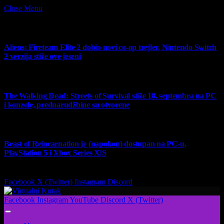
Close Menu
What's Hot
Aliens: Fireteam Elite 2 dobio novi co-op trejler, Nintendo Switch
2 verzija stiže ove jeseni
6 August 2026
The Walking Dead: Streets of Survival stiže 18. septembra na PC
i konzole, prednarudžbine su otvorene
4 August 2026
Beast of Reincarnation je (napokon) dostupan na PC-u,
PlayStation 5 i Xbox Series X|S
4 August 2026
Facebook
X (Twitter)
Instagram
Discord
Facebook
Instagram
YouTube
Discord
X (Twitter)