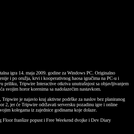
 trojke.
mostalna igra 14. maja 2009. godine za Windows PC. Originalno
cenije i po oružja, krvi i kooperativnog haosa igračima na PC-u i
 priliku, Tripwire Interactive otkriva unutrašnjost sa objavljivanjem
 vraća svojim horor korenima sa nadolazećim nastavkom.
, Tripwire je najavio kraj aktivne podrške za naslov bez planiranog
r 2, jer će Tripwire održavati serversku pozadinu igre i online
a svojim kolegama iz zajednice godinama koje dolaze.