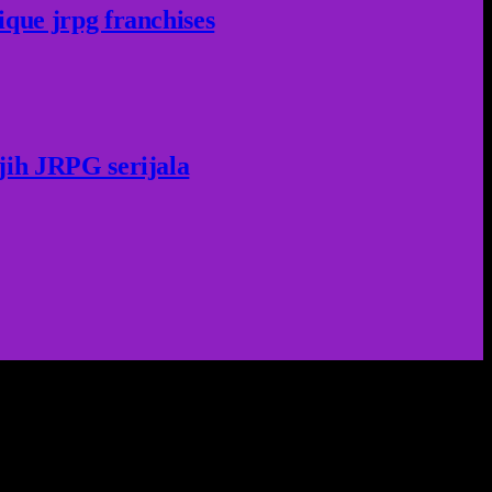
ique jrpg franchises
jih JRPG serijala