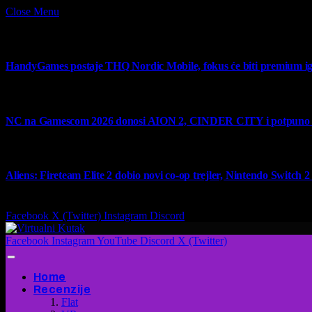
Close Menu
What's Hot
HandyGames postaje THQ Nordic Mobile, fokus će biti premium ig
7 August 2026
NC na Gamescom 2026 donosi AION 2, CINDER CITY i potpuno no
6 August 2026
Aliens: Fireteam Elite 2 dobio novi co-op trejler, Nintendo Switch 2 v
6 August 2026
Facebook
X (Twitter)
Instagram
Discord
Facebook
Instagram
YouTube
Discord
X (Twitter)
Home
Recenzije
Flat