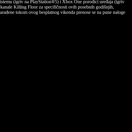
sistemu (igriv na PlayStation®5) i Xbox One porodici uređaja (igriv
anale Killing Floor za specifičnosti ovih posebnih godišnjih,
de zarađene tokom ovog besplatnog vikenda prenose se na pune naloge