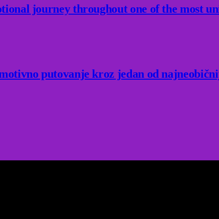
ional journey throughout one of the most un
Emotivno putovanje kroz jedan od najneobični