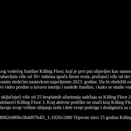
ize popust i Free Weekend dvojke i Dev Diary
 svog vodećeg franšize Killing Floor, koji je prvi put objavljen kao sa
 zabavljala više od 30+ miliona igrača širom sveta, pružajući više od de
kivanim sledećim nastavkom najavljenim 2023. godine. Da bi obeležili ovu
i video prodire u krvavu istoriju i nasleđe franšize, i kako se studio
ključujući više od 25 besplatnih ažuriranja sadržaja za Killing Floor 2
lazeći Killing Floor 3. Kraj aktivne podrške ne znači kraj Killing Floo
šavaju svoje veštine ubijanja zeda i dele svoje podvige i dostignuća s