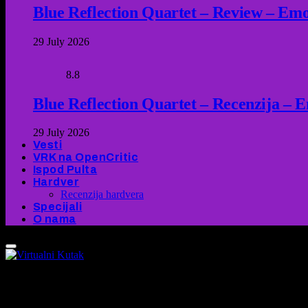
Blue Reflection Quartet – Review – Emot
29 July 2026
8.8
Blue Reflection Quartet – Recenzija – 
29 July 2026
Vesti
VRK na OpenCritic
Ispod Pulta
Hardver
Recenzija hardvera
Specijali
O nama