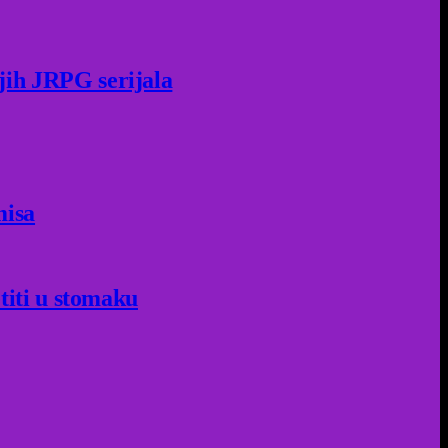
jih JRPG serijala
misa
titi u stomaku