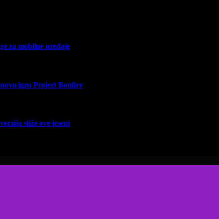
re za mobilne uređaje
vu igru Project Bonfire
erzija stiže ove jeseni