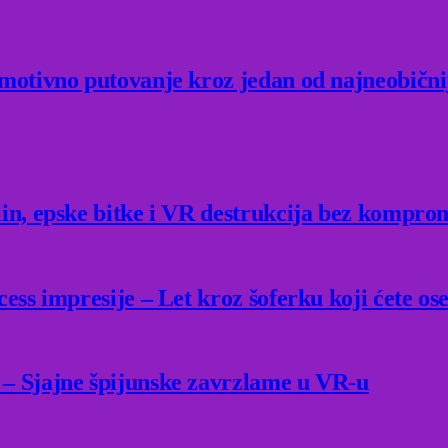
Emotivno putovanje kroz jedan od najneobični
lin, epske bitke i VR destrukcija bez kompro
ess impresije – Let kroz šoferku koji ćete ose
 – Sjajne špijunske zavrzlame u VR-u