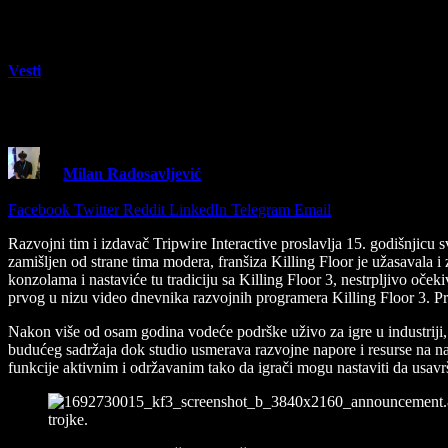
Vesti
Tripwire slavi 15 godina Killing Floor franš
By
Milan Radosavljević
16 May 2024
3 Mins Read
Share
Facebook
Twitter
Reddit
LinkedIn
Telegram
Email
Razvojni tim i izdavač Tripwire Interactive proslavlja 15. godišnjicu
zamišljen od strane tima modera, franšiza Killing Floor je užasavala i
konzolama i nastaviće tu tradiciju sa Killing Floor 3, nestrpljivo oče
prvog u nizu video dnevnika razvojnih programera Killing Floor 3. Prv
Nakon više od osam godina vodeće podrške uživo za igre u industriji, u
budućeg sadržaja dok studio usmerava razvojne napore i resurse na nado
funkcije aktivnim i održavanim tako da igrači mogu nastaviti da usavr