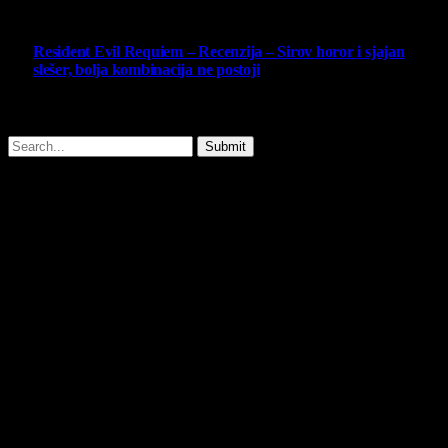
10
Resident Evil Requiem – Recenzija – Sirov horor i sjajan
slešer, bolja kombinacija ne postoji
25 February 2026
Copyright © - 2026 Virtualni Kutak - All Rights Reserved.
Submit
Type above and press
Enter
to search. Press
Esc
to cancel.