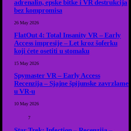
adrenalin, epske bitke i VR destrukcija
bez kompromisa
26 May 2026
FlatOut 4: Total Insanity VR – Early
Access impresije – Let kroz šoferku
koji ćete osetiti u stomaku
15 May 2026
Spymaster VR – Early Access
Recenzija – Sjajne špijunske zavrzlame
u VR-u
10 May 2026
7
Star Trek: Infection – Recenzija –