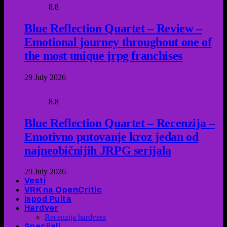
8.8
Blue Reflection Quartet – Review –
Emotional journey throughout one of
the most unique jrpg franchises
29 July 2026
8.8
Blue Reflection Quartet – Recenzija –
Emotivno putovanje kroz jedan od
najneobičnijih JRPG serijala
29 July 2026
Vesti
VRK na OpenCritic
Ispod Pulta
Hardver
Recenzija hardvera
Specijali