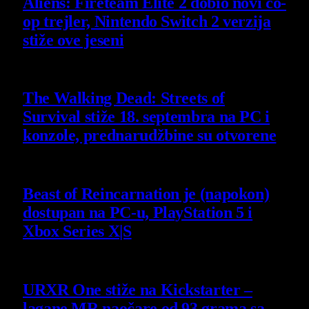
Aliens: Fireteam Elite 2 dobio novi co-
op trejler, Nintendo Switch 2 verzija
stiže ove jeseni
6 August 2026
The Walking Dead: Streets of
Survival stiže 18. septembra na PC i
konzole, prednarudžbine su otvorene
4 August 2026
Beast of Reincarnation je (napokon)
dostupan na PC-u, PlayStation 5 i
Xbox Series X|S
4 August 2026
URXR One stiže na Kickstarter –
lagane MR naočare od 93 grama sa