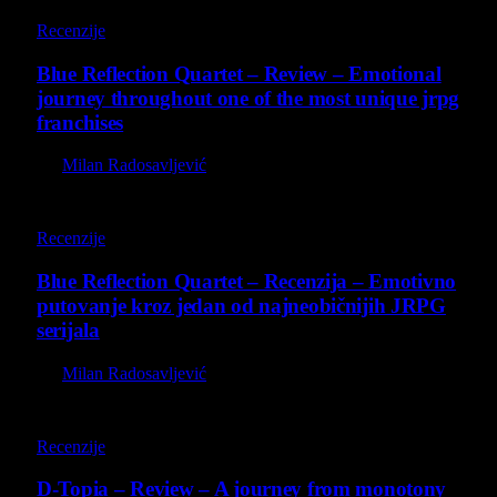
8.8
Recenzije
Blue Reflection Quartet – Review – Emotional
journey throughout one of the most unique jrpg
franchises
By
Milan Radosavljević
8.8
Recenzije
Blue Reflection Quartet – Recenzija – Emotivno
putovanje kroz jedan od najneobičnijih JRPG
serijala
By
Milan Radosavljević
8.5
Recenzije
D-Topia – Review – A journey from monotony