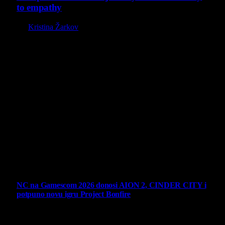
to empathy
By
Kristina Žarkov
O nama
Projekat Virtualni Kutak teži ka tome da približi gejming što
široj publici, sa idejom da edukuje sve posetioce, o igrama,
kroz njih i sa njima na razne i kreativne načine.
Virtualni Kutak brend, logo, domen i sajt su privatnog
vlasništva.
Sav sadržaj na sajtu je u vlasništvu Virtualni Kutak portala.
Svako neovlašćeno korišćenje sadržaja kažnjivo je
zakonom.
Ne propustite
NC na Gamescom 2026 donosi AION 2, CINDER CITY i
potpuno novu igru Project Bonfire
6 August 2026