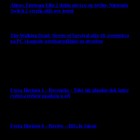
Aliens: Fireteam Elite 2 dobio novi co-op trejler, Nintendo
Switch 2 verzija stiže ove jeseni
6 August 2026
The Walking Dead: Streets of Survival stiže 18. septembra
na PC i konzole, prednarudžbine su otvorene
4 August 2026
Najbolje ocenjeni opisi
10
Forza Horizon 6 – Recenzija – Toke niz planinu dok latice
cvetova trešnje upadaju u oči
14 May 2026
10
Forza Horizon 6 – Review – BIG in Japan
14 May 2026