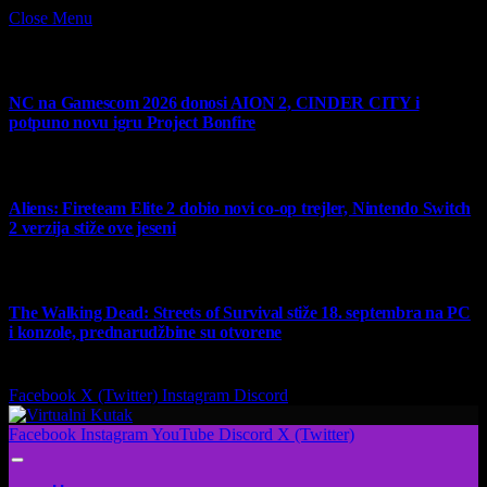
Close Menu
What's Hot
NC na Gamescom 2026 donosi AION 2, CINDER CITY i
potpuno novu igru Project Bonfire
6 August 2026
Aliens: Fireteam Elite 2 dobio novi co-op trejler, Nintendo Switch
2 verzija stiže ove jeseni
6 August 2026
The Walking Dead: Streets of Survival stiže 18. septembra na PC
i konzole, prednarudžbine su otvorene
4 August 2026
Facebook
X (Twitter)
Instagram
Discord
Facebook
Instagram
YouTube
Discord
X (Twitter)