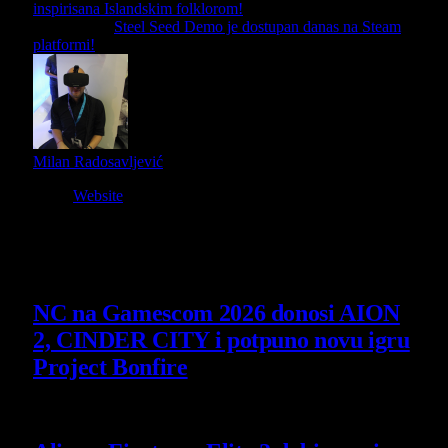
inspirisana Islandskim folklorom!
Next Article
Steel Seed Demo je dostupan danas na Steam
platformi!
Milan Radosavljević
Website
Owner and Editor in Chief
Slični
članci
NC na Gamescom 2026 donosi AION
2, CINDER CITY i potpuno novu igru
Project Bonfire
6 August 2026