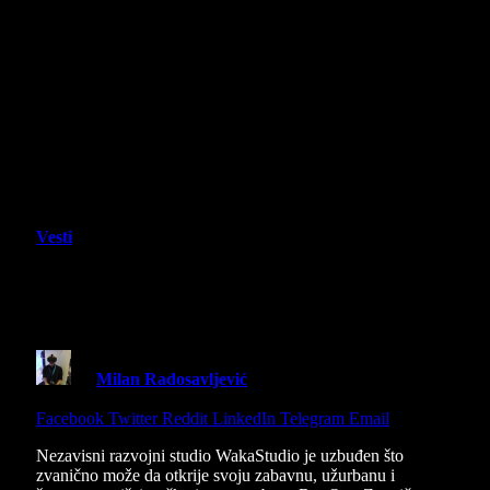
Vesti
Najavljena je RunOut! Slatka
društvena igra za celu porodicu!
By
Milan Radosavljević
10 June 2024
2 Mins Read
Share
Facebook
Twitter
Reddit
LinkedIn
Telegram
Email
Nezavisni razvojni studio WakaStudio je uzbuđen što
zvanično može da otkrije svoju zabavnu, užurbanu i