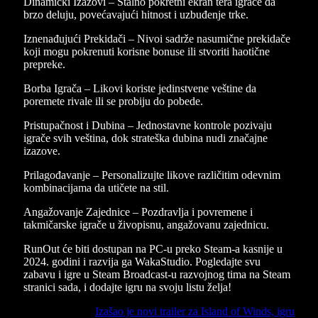
Dinamički Izazovi – Stalno pokretni ekran tera igrače da
brzo deluju, povećavajući hitnost i uzbuđenje trke.
Iznenađujući Prekidači – Nivoi sadrže nasumične prekidače
koji mogu pokrenuti korisne bonuse ili stvoriti haotične
prepreke.
Borba Igrača – Likovi koriste jedinstvene veštine da
poremete rivale ili se probiju do pobede.
Pristupačnost i Dubina – Jednostavne kontrole pozivaju
igrače svih veština, dok strateška dubina nudi značajne
izazove.
Prilagođavanje – Personalizujte likove različitim odevnim
kombinacijama da utičete na stil.
Angažovanje Zajednice – Pozdravlja i povremene i
takmičarske igrače u živopisnu, angažovanu zajednicu.
RunOut će biti dostupan na PC-u preko Steam-a kasnije u
2024. godini i razvija ga WakaStudio. Pogledajte svu
zabavu i igre u Steam Broadcast-u razvojnog tima na Steam
stranici sada, i dodajte igru na svoju listu želja!
Previous Article
Izašao je novi trailer za Island of Winds, igru