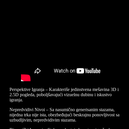
Perspektive Igranja – Karakteriše jedinstvena mešavina 3D i
2.5D pogleda, poboljšavajući vizuelnu dubinu i iskustvo
igranja.
Nepredvidivi Nivoi – Sa nasumično generisanim stazama,
nijedna trka nije ista, obezbeđujući beskrajnu ponovljivost sa
uzbudljivim, nepredvidivim stazama.