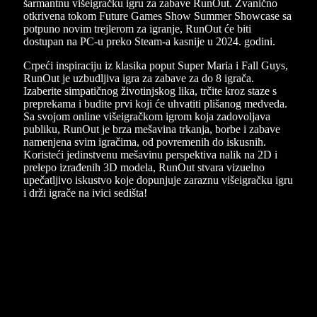
šarmantnu višeigračku igru za zabave RunOut. Zvanično
otkrivena tokom Future Games Show Summer Showcase sa
potpuno novim trejlerom za igranje, RunOut će biti
dostupan na PC-u preko Steam-a kasnije u 2024. godini.
Crpeći inspiraciju iz klasika poput Super Maria i Fall Guys,
RunOut je uzbudljiva igra za zabave za do 8 igrača.
Izaberite simpatičnog životinjskog lika, trčite kroz staze s
preprekama i budite prvi koji će uhvatiti plišanog medveda.
Sa svojom online višeigračkom igrom koja zadovoljava
publiku, RunOut je brza mešavina trkanja, borbe i zabave
namenjena svim igračima, od povremenih do iskusnih.
Koristeći jedinstvenu mešavinu perspektiva nalik na 2D i
prelepo izrađenih 3D modela, RunOut stvara vizuelno
upečatljivo iskustvo koje dopunjuje zaraznu višeigračku igru
i drži igrače na ivici sedišta!