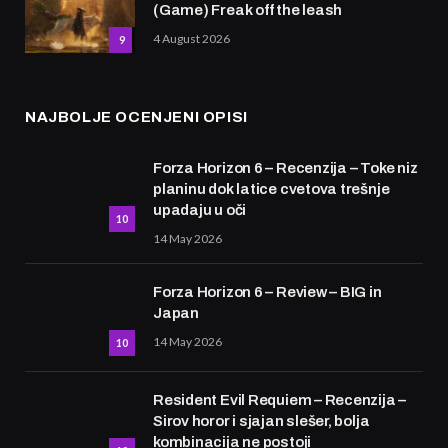
(Game) Freak off the leash
4 August 2026
9
NAJBOLJE OCENJENI OPISI
Forza Horizon 6 – Recenzija – Toke niz
planinu dok latice cvetova trešnje
upadaju u oči
10
14 May 2026
Forza Horizon 6 – Review – BIG in
Japan
14 May 2026
10
Resident Evil Requiem – Recenzija –
Sirov horor i sjajan slešer, bolja
kombinacija ne postoji