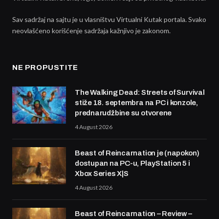
Sav sadržaj na sajtu je u vlasništvu Virtualni Kutak portala. Svako
neovlašćeno korišćenje sadržaja kažnjivo je zakonom.
NE PROPUSTITE
The Walking Dead: Streets of Survival
stiže 18. septembra na PC i konzole,
prednarudžbine su otvorene
4 August 2026
Beast of Reincarnation je (napokon)
dostupan na PC-u, PlayStation 5 i
Xbox Series X|S
4 August 2026
Beast of Reincarnation – Review –