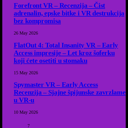
Forefront VR – Recenzija – Čist
adrenalin, epske bitke i VR destrukcija
bez kompromisa
26 May 2026
FlatOut 4: Total Insanity VR – Early
Access impresije – Let kroz šoferku
koji ćete osetiti u stomaku
15 May 2026
Spymaster VR – Early Access
Recenzija – Sjajne špijunske zavrzlame
u VR-u
10 May 2026
7