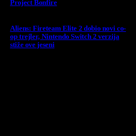
Project Bonfire
6 August 2026
Aliens: Fireteam Elite 2 dobio novi co-
op trejler, Nintendo Switch 2 verzija
stiže ove jeseni
6 August 2026
O nama
Projekat Virtualni Kutak teži ka tome da približi gejming što
široj publici, sa idejom da edukuje sve posetioce, o igrama,
kroz njih i sa njima na razne i kreativne načine.
Virtualni Kutak brend, logo, domen i sajt su privatnog
vlasništva.
Sav sadržaj na sajtu je u vlasništvu Virtualni Kutak portala.
Svako neovlašćeno korišćenje sadržaja kažnjivo je
zakonom.