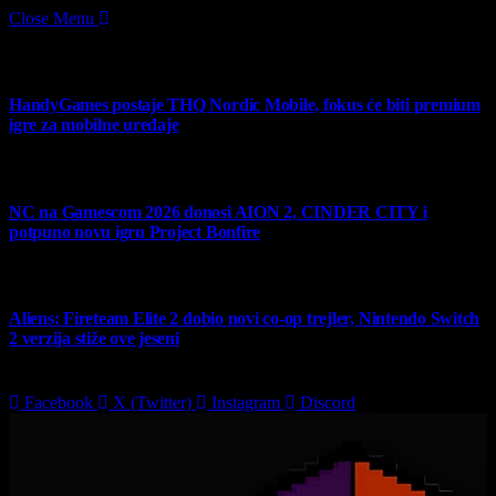
Close Menu
What's Hot
HandyGames postaje THQ Nordic Mobile, fokus će biti premium
igre za mobilne uređaje
7 August 2026
NC na Gamescom 2026 donosi AION 2, CINDER CITY i
potpuno novu igru Project Bonfire
6 August 2026
Aliens: Fireteam Elite 2 dobio novi co-op trejler, Nintendo Switch
2 verzija stiže ove jeseni
6 August 2026
Facebook
X (Twitter)
Instagram
Discord