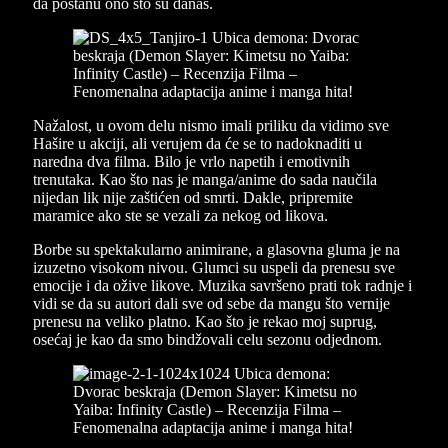
da postanu ono što su danas.
Nažalost, u ovom delu nismo imali priliku da vidimo sve
Hašire u akciji, ali verujem da će se to nadoknaditi u
naredna dva filma. Bilo je vrlo napetih i emotivnih
trenutaka. Kao što nas je manga/anime do sada naučila
nijedan lik nije zaštićen od smrti. Dakle, pripremite
maramice ako ste se vezali za nekog od likova.
Borbe su spektakularno animirane, a glasovna gluma je na
izuzetno visokom nivou. Glumci su uspeli da prenesu sve
emocije i da ožive likove. Muzika savršeno prati tok radnje i
vidi se da su autori dali sve od sebe da mangu što vernije
prenesu na veliko platno. Kao što je rekao moj suprug,
osećaj je kao da smo bindžovali celu sezonu odjednom.