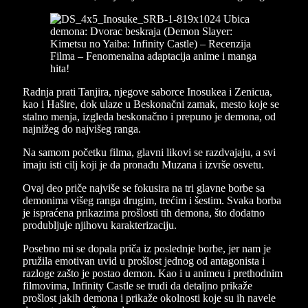
Radnja prati Tanjira, njegove saborce Inosukea i Zenicua,
kao i Hašire, dok ulaze u Beskonačni zamak, mesto koje se
stalno menja, izgleda beskonačno i prepuno je demona, od
najnižeg do najvišeg ranga.
Na samom početku filma, glavni likovi se razdvajaju, a svi
imaju isti cilj koji je da pronađu Muzana i izvrše osvetu.
Ovaj deo priče najviše se fokusira na tri glavne borbe sa
demonima višeg ranga drugim, trećim i šestim. Svaka borba
je ispraćena prikazima prošlosti tih demona, što dodatno
produbljuje njihovu karakterizaciju.
Posebno mi se dopala priča iz poslednje borbe, jer nam je
pružila emotivan uvid u prošlost jednog od antagonista i
razloge zašto je postao demon. Kao i u animeu i prethodnim
filmovima, Infinity Castle se trudi da detaljno prikaže
prošlost jakih demona i prikaže okolnosti koje su ih navele