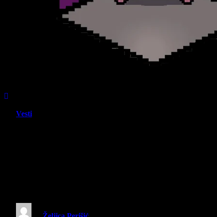
Vesti
Ubica demona: Dvorac beskraja
(Demon Slayer: Kimetsu no Yaiba:
Infinity Castle) – Recenzija Filma –
Fenomenalna adaptacija anime i
manga hita!
By
Željica Perišić
13 September 2025
5 Mins Read