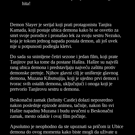
Demon Slayer je serijal koji prati protagonistu Tanjira
Kamada, koji postaje ubica demona kako bi se osvetio za
smrt svoje porodice i pronašao lek za svoju sestru Nezuko,
koja je tokom jednog napada postala demon, ali još uvek
nije u potpunosti podlegla kletvi.
Do sada su snimljene četiri sezone i jedan film, koji prate
Tanjirov put ka tome da postane Hašira. Hašire su najviši
rang ubica demona i predstavljaju najveću zaštitu protiv
demonske pretnje. Njihov glavni cilj je uništenje glavnog
demona, Muzana Kibutsujija, koji je ujedno prvi demon i
tvorac svih ostalih demona, uključujući i onoga koji je
pretvorio Tanjirovu sestru u demona.
Beskonačni zamak (Infinity Castle) dolazi neposredno
nakon poslednje epizode animea, tačnije, nakon što svi
Hašire napadnu Muzana i budu uvučeni u Beskonačni
zamak, mesto odakle i ovaj film počinje.
Apsolutno je neophodno da ste upoznati sa pričom iz Ubice
demona do ovog momenta kako biste mogli da uživate u