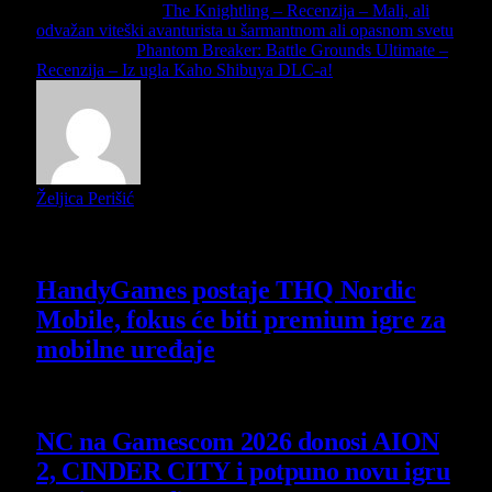
Previous Article
The Knightling – Recenzija – Mali, ali
odvažan viteški avanturista u šarmantnom ali opasnom svetu
Next Article
Phantom Breaker: Battle Grounds Ultimate –
Recenzija – Iz ugla Kaho Shibuya DLC-a!
Željica Perišić
Slični
članci
HandyGames postaje THQ Nordic
Mobile, fokus će biti premium igre za
mobilne uređaje
7 August 2026
NC na Gamescom 2026 donosi AION
2, CINDER CITY i potpuno novu igru