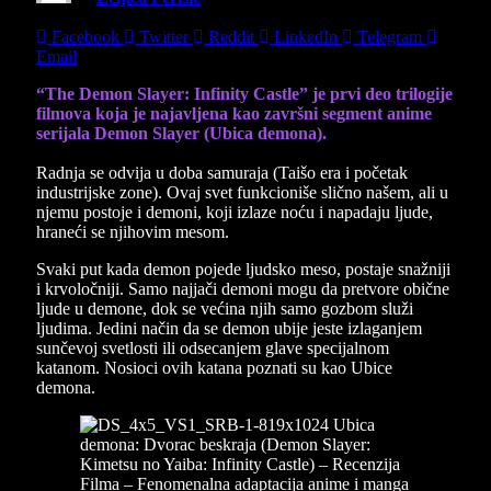
Share
Facebook
Twitter
Reddit
LinkedIn
Telegram
Email
“The Demon Slayer: Infinity Castle” je prvi deo trilogije
filmova koja je najavljena kao završni segment anime
serijala Demon Slayer (Ubica demona).
Radnja se odvija u doba samuraja (Taišo era i početak
industrijske zone). Ovaj svet funkcioniše slično našem, ali u
njemu postoje i demoni, koji izlaze noću i napadaju ljude,
hraneći se njihovim mesom.
Svaki put kada demon pojede ljudsko meso, postaje snažniji
i krvoločniji. Samo najjači demoni mogu da pretvore obične
ljude u demone, dok se većina njih samo gozbom služi
ljudima. Jedini način da se demon ubije jeste izlaganjem
sunčevoj svetlosti ili odsecanjem glave specijalnom
katanom. Nosioci ovih katana poznati su kao Ubice
demona.