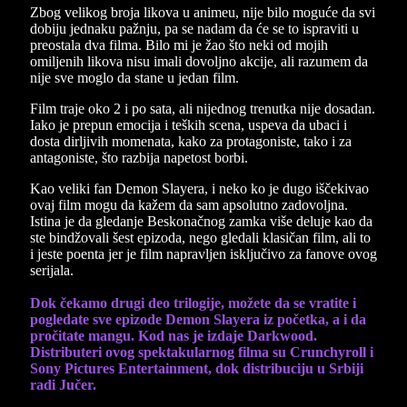
Zbog velikog broja likova u animeu, nije bilo moguće da svi
dobiju jednaku pažnju, pa se nadam da će se to ispraviti u
preostala dva filma. Bilo mi je žao što neki od mojih
omiljenih likova nisu imali dovoljno akcije, ali razumem da
nije sve moglo da stane u jedan film.
Film traje oko 2 i po sata, ali nijednog trenutka nije dosadan.
Iako je prepun emocija i teških scena, uspeva da ubaci i
dosta dirljivih momenata, kako za protagoniste, tako i za
antagoniste, što razbija napetost borbi.
Kao veliki fan Demon Slayera, i neko ko je dugo iščekivao
ovaj film mogu da kažem da sam apsolutno zadovoljna.
Istina je da gledanje Beskonačnog zamka više deluje kao da
ste bindžovali šest epizoda, nego gledali klasičan film, ali to
i jeste poenta jer je film napravljen isključivo za fanove ovog
serijala.
Dok čekamo drugi deo trilogije, možete da se vratite i
pogledate sve epizode Demon Slayera iz početka, a i da
pročitate mangu. Kod nas je izdaje Darkwood.
Distributeri ovog spektakularnog filma su Crunchyroll i
Sony Pictures Entertainment, dok distribuciju u Srbiji
radi Jučer.