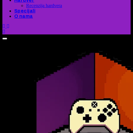
Hardver
Recenzija hardvera
Specijali
O nama