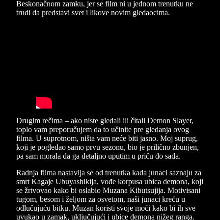
Beskonačnom zamku, jer se film ni u jednom trenutku ne
trudi da predstavi svet i likove novim gledaocima.
Drugim rečima – ako niste gledali ili čitali Demon Slayer,
toplo vam preporučujem da to učinite pre gledanja ovog
filma. U suprotnom, ništa vam neće biti jasno. Moj suprug,
koji je pogledao samo prvu sezonu, bio je prilično zbunjen,
pa sam morala da ga detaljno uputim u priču do sada.
Radnja filma nastavlja se od trenutka kada junaci saznaju za
smrt Kagaje Ubuyashikija, vođe korpusa ubica demona, koji
se žrtvovao kako bi oslabio Muzana Kibutsujija. Motivisani
tugom, besom i željom za osvetom, naši junaci kreću u
odlučujuću bitku. Muzan koristi svoje moći kako bi ih sve
uvukao u zamak, uključujući i ubice demona nižeg ranga.