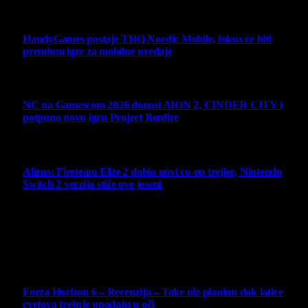
Ne propustite
HandyGames postaje THQ Nordic Mobile, fokus će biti
premium igre za mobilne uređaje
7 August 2026
NC na Gamescom 2026 donosi AION 2, CINDER CITY i
potpuno novu igru Project Bonfire
6 August 2026
Aliens: Fireteam Elite 2 dobio novi co-op trejler, Nintendo
Switch 2 verzija stiže ove jeseni
6 August 2026
Najbolje ocenjeni opisi
10
Forza Horizon 6 – Recenzija – Toke niz planinu dok latice
cvetova trešnje upadaju u oči