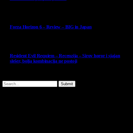
14 May 2026
10
Forza Horizon 6 – Review – BIG in Japan
14 May 2026
10
Resident Evil Requiem – Recenzija – Sirov horor i sjajan
slešer, bolja kombinacija ne postoji
25 February 2026
Copyright © - 2026 Virtualni Kutak - All Rights Reserved.
Submit
Type above and press
Enter
to search. Press
Esc
to cancel.