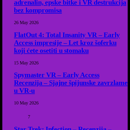
adrenalin, epske bitke i VR destrukcija
bez kompromisa
26 May 2026
FlatOut 4: Total Insanity VR – Early
Access impresije – Let kroz šoferku
koji ćete osetiti u stomaku
15 May 2026
Spymaster VR – Early Access
Recenzija – Sjajne špijunske zavrzlame
u VR-u
10 May 2026
7
Star Trek: Infection – Recenzija –