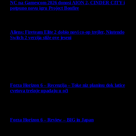
NC na Gamescom 2026 donosi AION 2, CINDER CITY i
potpuno novu igru Project Bonfire
6 August 2026
Aliens: Fireteam Elite 2 dobio novi co-op trejler, Nintendo
Switch 2 verzija stiže ove jeseni
6 August 2026
Najbolje ocenjeni opisi
10
Forza Horizon 6 – Recenzija – Toke niz planinu dok latice
cvetova trešnje upadaju u oči
14 May 2026
10
Forza Horizon 6 – Review – BIG in Japan
14 May 2026