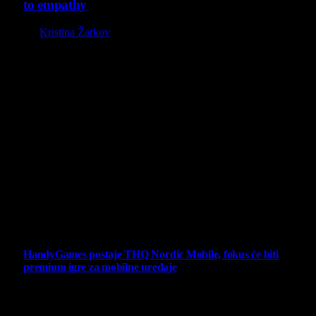
to empathy
By
Kristina Žarkov
O nama
Projekat Virtualni Kutak teži ka tome da približi gejming što
široj publici, sa idejom da edukuje sve posetioce, o igrama,
kroz njih i sa njima na razne i kreativne načine.
Virtualni Kutak brend, logo, domen i sajt su privatnog
vlasništva.
Sav sadržaj na sajtu je u vlasništvu Virtualni Kutak portala.
Svako neovlašćeno korišćenje sadržaja kažnjivo je
zakonom.
Ne propustite
HandyGames postaje THQ Nordic Mobile, fokus će biti
premium igre za mobilne uređaje
7 August 2026