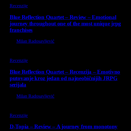
8.8
Recenzije
Blue Reflection Quartet – Review – Emotional
journey throughout one of the most unique jrpg
franchises
By
Milan Radosavljević
8.8
Recenzije
Blue Reflection Quartet – Recenzija – Emotivno
putovanje kroz jedan od najneobičnijih JRPG
serijala
By
Milan Radosavljević
8.5
Recenzije
D-Topia – Review – A journey from monotony