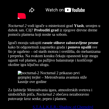
Nocturnal 2
vodi igrače u misteriozni grad
Ytash
, uronjen u
dubok san. Cilj?
Probuditi grad
iz njegove drevne dreme
pomoću plamena koji nosite sa sobom.
Igrači moraju sakupiti
rasute stihove zaboravljene pesme
kako bi odgonetnuli zagonetku grada i
ponovo upalili
sve
što je ugašeno – od starih motora i svetilišta, do mehanizama
i prepreka. Na svakom koraku čekaju opasnosti koje mogu
ugasiti vaš plamen, pa pažljivo balansiranje i korišćenje
okoline igra ključnu ulogu.
Za ljubitelje Metroidvania igara, atmosferskih svetova i
simboličkih priča,
Nocturnal 2
obećava nezaboravno
putovanje kroz senke, pepeo i plamen.
Previous Article
S.T.A.L.K.E.R.: Shadow of Chernobyl