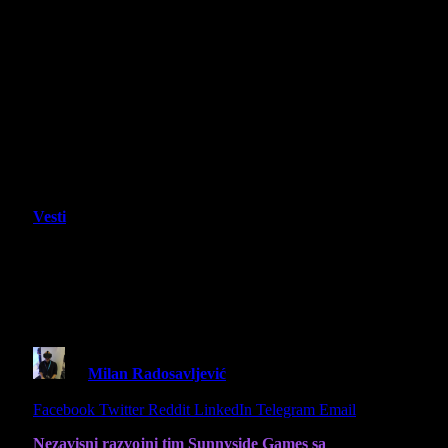
Vesti
Nocturnal 2 prikazao prvi gejmplej
trejler – Metroidvania avantura stiže
kasnije ove godine
By
Milan Radosavljević
2 June 2025
1 Min Read
Share
Facebook
Twitter
Reddit
LinkedIn
Telegram
Email
Nezavisni razvojni tim Sunnyside Games sa