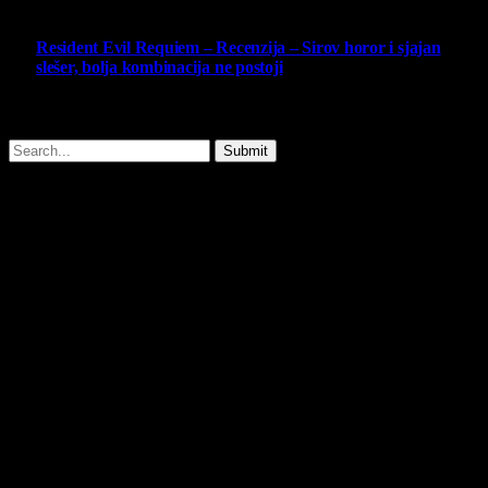
10
Resident Evil Requiem – Recenzija – Sirov horor i sjajan
slešer, bolja kombinacija ne postoji
25 February 2026
Copyright © - 2026 Virtualni Kutak - All Rights Reserved.
Submit
Type above and press
Enter
to search. Press
Esc
to cancel.