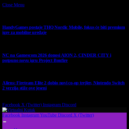
Close Menu
What's Hot
HandyGames postaje THQ Nordic Mobile, fokus će biti premium
igre za mobilne uređaje
7 August 2026
NC na Gamescom 2026 donosi AION 2, CINDER CITY i
potpuno novu igru Project Bonfire
6 August 2026
Aliens: Fireteam Elite 2 dobio novi co-op trejler, Nintendo Switch
2 verzija stiže ove jeseni
6 August 2026
Facebook
X (Twitter)
Instagram
Discord
Facebook
Instagram
YouTube
Discord
X (Twitter)