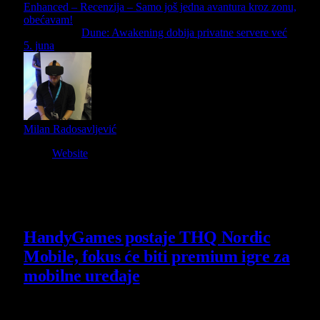
Enhanced – Recenzija – Samo još jedna avantura kroz zonu,
obećavam!
Next Article
Dune: Awakening dobija privatne servere već
5. juna
Milan Radosavljević
Website
Owner and Editor in Chief
Slični
članci
HandyGames postaje THQ Nordic
Mobile, fokus će biti premium igre za
mobilne uređaje
7 August 2026