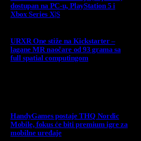
dostupan na PC-u, PlayStation 5 i
Xbox Series X|S
4 August 2026
URXR One stiže na Kickstarter –
lagane MR naočare od 93 grama sa
full spatial computingom
30 July 2026
Poslednje vesti
HandyGames postaje THQ Nordic
Mobile, fokus će biti premium igre za
mobilne uređaje