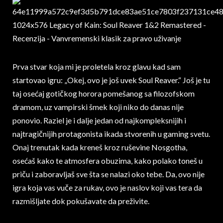
Prva stvar koja mi je proletela kroz glavu kad sam
startovao igru: „Okej, ovo je još uvek Soul Reaver.“ Još je tu
taj osećaj gotičkog horora pomešanog sa filozofskom
dramom, uz vampirski šmek koji niko do danas nije
ponovio. Raziel je i dalje jedan od najkompleksnijih i
najtragičnijih protagonista ikada stvorenih u gaming svetu.
Onaj trenutak kada kreneš kroz ruševine Nosgotha,
osećaš kako te atmosfera obuzima, kako polako toneš u
priču i zaboravljaš sve šta se nalazi oko tebe. Da, ovo nije
igra koja vas vuče za rukav, ovo je naslov koji vas tera da
razmišljate dok pokušavate da preživite.