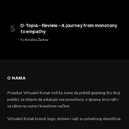
D-Topia – Review – A journey from monotony
to empathy
By
Kristina Žarkov
O NAMA
Projekat Virtualni Kutak teži ka tome da približi gejming što široj
publici, sa idejom da edukuje sve posetioce, o igrama, kroz njih i
sa njima na razne i kreativne načine.
Virtualni Kutak brend, logo, domen i sajt su privatnog vlasništva.