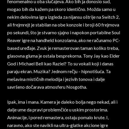
fenomenalno u oba slučajeva. Ako bih ja donosio sud,
mogao bih da kažem pa skoro identično. Možda samo u
nekim delovima igra izgleda za nijansu oštrije na Switch 2,
ali frejmrejt je stabilan na obe konzole i broji 60 frejmova
po sekundi, što je stvarno sjajno i napokon portabilne Soul
Reaver igre na handheld konzolama, ako ne računamo PC-
based uređaje. Zvuk je remasterovan taman koliko treba,
glasovna gluma je ostala besprekorna. Tony Jay kao Elder
God i Michael Bell kao Raziel? To su vokali koji i danas
paraju ekran. Muzika? Jednom rečju – hipnotišuća. Ta
mešavina mističnih melodija i jezivih tonova i dalje
savršeno dočarava atmosferu Nosgotha.
Ipak, ima i mana. Kamera je daleko bolja nego nekad, ali i
dalje ume da pravi problemčiće u uskim prostorima.
Animacije, i pored remastera, ostaju pomalo krute. I,
naravno, ako ste navikli na ultra-glatke akcione igre