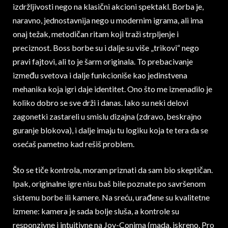
izdržljivosti nego na klasični akcioni spektakl. Borba je,
naravno, jednostavnija nego u modernim igrama, ali ima
onaj težak, metodičan ritam koji traži strpljenje i
preciznost. Boss borbe su i dalje su više „trikovi“ nego
pravi fajtovi, ali to je šarm originala. To prebacivanje
između svetova i dalje funkcioniše kao jedinstvena
mehanika koja igri daje identitet. Ono što me iznenadilo je
koliko dobro se sve drži i danas. Iako su neki delovi
zagonetki zastareli u smislu dizajna (zdravo, beskrajno
guranje blokova), i dalje imaju tu logiku koja te tera da se
osećaš pametno kad rešiš problem.
Što se tiče kontrola, moram priznati da sam bio skeptičan.
Ipak, originalne igre nisu baš bile poznate po savršenom
sistemu borbe ili kamere. Na sreću, urađene su kvalitetne
izmene: kamera je sada bolje sluša, a kontrole su
responzivne i intuitivne na Joy-Conima (mada, iskreno, Pro