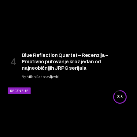
Blue Reflection Quartet – Recenzija –
Emotivno putovanje kroz jedan od
najneobičnijih JRPG serijala
By
Milan Radosavljević
RECENZIJE
8.5