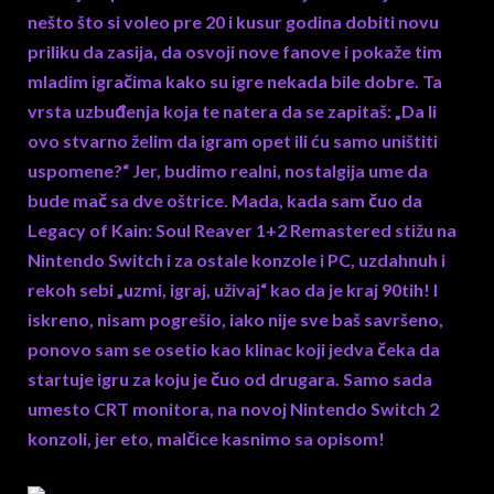
nešto što si voleo pre 20 i kusur godina dobiti novu
priliku da zasija, da osvoji nove fanove i pokaže tim
mladim igračima kako su igre nekada bile dobre. Ta
vrsta uzbuđenja koja te natera da se zapitaš: „Da li
ovo stvarno želim da igram opet ili ću samo uništiti
uspomene?“ Jer, budimo realni, nostalgija ume da
bude mač sa dve oštrice. Mada, kada sam čuo da
Legacy of Kain: Soul Reaver 1+2 Remastered stižu na
Nintendo Switch i za ostale konzole i PC, uzdahnuh i
rekoh sebi „uzmi, igraj, uživaj“ kao da je kraj 90tih! I
iskreno, nisam pogrešio, iako nije sve baš savršeno,
ponovo sam se osetio kao klinac koji jedva čeka da
startuje igru za koju je čuo od drugara. Samo sada
umesto CRT monitora, na novoj Nintendo Switch 2
konzoli, jer eto, malčice kasnimo sa opisom!