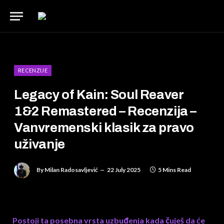
RECENZIJE
Legacy of Kain: Soul Reaver
1&2 Remastered – Recenzija –
Vanvremenski klasik za pravo
uživanje
By
Milan Radosavljević
22 July 2025
5 Mins Read
Postoji ta posebna vrsta uzbuđenja kada čuješ da će