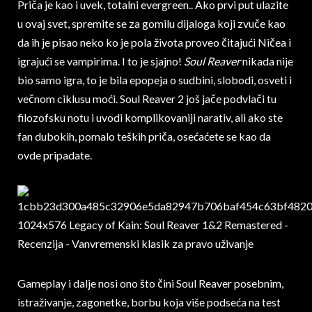
Priča je kao i uvek, totalni evergreen.. Ako prvi put ulazite
u ovaj svet, spremite se za gomilu dijaloga koji zvuče kao
da ih je pisao neko ko je pola života proveo čitajući Ničea i
igrajući se vampirima. I to je sjajno!
Soul Reaver
nikada nije
bio samo igra, to je bila epopeja o sudbini, slobodi, osveti i
večnom ciklusu moći. Soul Reaver 2 još jače podvlači tu
filozofsku notu i uvodi komplikovaniji narativ, ali ako ste
fan dubokih, pomalo teških priča, osećaćete se kao da
ovde pripadate.
Gameplay i dalje nosi ono što čini Soul Reaver posebnim,
istraživanje, zagonetke, borbu koja više podseća na test