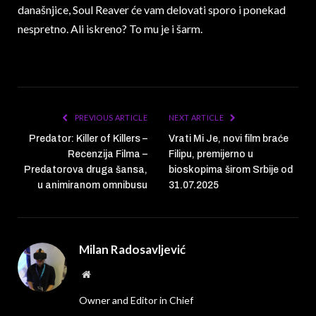
današnjice, Soul Reaver će vam delovati sporo i ponekad
nespretno. Ali iskreno? To mu je i šarm.
PREVIOUS ARTICLE
NEXT ARTICLE
Predator: Killer of Killers –
Vrati Mi Je, novi film braće
Recenzija Filma –
Filipu, premijerno u
Predatorova druga šansa,
bioskopima širom Srbije od
u animiranom omnibusu
31.07.2025
Milan Radosavljević
Website
Owner and Editor in Chief