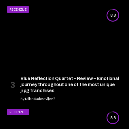
RECENZIJE
8.8
Blue Reflection Quartet – Review – Emotional
journey throughout one of the most unique
jrpg franchises
By
Milan Radosavljević
RECENZIJE
8.8