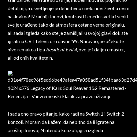
detaljniji, a osvetljenje je definitivno unelo novi život u ovim
naslovima! Mračniji tonovi, kontrasti između svetla i senki,
sve je urađeno tako da atmosfera ostane verna originalu,
ali sada izgleda kako ste je zamišljali u svojoj glavi dok ste
igrali na CRT televizoru davne ’99. Naravno, ne očekujte
nivo remakea tipa
Resident Evil 4
, ovo je i dalje remaster,
ali od onih kvalitetnih.
I sada ono pravo pitanje, kako radi na Switch 1 i Switch 2
konzoli. Moram da kažem, da nebitno da li igrate na
prošloj ili novoj Nintendo konzoli, igra izgleda