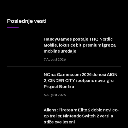
Poslednje vesti
HandyGames postaje THQ Nordic
Mobile, fokus će biti premium igre za
mobilne uređaje
7 August 2026
NC na Gamescom 2026 donosi AION
2, CINDER CITY i potpuno novu igru
Project Bonfire
6 August 2026
Aliens: Fireteam Elite 2 dobio novi co-
op trejler, Nintendo Switch 2 verzija
stiže ove jeseni