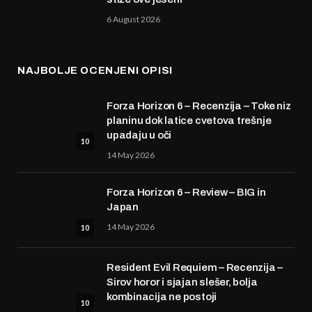
6 August 2026
NAJBOLJE OCENJENI OPISI
Forza Horizon 6 – Recenzija – Toke niz
planinu dok latice cvetova trešnje
upadaju u oči
10
14 May 2026
Forza Horizon 6 – Review – BIG in
Japan
14 May 2026
10
Resident Evil Requiem – Recenzija –
Sirov horor i sjajan slešer, bolja
kombinacija ne postoji
10