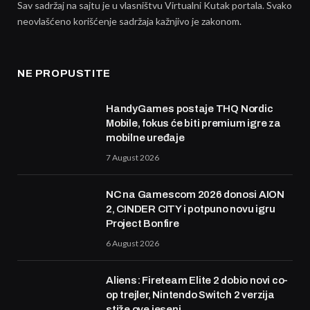
Sav sadržaj na sajtu je u vlasništvu Virtualni Kutak portala. Svako
neovlašćeno korišćenje sadržaja kažnjivo je zakonom.
NE PROPUSTITE
HandyGames postaje THQ Nordic
Mobile, fokus će biti premium igre za
mobilne uređaje
7 August 2026
NC na Gamescom 2026 donosi AION
2, CINDER CITY i potpuno novu igru
Project Bonfire
6 August 2026
Aliens: Fireteam Elite 2 dobio novi co-
op trejler, Nintendo Switch 2 verzija
stiže ove jeseni