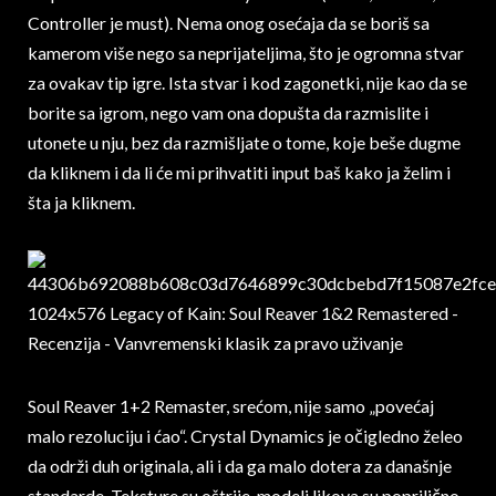
Controller je must). Nema onog osećaja da se boriš sa
kamerom više nego sa neprijateljima, što je ogromna stvar
za ovakav tip igre. Ista stvar i kod zagonetki, nije kao da se
borite sa igrom, nego vam ona dopušta da razmislite i
utonete u nju, bez da razmišljate o tome, koje beše dugme
da kliknem i da li će mi prihvatiti input baš kako ja želim i
šta ja kliknem.
Soul Reaver 1+2 Remaster, srećom, nije samo „povećaj
malo rezoluciju i ćao“. Crystal Dynamics je očigledno želeo
da održi duh originala, ali i da ga malo dotera za današnje
standarde. Teksture su oštrije, modeli likova su poprilično