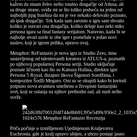
kažem da nisam želeo nešto totalno drugačije od Atlusa, ali
sa druge strane, sviđa mi se što toliko podseća na jednu od
najboljih jrpg franšiza da mi je sve nekako delovalo poznato,
ali ipak drugačije. Tek kada sam zaronio u igru sam shvatio
koliko je ustvari ona drugačija, koliko deluje kao neki miks
persona igara sa final fantasy serijalom. Naravno, kada bi se
najbolje stvari uzele iz obe igre i pomešale u jedan novi
naslov, koji je igrom prilika, upravo ovaj.
Metaphor: ReFantazio je nova igra iz Studio Zero, tima
sastavljenog od talentovanih kreatora iz ATLUS-a, poznatih
po njihovoj popularnoj Persona seriji. Studio uključuje
poznate ličnosti kao što su Katsura Hašina, direktor igre
Persona 5 Royal, dizajner likova Šigenori Soedžima, i
kompozitor Šodži Meguro. Oni su se okupili kako bi kreirali
potpuno novu avanturu smeštenu u živopisni fantazijski
svet, koji se oslanja na njihov prethodni rad, ali nudi nešto
sveže.
Priča počinje u izmišljenom Ujedinjenom Kraljevstvu
Euchronia, gde je kralj upravo ubijen, a ubrzo postaje jasno