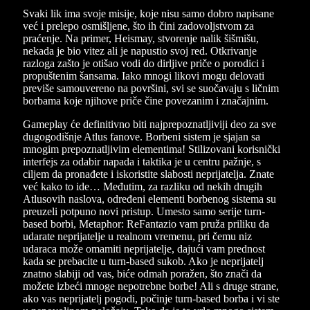
Svaki lik ima svoje misije, koje nisu samo dobro napisane
već i prelepo osmišljene, što ih čini zadovoljstvom za
praćenje. Na primer, Heismay, stvorenje nalik šišmišu,
nekada je bio vitez ali je napustio svoj red. Otkrivanje
razloga zašto je otišao vodi do dirljive priče o porodici i
propuštenim šansama. Iako mnogi likovi mogu delovati
previše samouvereno na površini, svi se suočavaju s ličnim
borbama koje njihove priče čine povezanim i značajnim.
Gameplay će definitivno biti najprepoznatljiviji deo za sve
dugogodišnje Atlus fanove. Borbeni sistem je sjajan sa
mnogim prepoznatljivim elementima! Stilizovani korisnički
interfejs za odabir napada i taktika je u centru pažnje, s
ciljem da pronađete i iskoristite slabosti neprijatelja. Znate
već kako to ide… Međutim, za razliku od nekih drugih
Atlusovih naslova, određeni elementi borbenog sistema su
preuzeli potpuno novi pristup. Umesto samo serije turn-
based borbi, Metaphor: ReFantazio vam pruža priliku da
udarate neprijatelje u realnom vremenu, pri čemu niz
udaraca može omamiti neprijatelje, dajući vam prednost
kada se prebacite u turn-based sukob. Ako je neprijatelj
znatno slabiji od vas, biće odmah poražen, što znači da
možete izbeći mnoge nepotrebne borbe! Ali s druge strane,
ako vas neprijatelj pogodi, počinje turn-based borba i vi ste