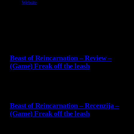
Website
Owner and Editor in Chief
Slični
članci
9
Beast of Reincarnation – Review –
(Game) Freak off the leash
4 August 2026
9
Beast of Reincarnation – Recenzija –
(Game) Freak off the leash
4 August 2026