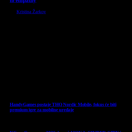
to empathy
By
Kristina Žarkov
O nama
Projekat Virtualni Kutak teži ka tome da približi gejming što
široj publici, sa idejom da edukuje sve posetioce, o igrama,
kroz njih i sa njima na razne i kreativne načine.
Virtualni Kutak brend, logo, domen i sajt su privatnog
vlasništva.
Sav sadržaj na sajtu je u vlasništvu Virtualni Kutak portala.
Svako neovlašćeno korišćenje sadržaja kažnjivo je
zakonom.
Ne propustite
HandyGames postaje THQ Nordic Mobile, fokus će biti
premium igre za mobilne uređaje
7 August 2026