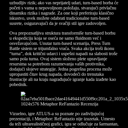
uzbudljiv rizik; ako vas neprijatelj udari, turn-based borba će
početi s vama u nepovoljnom položaju, stvarajući privlačnu
dinamiku rizika i nagrade. Za one koji preferiraju klasično
iskustvo, uvek možete odabrati tradicionalne turn-based
susrete, osiguravajući da je svačiji stil igre zadovoljen.
Ova prepoznatljiva struktura transformiše turn-based borbu
u ekspediciju koja se oseća ne samo fluidnom već i
osvežavajućom. Unutar turn-based scenarija, Press Turn
Battle sistem se trijumfalno vraća. Svaka akcija troši ikonu
“turna”, dok kritični udarci i uspešni napadi na slabosti troše
samo pola turna. Ovaj sistem složeno plete upravljanje
resursima sa potrebom razumevanja vaših protivnika,
dodajući slojeve strategije. Jedna pogrešna procena može
upropastiti čitav krug napada, dovodeći do trenutaka
frustracije ali na kraju nagrađujuće igranje kada izađete kao
pobednik.
Vizuelno, igre ATLUS-a su poznate po zadivljujućoj
prezentaciji, i Metaphor: ReFantazio nije izuzetak. Umesto
da teži ultrarealističnoj grafici, igra se odlučuje za šarmantan,