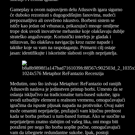
Gameplay u ovom najnovijem delu Atlusovih igara sigurno
će duboko rezonirati s dugogodišnjim fanovima, nudeći
prepoznatljivo ali osveženo iskustvo. Borbeni sistem se
ističe kao jedan od vrhunaca, prikazujući mnoge omiljene
trope dok uvodi inovativne mehanike koje olakšavaju dublje
strateško angažovanje. Korisnički interfejs je gladak i
stilizovan, što olakšava navigaciju kroz razne napade i
taktike koje su vam na raspolaganju. Primarni cilj ostaje
jasan: identifikujte i iskoristite slabosti svojih neprijatelja.
Međutim, ono što izdvaja Metaphor: ReFantazio od ranijih
Atlusovih naslova je jedinstven pristup borbi. Umesto da se
oslanja isključivo na tradicionalne turn-based sukobe, igra
uvodi uzbudljiv element u realnom vremenu, omogućavajući
igračima da ispuste pljusak napada na protivnike. Ovaj nalet
može omamiti neprijatelje, pružajući vam ključnu prednost
kada se borba prebaci u turn-based format. Ako se suočite sa
neprijateljem znatno slabijim od vašeg lika, oni mogu biti
poraženi pre nego što borba uopšte počne, omogućavajući
vam da izbegnete redundantne sukobe. Ipak, postoji