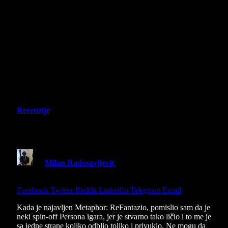
Recenzije
Metaphor ReFantazio Recenzija
By
Milan Radosavljević
13 November 2024
6 Mins
Read
Share
Facebook
Twitter
Reddit
LinkedIn
Telegram
Email
Kada je najavljen Metaphor: ReFantazio, pomislio sam da je
neki spin-off Persona igara, jer je stvarno tako ličio i to me je
sa jedne strane koliko odblio toliko i privuklo. Ne mogu da