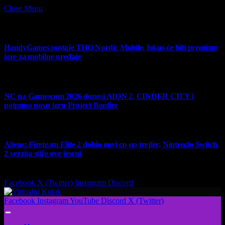
Close Menu
What's Hot
HandyGames postaje THQ Nordic Mobile, fokus će biti premium
igre za mobilne uređaje
7 August 2026
NC na Gamescom 2026 donosi AION 2, CINDER CITY i
potpuno novu igru Project Bonfire
6 August 2026
Aliens: Fireteam Elite 2 dobio novi co-op trejler, Nintendo Switch
2 verzija stiže ove jeseni
6 August 2026
Facebook
X (Twitter)
Instagram
Discord
Facebook
Instagram
YouTube
Discord
X (Twitter)