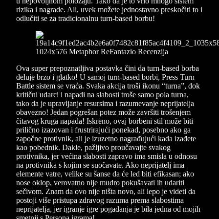
u nepovoljnom položaju. Tako da je to vrlo mnogo sistem
rizika i nagrade. Ali, uvek možete jednostavno preskočiti to i
odlučiti se za tradicionalnu turn-based borbu!
Ova super prepoznatljiva postavka čini da turn-based borba
deluje brzo i glatko! U samoj turn-based borbi, Press Turn
Battle sistem se vraća. Svaka akcija troši ikonu “turna”, dok
kritični udarci i napadi na slabosti troše samo pola turna,
tako da je upravljanje resursima i razumevanje neprijatelja
obavezno! Jedan pogrešan potez može završiti trošenjem
čitavog kruga napada! Iskreno, ovaj borbeni stil može biti
prilično izazovan i frustrirajući ponekad, posebno ako ga
započne protivnik, ali je izuzetno nagrađujući kada izađete
kao pobednik. Dakle, pažljivo proučavajte svakog
protivnika, jer većina slabosti zapravo ima smisla u odnosu
na protivnika s kojim se suočavate. Ako neprijatelj ima
elemente vatre, velike su šanse da će led biti efikasan; ako
nose oklop, verovatno nije mudro pokušavati ih udariti
sečivom. Znam da ovo nije ništa novo, ali lepo je videti da
postoji više pristupa zdravog razuma prema slabostima
neprijatelja, jer igranje igre pogađanja je bila jedna od mojih
smetnji s Persona igrama!