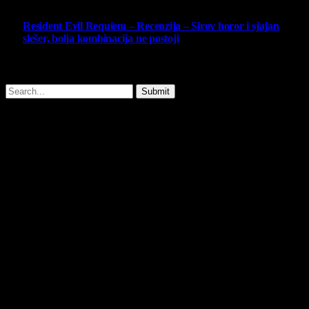
Resident Evil Requiem – Recenzija – Sirov horor i sjajan
slešer, bolja kombinacija ne postoji
25 February 2026
Copyright © - 2026 Virtualni Kutak - All Rights Reserved.
Submit
Type above and press
Enter
to search. Press
Esc
to cancel.