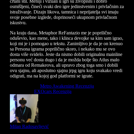
crtani stil. Meniji i vizuali u igri su živopisni i dobro
osmišljeni, čineći svaki deo igre jedinstvenim i privlačnim za
istraživanje. Dizajn likova, tamnica i neprijatelja svi imaju
svoje posebne izglede, doprinoseći ukupnom privlačnom
iskustvu.
Na kraju dana, Metaphor ReFantazio me je poprilično
oduševio, kao mene, tako i klinca devojke sa kim sam igrao,
koji mi je i pomogao u tekstu. Zanimljivo je da je on krenuo
sa Persona igrama poprilično skoro, i nekako mu se ovo
dosta više svidelo. Jeste da nismo dobili originalnu mainline
personu već dosta dugo i da je možda bolje što Atlus malo
odmara od Remakeova, ali upravo zbog toga smo i dobili
ovu sjajnu, ali aposlutno sjajnu jrpg igru koju svakako vredi
odigrati, ma na kojoj god platformi se igrate.
Previous Article
Metro Awakening Recenzija
Next Article
EXOcars Recenzija
Milan Radosavljević