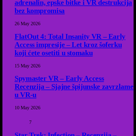
adrenalin, epske bitke i VR destrukcija
bez kompromisa
26 May 2026
FlatOut 4: Total Insanity VR – Early
Access impresije – Let kroz šoferku
koji ćete osetiti u stomaku
15 May 2026
Spymaster VR – Early Access
Recenzija – Sjajne špijunske zavrzlame
u VR-u
10 May 2026
7
Star Trek: Infection – Recenzija –