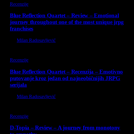
Recenzije
Blue Reflection Quartet – Review – Emotional
journey throughout one of the most unique jrpg
franchises
By
Milan Radosavljević
8.8
Recenzije
Blue Reflection Quartet – Recenzija – Emotivno
putovanje kroz jedan od najneobičnijih JRPG
serijala
By
Milan Radosavljević
8.5
Recenzije
D-Topia – Review – A journey from monotony