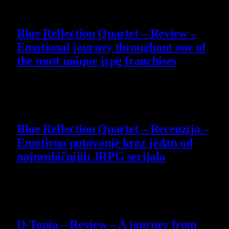
8.8
Blue Reflection Quartet – Review –
Emotional journey throughout one of
the most unique jrpg franchises
29 July 2026
8.8
Blue Reflection Quartet – Recenzija –
Emotivno putovanje kroz jedan od
najneobičnijih JRPG serijala
29 July 2026
8.5
D-Topia – Review – A journey from