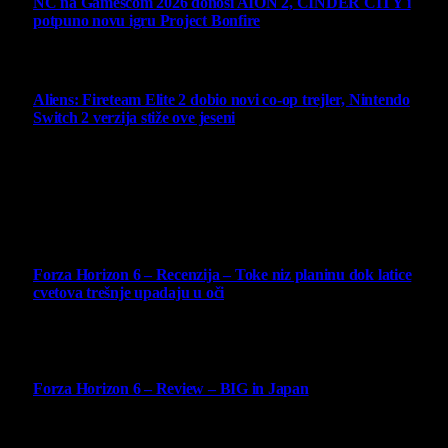
NC na Gamescom 2026 donosi AION 2, CINDER CITY i
potpuno novu igru Project Bonfire
6 August 2026
Aliens: Fireteam Elite 2 dobio novi co-op trejler, Nintendo
Switch 2 verzija stiže ove jeseni
6 August 2026
Najbolje ocenjeni opisi
10
Forza Horizon 6 – Recenzija – Toke niz planinu dok latice
cvetova trešnje upadaju u oči
14 May 2026
10
Forza Horizon 6 – Review – BIG in Japan
14 May 2026
10