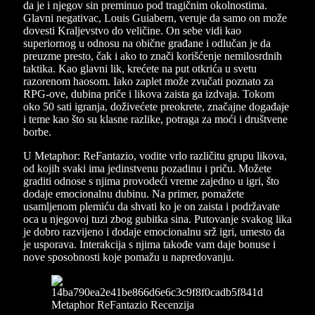
da je i njegov sin preminuo pod tragičnim okolnostima.
Glavni negativac, Louis Guiabern, veruje da samo on može
dovesti Kraljevstvo do veličine. On sebe vidi kao
superiornog u odnosu na obične građane i odlučan je da
preuzme presto, čak i ako to znači korišćenje nemilosrdnih
taktika. Kao glavni lik, krećete na put otkrića u svetu
razorenom haosom. Iako zaplet može zvučati poznato za
RPG-ove, dubina priče i likova zaista ga izdvaja. Tokom
oko 50 sati igranja, doživećete preokrete, značajne događaje
i teme kao što su klasne razlike, potraga za moći i društvene
borbe.
U Metaphor: ReFantazio, vodite vrlo različitu grupu likova,
od kojih svaki ima jedinstvenu pozadinu i priču. Možete
graditi odnose s njima provodeći vreme zajedno u igri, što
dodaje emocionalnu dubinu. Na primer, pomažete
usamljenom plemiću da shvati ko je on zaista i podržavate
oca u njegovoj tuzi zbog gubitka sina. Putovanje svakog lika
je dobro razvijeno i dodaje emocionalnu srž igri, umesto da
je usporava. Interakcija s njima takođe vam daje bonuse i
nove sposobnosti koje pomažu u napredovanju.