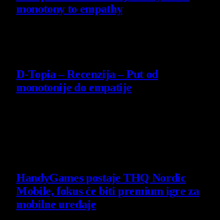
monotony to empathy
14 July 2026
8.5
D-Topia – Recenzija – Put od
monotonije do empatije
14 July 2026
Poslednje vesti
HandyGames postaje THQ Nordic
Mobile, fokus će biti premium igre za
mobilne uređaje