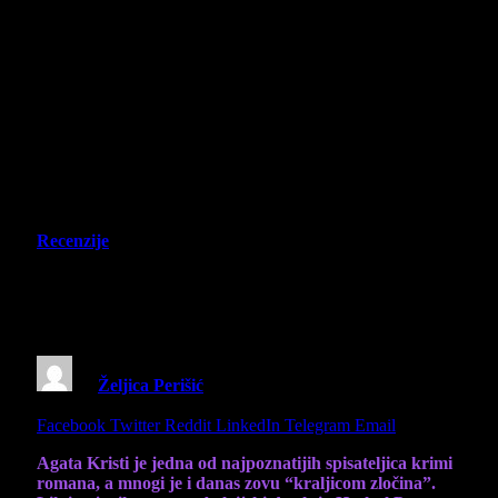
Recenzije
Agatha Christie – Death on the Nile –
Impersije iz Demoa
By
Željica Perišić
16 June 2025
3 Mins Read
Share
Facebook
Twitter
Reddit
LinkedIn
Telegram
Email
Agata Kristi je jedna od najpoznatijih spisateljica krimi
romana, a mnogi je i danas zovu “kraljicom zločina”.