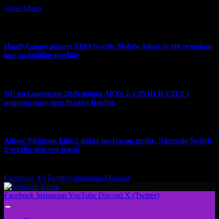
Close Menu
What's Hot
HandyGames postaje THQ Nordic Mobile, fokus će biti premium
igre za mobilne uređaje
7 August 2026
NC na Gamescom 2026 donosi AION 2, CINDER CITY i
potpuno novu igru Project Bonfire
6 August 2026
Aliens: Fireteam Elite 2 dobio novi co-op trejler, Nintendo Switch
2 verzija stiže ove jeseni
6 August 2026
Facebook
X (Twitter)
Instagram
Discord
Facebook
Instagram
YouTube
Discord
X (Twitter)