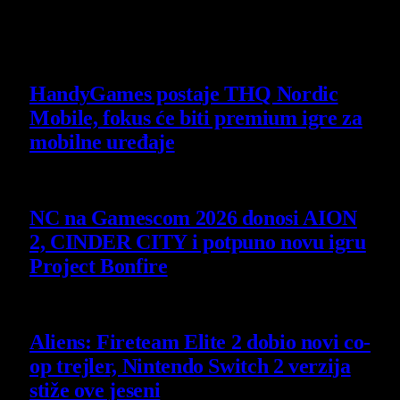
Poslednje vesti
HandyGames postaje THQ Nordic
Mobile, fokus će biti premium igre za
mobilne uređaje
7 August 2026
NC na Gamescom 2026 donosi AION
2, CINDER CITY i potpuno novu igru
Project Bonfire
6 August 2026
Aliens: Fireteam Elite 2 dobio novi co-
op trejler, Nintendo Switch 2 verzija
stiže ove jeseni