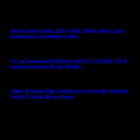
Svako neovlašćeno korišćenje sadržaja kažnjivo je
zakonom.
Ne propustite
HandyGames postaje THQ Nordic Mobile, fokus će biti
premium igre za mobilne uređaje
7 August 2026
NC na Gamescom 2026 donosi AION 2, CINDER CITY i
potpuno novu igru Project Bonfire
6 August 2026
Aliens: Fireteam Elite 2 dobio novi co-op trejler, Nintendo
Switch 2 verzija stiže ove jeseni
6 August 2026
Najbolje ocenjeni opisi
10