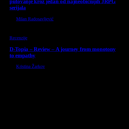
putovanje kroz jedan od najneobičnijih JRPG
serijala
By
Milan Radosavljević
8.5
Recenzije
D-Topia – Review – A journey from monotony
to empathy
By
Kristina Žarkov
O nama
Projekat Virtualni Kutak teži ka tome da približi gejming što
široj publici, sa idejom da edukuje sve posetioce, o igrama,
kroz njih i sa njima na razne i kreativne načine.
Virtualni Kutak brend, logo, domen i sajt su privatnog
vlasništva.
Sav sadržaj na sajtu je u vlasništvu Virtualni Kutak portala.