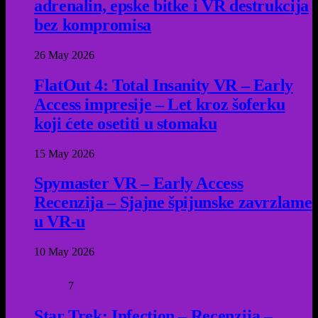
adrenalin, epske bitke i VR destrukcija
bez kompromisa
26 May 2026
FlatOut 4: Total Insanity VR – Early
Access impresije – Let kroz šoferku
koji ćete osetiti u stomaku
15 May 2026
Spymaster VR – Early Access
Recenzija – Sjajne špijunske zavrzlame
u VR-u
10 May 2026
7
Star Trek: Infection – Recenzija –