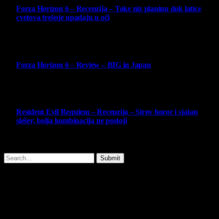
Forza Horizon 6 – Recenzija – Toke niz planinu dok latice
cvetova trešnje upadaju u oči
14 May 2026
10
Forza Horizon 6 – Review – BIG in Japan
14 May 2026
10
Resident Evil Requiem – Recenzija – Sirov horor i sjajan
slešer, bolja kombinacija ne postoji
25 February 2026
Copyright © - 2026 Virtualni Kutak - All Rights Reserved.
Submit
Type above and press
Enter
to search. Press
Esc
to cancel.