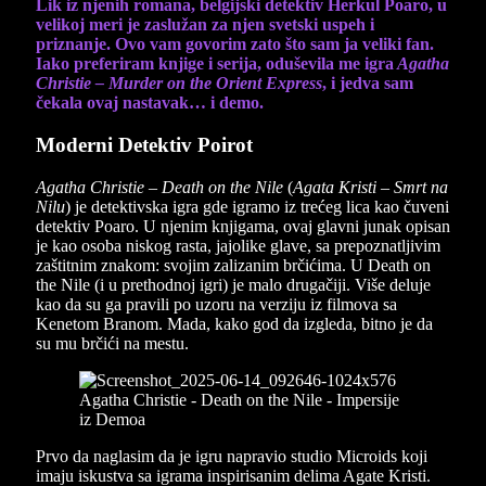
Lik iz njenih romana, belgijski detektiv Herkul Poaro, u
velikoj meri je zaslužan za njen svetski uspeh i
priznanje. Ovo vam govorim zato što sam ja veliki fan.
Iako preferiram knjige i serija, oduševila me igra
Agatha
Christie – Murder on the Orient Express
, i jedva sam
čekala ovaj nastavak… i demo.
Moderni Detektiv Poirot
Agatha Christie – Death on the Nile
(
Agata Kristi – Smrt na
Nilu
) je detektivska igra gde igramo iz trećeg lica kao čuveni
detektiv Poaro. U njenim knjigama, ovaj glavni junak opisan
je kao osoba niskog rasta, jajolike glave, sa prepoznatljivim
zaštitnim znakom: svojim zalizanim brčićima. U Death on
the Nile (i u prethodnoj igri) je malo drugačiji. Više deluje
kao da su ga pravili po uzoru na verziju iz filmova sa
Kenetom Branom. Mada, kako god da izgleda, bitno je da
su mu brčići na mestu.
Prvo da naglasim da je igru napravio studio Microids koji
imaju iskustva sa igrama inspirisanim delima Agate Kristi.