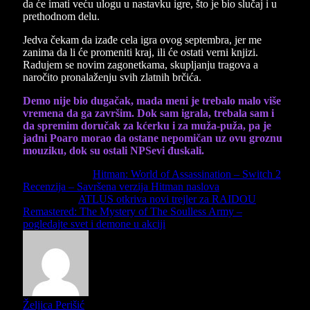
da će imati veću ulogu u nastavku igre, što je bio slučaj i u
prethodnom delu.
Jedva čekam da izađe cela igra ovog septembra, jer me
zanima da li će promeniti kraj, ili će ostati verni knjizi.
Radujem se novim zagonetkama, skupljanju tragova a
naročito pronalaženju svih zlatnih brčića.
Demo nije bio dugačak, mada meni je trebalo malo više
vremena da ga završim. Dok sam igrala, trebala sam i
da spremim doručak za kćerku i za muža-puža, pa je
jadni Poaro morao da ostane nepomičan uz ovu groznu
mouziku, dok su ostali NPSevi đuskali.
Previous Article
Hitman: World of Assassination – Switch 2
Recenzija – Savršena verzija Hitman naslova
Next Article
ATLUS otkriva novi trejler za RAIDOU
Remastered: The Mystery of The Soulless Army –
pogledajte svet i demone u akciji
Željica Perišić