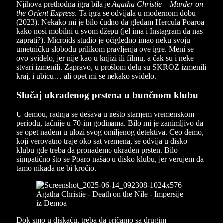
Njihova prethodna igra bila je
Agatha Christie – Murder on
the Orient Express
. Ta igra se odvijala u modernom dobu
(2023). Nekako mi je bilo čudno da gledam Hercula Poaroa
kako nosi mobilni u svom džepu (jel ima i Instagram da nas
zaprati?). Microids studio je očigledno imao neku svoju
umetničku slobodu prilikom pravljenja ove igre. Meni se
ovo svidelo, jer nije kao u knjizi ili filmu, a čak su i neke
stvari izmenili. Zapravo, u prošlom delu su SKROZ izmenili
kraj, i ubicu… ali opet mi se nekako svidelo.
Slučaj ukradenog prstena u bunčnom klubu
U demou, radnja se dešava u nešto starijem vremenskom
periodu, tačnije u 70-im godinama. Bilo mi je zanimljivo da
se opet nađem u ulozi svog omiljenog detektiva. Ceo demo,
koji verovatno traje oko sat vremena, se odvija u disko
klubu gde treba da pronađemo ukraden prsten. Bilo
simpatično što se Poaro našao u disko klubu, jer verujem da
tamo nikada ne bi kročio.
Dok smo u diskaću, treba da pričamo sa drugim