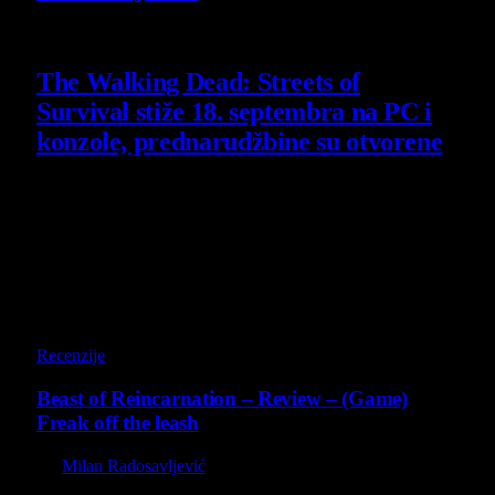
6 August 2026
The Walking Dead: Streets of
Survival stiže 18. septembra na PC i
konzole, prednarudžbine su otvorene
4 August 2026
Poslednji opisi
9
Recenzije
Beast of Reincarnation – Review – (Game)
Freak off the leash
By
Milan Radosavljević