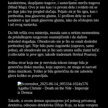
karakterima, skupljamo tragove, i sastavljamo mrežu tragova
(Mind Map). Ovo je isto kao i u prvom delu i svidelo mi se
jer daje jako lep pregled slučaja. Prijalo mi je što igra, kao i
prethodna, ima glasovnu glumu. U prošlom delu su svi
karakteri u igri imali glasovnu glumu, tako da očekujem isto
i od ovog nastavka.
Da bih rešila ovu misteriju, morala sam u nekim momentima
da prisluškujem razgovore osumnjičenih i da slažem
redosled događaja. Obradovalo me je što su ostali dosledni
prethodnoj igri. Nije bilo puno zagonetki (zapravo, samo
jedna), ali obradovalo me je što sam unutra našla zlatni brčić
(collectable iz prve igre; takođe trademark Herkul Poaroa).
Jedina stvar koja me je nervirala tokom istrage bila je
generična disko muzika, koju zapravo, ne mogu ni nazvati
disko muzikom. Toliko je bila generična da me zabolela
glava koliko se ponavljala.
Takođe, u ovom demou upoznajemo još jednog privatnog
detektiva, odnosno detektivku Džejn Rojs, za koju verujem