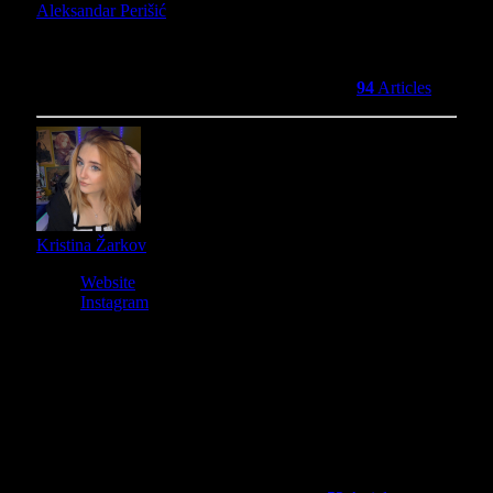
Aleksandar Perišić
Mister Grinch is our local Nintendo reviewer and Indie
enthusiast. He loves games almost as much as he loves
stealing presents... and then giving them back!
94
Articles
Kristina Žarkov
Website
Instagram
Završila učiteljski fakultet, kratko predavala ekologiju, zatim
radila dizajn logotipa — a onda pretvorila svoju najveću
ljubav u strimovanje. Danas vodi mali biznis, pomaže oko
porodičnog restorana i na Twitchu istražuje svetove u
kojima je lako izgubiti se. Obožava story-driven igre,
atmosferu i duboke narative, ali ima posebnu vrstu ljubavi
prema souls-like igrama. Video igre su joj od detinjstva
način da zaroni u razne avanture i ogromna inspiracija — a