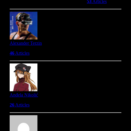
sada su i mesto gde gradi svoju zajednicu.
53
Articles
Alexander Terzin
46
Articles
Anđela Nikolić
26
Articles