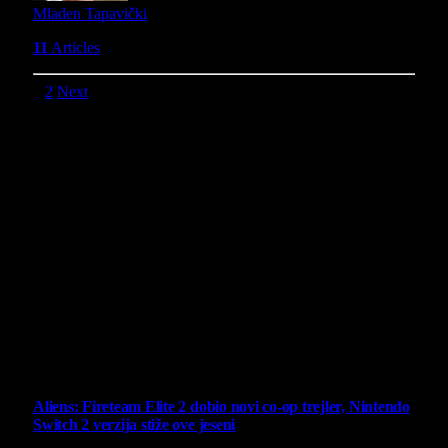
Mladen Tapavički
11
Articles
1
2
Next
O nama
Projekat Virtualni Kutak teži ka tome da približi gejming što
široj publici, sa idejom da edukuje sve posetioce, o igrama,
kroz njih i sa njima na razne i kreativne načine.
Virtualni Kutak brend, logo, domen i sajt su privatnog
vlasništva.
Sav sadržaj na sajtu je u vlasništvu Virtualni Kutak portala.
Svako neovlašćeno korišćenje sadržaja kažnjivo je
zakonom.
Ne propustite
Aliens: Fireteam Elite 2 dobio novi co-op trejler, Nintendo
Switch 2 verzija stiže ove jeseni