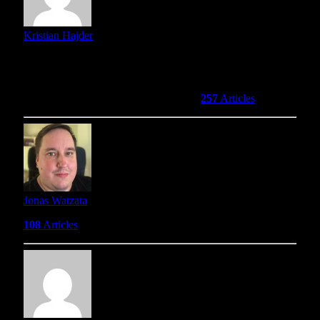
Kristian Hajder
U potrazi za kvalitetnim POP kulturnim sadržajem (stripovi,
filmovi, muzika i knjige i događaji) i uspešnim
izbegavanjem mediokritetnog sadržaja. Radim i na dva
filmska podcasta, Bukvalno i Semikast.
257
Articles
Jonas Watzata
108
Articles