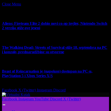
Close Menu
What's Hot
Aliens: Fireteam Elite 2 dobio novi co-op trejler, Nintendo Switch
2 verzija stiže ove jeseni
6 August 2026
The Walking Dead: Streets of Survival stiže 18. septembra na PC
i konzole, prednarudžbine su otvorene
4 August 2026
Beast of Reincarnation je (napokon) dostupan na PC-u,
PlayStation 5 i Xbox Series X|S
4 August 2026
Facebook
X (Twitter)
Instagram
Discord
Facebook
Instagram
YouTube
Discord
X (Twitter)