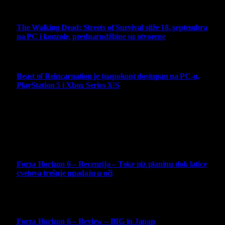
6 August 2026
The Walking Dead: Streets of Survival stiže 18. septembra
na PC i konzole, prednarudžbine su otvorene
4 August 2026
Beast of Reincarnation je (napokon) dostupan na PC-u,
PlayStation 5 i Xbox Series X|S
4 August 2026
Najbolje ocenjeni opisi
10
Forza Horizon 6 – Recenzija – Toke niz planinu dok latice
cvetova trešnje upadaju u oči
14 May 2026
10
Forza Horizon 6 – Review – BIG in Japan