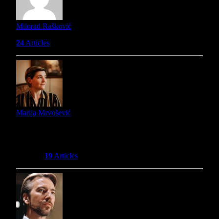
Milorad Rašković
24
Articles
Marija Mrvošević
Igra igrice od četvrte, a piše od šeste godine. Uživa u cosy
igrama, ali i roguelike avanturama. U slobodno vreme se
igra sa mačkama, koje su uostalom gospodari njenog
vremena.
19
Articles