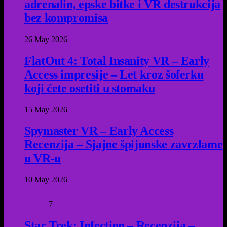
adrenalin, epske bitke i VR destrukcija
bez kompromisa
26 May 2026
FlatOut 4: Total Insanity VR – Early
Access impresije – Let kroz šoferku
koji ćete osetiti u stomaku
15 May 2026
Spymaster VR – Early Access
Recenzija – Sjajne špijunske zavrzlame
u VR-u
10 May 2026
7
Star Trek: Infection – Recenzija –